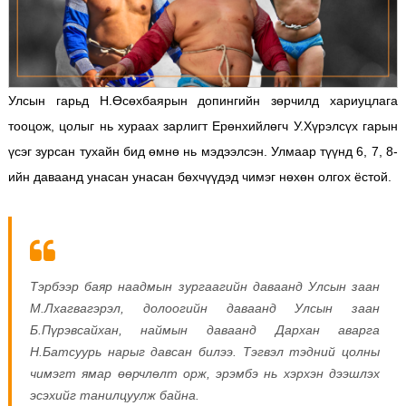
Улсын гарьд Н.Өсөхбаярын допингийн зөрчилд хариуцлага
тооцож, цолыг нь хураах зарлигт Ерөнхийлөгч У.Хүрэлсүх гарын
үсэг зурсан тухайн бид өмнө нь мэдээлсэн. Улмаар түүнд 6, 7, 8-
ийн даваанд унасан унасан бөхчүүдэд чимэг нөхөн олгох ёстой.
Тэрбээр баяр наадмын зургаагийн даваанд Улсын заан
М.Лхагвагэрэл, долоогийн даваанд Улсын заан
Б.Пүрэвсайхан, наймын даваанд Дархан аварга
Н.Батсуурь нарыг давсан билээ.
Тэгвэл тэдний цолны
чимэгт ямар өөрчлөлт орж, эрэмбэ нь хэрхэн дээшлэх
эсэхийг танилцуулж байна.