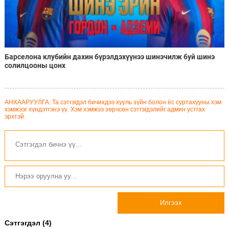
Барселона клубийн дахин бүрэлдэхүүнээ шинэчилж буй шинэ
солилцооны цонх
АНХААРУУЛГА: Та сэтгэгдэл бичихдээ хууль зүйн болон ёс суртахууны хэм
хэмжээг хүндэтгэнэ үү. Хэм хэмжээ зөрчсөн сэтгэгдэлийг админ устгах
эрхтэй.
Илгээх
Сэтгэгдэл (4)