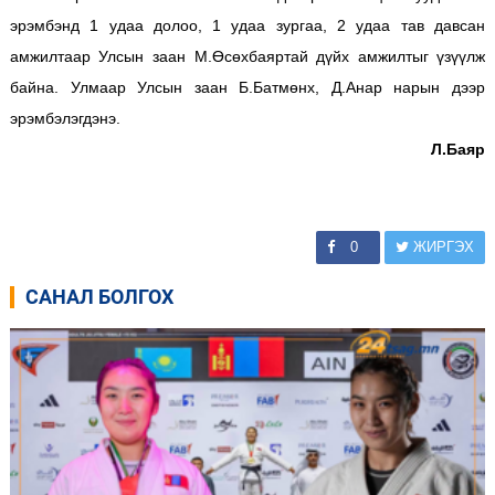
эрэмбэнд 1 удаа долоо, 1 удаа зургаа, 2 удаа тав давсан
амжилтаар Улсын заан М.Өсөхбаяртай дүйх амжилтыг үзүүлж
байна. Улмаар Улсын заан Б.Батмөнх, Д.Анар нарын дээр
эрэмбэлэгдэнэ.
Л.Баяр
0
ЖИРГЭХ
САНАЛ БОЛГОХ