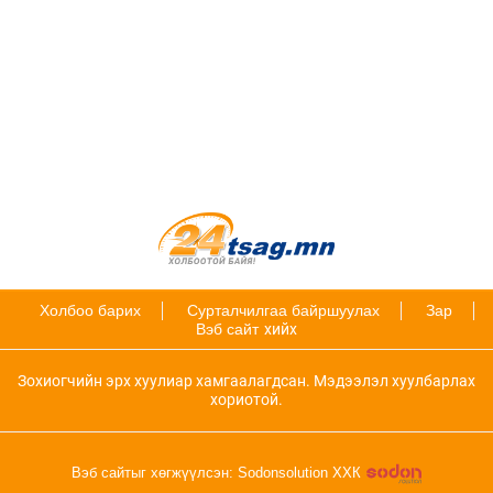
Холбоо барих
Сурталчилгаа байршуулах
Зар
Вэб сайт
хийх
Зохиогчийн эрх хуулиар хамгаалагдсан. Мэдээлэл хуулбарлах
хориотой.
Вэб сайтыг хөгжүүлсэн: Sodonsolution ХХК