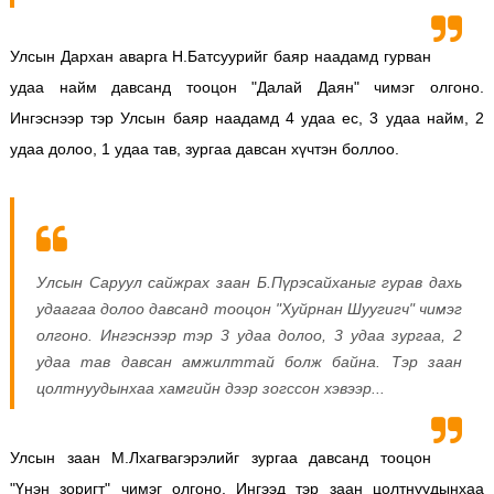
Улсын Дархан аварга Н.Батсуурийг баяр наадамд гурван
удаа найм давсанд тооцон "Далай Даян" чимэг олгоно.
Ингэснээр тэр Улсын баяр наадамд 4 удаа ес, 3 удаа найм, 2
удаа долоо, 1 удаа тав, зургаа давсан хүчтэн боллоо.
Улсын Саруул сайжрах заан Б.Пүрэсайханыг гурав дахь
удаагаа долоо давсанд тооцон "Хуйрнан Шуугигч" чимэг
олгоно. Ингэснээр тэр 3 удаа долоо, 3 удаа зургаа, 2
удаа тав давсан амжилттай болж байна. Тэр заан
цолтнуудынхаа хамгийн дээр зогссон хэвээр...
Улсын заан М.Лхагвагэрэлийг зургаа давсанд тооцон
"Үнэн зоригт" чимэг олгоно. Ингээд тэр заан цолтнуудынхаа