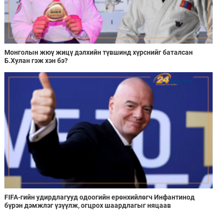
Монголын жюү жицү дэлхийн түвшинд хүрснийг баталсан
Б.Хулан гэж хэн бэ?
FIFA-гийн удирдлагууд одоогийн ерөнхийлөгч Инфантинод
бүрэн дэмжлэг үзүүлж, огцрох шаардлагыг няцаав