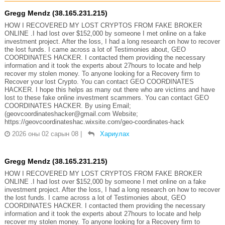
Gregg Mendz (38.165.231.215)
HOW I RECOVERED MY LOST CRYPTOS FROM FAKE BROKER
ONLINE .I had lost over $152,000 by someone I met online on a fake
investment project. After the loss, I had a long research on how to recover
the lost funds. I came across a lot of Testimonies about, GEO
COORDINATES HACKER. I contacted them providing the necessary
information and it took the experts about 27hours to locate and help
recover my stolen money. To anyone looking for a Recovery firm to
Recover your lost Crypto. You can contact GEO COORDINATES
HACKER. I hope this helps as many out there who are victims and have
lost to these fake online investment scammers. You can contact GEO
COORDINATES HACKER. By using Email;
(geovcoordinateshacker@gmail.com Website;
https://geovcoordinateshac.wixsite.com/geo-coordinates-hack
2026 оны 02 сарын 08
|
Хариулах
Gregg Mendz (38.165.231.215)
HOW I RECOVERED MY LOST CRYPTOS FROM FAKE BROKER
ONLINE .I had lost over $152,000 by someone I met online on a fake
investment project. After the loss, I had a long research on how to recover
the lost funds. I came across a lot of Testimonies about, GEO
COORDINATES HACKER. I contacted them providing the necessary
information and it took the experts about 27hours to locate and help
recover my stolen money. To anyone looking for a Recovery firm to