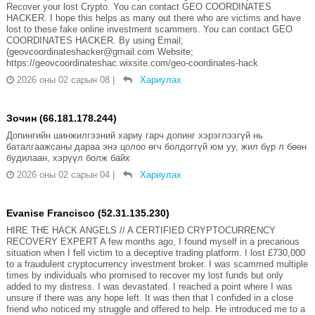
Recover your lost Crypto. You can contact GEO COORDINATES
HACKER. I hope this helps as many out there who are victims and have
lost to these fake online investment scammers. You can contact GEO
COORDINATES HACKER. By using Email;
(geovcoordinateshacker@gmail.com Website;
https://geovcoordinateshac.wixsite.com/geo-coordinates-hack
2026 оны 02 сарын 08
|
Хариулах
Зочин (66.181.178.244)
Допингийн шинжилгээний хариу гарч допинг хэрэглээгүй нь
баталгаажсаны дараа энэ цолоо өгч болдоггүй юм уу, жил бүр л бөөн
будилаан, хэрүүл болж байх
2026 оны 02 сарын 04
|
Хариулах
Evanise Francisco (52.31.135.230)
HIRE THE HACK ANGELS // A CERTIFIED CRYPTOCURRENCY
RECOVERY EXPERT A few months ago, I found myself in a precarious
situation when I fell victim to a deceptive trading platform. I lost £730,000
to a fraudulent cryptocurrency investment broker. I was scammed multiple
times by individuals who promised to recover my lost funds but only
added to my distress. I was devastated. I reached a point where I was
unsure if there was any hope left. It was then that I confided in a close
friend who noticed my struggle and offered to help. He introduced me to a