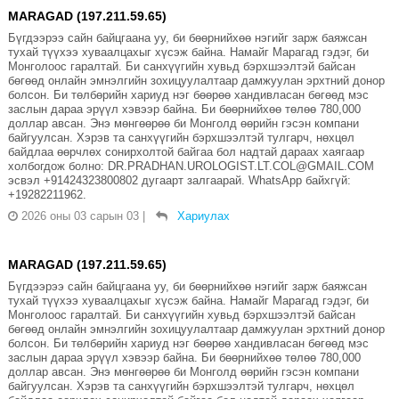
MARAGAD (197.211.59.65)
Бүгдээрээ сайн байцгаана уу, би бөөрнийхөө нэгийг зарж баяжсан
тухай түүхээ хуваалцахыг хүсэж байна. Намайг Марагад гэдэг, би
Монголоос гаралтай. Би санхүүгийн хувьд бэрхшээлтэй байсан
бөгөөд онлайн эмнэлгийн зохицуулалтаар дамжуулан эрхтний донор
болсон. Би төлбөрийн хариуд нэг бөөрөө хандивласан бөгөөд мэс
заслын дараа эрүүл хэвээр байна. Би бөөрнийхөө төлөө 780,000
доллар авсан. Энэ мөнгөөрөө би Монголд өөрийн гэсэн компани
байгуулсан. Хэрэв та санхүүгийн бэрхшээлтэй тулгарч, нөхцөл
байдлаа өөрчлөх сонирхолтой байгаа бол надтай дараах хаягаар
холбогдож болно: DR.PRADHAN.UROLOGIST.LT.COL@GMAIL.COM
эсвэл +91424323800802 дугаарт залгаарай. WhatsApp байхгүй:
+19282211962.
2026 оны 03 сарын 03
|
Хариулах
MARAGAD (197.211.59.65)
Бүгдээрээ сайн байцгаана уу, би бөөрнийхөө нэгийг зарж баяжсан
тухай түүхээ хуваалцахыг хүсэж байна. Намайг Марагад гэдэг, би
Монголоос гаралтай. Би санхүүгийн хувьд бэрхшээлтэй байсан
бөгөөд онлайн эмнэлгийн зохицуулалтаар дамжуулан эрхтний донор
болсон. Би төлбөрийн хариуд нэг бөөрөө хандивласан бөгөөд мэс
заслын дараа эрүүл хэвээр байна. Би бөөрнийхөө төлөө 780,000
доллар авсан. Энэ мөнгөөрөө би Монголд өөрийн гэсэн компани
байгуулсан. Хэрэв та санхүүгийн бэрхшээлтэй тулгарч, нөхцөл