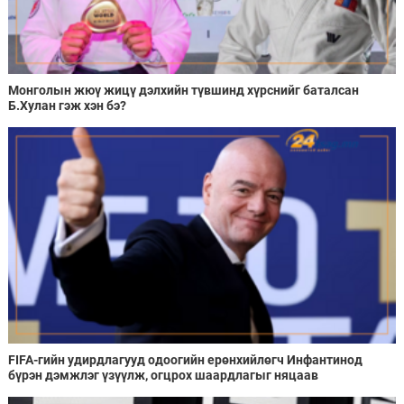
Монголын жюү жицү дэлхийн түвшинд хүрснийг баталсан
Б.Хулан гэж хэн бэ?
FIFA-гийн удирдлагууд одоогийн ерөнхийлөгч Инфантинод
бүрэн дэмжлэг үзүүлж, огцрох шаардлагыг няцаав