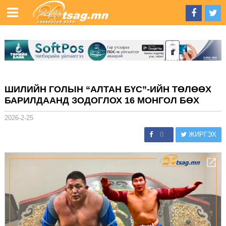
ШИЛИЙН ГОЛЫН “АЛТАН БҮС”-ИЙН ТӨЛӨӨХ
БАРИЛДААНД ЗОДОГЛОХ 16 МОНГОЛ БӨХ
2026-2-25
0
ЖИРГЭХ