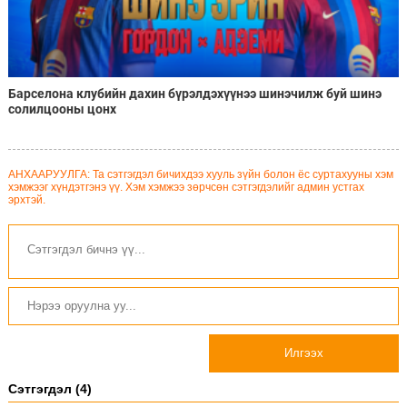
Барселона клубийн дахин бүрэлдэхүүнээ шинэчилж буй шинэ
солилцооны цонх
АНХААРУУЛГА: Та сэтгэгдэл бичихдээ хууль зүйн болон ёс суртахууны хэм
хэмжээг хүндэтгэнэ үү. Хэм хэмжээ зөрчсөн сэтгэгдэлийг админ устгах
эрхтэй.
Илгээх
Сэтгэгдэл (4)