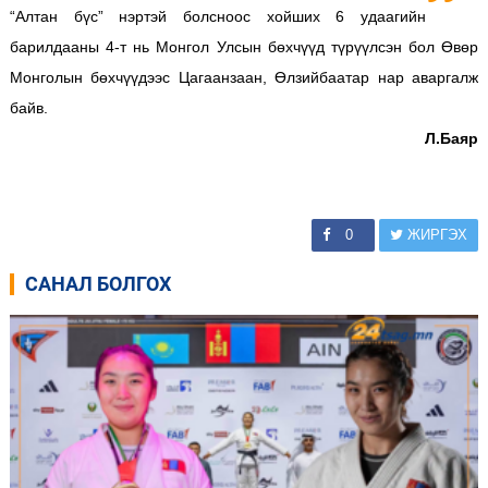
“Алтан бүс” нэртэй болсноос хойших 6 удаагийн
барилдааны 4-т нь Монгол Улсын бөхчүүд түрүүлсэн бол Өвөр
Монголын бөхчүүдээс Цагаанзаан, Өлзийбаатар нар аваргалж
байв.
Л.Баяр
0
ЖИРГЭХ
САНАЛ БОЛГОХ