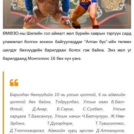
ӨМӨЗО-ны Шилийн гол аймагт жил бүрийн хаврын тэргүүн сард
уламжлал болгон зохион байгуулагддаг “Алтан бүс”-ийн төлөөх
шилдэг бөхчүүдийн барилдаан болох гэж байна. Энэ жил уг
барилдаанд Монголоос 16 бөх хүч үзнэ.
Барилдах бөхчүүдийн 10 нь улсын цолтой, 6 нь аймгийн
цолтой бөх байна. Тодруулбал,
Улсын заан Б.Бат-
Өлзий, Д.Анар, Б.Серик, С.Сүхбат,
Улсын
харцага Т.Баасанхүү,
Улсын начин Ч.Батчулуун, Ж.Ням-
Эрдэнэ, Т.Дүгэрдорж, Т.Түвшинтөгс,
Д.Тогтохжаргал,
Аймгийн хурц арслан Д.Алтанцоож,