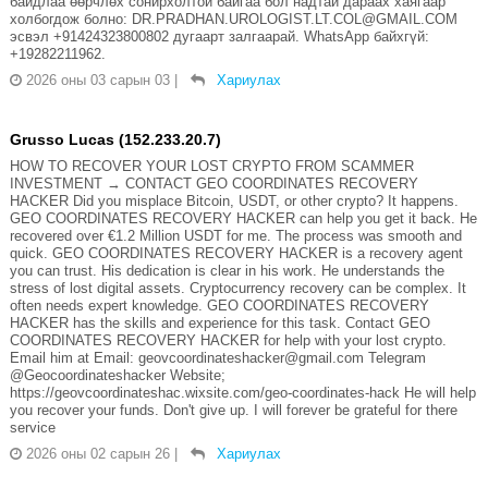
байдлаа өөрчлөх сонирхолтой байгаа бол надтай дараах хаягаар
холбогдож болно: DR.PRADHAN.UROLOGIST.LT.COL@GMAIL.COM
эсвэл +91424323800802 дугаарт залгаарай. WhatsApp байхгүй:
+19282211962.
2026 оны 03 сарын 03
|
Хариулах
Grusso Lucas (152.233.20.7)
HOW TO RECOVER YOUR LOST CRYPTO FROM SCAMMER
INVESTMENT → CONTACT GEO COORDINATES RECOVERY
HACKER Did you misplace Bitcoin, USDT, or other crypto? It happens.
GEO COORDINATES RECOVERY HACKER can help you get it back. He
recovered over €1.2 Million USDT for me. The process was smooth and
quick. GEO COORDINATES RECOVERY HACKER is a recovery agent
you can trust. His dedication is clear in his work. He understands the
stress of lost digital assets. Cryptocurrency recovery can be complex. It
often needs expert knowledge. GEO COORDINATES RECOVERY
HACKER has the skills and experience for this task. Contact GEO
COORDINATES RECOVERY HACKER for help with your lost crypto.
Email him at Email: geovcoordinateshacker@gmail.com Telegram
@Geocoordinateshacker Website;
https://geovcoordinateshac.wixsite.com/geo-coordinates-hack He will help
you recover your funds. Don't give up. I will forever be grateful for there
service
2026 оны 02 сарын 26
|
Хариулах