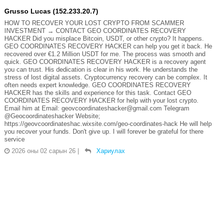
Grusso Lucas (152.233.20.7)
HOW TO RECOVER YOUR LOST CRYPTO FROM SCAMMER
INVESTMENT → CONTACT GEO COORDINATES RECOVERY
HACKER Did you misplace Bitcoin, USDT, or other crypto? It happens.
GEO COORDINATES RECOVERY HACKER can help you get it back. He
recovered over €1.2 Million USDT for me. The process was smooth and
quick. GEO COORDINATES RECOVERY HACKER is a recovery agent
you can trust. His dedication is clear in his work. He understands the
stress of lost digital assets. Cryptocurrency recovery can be complex. It
often needs expert knowledge. GEO COORDINATES RECOVERY
HACKER has the skills and experience for this task. Contact GEO
COORDINATES RECOVERY HACKER for help with your lost crypto.
Email him at Email: geovcoordinateshacker@gmail.com Telegram
@Geocoordinateshacker Website;
https://geovcoordinateshac.wixsite.com/geo-coordinates-hack He will help
you recover your funds. Don't give up. I will forever be grateful for there
service
2026 оны 02 сарын 26
|
Хариулах