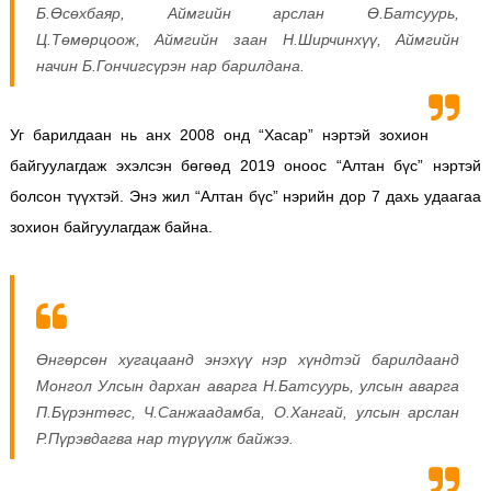
Б.Өсөхбаяр,
Аймгийн арслан Ө.Батсуурь,
Ц.Төмөрцоож,
Аймгийн заан Н.Ширчинхүү,
Аймгийн
начин Б.Гончигсүрэн нар барилдана.
Уг барилдаан нь анх 2008 онд “Хасар” нэртэй зохион
байгуулагдаж эхэлсэн бөгөөд 2019 оноос “Алтан бүс” нэртэй
болсон түүхтэй. Энэ жил “Алтан бүс” нэрийн дор 7 дахь удаагаа
зохион байгуулагдаж байна.
Өнгөрсөн хугацаанд энэхүү нэр хүндтэй барилдаанд
Монгол Улсын дархан аварга Н.Батсуурь, улсын аварга
П.Бүрэнтөгс, Ч.Санжаадамба, О.Хангай, улсын арслан
Р.Пүрэвдагва нар түрүүлж байжээ.