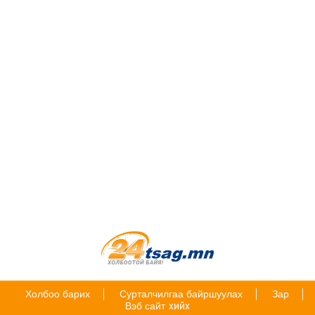
Холбоо барих
Сурталчилгаа байршуулах
Зар
Вэб сайт
хийх