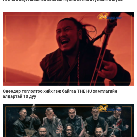
Өнөөдөр тоглолтоо хийх гэж байгаа THE HU хамтлагийн
алдартай 10 дуу