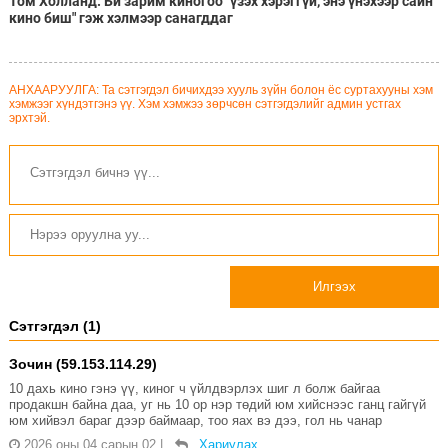
Том Холланд: Би зарим киногоо "үзэх хэрэггүй, энэ үнэхээр сайн
кино биш" гэж хэлмээр санагддаг
АНХААРУУЛГА: Та сэтгэгдэл бичихдээ хууль зүйн болон ёс суртахууны хэм
хэмжээг хүндэтгэнэ үү. Хэм хэмжээ зөрчсөн сэтгэгдэлийг админ устгах
эрхтэй.
Илгээх
Сэтгэгдэл (1)
Зочин (59.153.114.29)
10 дахь кино гэнэ үү, киног ч үйлдвэрлэх шиг л болж байгаа
продакшн байна даа, уг нь 10 ор нэр төдий юм хийснээс ганц гайгүй
юм хийвэл бараг дээр баймаар, тоо яах вэ дээ, гол нь чанар
2026 оны 04 сарын 02
|
Хариулах