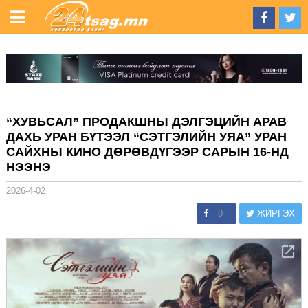
“ХУВЬСАЛ” ПРОДАКШНЫ ДЭЛГЭЦИЙН АРАВ
ДАХЬ УРАН БҮТЭЭЛ “СЭТГЭЛИЙН УЯА” УРАН
САЙХНЫ КИНО ДӨРӨВДҮГЭЭР САРЫН 16-НД
НЭЭНЭ
2026-4-02
0
ЖИРГЭХ