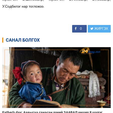
У.Содбилэг нар тогложээ.
0
ЖИРГЭХ
САНАЛ БОЛГОХ
Father's day: Аавыгаа санасан хүний ЗААВАЛ унших 8 шүлэг