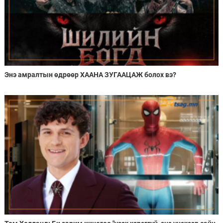
Энэ амралтын өдрөөр ХААНА ЗУГААЦАЖ болох вэ?