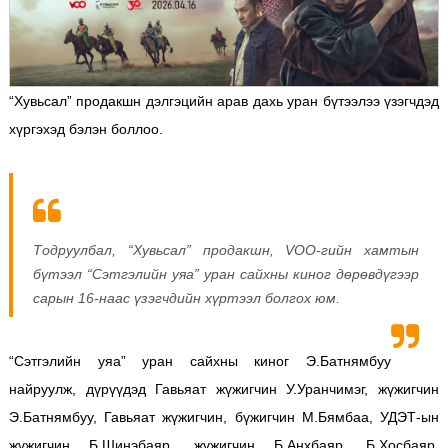
“Хувьсал” продакшн дэлгэцийн арав дахь уран бүтээлээ үзэгчдэд
хүргэхэд бэлэн боллоо.
Тодруулбал, “Хувьсал” продакшн, VOO-гийн хамтын
бүтээл “Сэтгэлийн уяа” уран сайхны киног дөрөвдүгээр
сарын 16-наас үзэгчдийн хүртээл болгох юм.
“Сэтгэлийн уяа” уран сайхны киног Э.Батнямбуу
найруулж, дүрүүдэд Гавьяат жүжигчин У.Уранчимэг, жүжигчин
Э.Батнямбуу, Гавьяат жүжигчин, бүжигчин М.Бямбаа, УДЭТ-ын
жүжигчин Б.Шинэбаяр, жүжигчин Б.Анхбаяр, Б.Хосбаяр,