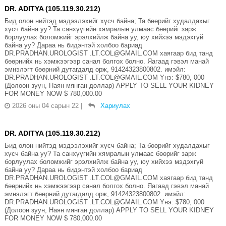
DR. ADITYA (105.119.30.212)
Бид олон нийтэд мэдээлэхийг хүсч байна; Та бөөрийг худалдахыг
хүсч байна уу? Та санхүүгийн хямралын улмаас бөөрийг зарж
борлуулах боломжийг эрэлхийлж байна уу, юу хийхээ мэдэхгүй
байна уу? Дараа нь бидэнтэй холбоо бариад
DR.PRADHAN.UROLOGIST .LT.COL@GMAIL.COM хаягаар бид танд
бөөрнийх нь хэмжээгээр санал болгох болно. Яагаад гэвэл манай
эмнэлэгт бөөрний дутагдалд орж, 91424323800802. имэйл:
DR.PRADHAN.UROLOGIST .LT.COL@GMAIL.COM Yнэ: $780, 000
(Долоон зуун, Наян мянган доллар) APPLY TO SELL YOUR KIDNEY
FOR MONEY NOW $ 780,000.00
2026 оны 04 сарын 22
|
Хариулах
DR. ADITYA (105.119.30.212)
Бид олон нийтэд мэдээлэхийг хүсч байна; Та бөөрийг худалдахыг
хүсч байна уу? Та санхүүгийн хямралын улмаас бөөрийг зарж
борлуулах боломжийг эрэлхийлж байна уу, юу хийхээ мэдэхгүй
байна уу? Дараа нь бидэнтэй холбоо бариад
DR.PRADHAN.UROLOGIST .LT.COL@GMAIL.COM хаягаар бид танд
бөөрнийх нь хэмжээгээр санал болгох болно. Яагаад гэвэл манай
эмнэлэгт бөөрний дутагдалд орж, 91424323800802. имэйл:
DR.PRADHAN.UROLOGIST .LT.COL@GMAIL.COM Yнэ: $780, 000
(Долоон зуун, Наян мянган доллар) APPLY TO SELL YOUR KIDNEY
FOR MONEY NOW $ 780,000.00