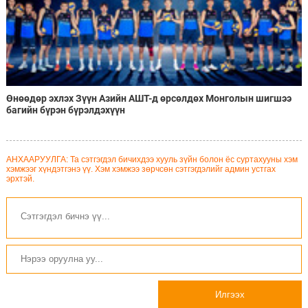
Өнөөдөр эхлэх Зүүн Азийн АШТ-д өрсөлдөх Монголын шигшээ
багийн бүрэн бүрэлдэхүүн
АНХААРУУЛГА: Та сэтгэгдэл бичихдээ хууль зүйн болон ёс суртахууны хэм
хэмжээг хүндэтгэнэ үү. Хэм хэмжээ зөрчсөн сэтгэгдэлийг админ устгах
эрхтэй.
Илгээх