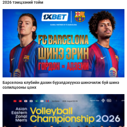
2026 тэмцээний тойм
Барселона клубийн дахин бүрэлдэхүүнээ шинэчилж буй шинэ
солилцооны цонх