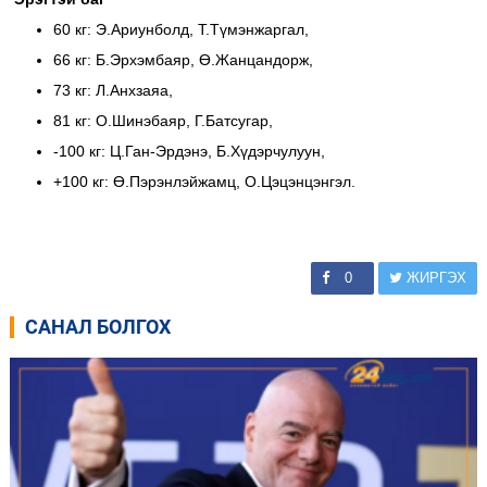
60 кг: Э.Ариунболд, Т.Түмэнжаргал,
66 кг: Б.Эрхэмбаяр, Ө.Жанцандорж,
73 кг: Л.Анхзаяа,
81 кг: О.Шинэбаяр, Г.Батсугар,
-100 кг: Ц.Ган-Эрдэнэ, Б.Хүдэрчулуун,
+100 кг: Ө.Пэрэнлэйжамц, О.Цэцэнцэнгэл.
0
ЖИРГЭХ
САНАЛ БОЛГОХ