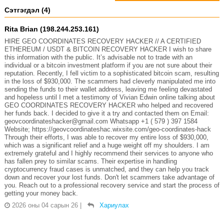
Сэтгэгдэл (4)
Rita Brian (198.244.253.161)
HIRE GEO COORDINATES RECOVERY HACKER // A CERTIFIED
ETHEREUM / USDT & BITCOIN RECOVERY HACKER I wish to share
this information with the public. It’s advisable not to trade with an
individual or a bitcoin investment platform if you are not sure about their
reputation. Recently, I fell victim to a sophisticated bitcoin scam, resulting
in the loss of $930,000. The scammers had cleverly manipulated me into
sending the funds to their wallet address, leaving me feeling devastated
and hopeless until I met a testimony of Vivian Edwin online talking about
GEO COORDINATES RECOVERY HACKER who helped and recovered
her funds back. I decided to give it a try and contacted them on Email:
geovcoordinateshacker@gmail.com Whatsapp +1 ( 579 ) 397 1584
Website; https://geovcoordinateshac.wixsite.com/geo-coordinates-hack
Through their efforts, I was able to recover my entire loss of $930,000,
which was a significant relief and a huge weight off my shoulders. I am
extremely grateful and I highly recommend their services to anyone who
has fallen prey to similar scams. Their expertise in handling
cryptocurrency fraud cases is unmatched, and they can help you track
down and recover your lost funds. Don't let scammers take advantage of
you. Reach out to a professional recovery service and start the process of
getting your money back.
2026 оны 04 сарын 26
|
Хариулах