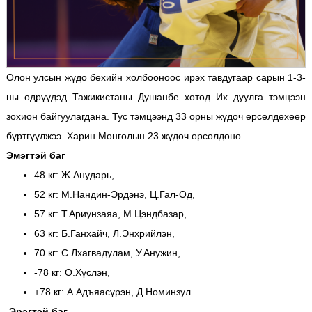
Олон улсын жүдо бөхийн холбооноос ирэх тавдугаар сарын 1-3-
ны өдрүүдэд Тажикистаны Душанбе хотод Их дуулга тэмцээн
зохион байгуулагдана. Тус тэмцээнд 33 орны жүдоч өрсөлдөхөөр
бүртгүүлжээ. Харин Монголын 23 жүдоч өрсөлдөнө.
Эмэгтэй баг
48 кг: Ж.Анударь,
52 кг: М.Нандин-Эрдэнэ, Ц.Гал-Од,
57 кг: Т.Ариунзаяа, М.Цэндбазар,
63 кг: Б.Ганхайч, Л.Энхрийлэн,
70 кг: С.Лхагвадулам, У.Анужин,
-78 кг: О.Хүслэн,
+78 кг: А.Адъяасүрэн, Д.Номинзул.
Эрэгтэй баг