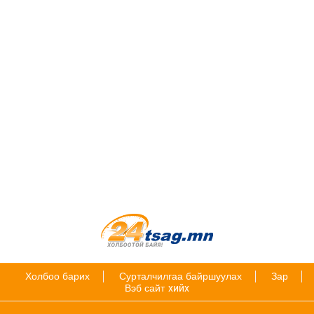
Холбоо барих
Сурталчилгаа байршуулах
Зар
Вэб сайт
хийх