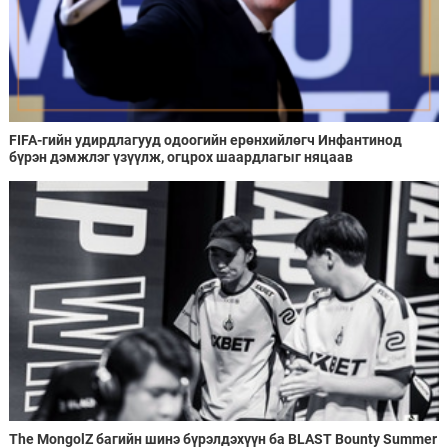
FIFA-гийн удирдлагууд одоогийн ерөнхийлөгч Инфантинод
бүрэн дэмжлэг үзүүлж, огцрох шаардлагыг няцаав
The MongolZ багийн шинэ бүрэлдэхүүн ба BLAST Bounty Summer