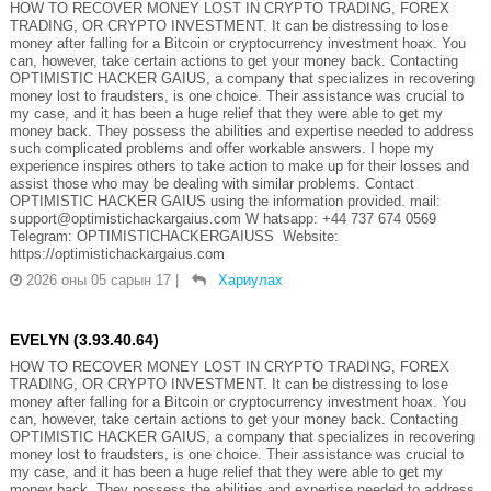
HOW TO RECOVER MONEY LOST IN CRYPTO TRADING, FOREX
TRADING, OR CRYPTO INVESTMENT. It can be distressing to lose
money after falling for a Bitcoin or cryptocurrency investment hoax. You
can, however, take certain actions to get your money back. Contacting
OPTIMISTIC HACKER GAIUS, a company that specializes in recovering
money lost to fraudsters, is one choice. Their assistance was crucial to
my case, and it has been a huge relief that they were able to get my
money back. They possess the abilities and expertise needed to address
such complicated problems and offer workable answers. I hope my
experience inspires others to take action to make up for their losses and
assist those who may be dealing with similar problems. Contact
OPTIMISTIC HACKER GAIUS using the information provided. mail:
support@optimistichackargaius.com W hatsapp: +44 737 674 0569
Telegram: OPTIMISTICHACKERGAIUSS Website:
https://optimistichackargaius.com
2026 оны 05 сарын 17
|
Хариулах
EVELYN (3.93.40.64)
HOW TO RECOVER MONEY LOST IN CRYPTO TRADING, FOREX
TRADING, OR CRYPTO INVESTMENT. It can be distressing to lose
money after falling for a Bitcoin or cryptocurrency investment hoax. You
can, however, take certain actions to get your money back. Contacting
OPTIMISTIC HACKER GAIUS, a company that specializes in recovering
money lost to fraudsters, is one choice. Their assistance was crucial to
my case, and it has been a huge relief that they were able to get my
money back. They possess the abilities and expertise needed to address