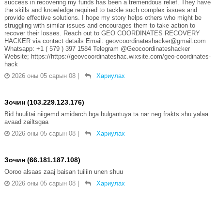
success in recovering my funds has been a tremendous relief. They have
the skills and knowledge required to tackle such complex issues and
provide effective solutions. I hope my story helps others who might be
struggling with similar issues and encourages them to take action to
recover their losses. Reach out to GEO COORDINATES RECOVERY
HACKER via contact details Email: geovcoordinateshacker@gmail.com
Whatsapp: +1 ( 579 ) 397 1584 Telegram @Geocoordinateshacker
Website; https://https://geovcoordinateshac.wixsite.com/geo-coordinates-
hack
2026 оны 05 сарын 08
|
Хариулах
Зочин (103.229.123.176)
Bid huulitai niigemd amidarch bga bulgantuya ta nar neg frakts shu yalaa
avaad zailtsgaa
2026 оны 05 сарын 08
|
Хариулах
Зочин (66.181.187.108)
Ooroo alsaas zaaj baisan tuiliin unen shuu
2026 оны 05 сарын 08
|
Хариулах