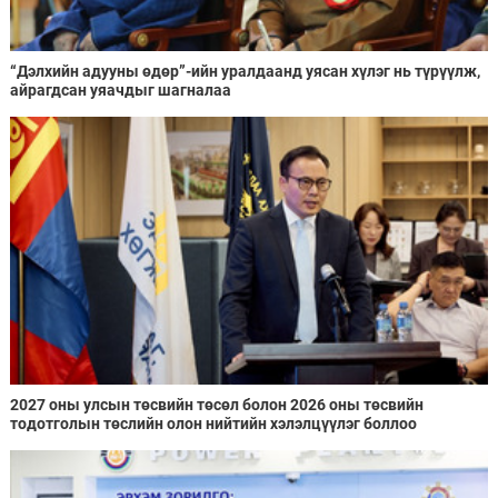
“Дэлхийн адууны өдөр”-ийн уралдаанд уясан хүлэг нь түрүүлж,
айрагдсан уяачдыг шагналаа
2027 оны улсын төсвийн төсөл болон 2026 оны төсвийн
тодотголын төслийн олон нийтийн хэлэлцүүлэг боллоо