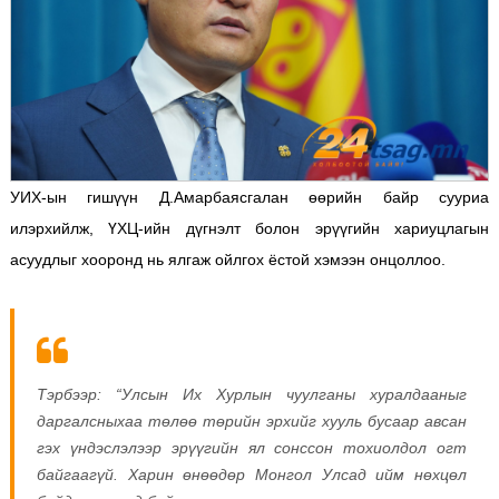
УИХ-ын гишүүн Д.Амарбаясгалан өөрийн байр сууриа
илэрхийлж, ҮХЦ-ийн дүгнэлт болон эрүүгийн хариуцлагын
асуудлыг хооронд нь ялгаж ойлгох ёстой хэмээн онцоллоо.
Тэрбээр: “Улсын Их Хурлын чуулганы хуралдааныг
даргалсныхаа төлөө төрийн эрхийг хууль бусаар авсан
гэх үндэслэлээр эрүүгийн ял сонссон тохиолдол огт
байгаагүй. Харин өнөөдөр Монгол Улсад ийм нөхцөл