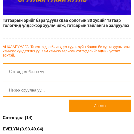
Татварын өрийг барагдуулахдаа орлогын 30 хувийг татвар
төлөгчид үлдээхээр хуульчилж, татварын тайлангаа залруулах
хугацааг хоёр жил болгон сунгажээ
АНХААРУУЛГА: Та сэтгэгдэл бичихдээ хууль зүйн болон ёс суртахууны хэм
хэмжээг хүндэтгэнэ үү. Хэм хэмжээ зөрчсөн сэтгэгдэлийг админ устгах
эрхтэй.
Илгээх
Сэтгэгдэл (14)
EVELYN (3.93.40.64)