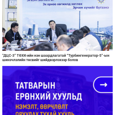
"ДЦС-3” ТӨХК-ийн нэн шаардлагатай “Турбингенератор-5”-ын
шинэчлэлийн төсвийг шийдвэрлэхээр болов