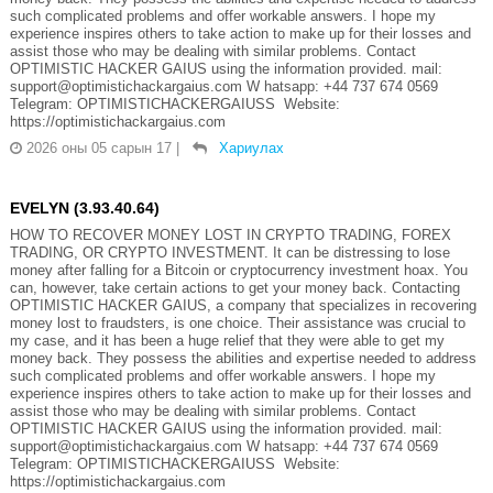
such complicated problems and offer workable answers. I hope my
experience inspires others to take action to make up for their losses and
assist those who may be dealing with similar problems. Contact
OPTIMISTIC HACKER GAIUS using the information provided. mail:
support@optimistichackargaius.com W hatsapp: +44 737 674 0569
Telegram: OPTIMISTICHACKERGAIUSS Website:
https://optimistichackargaius.com
2026 оны 05 сарын 17
|
Хариулах
EVELYN (3.93.40.64)
HOW TO RECOVER MONEY LOST IN CRYPTO TRADING, FOREX
TRADING, OR CRYPTO INVESTMENT. It can be distressing to lose
money after falling for a Bitcoin or cryptocurrency investment hoax. You
can, however, take certain actions to get your money back. Contacting
OPTIMISTIC HACKER GAIUS, a company that specializes in recovering
money lost to fraudsters, is one choice. Their assistance was crucial to
my case, and it has been a huge relief that they were able to get my
money back. They possess the abilities and expertise needed to address
such complicated problems and offer workable answers. I hope my
experience inspires others to take action to make up for their losses and
assist those who may be dealing with similar problems. Contact
OPTIMISTIC HACKER GAIUS using the information provided. mail:
support@optimistichackargaius.com W hatsapp: +44 737 674 0569
Telegram: OPTIMISTICHACKERGAIUSS Website:
https://optimistichackargaius.com