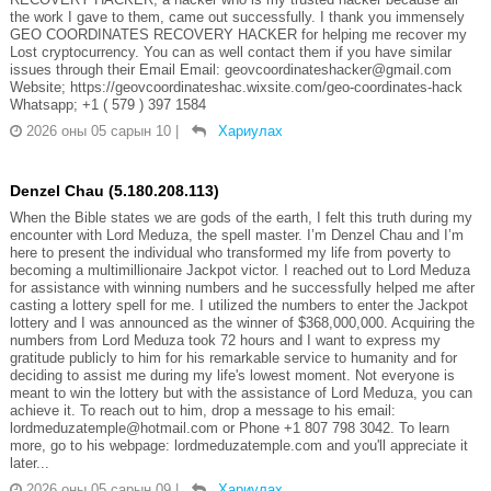
the work I gave to them, came out successfully. I thank you immensely
GEO COORDINATES RECOVERY HACKER for helping me recover my
Lost cryptocurrency. You can as well contact them if you have similar
issues through their Email Email: geovcoordinateshacker@gmail.com
Website; https://geovcoordinateshac.wixsite.com/geo-coordinates-hack
Whatsapp; +1 ( 579 ) 397 1584
2026 оны 05 сарын 10
|
Хариулах
Denzel Chau (5.180.208.113)
When the Bible states we are gods of the earth, I felt this truth during my
encounter with Lord Meduza, the spell master. I’m Denzel Chau and I’m
here to present the individual who transformed my life from poverty to
becoming a multimillionaire Jackpot victor. I reached out to Lord Meduza
for assistance with winning numbers and he successfully helped me after
casting a lottery spell for me. I utilized the numbers to enter the Jackpot
lottery and I was announced as the winner of $368,000,000. Acquiring the
numbers from Lord Meduza took 72 hours and I want to express my
gratitude publicly to him for his remarkable service to humanity and for
deciding to assist me during my life's lowest moment. Not everyone is
meant to win the lottery but with the assistance of Lord Meduza, you can
achieve it. To reach out to him, drop a message to his email:
lordmeduzatemple@hotmail.com or Phone +1 807 798 3042. To learn
more, go to his webpage: lordmeduzatemple.com and you'll appreciate it
later...
2026 оны 05 сарын 09
|
Хариулах