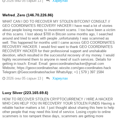
2026 оны 05 сарын 13
|
Хариулах
Wefred_Zero (146.70.226.86)
WHAT CAN I DO TO RECOVER MY STOLEN BITCOIN? CONSULT //
GEO COORDINATES RECOVERY HACKER I have read a lot of stories
about people losing money to investment scams. I too have been a victim
of this scams. I lost about $700 in Bitcoin some months ago, I searched
around and tried to work with people ,unfortunately I was scammed as
well. This happened for months until I came across GEO COORDINATES
RECOVERY HACKER. I would first want to thank GEO COORDINATES
RECOVERY HACKER for their professional support and unshakable
devotion, which resulted in the successful recovery of my money. I would
highly recommend them to anyone in need of such services. Details for
getting in touch: Email: Email: geovcoordinateshacker@gmail.com
Website; https://geovcoordinateshac.wixsite.com/geo-coordinates-hack
Telegram:@Geocoordinateshacker WhatsApp; +1 ( 579 ) 397 1584
2026 оны 05 сарын 13
|
Хариулах
Lucy Sliver (223.165.69.6)
HOW TO RECOVER STOLEN CRYPTOCURRENCY / HIRE A HACKER
WHO CAN HELP YOU IN RECOVERY YOUR STOLEN FUNDS Having a
reliable hacker matters a lot. I just thought about sharing this here to help
other people that may need this kind of service. Losing crypto to online
scammers is too rampant these days, scammers are getting more