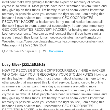
intelligent that's why getting a legitimate expert on recovery of stolen
crypto is so difficult. Most people have been scammed several times and
they give up on their funds. I'm hereby to let all scam victims know that
recovery is possible when you contact the right source, i am saying this
because I was a victim too. I recommend GEO COORDINATES
RECOVERY HACKER, a hacker who is my trusted hacker because all
the work I gave to them, came out successfully. I thank you immensely
GEO COORDINATES RECOVERY HACKER for helping me recover my
Lost cryptocurrency. You can as well contact them if you have similar
issues through their Email Email: geovcoordinateshacker@gmail.com
Website; https://geovcoordinateshac.wixsite.com/geo-coordinates-hack
Whatsapp; +1 ( 579 ) 397 1584
2026 оны 05 сарын 10
|
Хариулах
Lucy Sliver (223.165.69.6)
HOW TO RECOVER STOLEN CRYPTOCURRENCY / HIRE A HACKER
WHO CAN HELP YOU IN RECOVERY YOUR STOLEN FUNDS Having a
reliable hacker matters a lot. I just thought about sharing this here to help
other people that may need this kind of service. Losing crypto to online
scammers is too rampant these days, scammers are getting more
intelligent that's why getting a legitimate expert on recovery of stolen
crypto is so difficult. Most people have been scammed several times and
they give up on their funds. I'm hereby to let all scam victims know that
recovery is possible when you contact the right source, i am saying this
because I was a victim too. I recommend GEO COORDINATES
RECOVERY HACKER, a hacker who is my trusted hacker because all