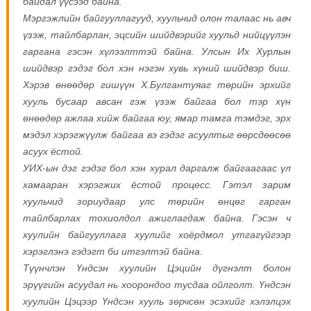
байдал үүсээд байна.
Мэргэжлийн байгууллагууд, хуульчид олон талаас нь авч
үзэж, тайлбарлан, эцсийн шийдвэрийг хуульд нийцүүлэн
гаргана гэсэн хүлээлттэй байна.
Улсын Их Хурлын
шийдвэр гэдэг бол хэн нэгэн хувь хүний шийдвэр биш.
Хэрэв өнөөдөр гишүүн Х.Булгантуяаг төрийн эрхийг
хууль бусаар авсан гэж үзэж байгаа бол тэр хүн
өнөөдөр ажлаа хийж байгаа юу, ямар тамга тэмдэг, эрх
мэдэл хэрэгжүүлж байгаа вэ гэдэг асуултыг өөрсдөөсөө
асуух ёстой.
УИХ-ын дэг гэдэг бол хэн хурал даргалж байгаагаас үл
хамааран хэрэгжих ёстой процесс. Гэтэл зарим
хуульчид зориудаар улс төрийн өнцөг гарган
тайлбарлах тохиолдол ажиглагдаж байна. Гэсэн ч
хуулийн байгууллага хуулийг хоёрдмол утгагүйгээр
хэрэглэнэ гэдэгт би итгэлтэй байна.
Түүнчлэн Үндсэн хуулийн Цэцийн дүгнэлт болон
эрүүгийн асуудал нь хоорондоо тусдаа ойлголт. Үндсэн
хуулийн Цэцээр Үндсэн хууль зөрчсөн эсэхийг хэлэлцэх