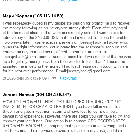
Мэри Жордан (105.116.14.59)
I was repeatedly duped in my desperate search for prompt help to recover
my money following an online cryptocurrency theft. Even after paying all
of the fees and charges that were consistently asked, I was unable to
retrieve any of the $46,000 USD that I had invested, let alone the profits.
Two weeks later, I came across a review on jbeespyhack, a hacker who,
given the right information, could break into the scammer's account and
retrieve money that had been pilfered. I sent him an email at
jbeespyhack@gmail.com as soon as possible. I was shocked that he was
able to get my money back from the swindle. In less than 48 hours, he
assisted me in getting the money I had lost.Please get in touch with him
for his best-ever performance. Email:jbeespyhack@gmail.com
2026 оны 05 сарын 09
|
Хариулах
Jerome Herman (104.166.189.247)
HOW TO RECOVER FUNDS LOST IN FOREX TRADING, CRYPTO
INVESTMENT OR CRYPTO TRADING If you have fallen victim to a
Bitcoin or crypto investment scam and have lost funds, it can be a
devastating experience. However, there are steps you can take to try and
recover your lost funds. One option is to contact GEO COORDINATES
RECOVERY HACKER, a company that specializes in recovering funds
lost to scams. Their services proved invaluable in my case, and their