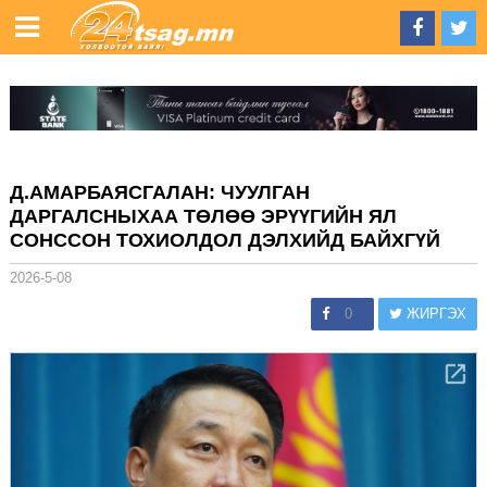
Д.АМАРБАЯСГАЛАН: ЧУУЛГАН
ДАРГАЛСНЫХАА ТӨЛӨӨ ЭРҮҮГИЙН ЯЛ
СОНССОН ТОХИОЛДОЛ ДЭЛХИЙД БАЙХГҮЙ
2026-5-08
0
ЖИРГЭХ