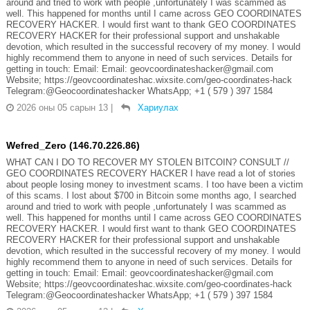
around and tried to work with people ,unfortunately I was scammed as
well. This happened for months until I came across GEO COORDINATES
RECOVERY HACKER. I would first want to thank GEO COORDINATES
RECOVERY HACKER for their professional support and unshakable
devotion, which resulted in the successful recovery of my money. I would
highly recommend them to anyone in need of such services. Details for
getting in touch: Email: Email: geovcoordinateshacker@gmail.com
Website; https://geovcoordinateshac.wixsite.com/geo-coordinates-hack
Telegram:@Geocoordinateshacker WhatsApp; +1 ( 579 ) 397 1584
2026 оны 05 сарын 13
|
Хариулах
Wefred_Zero (146.70.226.86)
WHAT CAN I DO TO RECOVER MY STOLEN BITCOIN? CONSULT //
GEO COORDINATES RECOVERY HACKER I have read a lot of stories
about people losing money to investment scams. I too have been a victim
of this scams. I lost about $700 in Bitcoin some months ago, I searched
around and tried to work with people ,unfortunately I was scammed as
well. This happened for months until I came across GEO COORDINATES
RECOVERY HACKER. I would first want to thank GEO COORDINATES
RECOVERY HACKER for their professional support and unshakable
devotion, which resulted in the successful recovery of my money. I would
highly recommend them to anyone in need of such services. Details for
getting in touch: Email: Email: geovcoordinateshacker@gmail.com
Website; https://geovcoordinateshac.wixsite.com/geo-coordinates-hack
Telegram:@Geocoordinateshacker WhatsApp; +1 ( 579 ) 397 1584