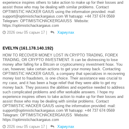
experience inspires others to take action to make up for their losses and
assist those who may be dealing with similar problems. Contact
OPTIMISTIC HACKER GAIUS using the information provided. mail:
support@optimistichackargaius.com W hatsapp: +44 737 674 0569
Telegram: OPTIMISTICHACKERGAIUSS Website:
https://optimistichackargaius.com
2026 оны 05 сарын 17
|
Хариулах
EVELYN (161.178.140.192)
HOW TO RECOVER MONEY LOST IN CRYPTO TRADING, FOREX
TRADING, OR CRYPTO INVESTMENT. It can be distressing to lose
money after falling for a Bitcoin or cryptocurrency investment hoax. You
can, however, take certain actions to get your money back. Contacting
OPTIMISTIC HACKER GAIUS, a company that specializes in recovering
money lost to fraudsters, is one choice. Their assistance was crucial to
my case, and it has been a huge relief that they were able to get my
money back. They possess the abilities and expertise needed to address
such complicated problems and offer workable answers. I hope my
experience inspires others to take action to make up for their losses and
assist those who may be dealing with similar problems. Contact
OPTIMISTIC HACKER GAIUS using the information provided. mail:
support@optimistichackargaius.com W hatsapp: +44 737 674 0569
Telegram: OPTIMISTICHACKERGAIUSS Website:
https://optimistichackargaius.com
2026 оны 05 сарын 17
|
Хариулах