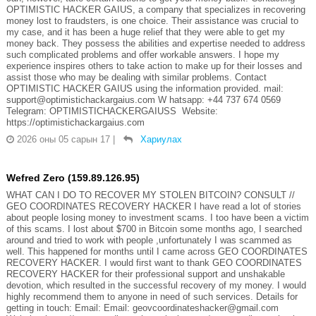
OPTIMISTIC HACKER GAIUS, a company that specializes in recovering
money lost to fraudsters, is one choice. Their assistance was crucial to
my case, and it has been a huge relief that they were able to get my
money back. They possess the abilities and expertise needed to address
such complicated problems and offer workable answers. I hope my
experience inspires others to take action to make up for their losses and
assist those who may be dealing with similar problems. Contact
OPTIMISTIC HACKER GAIUS using the information provided. mail:
support@optimistichackargaius.com W hatsapp: +44 737 674 0569
Telegram: OPTIMISTICHACKERGAIUSS Website:
https://optimistichackargaius.com
2026 оны 05 сарын 17
|
Хариулах
Wefred Zero (159.89.126.95)
WHAT CAN I DO TO RECOVER MY STOLEN BITCOIN? CONSULT //
GEO COORDINATES RECOVERY HACKER I have read a lot of stories
about people losing money to investment scams. I too have been a victim
of this scams. I lost about $700 in Bitcoin some months ago, I searched
around and tried to work with people ,unfortunately I was scammed as
well. This happened for months until I came across GEO COORDINATES
RECOVERY HACKER. I would first want to thank GEO COORDINATES
RECOVERY HACKER for their professional support and unshakable
devotion, which resulted in the successful recovery of my money. I would
highly recommend them to anyone in need of such services. Details for
getting in touch: Email: Email: geovcoordinateshacker@gmail.com