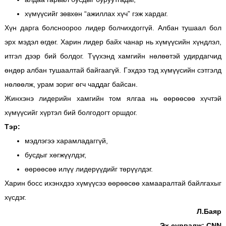
хүмүүсийг зөвхөн “ажиллах хүч” гэж хардаг.
Хүн дарга болсноороо лидер болчихдоггүй. Албан тушаал бол
эрх мэдэл өгдөг. Харин лидер байх чанар нь хүмүүсийн хүндлэл,
итгэл дээр бий болдог.
Түүхэнд хамгийн нөлөөтэй удирдагчид
өндөр албан тушаалтай байгаагүй. Гэхдээ тэд хүмүүсийн сэтгэлд
нөлөөлж, урам зориг өгч чаддаг байсан.
Жинхэнэ лидерийн хамгийн том ялгаа нь өөрөөсөө хүчтэй
хүмүүсийг хүртэл бий болгодогт оршдог.
Тэр:
мэдлэгээ харамладаггүй,
бусдыг хөгжүүлдэг,
өөрөөсөө илүү лидерүүдийг төрүүлдэг.
Харин босс ихэнхдээ хүмүүсээ өөрөөсөө хамааралтай байлгахыг
хүсдэг.
Л.Баяр
Эх сурвалж: CNN