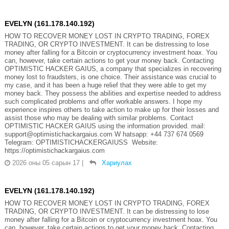
EVELYN (161.178.140.192)
HOW TO RECOVER MONEY LOST IN CRYPTO TRADING, FOREX
TRADING, OR CRYPTO INVESTMENT. It can be distressing to lose
money after falling for a Bitcoin or cryptocurrency investment hoax. You
can, however, take certain actions to get your money back. Contacting
OPTIMISTIC HACKER GAIUS, a company that specializes in recovering
money lost to fraudsters, is one choice. Their assistance was crucial to
my case, and it has been a huge relief that they were able to get my
money back. They possess the abilities and expertise needed to address
such complicated problems and offer workable answers. I hope my
experience inspires others to take action to make up for their losses and
assist those who may be dealing with similar problems. Contact
OPTIMISTIC HACKER GAIUS using the information provided. mail:
support@optimistichackargaius.com W hatsapp: +44 737 674 0569
Telegram: OPTIMISTICHACKERGAIUSS Website:
https://optimistichackargaius.com
2026 оны 05 сарын 17
|
Хариулах
EVELYN (161.178.140.192)
HOW TO RECOVER MONEY LOST IN CRYPTO TRADING, FOREX
TRADING, OR CRYPTO INVESTMENT. It can be distressing to lose
money after falling for a Bitcoin or cryptocurrency investment hoax. You
can, however, take certain actions to get your money back. Contacting