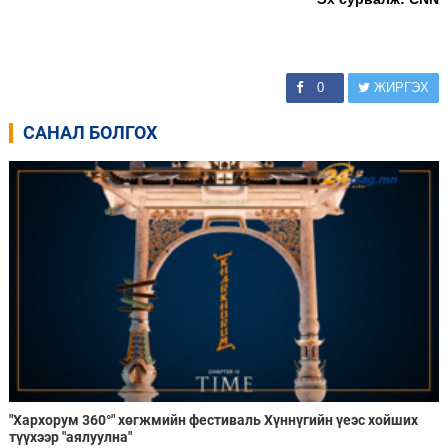
0
ЖИРГЭХ
САНАЛ БОЛГОХ
"Хархорум 360°" хөгжмийн фестиваль Хүннүгийн үеэс хойших
түүхээр "аялуулна"