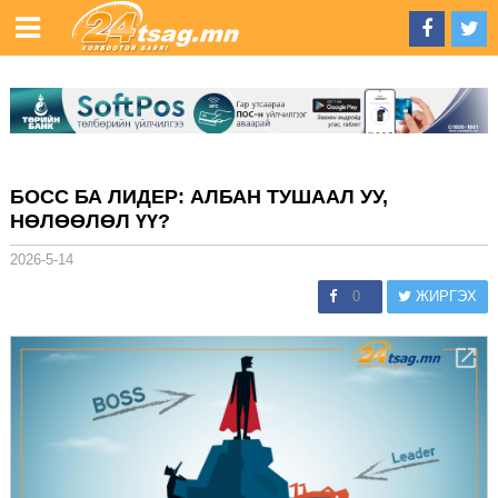
БОСС БА ЛИДЕР: АЛБАН ТУШААЛ УУ,
НӨЛӨӨЛӨЛ ҮҮ?
2026-5-14
0
ЖИРГЭХ