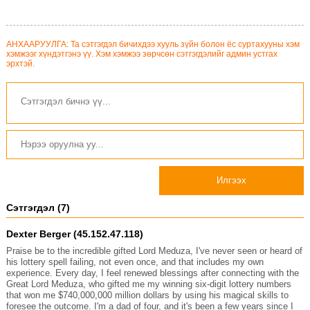
АНХААРУУЛГА: Та сэтгэгдэл бичихдээ хууль зүйн болон ёс суртахууны хэм
хэмжээг хүндэтгэнэ үү. Хэм хэмжээ зөрчсөн сэтгэгдэлийг админ устгах
эрхтэй.
Илгээх
Сэтгэгдэл (7)
Dexter Berger (45.152.47.118)
Praise be to the incredible gifted Lord Meduza, I've never seen or heard of
his lottery spell failing, not even once, and that includes my own
experience. Every day, I feel renewed blessings after connecting with the
Great Lord Meduza, who gifted me my winning six-digit lottery numbers
that won me $740,000,000 million dollars by using his magical skills to
foresee the outcome. I'm a dad of four, and it's been a few years since I