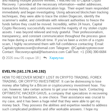
and reading multiple positive reviews, I reached out to Capital Crypto
Recovery. I provided all the necessary information—wallet addresses,
transaction history, and communication logs. Their expert team responded
immediately and began investigating. Using advanced blockchain tracking
techniques, they were able to trace the stolen Dogecoin, identify the
scammer’s wallet, and coordinate with relevant authorities to freeze the
funds before they could be moved. Incredibly, within 24 hours, Capital
Crypto Recovery successfully recovered the majority of my stolen crypto
assets. I was beyond relieved and truly grateful. Their professionalism,
transparency, and constant communication throughout the process gave
me hope during a very difficult time. If you’ve been a victim of a crypto
scam, I highly recommend them with full confidence contacting: Email:
Capitalcryptorecover@zohomail.com Telegram: @Capitalcryptorecover
Contact: Recoverycapital@fastservice.com Call/Text: +1 (336) 390-6684
2026 оны 05 сарын 18
|
Хариулах
EVELYN (161.178.140.192)
HOW TO RECOVER MONEY LOST IN CRYPTO TRADING, FOREX
TRADING, OR CRYPTO INVESTMENT. It can be distressing to lose
money after falling for a Bitcoin or cryptocurrency investment hoax. You
can, however, take certain actions to get your money back. Contacting
OPTIMISTIC HACKER GAIUS, a company that specializes in recovering
money lost to fraudsters, is one choice. Their assistance was crucial to
my case, and it has been a huge relief that they were able to get my
money back. They possess the abilities and expertise needed to address
such complicated problems and offer workable answers. I hope my