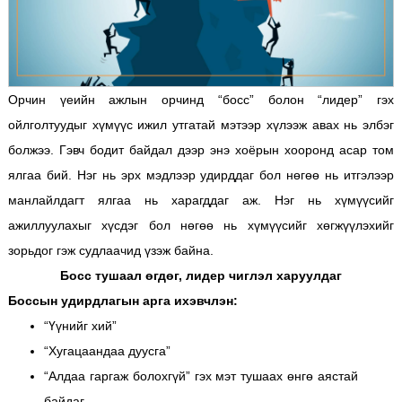
Орчин үеийн ажлын орчинд “босс” болон “лидер” гэх
ойлголтуудыг хүмүүс ижил утгатай мэтээр хүлээж авах нь элбэг
болжээ. Гэвч бодит байдал дээр энэ хоёрын хооронд асар том
ялгаа бий. Нэг нь эрх мэдлээр удирддаг бол нөгөө нь итгэлээр
манлайлдагт ялгаа нь харагддаг аж. Нэг нь хүмүүсийг
ажиллуулахыг хүсдэг бол нөгөө нь хүмүүсийг хөгжүүлэхийг
зорьдог гэж судлаачид үзэж байна.
Босс тушаал өгдөг, лидер чиглэл харуулдаг
Боссын удирдлагын арга ихэвчлэн:
“Үүнийг хий”
“Хугацаандаа дуусга”
“Алдаа гаргаж болохгүй”
гэх мэт тушаах өнгө аястай
байдаг.