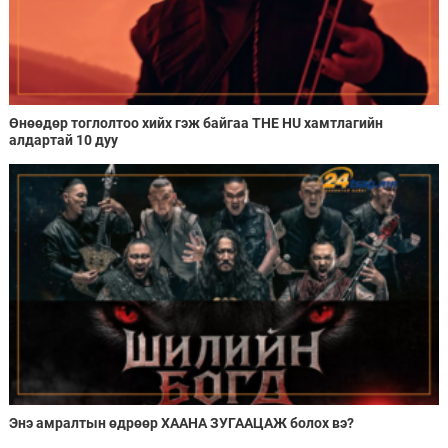
Өнөөдөр тоглолтоо хийх гэж байгаа THE HU хамтлагийн
алдартай 10 дуу
Энэ амралтын өдрөөр ХААНА ЗУГААЦАЖ болох вэ?