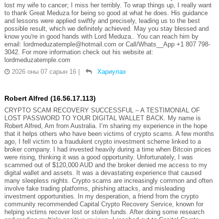
lost my wife to cancer; I miss her terribly. To wrap things up, I really want
to thank Great Meduza for being so good at what he does. His guidance
and lessons were applied swiftly and precisely, leading us to the best
possible result, which we definitely achieved. May you stay blessed and
know you're in good hands with Lord Meduza.. You can reach him by
email: lordmeduzatemple@hotmail.com or Call/Whats__App +1 807 798-
3042. For more information check out his website at:
lordmeduzatemple.com
2026 оны 07 сарын 16
|
Хариулах
Robert Alfred (16.56.17.113)
CRYPTO SCAM RECOVERY SUCCESSFUL – A TESTIMONIAL OF
LOST PASSWORD TO YOUR DIGITAL WALLET BACK. My name is
Robert Alfred, Am from Australia. I’m sharing my experience in the hope
that it helps others who have been victims of crypto scams. A few months
ago, I fell victim to a fraudulent crypto investment scheme linked to a
broker company. I had invested heavily during a time when Bitcoin prices
were rising, thinking it was a good opportunity. Unfortunately, I was
scammed out of $120,000 AUD and the broker denied me access to my
digital wallet and assets. It was a devastating experience that caused
many sleepless nights. Crypto scams are increasingly common and often
involve fake trading platforms, phishing attacks, and misleading
investment opportunities. In my desperation, a friend from the crypto
community recommended Capital Crypto Recovery Service, known for
helping victims recover lost or stolen funds. After doing some research