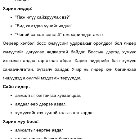
Харин лидер:
“Яаж илүү сайжруулах вэ?”
“Бид хамтдаа үүнийг чадна”
“Чиний санааг сонсъё”
гэж харилцдаг ажээ.
Өөрөөр хэлбэл босс хүмүүсийг удирдахыг оролддог бол лидер
хүмүүсийг дагуулах чадвартай байдаг.
Боссын дэргэд хүмүүс
ихэвчлэн алдаа гаргахаас айдаг. Харин лидерийн багт хүмүүс
санаачилгатай, бүтээлч байдаг. Учир нь лидер хүн багийнхаа
гишүүдэд аюулгүй мэдрэмж төрүүлдэг.
Сайн лидер:
амжилтыг багтайгаа хуваалцдаг,
алдааг өөр дээрээ авдаг,
хүмүүсийнхээ хүчтэй талыг олж хардаг.
Харин муу босс:
амжилтыг өөртөө авдаг,
алдаа гарвал бусдыг буруутгадаг,