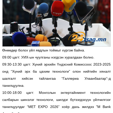
Өнөөдөр болох үйл явдлын тоймыг хүргэж байна.
09:00 цагт: УИХ-ын чуулганы нэгдсэн хуралдаан болно.
09:30-13:30 цагт: Хүний эрхийн Үндэсний Комиссоос 2023-2025
онд “Хүний эрх ба цахим технологи” олон нийтийн хяналт
шалгалт хийсэн тайлангаа “Галлериа Улаанбаатар”-д
танилцуулна.
10:00-18:00 цагт: Монголын энтертайнмент технологийн
салбарын шинэлэг технологи, шилдэг бүтээгдэхүүн үйлчилгээг
танилцуулдаг “MET EXPO 2026” хоёр дахь жилдээ "M Bank