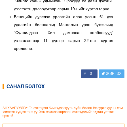
“Чингис хааны удмынхан: Оросууд ба даян дэлхий”
үзэсгэлэн долоодугаар сарын 19-нийг хүртэл гарна.
Венецийн дүрслэх урлагийн олон улсын 61 дэх
удаагийн биеннальд Монголын уран бүтээлчид
“Сүлжилдээн: Хил дамнасан холбоосууд”
үзэсгэлэнгээр 11 дүгээр сарын 22-ныг хүртэл
оролцоно.
0
ЖИРГЭХ
САНАЛ БОЛГОХ
АНХААРУУЛГА: Та сэтгэгдэл бичихдээ хууль зүйн болон ёс суртахууны хэм
хэмжээг хүндэтгэнэ үү. Хэм хэмжээ зөрчсөн сэтгэгдэлийг админ устгах
эрхтэй.