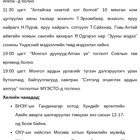
Arena"-д болно.
11:30 цагт: "Алтайгаа номтой хот болгоё" 10 мянган ном
цуглуулах аяны талаар зохиолч Т.Эрхэмбаяр, зохиолч, яруу
найрагч Н.Пүрэв, яруу найрагч, сэтгүүлч Т.Сайхнаа, Говь-Алтай
аймгийн номын сангийн захирал Я.Одгэрэл нар “Зууны мэдээ”
сонины Үндэсний мэдээллийн төвд мэдээлэл хийнэ.
19:00 цагт: “Монгол дуунууд-Алтан үе” тоглолт Соёлын төв
өргөөнд болно.
19:00 цагт: Монгол ардын урлагийг түгээн дэлгэрүүлэгч уран
бүтээлчид, байгууллагууд хамтран “Сэтгэлд эгшиглэх ардын
аялгуу” тоглолтыг МҮЭСТО-д тоглоно.
Хилийн чанадад:
БНЭУ-ын Гандинагар хотод Хүндийг өргөлтийн
Азийн аварга шалгаруулах тэмцээн энэ саоын 12-17-
нд болж байна.
ОХУ-ын нийслэл Москва хотын Кремлийн музейд