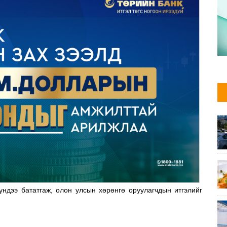
үндээ бататгаж, олон улсын хөрөнгө оруулагчдын итгэлийг