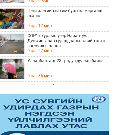
9 цаг 9 мин
Цэцэрлэгийн цахим бүртгэл маргааш
эхэлнэ
9 цаг 17 мин
COP17 хурлын үеэр Нарантуул,
Дүнжингарав худалдааны төвийн авто
зогсоолыг хаана
9 цаг 27 мин
Улаанбаатарт 23 градус дулаан байна
9 цаг 36 мин
Father's day: Аавыгаа санасан хүний
ЗААВАЛ унших 8 шүлэг
Өчигдөр 11 цаг 15 мин
Өнөөдөр тоглолтоо хийх гэж байгаа THE
HU хамтлагийн алдартай 10 дуу
Өчигдөр 10 цаг 20 мин