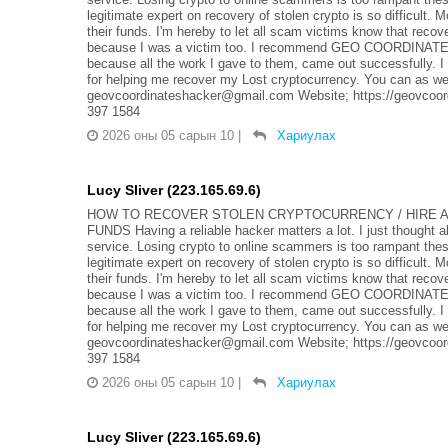
legitimate expert on recovery of stolen crypto is so difficul
their funds. I'm hereby to let all scam victims know that recov
because I was a victim too. I recommend GEO COORDINAT
because all the work I gave to them, came out successf
for helping me recover my Lost cryptocurrency. You can as wel
geovcoordinateshacker@gmail.com Website; https://geovcoord
397 1584
2026 оны 05 сарын 10
|
Хариулах
Lucy Sliver (223.165.69.6)
HOW TO RECOVER STOLEN CRYPTOCURRENCY / HIRE A
FUNDS Having a reliable hacker matters a lot. I just thought a
service. Losing crypto to online scammers is too rampant thes
legitimate expert on recovery of stolen crypto is so difficul
their funds. I'm hereby to let all scam victims know that recov
because I was a victim too. I recommend GEO COORDINAT
because all the work I gave to them, came out successf
for helping me recover my Lost cryptocurrency. You can as wel
geovcoordinateshacker@gmail.com Website; https://geovcoord
397 1584
2026 оны 05 сарын 10
|
Хариулах
Lucy Sliver (223.165.69.6)