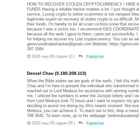
HOW TO RECOVER STOLEN CRYPTOCURRENCY / HIRE A
FUNDS Having a reliable hacker matters a lot. I just thought a
service. Losing crypto to online scammers is too rampant thes
legitimate expert on recovery of stolen crypto is so difficul
their funds. I'm hereby to let all scam victims know that recov
because I was a victim too. I recommend GEO COORDINAT
because all the work I gave to them, came out successf
for helping me recover my Lost cryptocurrency. You can as wel
geovcoordinateshacker@gmail.com Website; https://geovcoord
397 1584
2026 оны 05 сарын 10
|
Хариулах
Denzel Chau (5.180.208.113)
When the Bible states we are gods of the earth, I felt this tr
Chau and I’m here to present the individual who transformed my
reached out to Lord Meduza for assistance with winning number
me. I utilized the numbers to enter the Jackpot lottery and I
from Lord Meduza took 72 hours and I want to express my grati
deciding to assist me during my life's lowest moment. Not ever
Meduza, you can achieve it. To reach out to him, drop a me
798 3042. To learn more, go to his webpage: lordmeduzatemple.
2026 оны 05 сарын 09
|
Хариулах