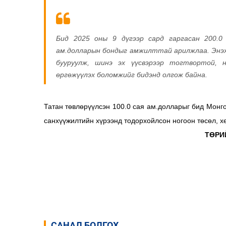
Бид 2025 оны 9 дүгээр сард гаргасан 200.0
ам.долларын бондыг амжилттай арилжлаа. Энэх
бууруулж, шинэ эх үүсвэрээр тогтвортой, 
өргөжүүлэх боломжийг бидэнд олгож байна.
Татан төвлөрүүлсэн 100.0 сая ам.долларыг бид Монг
санхүүжилтийн хүрээнд тодорхойлсон ногоон төсөл, х
ТӨРИ
САНАЛ БОЛГОХ