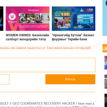
WOMEN OWNED: Бизнесийн
“Архангайд бүтээв” бизнес
салбарт жендерийн тэгш
форумыг Төрийн банк
-
оролцоог хангаж, бизнес
дэмжин ажиллалаа
нө
эрхлэгч эмэгтэйчүүдийг
хууны хэм хэмжээг хүндэтгэнэ үү. Хэм хэмжээ зөрчсөн сэтгэгдэлийг
2
дэмжинэ
Илгээх
SULT // GEO COORDINATES RECOVERY HACKER I have read a