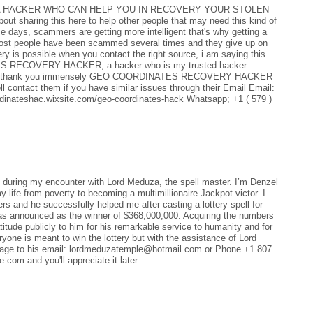
 HACKER WHO CAN HELP YOU IN RECOVERY YOUR STOLEN
bout sharing this here to help other people that may need this kind of
e days, scammers are getting more intelligent that's why getting a
t. Most people have been scammed several times and they give up on
ery is possible when you contact the right source, i am saying this
ES RECOVERY HACKER, a hacker who is my trusted hacker
ully. I thank you immensely GEO COORDINATES RECOVERY HACKER
l contact them if you have similar issues through their Email Email:
inateshac.wixsite.com/geo-coordinates-hack Whatsapp; +1 ( 579 )
uth during my encounter with Lord Meduza, the spell master. I’m Denzel
 life from poverty to becoming a multimillionaire Jackpot victor. I
s and he successfully helped me after casting a lottery spell for
 was announced as the winner of $368,000,000. Acquiring the numbers
tude publicly to him for his remarkable service to humanity and for
yone is meant to win the lottery but with the assistance of Lord
ssage to his email: lordmeduzatemple@hotmail.com or Phone +1 807
com and you'll appreciate it later.