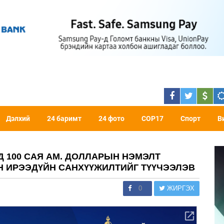
Дэлхий
24 баримт
24 фото
COP17
Спорт
В
Д 100 САЯ АМ. ДОЛЛАРЫН НЭМЭЛТ
Н ИРЭЭДҮЙН САНХҮҮЖИЛТИЙГ ТҮҮЧЭЭЛЭВ
0
ЖИРГЭХ