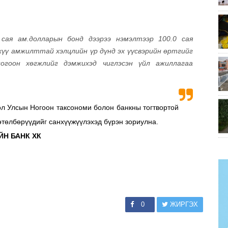
 сая ам.долларын бонд дээрээ нэмэлтээр 100.0 сая
үү амжилттай хэлцлийн үр дүнд эх үүсвэрийн өртгийг
ногоон хөгжлийг дэмжихэд чиглэсэн үйл ажиллагаа
ол Улсын Ногоон таксономи болон банкны тогтвортой
өтөлбөрүүдийг санхүүжүүлэхэд бүрэн зориулна.
ЙН БАНК ХК
0
ЖИРГЭХ