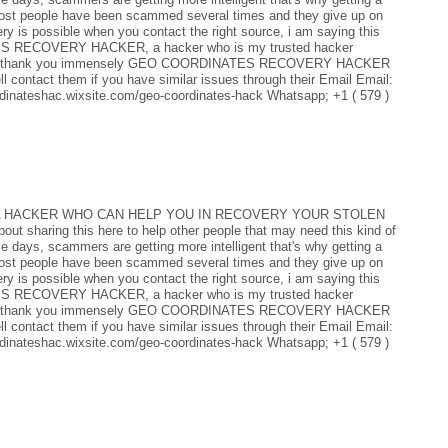
t. Most people have been scammed several times and they give up on
ery is possible when you contact the right source, i am saying this
ES RECOVERY HACKER, a hacker who is my trusted hacker
ully. I thank you immensely GEO COORDINATES RECOVERY HACKER
l contact them if you have similar issues through their Email Email:
inateshac.wixsite.com/geo-coordinates-hack Whatsapp; +1 ( 579 )
 HACKER WHO CAN HELP YOU IN RECOVERY YOUR STOLEN
bout sharing this here to help other people that may need this kind of
e days, scammers are getting more intelligent that's why getting a
t. Most people have been scammed several times and they give up on
ery is possible when you contact the right source, i am saying this
ES RECOVERY HACKER, a hacker who is my trusted hacker
ully. I thank you immensely GEO COORDINATES RECOVERY HACKER
l contact them if you have similar issues through their Email Email:
inateshac.wixsite.com/geo-coordinates-hack Whatsapp; +1 ( 579 )