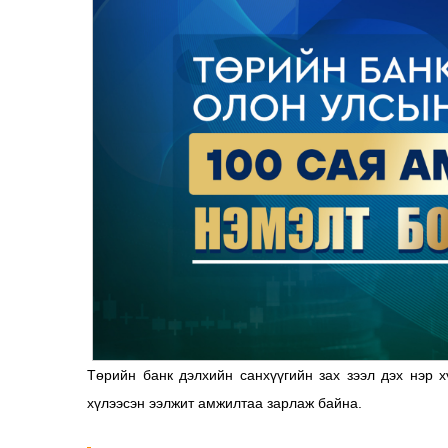
Төрийн банк дэлхийн санхүүгийн зах зээл дэх нэр х
хүлээсэн ээлжит амжилтаа зарлаж байна.