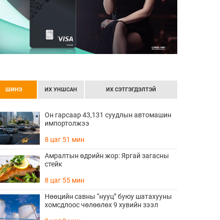
ШИНЭ
ИХ УНШСАН
ИХ СЭТГЭГДЭЛТЭЙ
Он гарсаар 43,131 суудлын автомашин
импортолжээ
8 цаг 51 мин
Амралтын өдрийн жор: Яргай загасны
стейк
8 цаг 55 мин
Нөөцийн савны “нууц” буюу шатахууны
хомсдлоос чөлөөлөх 9 хувийн зээл