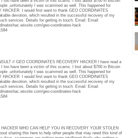
I too have been a victim of this scams. I lost about $700 in Bitcoin
ople ,unfortunately I was scammed as well. This happened for
HACKER. I would first want to thank GEO COORDINATES
ble devotion, which resulted in the successful recovery of my
h services. Details for getting in touch: Email: Email:
dinateshac.wixsite.com/geo-coordinates-hack
1584
SULT // GEO COORDINATES RECOVERY HACKER I have read a
I too have been a victim of this scams. I lost about $700 in Bitcoin
ople ,unfortunately I was scammed as well. This happened for
HACKER. I would first want to thank GEO COORDINATES
ble devotion, which resulted in the successful recovery of my
h services. Details for getting in touch: Email: Email:
dinateshac.wixsite.com/geo-coordinates-hack
1584
 HACKER WHO CAN HELP YOU IN RECOVERY YOUR STOLEN
bout sharing this here to help other people that may need this kind of
e days, scammers are getting more intelligent that's why getting a