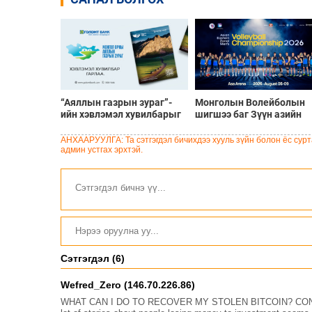
“Аяллын газрын зураг”-
Монголын Волейболын
ийн хэвлэмэл хувилбарыг
шигшээ баг Зүүн азийн
Голомт банкны салбараас
шилдгүүдтэй 8-р сарын 5
үнэ төлбөргүй авах
9-нд эх орондоо өрсөлдө
АНХААРУУЛГА: Та сэтгэгдэл бичихдээ хууль зүйн болон ёс сурта
боломжтой
админ устгах эрхтэй.
Сэтгэгдэл (6)
Wefred_Zero (146.70.226.86)
WHAT CAN I DO TO RECOVER MY STOLEN BITCOIN? CON