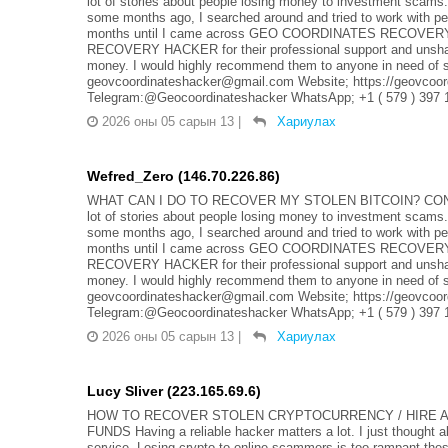
lot of stories about people losing money to investment scams. 
some months ago, I searched around and tried to work with pe
months until I came across GEO COORDINATES RECOVERY 
RECOVERY HACKER for their professional support and unshaka
money. I would highly recommend them to anyone in need of suc
geovcoordinateshacker@gmail.com Website; https://geovcoor
Telegram:@Geocoordinateshacker WhatsApp; +1 ( 579 ) 397 
2026 оны 05 сарын 13
|
Хариулах
Wefred_Zero (146.70.226.86)
WHAT CAN I DO TO RECOVER MY STOLEN BITCOIN? CON
lot of stories about people losing money to investment scams. 
some months ago, I searched around and tried to work with pe
months until I came across GEO COORDINATES RECOVERY 
RECOVERY HACKER for their professional support and unshaka
money. I would highly recommend them to anyone in need of suc
geovcoordinateshacker@gmail.com Website; https://geovcoor
Telegram:@Geocoordinateshacker WhatsApp; +1 ( 579 ) 397 
2026 оны 05 сарын 13
|
Хариулах
Lucy Sliver (223.165.69.6)
HOW TO RECOVER STOLEN CRYPTOCURRENCY / HIRE A
FUNDS Having a reliable hacker matters a lot. I just thought a
service. Losing crypto to online scammers is too rampant thes