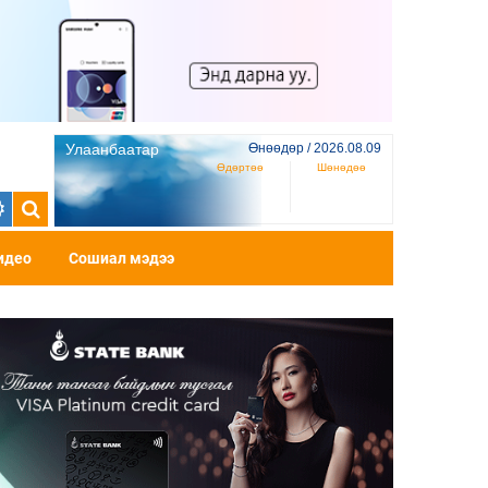
Улаанбаатар
Өнөөдөр / 2026.08.09
Өдөртөө
Шөнөдөө
идео
Сошиал мэдээ