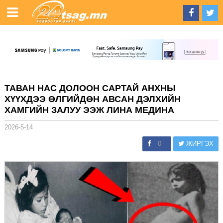
ТАВАН НАС ДОЛООН САРТАЙ АНХНЫ
ХҮҮХДЭЭ ӨЛГИЙДӨН АВСАН ДЭЛХИЙН
ХАМГИЙН ЗАЛУУ ЭЭЖ ЛИНА МЕДИНА
2026-5-14
0
ЖИРГЭХ