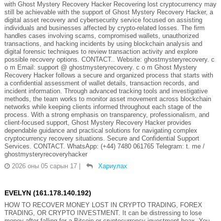
with Ghost Mystery Recovery Hacker Recovering lost cryptocurrency may
still be achievable with the support of Ghost Mystery Recovery Hacker, a
digital asset recovery and cybersecurity service focused on assisting
individuals and businesses affected by crypto-related losses. The firm
handles cases involving scams, compromised wallets, unauthorized
transactions, and hacking incidents by using blockchain analysis and
digital forensic techniques to review transaction activity and explore
possible recovery options. CONTACT.. Website: ghostmysteryrecovery. c
o m Email: support @ ghostmysteryrecovery. c o m Ghost Mystery
Recovery Hacker follows a secure and organized process that starts with
a confidential assessment of wallet details, transaction records, and
incident information. Through advanced tracking tools and investigative
methods, the team works to monitor asset movement across blockchain
networks while keeping clients informed throughout each stage of the
process. With a strong emphasis on transparency, professionalism, and
client-focused support, Ghost Mystery Recovery Hacker provides
dependable guidance and practical solutions for navigating complex
cryptocurrency recovery situations. Secure and Confidential Support
Services. CONTACT. WhatsApp: (+44) 7480 061765 Telegram: t. me /
ghostmysteryrecoveryhacker
2026 оны 05 сарын 17
|
Хариулах
EVELYN (161.178.140.192)
HOW TO RECOVER MONEY LOST IN CRYPTO TRADING, FOREX
TRADING, OR CRYPTO INVESTMENT. It can be distressing to lose
money after falling for a Bitcoin or cryptocurrency investment hoax. You