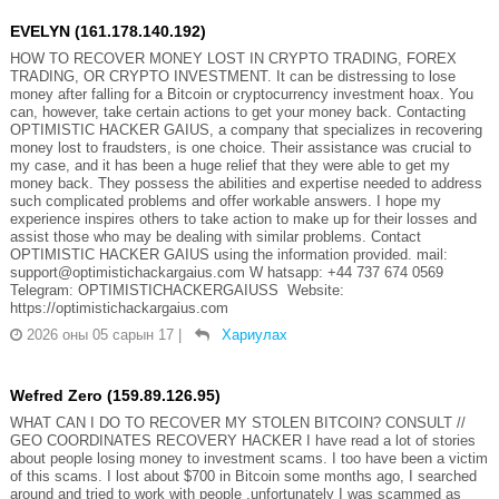
EVELYN (161.178.140.192)
HOW TO RECOVER MONEY LOST IN CRYPTO TRADING, FOREX
TRADING, OR CRYPTO INVESTMENT. It can be distressing to lose
money after falling for a Bitcoin or cryptocurrency investment hoax. You
can, however, take certain actions to get your money back. Contacting
OPTIMISTIC HACKER GAIUS, a company that specializes in recovering
money lost to fraudsters, is one choice. Their assistance was crucial to
my case, and it has been a huge relief that they were able to get my
money back. They possess the abilities and expertise needed to address
such complicated problems and offer workable answers. I hope my
experience inspires others to take action to make up for their losses and
assist those who may be dealing with similar problems. Contact
OPTIMISTIC HACKER GAIUS using the information provided. mail:
support@optimistichackargaius.com W hatsapp: +44 737 674 0569
Telegram: OPTIMISTICHACKERGAIUSS Website:
https://optimistichackargaius.com
2026 оны 05 сарын 17
|
Хариулах
Wefred Zero (159.89.126.95)
WHAT CAN I DO TO RECOVER MY STOLEN BITCOIN? CONSULT //
GEO COORDINATES RECOVERY HACKER I have read a lot of stories
about people losing money to investment scams. I too have been a victim
of this scams. I lost about $700 in Bitcoin some months ago, I searched
around and tried to work with people ,unfortunately I was scammed as