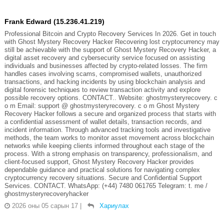
Frank Edward (15.236.41.219)
Professional Bitcoin and Crypto Recovery Services In 2026. Get in touch
with Ghost Mystery Recovery Hacker Recovering lost cryptocurrency may
still be achievable with the support of Ghost Mystery Recovery Hacker, a
digital asset recovery and cybersecurity service focused on assisting
individuals and businesses affected by crypto-related losses. The firm
handles cases involving scams, compromised wallets, unauthorized
transactions, and hacking incidents by using blockchain analysis and
digital forensic techniques to review transaction activity and explore
possible recovery options. CONTACT.. Website: ghostmysteryrecovery. c
o m Email: support @ ghostmysteryrecovery. c o m Ghost Mystery
Recovery Hacker follows a secure and organized process that starts with
a confidential assessment of wallet details, transaction records, and
incident information. Through advanced tracking tools and investigative
methods, the team works to monitor asset movement across blockchain
networks while keeping clients informed throughout each stage of the
process. With a strong emphasis on transparency, professionalism, and
client-focused support, Ghost Mystery Recovery Hacker provides
dependable guidance and practical solutions for navigating complex
cryptocurrency recovery situations. Secure and Confidential Support
Services. CONTACT. WhatsApp: (+44) 7480 061765 Telegram: t. me /
ghostmysteryrecoveryhacker
2026 оны 05 сарын 17
|
Хариулах