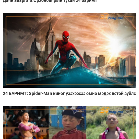
Даян аварга Б.Орхонбаярын тухай 24 баримт
24 БАРИМТ: Spider-Man киног үзэхээсээ өмнө мэдэх ёстой зүйлс