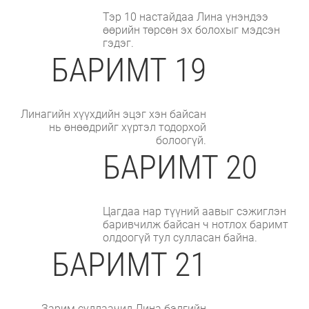
Тэр 10 настайдаа Лина үнэндээ
өөрийн төрсөн эх болохыг мэдсэн
гэдэг.
БАРИМТ 19
Линагийн хүүхдийн эцэг хэн байсан
нь өнөөдрийг хүртэл тодорхой
болоогүй.
БАРИМТ 20
Цагдаа нар түүний аавыг сэжиглэн
баривчилж байсан ч нотлох баримт
олдоогүй тул сулласан байна.
БАРИМТ 21
Зарим судлаачид Лина бэлгийн