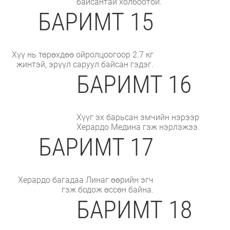
байсантай холбоотой.
БАРИМТ 15
Хүү нь төрөхдөө ойролцоогоор 2.7 кг
жинтэй, эрүүл саруул байсан гэдэг.
БАРИМТ 16
Хүүг эх барьсан эмчийн нэрээр
Херардо Медина гэж нэрлэжээ.
БАРИМТ 17
Херардо багадаа Линаг өөрийн эгч
гэж бодож өссөн байна.
БАРИМТ 18