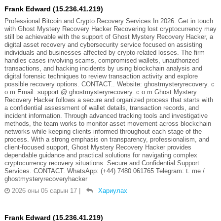
Frank Edward (15.236.41.219)
Professional Bitcoin and Crypto Recovery Services In 2026. Get in touch
with Ghost Mystery Recovery Hacker Recovering lost cryptocurrency may
still be achievable with the support of Ghost Mystery Recovery Hacker, a
digital asset recovery and cybersecurity service focused on assisting
individuals and businesses affected by crypto-related losses. The firm
handles cases involving scams, compromised wallets, unauthorized
transactions, and hacking incidents by using blockchain analysis and
digital forensic techniques to review transaction activity and explore
possible recovery options. CONTACT.. Website: ghostmysteryrecovery. c
o m Email: support @ ghostmysteryrecovery. c o m Ghost Mystery
Recovery Hacker follows a secure and organized process that starts with
a confidential assessment of wallet details, transaction records, and
incident information. Through advanced tracking tools and investigative
methods, the team works to monitor asset movement across blockchain
networks while keeping clients informed throughout each stage of the
process. With a strong emphasis on transparency, professionalism, and
client-focused support, Ghost Mystery Recovery Hacker provides
dependable guidance and practical solutions for navigating complex
cryptocurrency recovery situations. Secure and Confidential Support
Services. CONTACT. WhatsApp: (+44) 7480 061765 Telegram: t. me /
ghostmysteryrecoveryhacker
2026 оны 05 сарын 17
|
Хариулах
Frank Edward (15.236.41.219)