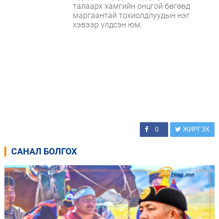
талаарх хамгийн онцгой бөгөөд
маргаантай тохиолдлуудын нэг
хэвээр үлдсэн юм.
0
ЖИРГЭХ
САНАЛ БОЛГОХ