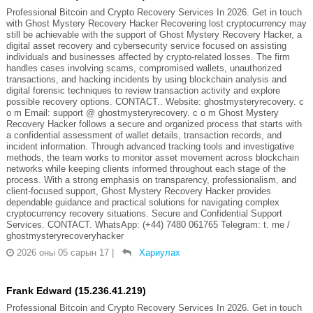
Professional Bitcoin and Crypto Recovery Services In 2026. Get in touch
with Ghost Mystery Recovery Hacker Recovering lost cryptocurrency may
still be achievable with the support of Ghost Mystery Recovery Hacker, a
digital asset recovery and cybersecurity service focused on assisting
individuals and businesses affected by crypto-related losses. The firm
handles cases involving scams, compromised wallets, unauthorized
transactions, and hacking incidents by using blockchain analysis and
digital forensic techniques to review transaction activity and explore
possible recovery options. CONTACT.. Website: ghostmysteryrecovery. c
o m Email: support @ ghostmysteryrecovery. c o m Ghost Mystery
Recovery Hacker follows a secure and organized process that starts with
a confidential assessment of wallet details, transaction records, and
incident information. Through advanced tracking tools and investigative
methods, the team works to monitor asset movement across blockchain
networks while keeping clients informed throughout each stage of the
process. With a strong emphasis on transparency, professionalism, and
client-focused support, Ghost Mystery Recovery Hacker provides
dependable guidance and practical solutions for navigating complex
cryptocurrency recovery situations. Secure and Confidential Support
Services. CONTACT. WhatsApp: (+44) 7480 061765 Telegram: t. me /
ghostmysteryrecoveryhacker
2026 оны 05 сарын 17
|
Хариулах
Frank Edward (15.236.41.219)
Professional Bitcoin and Crypto Recovery Services In 2026. Get in touch