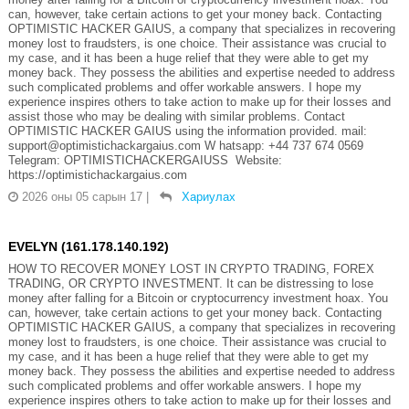
can, however, take certain actions to get your money back. Contacting
OPTIMISTIC HACKER GAIUS, a company that specializes in recovering
money lost to fraudsters, is one choice. Their assistance was crucial to
my case, and it has been a huge relief that they were able to get my
money back. They possess the abilities and expertise needed to address
such complicated problems and offer workable answers. I hope my
experience inspires others to take action to make up for their losses and
assist those who may be dealing with similar problems. Contact
OPTIMISTIC HACKER GAIUS using the information provided. mail:
support@optimistichackargaius.com W hatsapp: +44 737 674 0569
Telegram: OPTIMISTICHACKERGAIUSS Website:
https://optimistichackargaius.com
2026 оны 05 сарын 17
|
Хариулах
EVELYN (161.178.140.192)
HOW TO RECOVER MONEY LOST IN CRYPTO TRADING, FOREX
TRADING, OR CRYPTO INVESTMENT. It can be distressing to lose
money after falling for a Bitcoin or cryptocurrency investment hoax. You
can, however, take certain actions to get your money back. Contacting
OPTIMISTIC HACKER GAIUS, a company that specializes in recovering
money lost to fraudsters, is one choice. Their assistance was crucial to
my case, and it has been a huge relief that they were able to get my
money back. They possess the abilities and expertise needed to address
such complicated problems and offer workable answers. I hope my
experience inspires others to take action to make up for their losses and