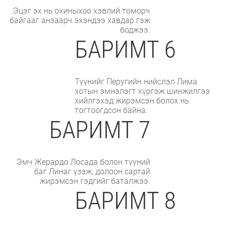
Эцэг эх нь охиныхоо хэвлий томорч
байгааг анзаарч эхэндээ хавдар гэж
боджээ.
БАРИМТ 6
Түүнийг Перугийн нийслэл Лима
хотын эмнэлэгт хүргэж шинжилгээ
хийлгэхэд жирэмсэн болох нь
тогтоогдсон байна.
БАРИМТ 7
Эмч Жерардо Лосада болон түүний
баг Линаг үзэж, долоон сартай
жирэмсэн гэдгийг баталжээ.
БАРИМТ 8