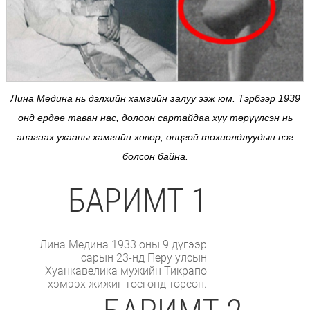
Лина Медина нь дэлхийн хамгийн залуу ээж юм. Тэрбээр 1939
онд ердөө таван нас, долоон сартайдаа хүү төрүүлсэн нь
анагаах ухааны хамгийн ховор, онцгой тохиолдлуудын нэг
болсон байна.
БАРИМТ 1
Лина Медина 1933 оны 9 дүгээр
сарын 23-нд Перу улсын
Хуанкавелика мужийн Тикрапо
хэмээх жижиг тосгонд төрсөн.