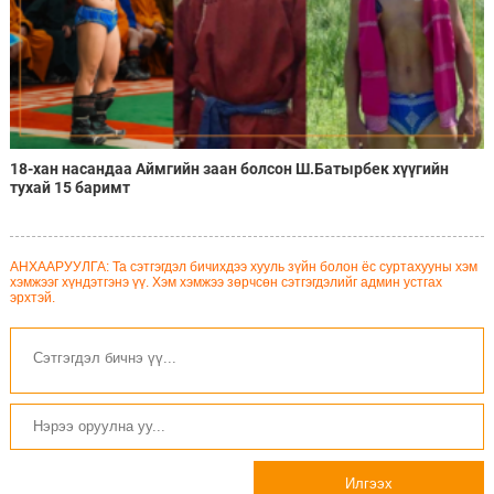
18-хан насандаа Аймгийн заан болсон Ш.Батырбек хүүгийн
тухай 15 баримт
АНХААРУУЛГА: Та сэтгэгдэл бичихдээ хууль зүйн болон ёс суртахууны хэм
хэмжээг хүндэтгэнэ үү. Хэм хэмжээ зөрчсөн сэтгэгдэлийг админ устгах
эрхтэй.
Илгээх