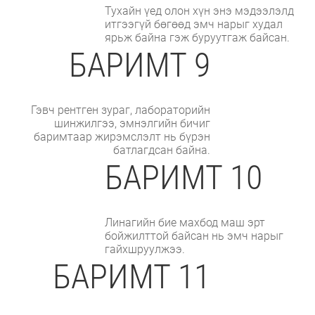
Тухайн үед олон хүн энэ мэдээлэлд
итгээгүй бөгөөд эмч нарыг худал
ярьж байна гэж буруутгаж байсан.
БАРИМТ 9
Гэвч рентген зураг, лабораторийн
шинжилгээ, эмнэлгийн бичиг
баримтаар жирэмслэлт нь бүрэн
батлагдсан байна.
БАРИМТ 10
Линагийн бие махбод маш эрт
бойжилттой байсан нь эмч нарыг
гайхшруулжээ.
БАРИМТ 11