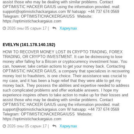
assist those who may be dealing with similar problems. Contact
OPTIMISTIC HACKER GAIUS using the information provided. mail:
support@optimistichackargaius.com W hatsapp: +44 737 674 0569
Telegram: OPTIMISTICHACKERGAIUSS Website:
https://optimistichackargaius.com
2026 оны 05 сарын 17
|
Хариулах
EVELYN (161.178.140.192)
HOW TO RECOVER MONEY LOST IN CRYPTO TRADING, FOREX
TRADING, OR CRYPTO INVESTMENT. It can be distressing to lose
money after falling for a Bitcoin or cryptocurrency investment hoax. You
can, however, take certain actions to get your money back. Contacting
OPTIMISTIC HACKER GAIUS, a company that specializes in recovering
money lost to fraudsters, is one choice. Their assistance was crucial to
my case, and it has been a huge relief that they were able to get my
money back. They possess the abilities and expertise needed to address
such complicated problems and offer workable answers. I hope my
experience inspires others to take action to make up for their losses and
assist those who may be dealing with similar problems. Contact
OPTIMISTIC HACKER GAIUS using the information provided. mail:
support@optimistichackargaius.com W hatsapp: +44 737 674 0569
Telegram: OPTIMISTICHACKERGAIUSS Website:
https://optimistichackargaius.com
2026 оны 05 сарын 17
|
Хариулах