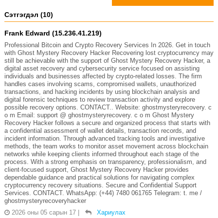
Сэтгэгдэл (10)
Frank Edward (15.236.41.219)
Professional Bitcoin and Crypto Recovery Services In 2026. Get in touch
with Ghost Mystery Recovery Hacker Recovering lost cryptocurrency may
still be achievable with the support of Ghost Mystery Recovery Hacker, a
digital asset recovery and cybersecurity service focused on assisting
individuals and businesses affected by crypto-related losses. The firm
handles cases involving scams, compromised wallets, unauthorized
transactions, and hacking incidents by using blockchain analysis and
digital forensic techniques to review transaction activity and explore
possible recovery options. CONTACT.. Website: ghostmysteryrecovery. c
o m Email: support @ ghostmysteryrecovery. c o m Ghost Mystery
Recovery Hacker follows a secure and organized process that starts with
a confidential assessment of wallet details, transaction records, and
incident information. Through advanced tracking tools and investigative
methods, the team works to monitor asset movement across blockchain
networks while keeping clients informed throughout each stage of the
process. With a strong emphasis on transparency, professionalism, and
client-focused support, Ghost Mystery Recovery Hacker provides
dependable guidance and practical solutions for navigating complex
cryptocurrency recovery situations. Secure and Confidential Support
Services. CONTACT. WhatsApp: (+44) 7480 061765 Telegram: t. me /
ghostmysteryrecoveryhacker
2026 оны 05 сарын 17
|
Хариулах