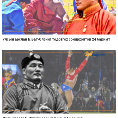
Улсын арслан Б.Бат-Өлзийг тодотгох сонирхолтой 24 баримт