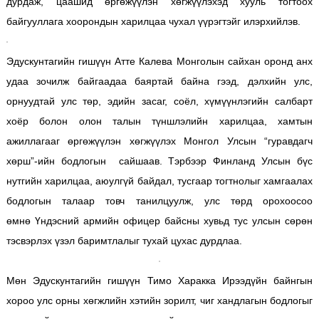
дурдаж, цаашид өргөжүүлэн хөгжүүлэхэд хууль тогтоох
байгууллага хоорондын харилцаа чухал үүрэгтэйг илэрхийлэв.
Эдускунтагийн гишүүн Атте Калева Монголын сайхан оронд анх
удаа зочилж байгаадаа баяртай байна гээд, дэлхийн улс,
орнуудтай улс төр, эдийн засаг, соёл, хүмүүнлэгийн салбарт
хоёр болон олон талын түншлэлийн харилцаа, хамтын
ажиллагааг өргөжүүлэн хөгжүүлэх Монгол Улсын “гуравдагч
хөрш”-ийн бодлогын сайшаав. Тэрбээр Финланд Улсын бүс
нутгийн харилцаа, аюулгүй байдал, тусгаар тогтнолыг хамгаалах
бодлогын талаар товч танилцуулж, улс төрд орохоосоо
өмнө Үндэсний армийн офицер байсны хувьд тус улсын сөрөн
тэсвэрлэх үзэл баримтлалыг тухай цухас дурдлаа.
Мөн Эдускунтагийн гишүүн Тимо Харакка Ирээдүйн байнгын
хороо улс орны хөгжлийн хэтийн зорилт, чиг хандлагын бодлогыг