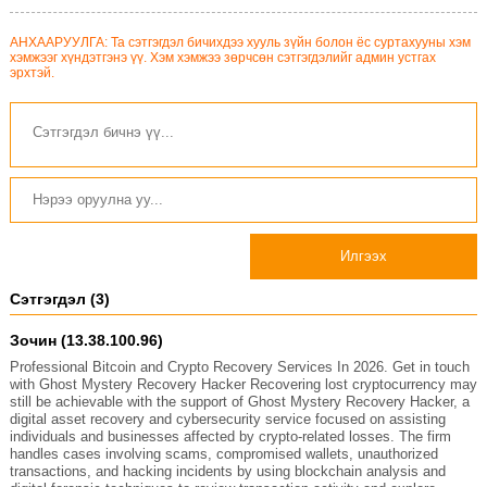
АНХААРУУЛГА: Та сэтгэгдэл бичихдээ хууль зүйн болон ёс суртахууны хэм
хэмжээг хүндэтгэнэ үү. Хэм хэмжээ зөрчсөн сэтгэгдэлийг админ устгах
эрхтэй.
Илгээх
Сэтгэгдэл (3)
Зочин (13.38.100.96)
Professional Bitcoin and Crypto Recovery Services In 2026. Get in touch
with Ghost Mystery Recovery Hacker Recovering lost cryptocurrency may
still be achievable with the support of Ghost Mystery Recovery Hacker, a
digital asset recovery and cybersecurity service focused on assisting
individuals and businesses affected by crypto-related losses. The firm
handles cases involving scams, compromised wallets, unauthorized
transactions, and hacking incidents by using blockchain analysis and