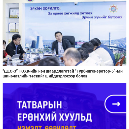
"ДЦС-3” ТӨХК-ийн нэн шаардлагатай “Турбингенератор-5”-ын
шинэчлэлийн төсвийг шийдвэрлэхээр болов