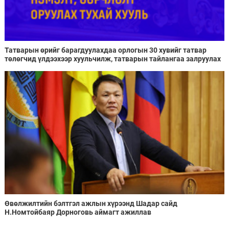
Татварын өрийг барагдуулахдаа орлогын 30 хувийг татвар
төлөгчид үлдээхээр хуульчилж, татварын тайлангаа залруулах
хугацааг хоёр жил болгон сунгажээ
Өвөлжилтийн бэлтгэл ажлын хүрээнд Шадар сайд
Н.Номтойбаяр Дорноговь аймагт ажиллав