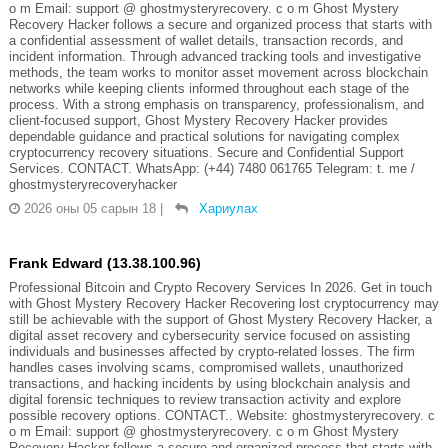
o m Email: support @ ghostmysteryrecovery. c o m Ghost Mystery
Recovery Hacker follows a secure and organized process that starts with
a confidential assessment of wallet details, transaction records, and
incident information. Through advanced tracking tools and investigative
methods, the team works to monitor asset movement across blockchain
networks while keeping clients informed throughout each stage of the
process. With a strong emphasis on transparency, professionalism, and
client-focused support, Ghost Mystery Recovery Hacker provides
dependable guidance and practical solutions for navigating complex
cryptocurrency recovery situations. Secure and Confidential Support
Services. CONTACT. WhatsApp: (+44) 7480 061765 Telegram: t. me /
ghostmysteryrecoveryhacker
2026 оны 05 сарын 18
|
Хариулах
Frank Edward (13.38.100.96)
Professional Bitcoin and Crypto Recovery Services In 2026. Get in touch
with Ghost Mystery Recovery Hacker Recovering lost cryptocurrency may
still be achievable with the support of Ghost Mystery Recovery Hacker, a
digital asset recovery and cybersecurity service focused on assisting
individuals and businesses affected by crypto-related losses. The firm
handles cases involving scams, compromised wallets, unauthorized
transactions, and hacking incidents by using blockchain analysis and
digital forensic techniques to review transaction activity and explore
possible recovery options. CONTACT.. Website: ghostmysteryrecovery. c
o m Email: support @ ghostmysteryrecovery. c o m Ghost Mystery
Recovery Hacker follows a secure and organized process that starts with