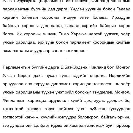
Улсын Эдускунта (парламент)-гийн гишүүн, Финланд-Монголын
парламентын бүлгийн дэд дарга, Үндсэн хуулийн болон Гадаад
хэргийн байнгын хорооны гишүүн Атте Калева, Ирээдүйн
байнгын хорооны дэд дарга, Гадаад хэргийн байнгын хороо
болон Их хорооны гишүүн Тимо Харакка нартай уулзаж, хоёр
улсын харилцаа, эрх зүйн болон парламент хоорондын хамтын
ажиллагааны асуудлаар санал солилцлоо.
Парламентын бүлгийн дарга Б.Бат-Эрдэнэ Финланд бол Монгол
Улсын Европ дахь чухал түнш гэдгийг онцолж, Нордикийн
орнуудаас анх түрүүнд дипломат харилцаа тогтоосон нь хоёр
улсын харилцааны түүхэн үнэт зүйл болохыг тэмдэглэв. Монгол,
Финландын харилцаа ардчилал, хүний эрх, хууль дээдлэх ёс,
тогтвортой хөгжил зэрэг нийтлэг үнэт зүйлсэд тулгуурлан
тогтвортой хөгжиж, сүүлийн жилүүдэд боловсрол, байгаль орчин,
тэр дундаа ойн салбарт идэвхтэй хамтран ажиллаж буйг тэрбээр