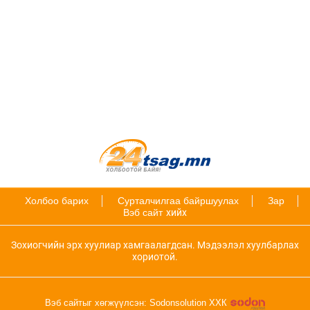
Холбоо барих
Сурталчилгаа байршуулах
Зар
Вэб сайт
хийх
Зохиогчийн эрх хуулиар хамгаалагдсан. Мэдээлэл хуулбарлах
хориотой.
Вэб сайтыг хөгжүүлсэн: Sodonsolution ХХК