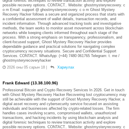
digital forensic techniques to review transaction activity and explore
possible recovery options. CONTACT.. Website: ghostmysteryrecovery. c
o m Email: support @ ghostmysteryrecovery. c o m Ghost Mystery
Recovery Hacker follows a secure and organized process that starts with
a confidential assessment of wallet details, transaction records, and
incident information. Through advanced tracking tools and investigative
methods, the team works to monitor asset movement across blockchain
networks while keeping clients informed throughout each stage of the
process. With a strong emphasis on transparency, professionalism, and
client-focused support, Ghost Mystery Recovery Hacker provides
dependable guidance and practical solutions for navigating complex
cryptocurrency recovery situations. Secure and Confidential Support
Services. CONTACT. WhatsApp: (+44) 7480 061765 Telegram: t. me /
ghostmysteryrecoveryhacker
2026 оны 05 сарын 18
|
Хариулах
Frank Edward (13.38.100.96)
Professional Bitcoin and Crypto Recovery Services In 2026. Get in touch
with Ghost Mystery Recovery Hacker Recovering lost cryptocurrency may
still be achievable with the support of Ghost Mystery Recovery Hacker, a
digital asset recovery and cybersecurity service focused on assisting
individuals and businesses affected by crypto-related losses. The firm
handles cases involving scams, compromised wallets, unauthorized
transactions, and hacking incidents by using blockchain analysis and
digital forensic techniques to review transaction activity and explore
possible recovery options. CONTACT.. Website: ghostmysteryrecovery. c