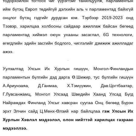
тодорхойлон тогтоох чиг үүрэгтэйг танилцуулж, парламентын
ийм бүтэц Европ төдийгүй дэлхийн аль ч парламентад байхгүй
онцлог бүтэц гэдгийг дурдсан юм. Тэрбээр 2019-2023 онд
Тээвэр, харилцаа холбооны сайдаар ажиллаж байсан бөгөөд
парламентад хиймэл оюун ухааны засаглал, 6G технологи,
өгөгдлийн эдийн засгийн бодлого, чиглэлийг дэмжиж ажилладаг
ажээ.
Уулзалтад Улсын Их Хурлын гишүүн, Монгол-Финландын
парламентын бүлгийн дэд дарга Ө.Шижир, тус бүлгийн гишүүн
А.Ариунзаяа, Д.Ганмаа, Х.Тэмүүжин, Дав.Цогтбаатар,
Г.Лувсанжамц, Монгол Улсаад Шведийн Хаанд Улсад Бүгд
Найрамдах Финланд Улсыг хавсран суугаа Онц бөгөөд Бүрэн
эрхт Элчин сайд Ц.Мөнх-Өлзий нар байлцлаа
гэж Улсын Их
Хурлын Хэвлэл мэдээлэл, олон нийттэй харилцах газраас
мэдээллээ.