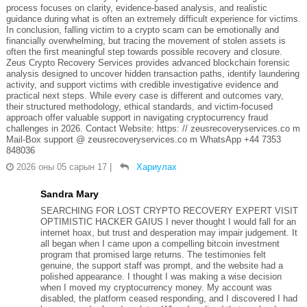
process focuses on clarity, evidence-based analysis, and realistic
guidance during what is often an extremely difficult experience for victims.
In conclusion, falling victim to a crypto scam can be emotionally and
financially overwhelming, but tracing the movement of stolen assets is
often the first meaningful step towards possible recovery and closure.
Zeus Crypto Recovery Services provides advanced blockchain forensic
analysis designed to uncover hidden transaction paths, identify laundering
activity, and support victims with credible investigative evidence and
practical next steps. While every case is different and outcomes vary,
their structured methodology, ethical standards, and victim-focused
approach offer valuable support in navigating cryptocurrency fraud
challenges in 2026. Contact Website: https: // zeusrecoveryservices.co m
Mail-Box support @ zeusrecoveryservices.co m WhatsApp +44 7353
848036
2026 оны 05 сарын 17
|
Хариулах
Sandra Mary
SEARCHING FOR LOST CRYPTO RECOVERY EXPERT VISIT
OPTIMISTIC HACKER GAIUS I never thought I would fall for an
internet hoax, but trust and desperation may impair judgement. It
all began when I came upon a compelling bitcoin investment
program that promised large returns. The testimonies felt
genuine, the support staff was prompt, and the website had a
polished appearance. I thought I was making a wise decision
when I moved my cryptocurrency money. My account was
disabled, the platform ceased responding, and I discovered I had