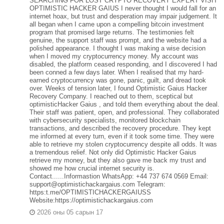
SEARCHING FOR LOST CRYPTO RECOVERY EXPERT VISIT
OPTIMISTIC HACKER GAIUS I never thought I would fall for an
internet hoax, but trust and desperation may impair judgement. It
all began when I came upon a compelling bitcoin investment
program that promised large returns. The testimonies felt
genuine, the support staff was prompt, and the website had a
polished appearance. I thought I was making a wise decision
when I moved my cryptocurrency money. My account was
disabled, the platform ceased responding, and I discovered I had
been conned a few days later. When I realised that my hard-
earned cryptocurrency was gone, panic, guilt, and dread took
over. Weeks of tension later, I found Optimistic Gaius Hacker
Recovery Company. I reached out to them, sceptical but
optimisticHacker Gaius , and told them everything about the deal.
Their staff was patient, open, and professional. They collaborated
with cybersecurity specialists, monitored blockchain
transactions, and described the recovery procedure. They kept
me informed at every turn, even if it took some time. They were
able to retrieve my stolen cryptocurrency despite all odds. It was
a tremendous relief. Not only did Optimistic Hacker Gaius
retrieve my money, but they also gave me back my trust and
showed me how crucial internet security is.
Contact......Informastion WhatsApp: +44 737 674 0569 Email:
support@optimistichackargaius.com Telegram:
https:t.me/OPTIMISTICHACKERGAIUSS
Website:https://optimistichackargaius.com
2026 оны 05 сарын 17