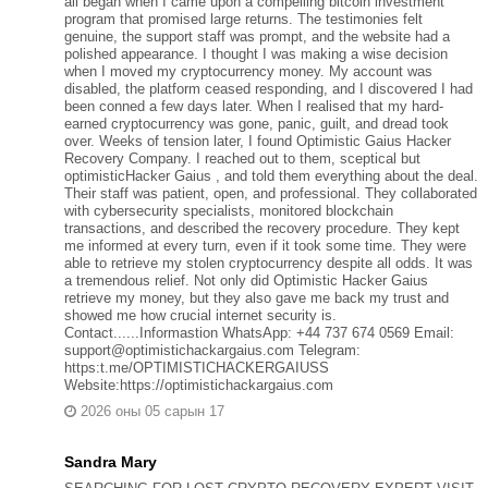
all began when I came upon a compelling bitcoin investment
program that promised large returns. The testimonies felt
genuine, the support staff was prompt, and the website had a
polished appearance. I thought I was making a wise decision
when I moved my cryptocurrency money. My account was
disabled, the platform ceased responding, and I discovered I had
been conned a few days later. When I realised that my hard-
earned cryptocurrency was gone, panic, guilt, and dread took
over. Weeks of tension later, I found Optimistic Gaius Hacker
Recovery Company. I reached out to them, sceptical but
optimisticHacker Gaius , and told them everything about the deal.
Their staff was patient, open, and professional. They collaborated
with cybersecurity specialists, monitored blockchain
transactions, and described the recovery procedure. They kept
me informed at every turn, even if it took some time. They were
able to retrieve my stolen cryptocurrency despite all odds. It was
a tremendous relief. Not only did Optimistic Hacker Gaius
retrieve my money, but they also gave me back my trust and
showed me how crucial internet security is.
Contact......Informastion WhatsApp: +44 737 674 0569 Email:
support@optimistichackargaius.com Telegram:
https:t.me/OPTIMISTICHACKERGAIUSS
Website:https://optimistichackargaius.com
2026 оны 05 сарын 17
Sandra Mary