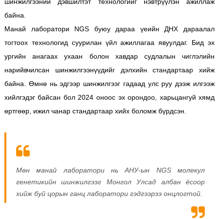
шинжилгээний дэвшилтэт технологийг нэвтрүүлэн ажиллаж
байна.
Манай лаборатори NGS буюу дараа үеийн ДНХ дараалал
тогтоох технологид суурилан үйл ажиллагаа явуулдаг. Бид эх
ургийн анагаах ухаан болон хавдар судлалын чиглэлийн
нарийвчилсан шинжилгээнүүдийг дэлхийн стандартаар хийж
байна. Өмнө нь эдгээр шинжилгээг гадаад улс руу дээж илгээж
хийлгэдэг байсан бол 2024 оноос эх орондоо, харьцангуй хямд
өртгөөр, ижил чанар стандартаар хийх боломж бүрдсэн.
Мөн манай лаборатори нь АНУ-ын NGS молекул
генетикийн шинжилгээг Монгол Улсад албан ёсоор
хийж буй цорын ганц лаборатори гэдгээрээ онцлогтой.