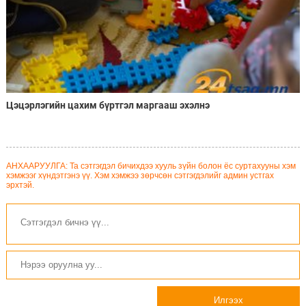
Цэцэрлэгийн цахим бүртгэл маргааш эхэлнэ
АНХААРУУЛГА: Та сэтгэгдэл бичихдээ хууль зүйн болон ёс суртахууны хэм
хэмжээг хүндэтгэнэ үү. Хэм хэмжээ зөрчсөн сэтгэгдэлийг админ устгах
эрхтэй.
Илгээх