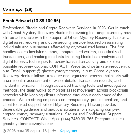
Сэтгэгдэл (28)
Frank Edward (13.38.100.96)
Professional Bitcoin and Crypto Recovery Services In 2026. Get in touch
with Ghost Mystery Recovery Hacker Recovering lost cryptocurrency may
still be achievable with the support of Ghost Mystery Recovery Hacker, a
digital asset recovery and cybersecurity service focused on assisting
individuals and businesses affected by crypto-related losses. The firm
handles cases involving scams, compromised wallets, unauthorized
transactions, and hacking incidents by using blockchain analysis and
digital forensic techniques to review transaction activity and explore
possible recovery options. CONTACT.. Website: ghostmysteryrecovery. c
o m Email: support @ ghostmysteryrecovery. c o m Ghost Mystery
Recovery Hacker follows a secure and organized process that starts with
a confidential assessment of wallet details, transaction records, and
incident information. Through advanced tracking tools and investigative
methods, the team works to monitor asset movement across blockchain
networks while keeping clients informed throughout each stage of the
process. With a strong emphasis on transparency, professionalism, and
client-focused support, Ghost Mystery Recovery Hacker provides
dependable guidance and practical solutions for navigating complex
cryptocurrency recovery situations. Secure and Confidential Support
Services. CONTACT. WhatsApp: (+44) 7480 061765 Telegram: t. me /
ghostmysteryrecoveryhacker
2026 оны 05 сарын 18
|
Хариулах