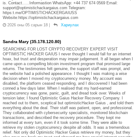
is. Contact......Informastion WhatsApp: +44 737 674 0569 Email:
support@optimistichackargaius.com Telegram:
https:t.me/OPTIMISTICHACKERGAIUSS
Website:https://optimistichackargaius.com
2026 оны 05 сарын 18
|
Хариулах
Sandra Mary (35.178.120.80)
SEARCHING FOR LOST CRYPTO RECOVERY EXPERT VISIT
OPTIMISTIC HACKER GAIUS I never thought I would fall for an internet
hoax, but trust and desperation may impair judgement. It all began when I
came upon a compelling bitcoin investment program that promised large
returns. The testimonies felt genuine, the support staff was prompt, and
the website had a polished appearance. I thought I was making a wise
decision when I moved my cryptocurrency money. My account was
disabled, the platform ceased responding, and I discovered I had been
conned a few days later. When I realised that my hard-earned
cryptocurrency was gone, panic, guilt, and dread took over. Weeks of
tension later, I found Optimistic Gaius Hacker Recovery Company. I
reached out to them, sceptical but optimisticHacker Gaius , and told them
everything about the deal. Their staff was patient, open, and professional.
They collaborated with cybersecurity specialists, monitored blockchain
transactions, and described the recovery procedure. They kept me
informed at every turn, even if it took some time. They were able to
retrieve my stolen cryptocurrency despite all odds. It was a tremendous
relief. Not only did Optimistic Hacker Gaius retrieve my money, but they