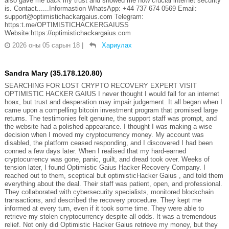
also gave me back my trust and showed me how crucial internet security
is. Contact......Informastion WhatsApp: +44 737 674 0569 Email:
support@optimistichackargaius.com Telegram:
https:t.me/OPTIMISTICHACKERGAIUSS
Website:https://optimistichackargaius.com
2026 оны 05 сарын 18
|
Хариулах
Sandra Mary (35.178.120.80)
SEARCHING FOR LOST CRYPTO RECOVERY EXPERT VISIT
OPTIMISTIC HACKER GAIUS I never thought I would fall for an internet
hoax, but trust and desperation may impair judgement. It all began when I
came upon a compelling bitcoin investment program that promised large
returns. The testimonies felt genuine, the support staff was prompt, and
the website had a polished appearance. I thought I was making a wise
decision when I moved my cryptocurrency money. My account was
disabled, the platform ceased responding, and I discovered I had been
conned a few days later. When I realised that my hard-earned
cryptocurrency was gone, panic, guilt, and dread took over. Weeks of
tension later, I found Optimistic Gaius Hacker Recovery Company. I
reached out to them, sceptical but optimisticHacker Gaius , and told them
everything about the deal. Their staff was patient, open, and professional.
They collaborated with cybersecurity specialists, monitored blockchain
transactions, and described the recovery procedure. They kept me
informed at every turn, even if it took some time. They were able to
retrieve my stolen cryptocurrency despite all odds. It was a tremendous
relief. Not only did Optimistic Hacker Gaius retrieve my money, but they