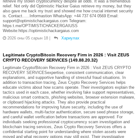
retrieve my stolen cryptocurrency despite all odds. It was a tremendous
relief. Not only did Optimistic Hacker Gaius retrieve my money, but they
also gave me back my trust and showed me how crucial internet security
is. Contact......Informastion WhatsApp: +44 737 674 0569 Email:
support@optimistichackargaius.com Telegram:
https:t.me/OPTIMISTICHACKERGAIUSS
Website:https://optimistichackargaius.com
2026 оны 05 сарын 18
|
Хариулах
Legitimate CryptoBitcoin Recovery Firm in 2026 : Visit ZEUS
CRYPTO RECOVERY SERVICES (149.88.20.32)
Legitimate Crypto/Bitcoin Recovery Firm in 2026 : Visit ZEUS CRYPTO
RECOVERY SERVICESexpertise, consistent communication, clear
explanations, and supportive handling of stressful fraud situations. In
addition to transaction tracing, Zeus Crypto Recovery Services helps
educate victims about how scams operate. Their investigators explain the
tactics used in each case, whether involving fake support representatives,
malicious smart contracts, phishing websites, browser extension malware,
or clipboard hijacking attacks. They also provide practical
recommendations for improving future security, including the use of
hardware wallets, multi-factor authentication, secure seed phrase storage,
and careful wallet verification before transactions are approved. For
individuals seeking professional cryptocurrency scam investigation and
blockchain tracing services, Zeus Crypto Recovery Services offers a
confidential starting point for understanding where stolen assets were
moved and what recovery options may still exist. Their investigative