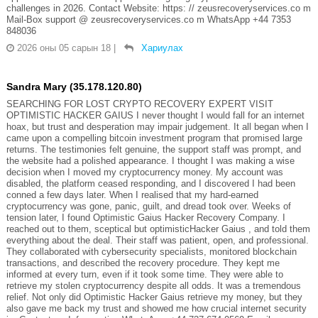
challenges in 2026. Contact Website: https: // zeusrecoveryservices.co m
Mail-Box support @ zeusrecoveryservices.co m WhatsApp +44 7353
848036
2026 оны 05 сарын 18
|
Хариулах
Sandra Mary (35.178.120.80)
SEARCHING FOR LOST CRYPTO RECOVERY EXPERT VISIT
OPTIMISTIC HACKER GAIUS I never thought I would fall for an internet
hoax, but trust and desperation may impair judgement. It all began when I
came upon a compelling bitcoin investment program that promised large
returns. The testimonies felt genuine, the support staff was prompt, and
the website had a polished appearance. I thought I was making a wise
decision when I moved my cryptocurrency money. My account was
disabled, the platform ceased responding, and I discovered I had been
conned a few days later. When I realised that my hard-earned
cryptocurrency was gone, panic, guilt, and dread took over. Weeks of
tension later, I found Optimistic Gaius Hacker Recovery Company. I
reached out to them, sceptical but optimisticHacker Gaius , and told them
everything about the deal. Their staff was patient, open, and professional.
They collaborated with cybersecurity specialists, monitored blockchain
transactions, and described the recovery procedure. They kept me
informed at every turn, even if it took some time. They were able to
retrieve my stolen cryptocurrency despite all odds. It was a tremendous
relief. Not only did Optimistic Hacker Gaius retrieve my money, but they
also gave me back my trust and showed me how crucial internet security