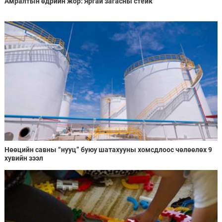
Амралтын өдрийн жор: Яргай загасны стейк
Нөөцийн савны “нууц” буюу шатахууны хомсдлоос чөлөөлөх 9
хувийн зээл