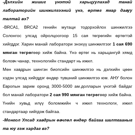
-Дэлхийн жишиг үнэтэй харьцуулахад танай
лабораторийн шинжилгээний үнэ, өртөг ямар давуу
талтай вэ?
-BRCA1, BRCA2 генийн мутаци тодорхойлох шинжилгээ
Солонгос улсад ойролцоогоор 15 сая төгрөгийн өртөгтэй
хийгддэг. Харин манай лаборатори энэхүү шинжилгээг
1 сая 690
мянган төгрөг
өөр хийж байна. Үнэ өртөг нь харьцангуй хямд
боловч чанар, технологийн стандарт нь ижил.
Мөн хавдрын шингэн биопсийн шинжилгээ нь дэлхийн цөөн
хэдэн улсад хийгддэг өндөр түвшний шинжилгээ юм. АНУ болон
Европын зарим оронд 3000-5000 ам.долларын үнэтэй байдаг
бол манай лаборатори
2 сая 990 мянган төгрөг
өөр хийж байна.
Үнийн хувьд илүү боломжийн ч ижил технологи, ижил
стандартаар хийгдэж байгаа.
-Монгол Улсад хавдрын өвчлөл өндөр байгаа шалтгааныг
та юу гэж хардаг вэ?