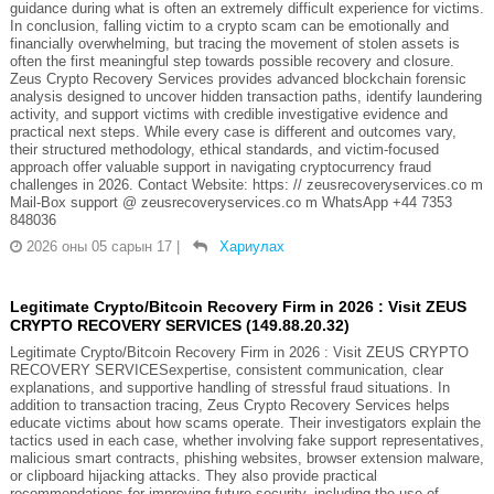
guidance during what is often an extremely difficult experience for victims.
In conclusion, falling victim to a crypto scam can be emotionally and
financially overwhelming, but tracing the movement of stolen assets is
often the first meaningful step towards possible recovery and closure.
Zeus Crypto Recovery Services provides advanced blockchain forensic
analysis designed to uncover hidden transaction paths, identify laundering
activity, and support victims with credible investigative evidence and
practical next steps. While every case is different and outcomes vary,
their structured methodology, ethical standards, and victim-focused
approach offer valuable support in navigating cryptocurrency fraud
challenges in 2026. Contact Website: https: // zeusrecoveryservices.co m
Mail-Box support @ zeusrecoveryservices.co m WhatsApp +44 7353
848036
2026 оны 05 сарын 17
|
Хариулах
Legitimate Crypto/Bitcoin Recovery Firm in 2026 : Visit ZEUS
CRYPTO RECOVERY SERVICES (149.88.20.32)
Legitimate Crypto/Bitcoin Recovery Firm in 2026 : Visit ZEUS CRYPTO
RECOVERY SERVICESexpertise, consistent communication, clear
explanations, and supportive handling of stressful fraud situations. In
addition to transaction tracing, Zeus Crypto Recovery Services helps
educate victims about how scams operate. Their investigators explain the
tactics used in each case, whether involving fake support representatives,
malicious smart contracts, phishing websites, browser extension malware,
or clipboard hijacking attacks. They also provide practical
recommendations for improving future security, including the use of