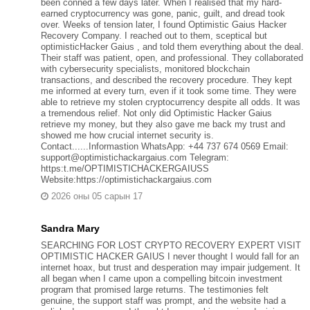
been conned a few days later. When I realised that my hard-
earned cryptocurrency was gone, panic, guilt, and dread took
over. Weeks of tension later, I found Optimistic Gaius Hacker
Recovery Company. I reached out to them, sceptical but
optimisticHacker Gaius , and told them everything about the deal.
Their staff was patient, open, and professional. They collaborated
with cybersecurity specialists, monitored blockchain
transactions, and described the recovery procedure. They kept
me informed at every turn, even if it took some time. They were
able to retrieve my stolen cryptocurrency despite all odds. It was
a tremendous relief. Not only did Optimistic Hacker Gaius
retrieve my money, but they also gave me back my trust and
showed me how crucial internet security is.
Contact......Informastion WhatsApp: +44 737 674 0569 Email:
support@optimistichackargaius.com Telegram:
https:t.me/OPTIMISTICHACKERGAIUSS
Website:https://optimistichackargaius.com
2026 оны 05 сарын 17
Sandra Mary
SEARCHING FOR LOST CRYPTO RECOVERY EXPERT VISIT
OPTIMISTIC HACKER GAIUS I never thought I would fall for an
internet hoax, but trust and desperation may impair judgement. It
all began when I came upon a compelling bitcoin investment
program that promised large returns. The testimonies felt
genuine, the support staff was prompt, and the website had a