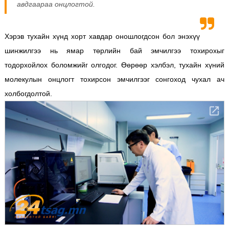
авдгаараа онцлогтой.
Хэрэв тухайн хүнд хорт хавдар оношлогдсон бол энэхүү
шинжилгээ нь ямар төрлийн бай эмчилгээ тохирохыг
тодорхойлох боломжийг олгодог. Өөрөөр хэлбэл, тухайн хүний
молекулын онцлогт тохирсон эмчилгээг сонгоход чухал ач
холбогдолтой.