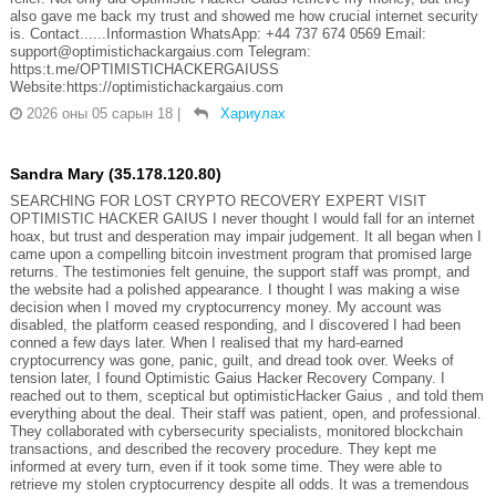
also gave me back my trust and showed me how crucial internet security
is. Contact......Informastion WhatsApp: +44 737 674 0569 Email:
support@optimistichackargaius.com Telegram:
https:t.me/OPTIMISTICHACKERGAIUSS
Website:https://optimistichackargaius.com
2026 оны 05 сарын 18
|
Хариулах
Sandra Mary (35.178.120.80)
SEARCHING FOR LOST CRYPTO RECOVERY EXPERT VISIT
OPTIMISTIC HACKER GAIUS I never thought I would fall for an internet
hoax, but trust and desperation may impair judgement. It all began when I
came upon a compelling bitcoin investment program that promised large
returns. The testimonies felt genuine, the support staff was prompt, and
the website had a polished appearance. I thought I was making a wise
decision when I moved my cryptocurrency money. My account was
disabled, the platform ceased responding, and I discovered I had been
conned a few days later. When I realised that my hard-earned
cryptocurrency was gone, panic, guilt, and dread took over. Weeks of
tension later, I found Optimistic Gaius Hacker Recovery Company. I
reached out to them, sceptical but optimisticHacker Gaius , and told them
everything about the deal. Their staff was patient, open, and professional.
They collaborated with cybersecurity specialists, monitored blockchain
transactions, and described the recovery procedure. They kept me
informed at every turn, even if it took some time. They were able to
retrieve my stolen cryptocurrency despite all odds. It was a tremendous