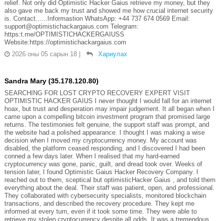
relief. Not only did Optimistic Hacker Gaius retrieve my money, but they
also gave me back my trust and showed me how crucial internet security
is. Contact......Informastion WhatsApp: +44 737 674 0569 Email:
support@optimistichackargaius.com Telegram:
https:t.me/OPTIMISTICHACKERGAIUSS
Website:https://optimistichackargaius.com
2026 оны 05 сарын 18
|
Хариулах
Sandra Mary (35.178.120.80)
SEARCHING FOR LOST CRYPTO RECOVERY EXPERT VISIT
OPTIMISTIC HACKER GAIUS I never thought I would fall for an internet
hoax, but trust and desperation may impair judgement. It all began when I
came upon a compelling bitcoin investment program that promised large
returns. The testimonies felt genuine, the support staff was prompt, and
the website had a polished appearance. I thought I was making a wise
decision when I moved my cryptocurrency money. My account was
disabled, the platform ceased responding, and I discovered I had been
conned a few days later. When I realised that my hard-earned
cryptocurrency was gone, panic, guilt, and dread took over. Weeks of
tension later, I found Optimistic Gaius Hacker Recovery Company. I
reached out to them, sceptical but optimisticHacker Gaius , and told them
everything about the deal. Their staff was patient, open, and professional.
They collaborated with cybersecurity specialists, monitored blockchain
transactions, and described the recovery procedure. They kept me
informed at every turn, even if it took some time. They were able to
retrieve my stolen cryptocurrency despite all odds. It was a tremendous