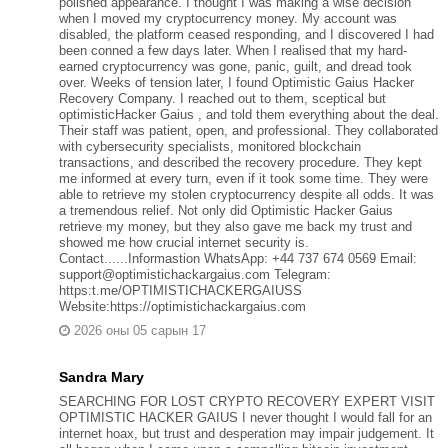
polished appearance. I thought I was making a wise decision
when I moved my cryptocurrency money. My account was
disabled, the platform ceased responding, and I discovered I had
been conned a few days later. When I realised that my hard-
earned cryptocurrency was gone, panic, guilt, and dread took
over. Weeks of tension later, I found Optimistic Gaius Hacker
Recovery Company. I reached out to them, sceptical but
optimisticHacker Gaius , and told them everything about the deal.
Their staff was patient, open, and professional. They collaborated
with cybersecurity specialists, monitored blockchain
transactions, and described the recovery procedure. They kept
me informed at every turn, even if it took some time. They were
able to retrieve my stolen cryptocurrency despite all odds. It was
a tremendous relief. Not only did Optimistic Hacker Gaius
retrieve my money, but they also gave me back my trust and
showed me how crucial internet security is.
Contact......Informastion WhatsApp: +44 737 674 0569 Email:
support@optimistichackargaius.com Telegram:
https:t.me/OPTIMISTICHACKERGAIUSS
Website:https://optimistichackargaius.com
2026 оны 05 сарын 17
Sandra Mary
SEARCHING FOR LOST CRYPTO RECOVERY EXPERT VISIT
OPTIMISTIC HACKER GAIUS I never thought I would fall for an
internet hoax, but trust and desperation may impair judgement. It