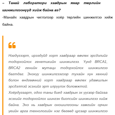
– Танай лаборатори хавдрын ямар төрлийн
шинжилгээнүүд хийж байна вэ?
-Манайх хавдрын чиглэлээр хоёр төрлийн шинжилгээ хийж
байна.
Нэгдүгээрт, ирээдүйд хорт хавдраар өвчлөх эрсдэлийг
тодорхойлох генетикийн шинжилгээ. Үүнд BRCA1,
BRCA2 генийн мутаци тодорхойлох шинжилгээ
багтдаг. Энэхүү шинжилгээгээр тухайн хүн хөхний
болон өндгөвчний хорт хавдраар өвчлөх удамшлын
эрсдэлтэй эсэхийг эрт илрүүлэх боломжтой.
Хоёрдугаарт, одоо таны биед хавдрын эх үүсвэр байгаа
эсэхийг тодорхойлох шингэн биопсийн шинжилгээ хийж
байна. Энэ нь хавдрын оношилгооны хамгийн орчин
үеийн арга технологийн нэг бөгөөд цусаар шинжилгээ