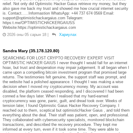
relief. Not only did Optimistic Hacker Gaius retrieve my money, but they
also gave me back my trust and showed me how crucial internet security
is. Contact......Informastion WhatsApp: +44 737 674 0569 Email:
support@optimistichackargaius.com Telegram:
https:t.me/OPTIMISTICHACKERGAIUSS
Website:https://optimistichackargaius.com
2026 оны 05 сарын 18
|
Хариулах
Sandra Mary (35.178.120.80)
SEARCHING FOR LOST CRYPTO RECOVERY EXPERT VISIT
OPTIMISTIC HACKER GAIUS I never thought I would fall for an internet
hoax, but trust and desperation may impair judgement. It all began when I
came upon a compelling bitcoin investment program that promised large
returns. The testimonies felt genuine, the support staff was prompt, and
the website had a polished appearance. I thought I was making a wise
decision when I moved my cryptocurrency money. My account was
disabled, the platform ceased responding, and I discovered I had been
conned a few days later. When I realised that my hard-earned
cryptocurrency was gone, panic, guilt, and dread took over. Weeks of
tension later, I found Optimistic Gaius Hacker Recovery Company. I
reached out to them, sceptical but optimisticHacker Gaius , and told them
everything about the deal. Their staff was patient, open, and professional.
They collaborated with cybersecurity specialists, monitored blockchain
transactions, and described the recovery procedure. They kept me
informed at every turn, even if it took some time. They were able to