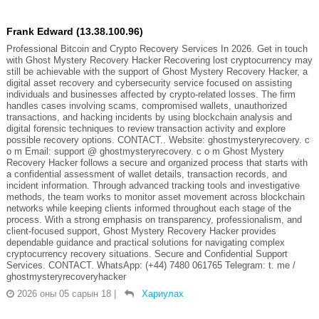
Frank Edward (13.38.100.96)
Professional Bitcoin and Crypto Recovery Services In 2026. Get in touch
with Ghost Mystery Recovery Hacker Recovering lost cryptocurrency may
still be achievable with the support of Ghost Mystery Recovery Hacker, a
digital asset recovery and cybersecurity service focused on assisting
individuals and businesses affected by crypto-related losses. The firm
handles cases involving scams, compromised wallets, unauthorized
transactions, and hacking incidents by using blockchain analysis and
digital forensic techniques to review transaction activity and explore
possible recovery options. CONTACT.. Website: ghostmysteryrecovery. c
o m Email: support @ ghostmysteryrecovery. c o m Ghost Mystery
Recovery Hacker follows a secure and organized process that starts with
a confidential assessment of wallet details, transaction records, and
incident information. Through advanced tracking tools and investigative
methods, the team works to monitor asset movement across blockchain
networks while keeping clients informed throughout each stage of the
process. With a strong emphasis on transparency, professionalism, and
client-focused support, Ghost Mystery Recovery Hacker provides
dependable guidance and practical solutions for navigating complex
cryptocurrency recovery situations. Secure and Confidential Support
Services. CONTACT. WhatsApp: (+44) 7480 061765 Telegram: t. me /
ghostmysteryrecoveryhacker
2026 оны 05 сарын 18
|
Хариулах