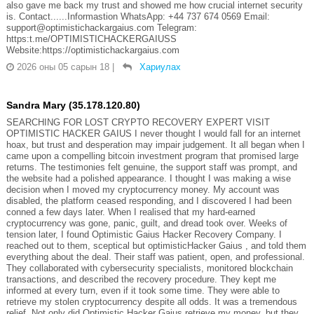
also gave me back my trust and showed me how crucial internet security
is. Contact......Informastion WhatsApp: +44 737 674 0569 Email:
support@optimistichackargaius.com Telegram:
https:t.me/OPTIMISTICHACKERGAIUSS
Website:https://optimistichackargaius.com
2026 оны 05 сарын 18
|
Хариулах
Sandra Mary (35.178.120.80)
SEARCHING FOR LOST CRYPTO RECOVERY EXPERT VISIT
OPTIMISTIC HACKER GAIUS I never thought I would fall for an internet
hoax, but trust and desperation may impair judgement. It all began when I
came upon a compelling bitcoin investment program that promised large
returns. The testimonies felt genuine, the support staff was prompt, and
the website had a polished appearance. I thought I was making a wise
decision when I moved my cryptocurrency money. My account was
disabled, the platform ceased responding, and I discovered I had been
conned a few days later. When I realised that my hard-earned
cryptocurrency was gone, panic, guilt, and dread took over. Weeks of
tension later, I found Optimistic Gaius Hacker Recovery Company. I
reached out to them, sceptical but optimisticHacker Gaius , and told them
everything about the deal. Their staff was patient, open, and professional.
They collaborated with cybersecurity specialists, monitored blockchain
transactions, and described the recovery procedure. They kept me
informed at every turn, even if it took some time. They were able to
retrieve my stolen cryptocurrency despite all odds. It was a tremendous
relief. Not only did Optimistic Hacker Gaius retrieve my money, but they