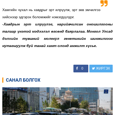
Хамгийн чухал нь хавдрыг эрт илрүүлж, эрт зөв эмчилгээ
хийснээр эдгэрэх боломжийг нэмэгдүүлдэг.
-Хавдрын эрт илрүүлэг, нарийвчилсан оношилгооны
талаар үнэтэй мэдээлэл өгсөнд баярлалаа. Монгол Улсад
дэлхийн түвшний молекул генетикийн шинжилгээг
нутагшуулж буй танай хамт олонд амжилт хүсье.
0
ЖИРГЭХ
САНАЛ БОЛГОХ