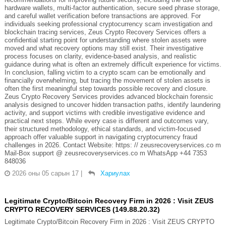
hardware wallets, multi-factor authentication, secure seed phrase storage,
and careful wallet verification before transactions are approved. For
individuals seeking professional cryptocurrency scam investigation and
blockchain tracing services, Zeus Crypto Recovery Services offers a
confidential starting point for understanding where stolen assets were
moved and what recovery options may still exist. Their investigative
process focuses on clarity, evidence-based analysis, and realistic
guidance during what is often an extremely difficult experience for victims.
In conclusion, falling victim to a crypto scam can be emotionally and
financially overwhelming, but tracing the movement of stolen assets is
often the first meaningful step towards possible recovery and closure.
Zeus Crypto Recovery Services provides advanced blockchain forensic
analysis designed to uncover hidden transaction paths, identify laundering
activity, and support victims with credible investigative evidence and
practical next steps. While every case is different and outcomes vary,
their structured methodology, ethical standards, and victim-focused
approach offer valuable support in navigating cryptocurrency fraud
challenges in 2026. Contact Website: https: // zeusrecoveryservices.co m
Mail-Box support @ zeusrecoveryservices.co m WhatsApp +44 7353
848036
2026 оны 05 сарын 17
|
Хариулах
Legitimate Crypto/Bitcoin Recovery Firm in 2026 : Visit ZEUS
CRYPTO RECOVERY SERVICES (149.88.20.32)
Legitimate Crypto/Bitcoin Recovery Firm in 2026 : Visit ZEUS CRYPTO