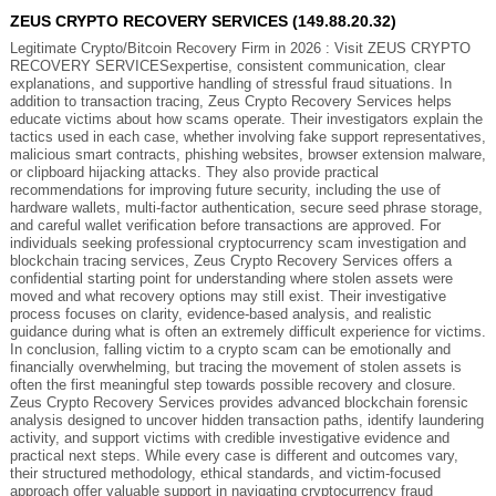
ZEUS CRYPTO RECOVERY SERVICES (149.88.20.32)
Legitimate Crypto/Bitcoin Recovery Firm in 2026 : Visit ZEUS CRYPTO
RECOVERY SERVICESexpertise, consistent communication, clear
explanations, and supportive handling of stressful fraud situations. In
addition to transaction tracing, Zeus Crypto Recovery Services helps
educate victims about how scams operate. Their investigators explain the
tactics used in each case, whether involving fake support representatives,
malicious smart contracts, phishing websites, browser extension malware,
or clipboard hijacking attacks. They also provide practical
recommendations for improving future security, including the use of
hardware wallets, multi-factor authentication, secure seed phrase storage,
and careful wallet verification before transactions are approved. For
individuals seeking professional cryptocurrency scam investigation and
blockchain tracing services, Zeus Crypto Recovery Services offers a
confidential starting point for understanding where stolen assets were
moved and what recovery options may still exist. Their investigative
process focuses on clarity, evidence-based analysis, and realistic
guidance during what is often an extremely difficult experience for victims.
In conclusion, falling victim to a crypto scam can be emotionally and
financially overwhelming, but tracing the movement of stolen assets is
often the first meaningful step towards possible recovery and closure.
Zeus Crypto Recovery Services provides advanced blockchain forensic
analysis designed to uncover hidden transaction paths, identify laundering
activity, and support victims with credible investigative evidence and
practical next steps. While every case is different and outcomes vary,
their structured methodology, ethical standards, and victim-focused
approach offer valuable support in navigating cryptocurrency fraud