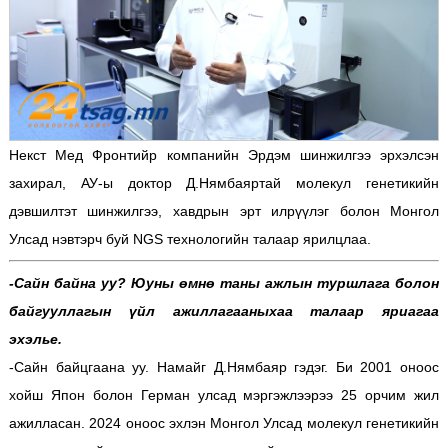
Некст Мед Фронтийр компанийн Эрдэм шинжилгээ эрхэлсэн
захирал, АУ-ы доктор Д.Нямбаяртай молекул генетикийн
дэвшилтэт шинжилгээ, хавдрын эрт илрүүлэг болон Монгол
Улсад нэвтэрч буй NGS технологийн талаар ярилцлаа.
-Сайн байна уу? Юуны өмнө таны ажлын туршлага болон
байгууллагын үйл ажиллагааныхаа талаар яриагаа
эхэлье.
-Сайн байцгаана уу. Намайг Д.Нямбаяр гэдэг. Би 2001 оноос
хойш Япон болон Герман улсад мэргэжлээрээ 25 орчим жил
ажилласан. 2024 оноос эхлэн Монгол Улсад молекул генетикийн