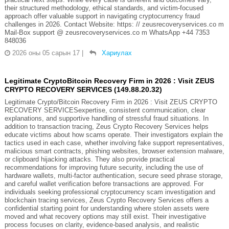
their structured methodology, ethical standards, and victim-focused
approach offer valuable support in navigating cryptocurrency fraud
challenges in 2026. Contact Website: https: // zeusrecoveryservices.co m
Mail-Box support @ zeusrecoveryservices.co m WhatsApp +44 7353
848036
2026 оны 05 сарын 17
|
Хариулах
Legitimate CryptoBitcoin Recovery Firm in 2026 : Visit ZEUS
CRYPTO RECOVERY SERVICES (149.88.20.32)
Legitimate Crypto/Bitcoin Recovery Firm in 2026 : Visit ZEUS CRYPTO
RECOVERY SERVICESexpertise, consistent communication, clear
explanations, and supportive handling of stressful fraud situations. In
addition to transaction tracing, Zeus Crypto Recovery Services helps
educate victims about how scams operate. Their investigators explain the
tactics used in each case, whether involving fake support representatives,
malicious smart contracts, phishing websites, browser extension malware,
or clipboard hijacking attacks. They also provide practical
recommendations for improving future security, including the use of
hardware wallets, multi-factor authentication, secure seed phrase storage,
and careful wallet verification before transactions are approved. For
individuals seeking professional cryptocurrency scam investigation and
blockchain tracing services, Zeus Crypto Recovery Services offers a
confidential starting point for understanding where stolen assets were
moved and what recovery options may still exist. Their investigative
process focuses on clarity, evidence-based analysis, and realistic