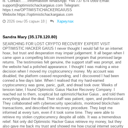
is. Contact......Informastion WhatsApp: +44 737 674 0569 Email:
support@optimistichackargaius.com Telegram:
https:t.me/OPTIMISTICHACKERGAIUSS
Website:https://optimistichackargaius.com
2026 оны 05 сарын 18
|
Хариулах
Sandra Mary (35.178.120.80)
SEARCHING FOR LOST CRYPTO RECOVERY EXPERT VISIT
OPTIMISTIC HACKER GAIUS I never thought I would fall for an internet
hoax, but trust and desperation may impair judgement. It all began when I
came upon a compelling bitcoin investment program that promised large
returns. The testimonies felt genuine, the support staff was prompt, and
the website had a polished appearance. I thought I was making a wise
decision when I moved my cryptocurrency money. My account was
disabled, the platform ceased responding, and I discovered I had been
conned a few days later. When I realised that my hard-earned
cryptocurrency was gone, panic, guilt, and dread took over. Weeks of
tension later, I found Optimistic Gaius Hacker Recovery Company. I
reached out to them, sceptical but optimisticHacker Gaius , and told them
everything about the deal. Their staff was patient, open, and professional.
They collaborated with cybersecurity specialists, monitored blockchain
transactions, and described the recovery procedure. They kept me
informed at every turn, even if it took some time. They were able to
retrieve my stolen cryptocurrency despite all odds. It was a tremendous
relief. Not only did Optimistic Hacker Gaius retrieve my money, but they
also gave me back my trust and showed me how crucial internet security