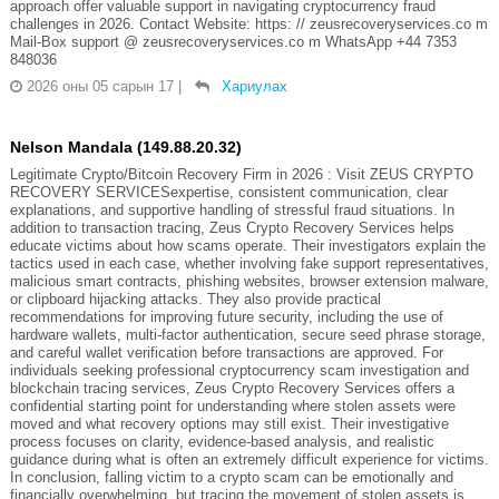
approach offer valuable support in navigating cryptocurrency fraud
challenges in 2026. Contact Website: https: // zeusrecoveryservices.co m
Mail-Box support @ zeusrecoveryservices.co m WhatsApp +44 7353
848036
2026 оны 05 сарын 17
|
Хариулах
Nelson Mandala (149.88.20.32)
Legitimate Crypto/Bitcoin Recovery Firm in 2026 : Visit ZEUS CRYPTO
RECOVERY SERVICESexpertise, consistent communication, clear
explanations, and supportive handling of stressful fraud situations. In
addition to transaction tracing, Zeus Crypto Recovery Services helps
educate victims about how scams operate. Their investigators explain the
tactics used in each case, whether involving fake support representatives,
malicious smart contracts, phishing websites, browser extension malware,
or clipboard hijacking attacks. They also provide practical
recommendations for improving future security, including the use of
hardware wallets, multi-factor authentication, secure seed phrase storage,
and careful wallet verification before transactions are approved. For
individuals seeking professional cryptocurrency scam investigation and
blockchain tracing services, Zeus Crypto Recovery Services offers a
confidential starting point for understanding where stolen assets were
moved and what recovery options may still exist. Their investigative
process focuses on clarity, evidence-based analysis, and realistic
guidance during what is often an extremely difficult experience for victims.
In conclusion, falling victim to a crypto scam can be emotionally and
financially overwhelming, but tracing the movement of stolen assets is