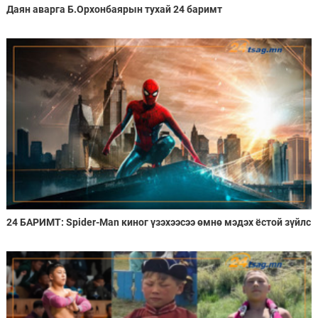
Даян аварга Б.Орхонбаярын тухай 24 баримт
24 БАРИМТ: Spider-Man киног үзэхээсээ өмнө мэдэх ёстой зүйлс