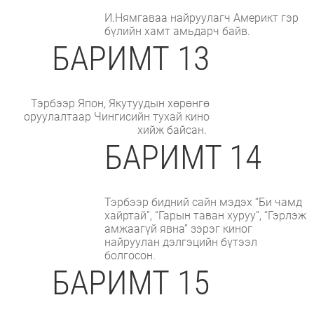
И.Нямгаваа найруулагч Америкт гэр
бүлийн хамт амьдарч байв.
БАРИМТ 13
Тэрбээр Япон, Якутуудын хөрөнгө
оруулалтаар Чингисийн тухай кино
хийж байсан.
БАРИМТ 14
Тэрбээр бидний сайн мэдэх “Би чамд
хайртай”, “Гарын таван хуруу”, “Гэрлэж
амжаагүй явна” зэрэг киног
найруулан дэлгэцийн бүтээл
болгосон.
БАРИМТ 15