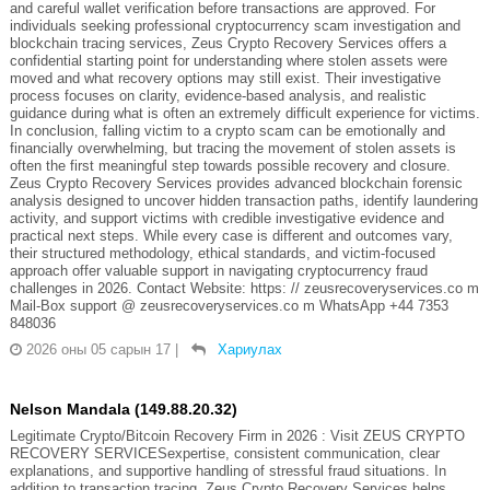
and careful wallet verification before transactions are approved. For
individuals seeking professional cryptocurrency scam investigation and
blockchain tracing services, Zeus Crypto Recovery Services offers a
confidential starting point for understanding where stolen assets were
moved and what recovery options may still exist. Their investigative
process focuses on clarity, evidence-based analysis, and realistic
guidance during what is often an extremely difficult experience for victims.
In conclusion, falling victim to a crypto scam can be emotionally and
financially overwhelming, but tracing the movement of stolen assets is
often the first meaningful step towards possible recovery and closure.
Zeus Crypto Recovery Services provides advanced blockchain forensic
analysis designed to uncover hidden transaction paths, identify laundering
activity, and support victims with credible investigative evidence and
practical next steps. While every case is different and outcomes vary,
their structured methodology, ethical standards, and victim-focused
approach offer valuable support in navigating cryptocurrency fraud
challenges in 2026. Contact Website: https: // zeusrecoveryservices.co m
Mail-Box support @ zeusrecoveryservices.co m WhatsApp +44 7353
848036
2026 оны 05 сарын 17
|
Хариулах
Nelson Mandala (149.88.20.32)
Legitimate Crypto/Bitcoin Recovery Firm in 2026 : Visit ZEUS CRYPTO
RECOVERY SERVICESexpertise, consistent communication, clear
explanations, and supportive handling of stressful fraud situations. In
addition to transaction tracing, Zeus Crypto Recovery Services helps