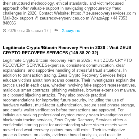
their structured methodology, ethical standards, and victim-focused
approach offer valuable support in navigating cryptocurrency fraud
challenges in 2026. Contact Website: https: // zeusrecoveryservices.co m
Mail-Box support @ zeusrecoveryservices.co m WhatsApp +44 7353
848036
2026 оны 05 сарын 17
|
Хариулах
Legitimate Crypto/Bitcoin Recovery Firm in 2026 : Visit ZEUS
CRYPTO RECOVERY SERVICES (149.88.20.32)
Legitimate Crypto/Bitcoin Recovery Firm in 2026 : Visit ZEUS CRYPTO
RECOVERY SERVICESexpertise, consistent communication, clear
explanations, and supportive handling of stressful fraud situations. In
addition to transaction tracing, Zeus Crypto Recovery Services helps
educate victims about how scams operate. Their investigators explain the
tactics used in each case, whether involving fake support representatives,
malicious smart contracts, phishing websites, browser extension malware,
or clipboard hijacking attacks. They also provide practical
recommendations for improving future security, including the use of
hardware wallets, multi-factor authentication, secure seed phrase storage,
and careful wallet verification before transactions are approved. For
individuals seeking professional cryptocurrency scam investigation and
blockchain tracing services, Zeus Crypto Recovery Services offers a
confidential starting point for understanding where stolen assets were
moved and what recovery options may still exist. Their investigative
process focuses on clarity, evidence-based analysis, and realistic