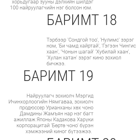
хорьдугаар зууны дэлхийн шилдэг
100 найруулагчийн нэг болсон юм.
БАРИМТ 18
Тэрбээр 'Сондгой тоо', 'Нулимс' зэрэг
ном, 'Би чамд хайртай', 'Гэгээн Чингис
хаан', 'Чонын шагай' 'Хубилай хаан',
'Хулан хатан' зэрэг кино зохиол
бичжээ.
БАРИМТ 19
Найруулагч зохиолч Мэргид
Ичинхорлоогийн Нямгаваа, зохиолч
продюссер Урианханы хөх чоно
Дамдины Жамъян нар нэг багт
ажиллаж Японы Кадакова Харүки
корпорацитай 'Бөртө чоно' бүрэн
хэмжээний киног бүтээжээ.