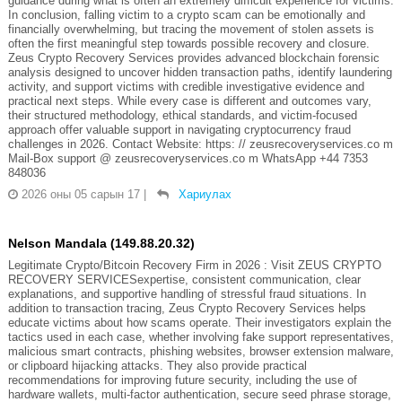
guidance during what is often an extremely difficult experience for victims.
In conclusion, falling victim to a crypto scam can be emotionally and
financially overwhelming, but tracing the movement of stolen assets is
often the first meaningful step towards possible recovery and closure.
Zeus Crypto Recovery Services provides advanced blockchain forensic
analysis designed to uncover hidden transaction paths, identify laundering
activity, and support victims with credible investigative evidence and
practical next steps. While every case is different and outcomes vary,
their structured methodology, ethical standards, and victim-focused
approach offer valuable support in navigating cryptocurrency fraud
challenges in 2026. Contact Website: https: // zeusrecoveryservices.co m
Mail-Box support @ zeusrecoveryservices.co m WhatsApp +44 7353
848036
2026 оны 05 сарын 17
|
Хариулах
Nelson Mandala (149.88.20.32)
Legitimate Crypto/Bitcoin Recovery Firm in 2026 : Visit ZEUS CRYPTO
RECOVERY SERVICESexpertise, consistent communication, clear
explanations, and supportive handling of stressful fraud situations. In
addition to transaction tracing, Zeus Crypto Recovery Services helps
educate victims about how scams operate. Their investigators explain the
tactics used in each case, whether involving fake support representatives,
malicious smart contracts, phishing websites, browser extension malware,
or clipboard hijacking attacks. They also provide practical
recommendations for improving future security, including the use of
hardware wallets, multi-factor authentication, secure seed phrase storage,