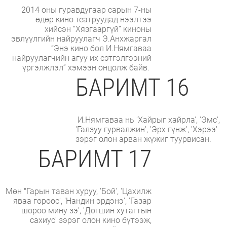
2014 оны гуравдугаар сарын 7-ны
өдөр кино театруудад нээлтээ
хийсэн “Хязгааргүй” киноны
эвлүүлгийн найруулагч Э.Анхжаргал
“Энэ кино бол И.Нямгаваа
найруулагчийн агуу их сэтгэлгээний
үргэлжлэл” хэмээн онцолж байв.
БАРИМТ 16
И.Нямгаваа нь 'Хайрыг хайрла', 'Эмс',
'Галзуу гурвалжин', 'Эрх гүнж', 'Хэрээ'
зэрэг олон арван жүжиг туурвисан.
БАРИМТ 17
Мөн "Гарын таван хуруу, 'Бой', 'Цахилж
яваа гөрөөс', 'Нандин эрдэнэ', 'Газар
шороо мину зэ', 'Догшин хутагтын
сахиус' зэрэг олон кино бүтээж,