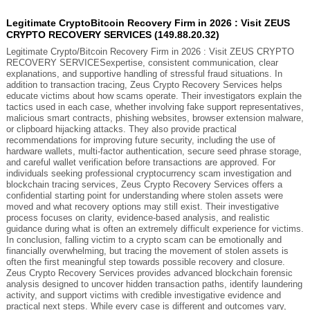
Legitimate CryptoBitcoin Recovery Firm in 2026 : Visit ZEUS
CRYPTO RECOVERY SERVICES (149.88.20.32)
Legitimate Crypto/Bitcoin Recovery Firm in 2026 : Visit ZEUS CRYPTO
RECOVERY SERVICESexpertise, consistent communication, clear
explanations, and supportive handling of stressful fraud situations. In
addition to transaction tracing, Zeus Crypto Recovery Services helps
educate victims about how scams operate. Their investigators explain the
tactics used in each case, whether involving fake support representatives,
malicious smart contracts, phishing websites, browser extension malware,
or clipboard hijacking attacks. They also provide practical
recommendations for improving future security, including the use of
hardware wallets, multi-factor authentication, secure seed phrase storage,
and careful wallet verification before transactions are approved. For
individuals seeking professional cryptocurrency scam investigation and
blockchain tracing services, Zeus Crypto Recovery Services offers a
confidential starting point for understanding where stolen assets were
moved and what recovery options may still exist. Their investigative
process focuses on clarity, evidence-based analysis, and realistic
guidance during what is often an extremely difficult experience for victims.
In conclusion, falling victim to a crypto scam can be emotionally and
financially overwhelming, but tracing the movement of stolen assets is
often the first meaningful step towards possible recovery and closure.
Zeus Crypto Recovery Services provides advanced blockchain forensic
analysis designed to uncover hidden transaction paths, identify laundering
activity, and support victims with credible investigative evidence and
practical next steps. While every case is different and outcomes vary,