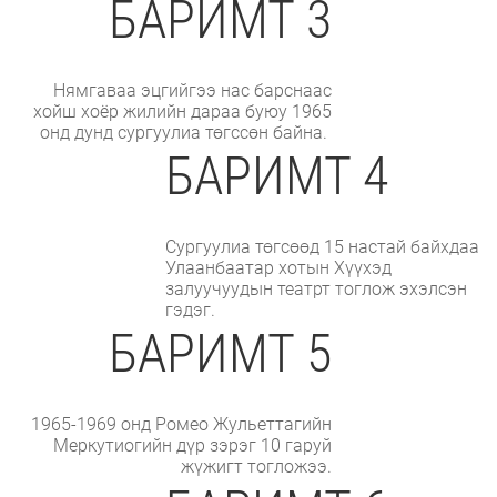
БАРИМТ 3
Нямгаваа эцгийгээ нас барснаас
хойш хоёр жилийн дараа буюу 1965
онд дунд сургуулиа төгссөн байна.
БАРИМТ 4
Сургуулиа төгсөөд 15 настай байхдаа
Улаанбаатар хотын Хүүхэд
залуучуудын театрт тоглож эхэлсэн
гэдэг.
БАРИМТ 5
1965-1969 онд Ромео Жульеттагийн
Меркутиогийн дүр зэрэг 10 гаруй
жүжигт тогложээ.