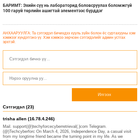
БАРИМТ: Эхийн сүү нь лабораторид боловсруулах боломжгүй
100 гаруй төрлийн ашигтай элементээс бүрддэг
АНХААРУУЛГА: Та сэтгэгдэл бичихдээ хууль зүйн болон ёс суртахууны хэм
хэмжээг хүндэтгэнэ үү. Хэм хэмжээ зөрчсөн сэтгэгдэлийг админ устгах
эрхтэй.
Илгээх
Сэтгэгдэл (23)
trisha allen (16.78.4.246)
Mail. support(@)techyforcecyberretrieval(.)com Telegram.
(@)Techcyberforc On March 4, 2026, Independence Day, a casual visit
from my longtime friend became the turning point in my life. As we