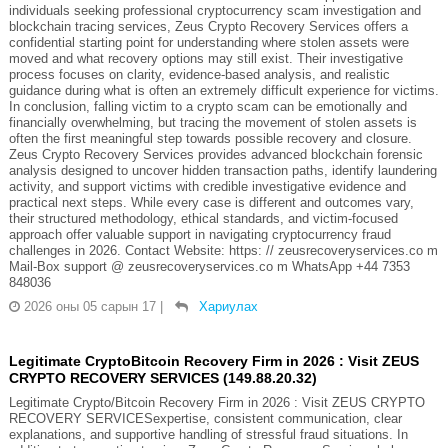
individuals seeking professional cryptocurrency scam investigation and
blockchain tracing services, Zeus Crypto Recovery Services offers a
confidential starting point for understanding where stolen assets were
moved and what recovery options may still exist. Their investigative
process focuses on clarity, evidence-based analysis, and realistic
guidance during what is often an extremely difficult experience for victims.
In conclusion, falling victim to a crypto scam can be emotionally and
financially overwhelming, but tracing the movement of stolen assets is
often the first meaningful step towards possible recovery and closure.
Zeus Crypto Recovery Services provides advanced blockchain forensic
analysis designed to uncover hidden transaction paths, identify laundering
activity, and support victims with credible investigative evidence and
practical next steps. While every case is different and outcomes vary,
their structured methodology, ethical standards, and victim-focused
approach offer valuable support in navigating cryptocurrency fraud
challenges in 2026. Contact Website: https: // zeusrecoveryservices.co m
Mail-Box support @ zeusrecoveryservices.co m WhatsApp +44 7353
848036
2026 оны 05 сарын 17
|
Хариулах
Legitimate CryptoBitcoin Recovery Firm in 2026 : Visit ZEUS
CRYPTO RECOVERY SERVICES (149.88.20.32)
Legitimate Crypto/Bitcoin Recovery Firm in 2026 : Visit ZEUS CRYPTO
RECOVERY SERVICESexpertise, consistent communication, clear
explanations, and supportive handling of stressful fraud situations. In