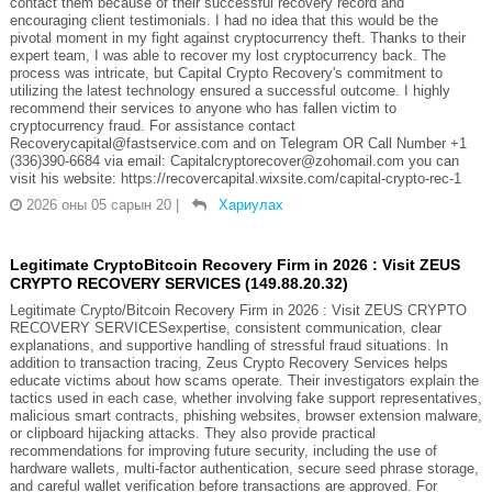
contact them because of their successful recovery record and
encouraging client testimonials. I had no idea that this would be the
pivotal moment in my fight against cryptocurrency theft. Thanks to their
expert team, I was able to recover my lost cryptocurrency back. The
process was intricate, but Capital Crypto Recovery's commitment to
utilizing the latest technology ensured a successful outcome. I highly
recommend their services to anyone who has fallen victim to
cryptocurrency fraud. For assistance contact
Recoverycapital@fastservice.com and on Telegram OR Call Number +1
(336)390-6684 via email: Capitalcryptorecover@zohomail.com you can
visit his website: https://recovercapital.wixsite.com/capital-crypto-rec-1
2026 оны 05 сарын 20
|
Хариулах
Legitimate CryptoBitcoin Recovery Firm in 2026 : Visit ZEUS
CRYPTO RECOVERY SERVICES (149.88.20.32)
Legitimate Crypto/Bitcoin Recovery Firm in 2026 : Visit ZEUS CRYPTO
RECOVERY SERVICESexpertise, consistent communication, clear
explanations, and supportive handling of stressful fraud situations. In
addition to transaction tracing, Zeus Crypto Recovery Services helps
educate victims about how scams operate. Their investigators explain the
tactics used in each case, whether involving fake support representatives,
malicious smart contracts, phishing websites, browser extension malware,
or clipboard hijacking attacks. They also provide practical
recommendations for improving future security, including the use of
hardware wallets, multi-factor authentication, secure seed phrase storage,
and careful wallet verification before transactions are approved. For