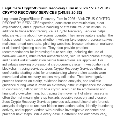
Legitimate Crypto/Bitcoin Recovery Firm in 2026 : Visit ZEUS
CRYPTO RECOVERY SERVICES (149.88.20.32)
Legitimate Crypto/Bitcoin Recovery Firm in 2026 : Visit ZEUS CRYPTO
RECOVERY SERVICESexpertise, consistent communication, clear
explanations, and supportive handling of stressful fraud situations. In
addition to transaction tracing, Zeus Crypto Recovery Services helps
educate victims about how scams operate. Their investigators explain the
tactics used in each case, whether involving fake support representatives,
malicious smart contracts, phishing websites, browser extension malware,
or clipboard hijacking attacks. They also provide practical
recommendations for improving future security, including the use of
hardware wallets, multi-factor authentication, secure seed phrase storage,
and careful wallet verification before transactions are approved. For
individuals seeking professional cryptocurrency scam investigation and
blockchain tracing services, Zeus Crypto Recovery Services offers a
confidential starting point for understanding where stolen assets were
moved and what recovery options may still exist. Their investigative
process focuses on clarity, evidence-based analysis, and realistic
guidance during what is often an extremely difficult experience for victims.
In conclusion, falling victim to a crypto scam can be emotionally and
financially overwhelming, but tracing the movement of stolen assets is
often the first meaningful step towards possible recovery and closure.
Zeus Crypto Recovery Services provides advanced blockchain forensic
analysis designed to uncover hidden transaction paths, identify laundering
activity, and support victims with credible investigative evidence and
practical next steps. While every case is different and outcomes vary,