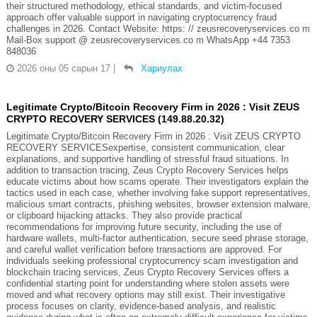
their structured methodology, ethical standards, and victim-focused
approach offer valuable support in navigating cryptocurrency fraud
challenges in 2026. Contact Website: https: // zeusrecoveryservices.co m
Mail-Box support @ zeusrecoveryservices.co m WhatsApp +44 7353
848036
2026 оны 05 сарын 17
|
Хариулах
Legitimate Crypto/Bitcoin Recovery Firm in 2026 : Visit ZEUS
CRYPTO RECOVERY SERVICES (149.88.20.32)
Legitimate Crypto/Bitcoin Recovery Firm in 2026 : Visit ZEUS CRYPTO
RECOVERY SERVICESexpertise, consistent communication, clear
explanations, and supportive handling of stressful fraud situations. In
addition to transaction tracing, Zeus Crypto Recovery Services helps
educate victims about how scams operate. Their investigators explain the
tactics used in each case, whether involving fake support representatives,
malicious smart contracts, phishing websites, browser extension malware,
or clipboard hijacking attacks. They also provide practical
recommendations for improving future security, including the use of
hardware wallets, multi-factor authentication, secure seed phrase storage,
and careful wallet verification before transactions are approved. For
individuals seeking professional cryptocurrency scam investigation and
blockchain tracing services, Zeus Crypto Recovery Services offers a
confidential starting point for understanding where stolen assets were
moved and what recovery options may still exist. Their investigative
process focuses on clarity, evidence-based analysis, and realistic