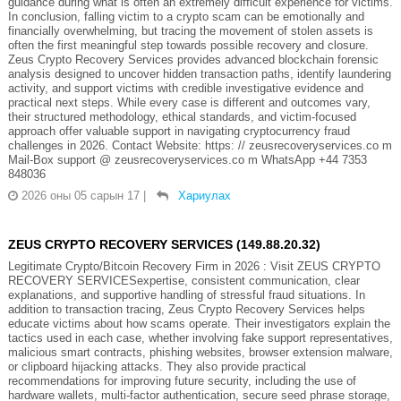
guidance during what is often an extremely difficult experience for victims.
In conclusion, falling victim to a crypto scam can be emotionally and
financially overwhelming, but tracing the movement of stolen assets is
often the first meaningful step towards possible recovery and closure.
Zeus Crypto Recovery Services provides advanced blockchain forensic
analysis designed to uncover hidden transaction paths, identify laundering
activity, and support victims with credible investigative evidence and
practical next steps. While every case is different and outcomes vary,
their structured methodology, ethical standards, and victim-focused
approach offer valuable support in navigating cryptocurrency fraud
challenges in 2026. Contact Website: https: // zeusrecoveryservices.co m
Mail-Box support @ zeusrecoveryservices.co m WhatsApp +44 7353
848036
2026 оны 05 сарын 17
|
Хариулах
ZEUS CRYPTO RECOVERY SERVICES (149.88.20.32)
Legitimate Crypto/Bitcoin Recovery Firm in 2026 : Visit ZEUS CRYPTO
RECOVERY SERVICESexpertise, consistent communication, clear
explanations, and supportive handling of stressful fraud situations. In
addition to transaction tracing, Zeus Crypto Recovery Services helps
educate victims about how scams operate. Their investigators explain the
tactics used in each case, whether involving fake support representatives,
malicious smart contracts, phishing websites, browser extension malware,
or clipboard hijacking attacks. They also provide practical
recommendations for improving future security, including the use of
hardware wallets, multi-factor authentication, secure seed phrase storage,