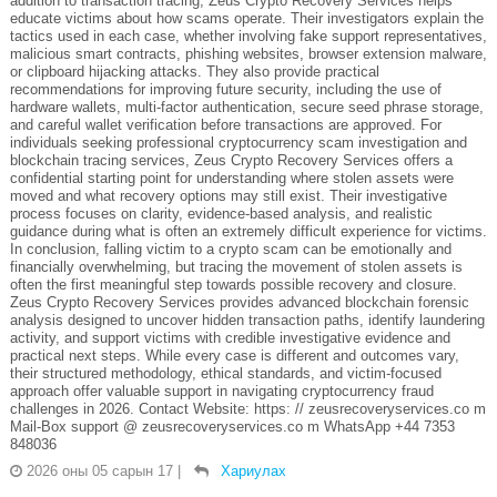
addition to transaction tracing, Zeus Crypto Recovery Services helps
educate victims about how scams operate. Their investigators explain the
tactics used in each case, whether involving fake support representatives,
malicious smart contracts, phishing websites, browser extension malware,
or clipboard hijacking attacks. They also provide practical
recommendations for improving future security, including the use of
hardware wallets, multi-factor authentication, secure seed phrase storage,
and careful wallet verification before transactions are approved. For
individuals seeking professional cryptocurrency scam investigation and
blockchain tracing services, Zeus Crypto Recovery Services offers a
confidential starting point for understanding where stolen assets were
moved and what recovery options may still exist. Their investigative
process focuses on clarity, evidence-based analysis, and realistic
guidance during what is often an extremely difficult experience for victims.
In conclusion, falling victim to a crypto scam can be emotionally and
financially overwhelming, but tracing the movement of stolen assets is
often the first meaningful step towards possible recovery and closure.
Zeus Crypto Recovery Services provides advanced blockchain forensic
analysis designed to uncover hidden transaction paths, identify laundering
activity, and support victims with credible investigative evidence and
practical next steps. While every case is different and outcomes vary,
their structured methodology, ethical standards, and victim-focused
approach offer valuable support in navigating cryptocurrency fraud
challenges in 2026. Contact Website: https: // zeusrecoveryservices.co m
Mail-Box support @ zeusrecoveryservices.co m WhatsApp +44 7353
848036
2026 оны 05 сарын 17
|
Хариулах