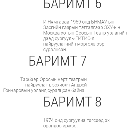
БАРИМТ 6
И.Нямгаваа 1969 онд БНМАУ-ын
Засгийн газрын тэтгэлгээр ЗХУ-ын
Москва хотын Оросын Театр урлагийн
дээд сургууль-ГИТИС-д
найруулагчийн мэргэжлээр
суралцсан.
БАРИМТ 7
Тэрбээр Оросын нэрт театрын
найруулагч, зохиолч Андрей
Гончаровын урланд суралцсан байна.
БАРИМТ 8
1974 онд сургуулиа төгсөөд эх
орондоо иржээ.