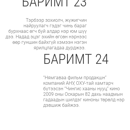
БАРИМТ 23
Тэрбээр зохиолч, жүжигчин
найруулагч гэдэг чинь бараг
бурхнаас өгч буй алдар нэр юм шүү
дээ. Надад эцэг эхийн өгсөн нэрнээс
өөр гуншин байхгүй хэмээн нэгэн
ярилцлагадаа дурджээ.
БАРИМТ 24
“Нямгаваа фильм продакшн”
компаний АНУ, ОХУ-тай хамтарч
бүтээсэн “Чингис хааны нууц” кино
2009 оны Оскарын 82 дахь наадмын
гадаадын шилдэг киноны төрөлд нэр
дэвшиж байжээ.