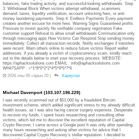
balances, fake trading activity, and successful-looking withdrawals. Step
3: Withdrawal Block When victims attempt withdrawal, scammers
demand: taxes, liquidity verification, account unlocking fees, or anti-
money laundering payments. Step 4: Endless Payments Every payment
creates another excuse for more fees. Warning Signs Guaranteed profits
Pressure to invest quickly No verifiable company registration Fake
customer support Refusal to allow small withdrawals Communication only
through messaging apps How Victims Can Respond Stop sending money
immediately. Collect all transaction records. Notify exchanges if transfers
were recent. Warn others online to reduce future victims Report wallet
addresses. if you already a victim of cryptocurrency scam, kindly reach
out to the details below to start your recovery process. WEBSITE:
https://aphacksolutions.com EMAIL : info@aphacksolutions.com
WH47SAPP : +*1*8*0*2*2*4*5*9*5*7*6
2026 оны 05 сарын 20
|
Хариулах
Michael Davenport (103.107.196.229)
I was recently scammed out of $53,000 by a fraudulent Bitcoin
investment scheme, which added significant stress to my already difficult
health issues, as I was also facing cancer surgery expenses. Desperate
to recover my funds, I spent hours researching and consulting other
victims, which led me to discover the excellent reputation of Capital
Crypto Recover, I came across a Google post It was only after spending
many hours researching and asking other victims for advice that I
discovered Capital Crypto Recovery’s stellar reputation. I decided to