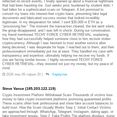
reflected on recent events, I finally opened up about a financial nightmare
that had been haunting me. Just weeks prior, burdened by student debt, I
had fallen for a sophisticated scam on Telegram. A bot promised to
convert my loans into interest-free crypto loans, presenting fake legal
documents and fabricated success stories that looked incredibly
legitimate. In my desperation for relief, I sent $35,000 in ETH as a
"processing fee." The moment the transaction cleared, the bot went silent,
the group disappeared, and I was left in shock. During our conversation,
my friend mentioned TECHY FORCE CYBER RETRIEVAL, explaining
how they had successfully helped someone close to him recover stolen
cryptocurrency. Although I was hesitant to trust another service after
being deceived, I was desperate for hope. I reached out to them, and their
professionalism immediately put me at ease. They handled my case with
transparency and expertise, ultimately helping me recover my funds. If
you are facing similar losses, I highly recommend TECHY FORCE
CYBER RETRIEVAL—they restored not just my money, but my peace of
mind.
2026 оны 05 сарын 20
|
Хариулах
Steve Vance (185.203.122.119)
Crypto Investment Platform Withdrawal Scam Thousands of victims lose
money to fake crypto investment platforms promising guaranteed profits.
These scams often look professional and show fake account balances to
build trust. How the Scam Usually Works Step 1: Initial Contact Victims
are approached through: WhatsApp, Telegram, Instagram, dating apps, or
fake investment groups. Step 2: Fake Profits The platform displays: rising