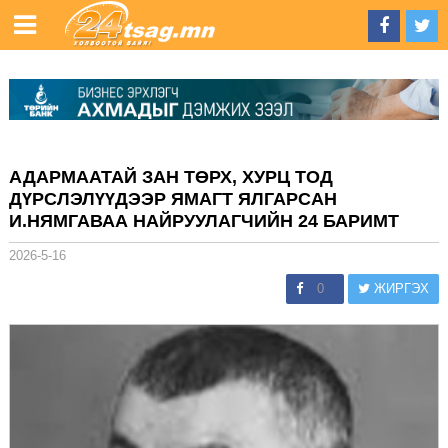
АДАРМААТАЙ ЗАН ТӨРХ, ХУРЦ ТOД
ДҮРСЛЭЛҮҮДЭЭР ЯМАГТ ЯЛГАРСАН
И.НЯМГАВАА НАЙРУУЛАГЧИЙН 24 БАРИМТ
2026-5-16
0
ЖИРГЭХ