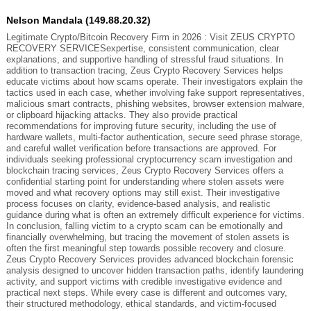
Nelson Mandala (149.88.20.32)
Legitimate Crypto/Bitcoin Recovery Firm in 2026 : Visit ZEUS CRYPTO
RECOVERY SERVICESexpertise, consistent communication, clear
explanations, and supportive handling of stressful fraud situations. In
addition to transaction tracing, Zeus Crypto Recovery Services helps
educate victims about how scams operate. Their investigators explain the
tactics used in each case, whether involving fake support representatives,
malicious smart contracts, phishing websites, browser extension malware,
or clipboard hijacking attacks. They also provide practical
recommendations for improving future security, including the use of
hardware wallets, multi-factor authentication, secure seed phrase storage,
and careful wallet verification before transactions are approved. For
individuals seeking professional cryptocurrency scam investigation and
blockchain tracing services, Zeus Crypto Recovery Services offers a
confidential starting point for understanding where stolen assets were
moved and what recovery options may still exist. Their investigative
process focuses on clarity, evidence-based analysis, and realistic
guidance during what is often an extremely difficult experience for victims.
In conclusion, falling victim to a crypto scam can be emotionally and
financially overwhelming, but tracing the movement of stolen assets is
often the first meaningful step towards possible recovery and closure.
Zeus Crypto Recovery Services provides advanced blockchain forensic
analysis designed to uncover hidden transaction paths, identify laundering
activity, and support victims with credible investigative evidence and
practical next steps. While every case is different and outcomes vary,
their structured methodology, ethical standards, and victim-focused