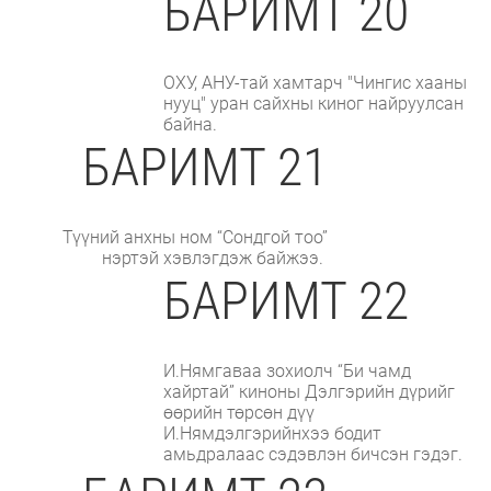
БАРИМТ 20
ОХУ, АНУ-тай хамтарч "Чингис хааны
нууц" уран сайхны киног найруулсан
байна.
БАРИМТ 21
Түүний анхны ном “Сондгой тоо”
нэртэй хэвлэгдэж байжээ.
БАРИМТ 22
И.Нямгаваа зохиолч “Би чамд
хайртай” киноны Дэлгэрийн дүрийг
өөрийн төрсөн дүү
И.Нямдэлгэрийнхээ бодит
амьдралаас сэдэвлэн бичсэн гэдэг.