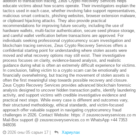
addition to transaction tracing, Zeus Crypto Recovery Services helps
educate victims about how scams operate. Their investigators explain the
tactics used in each case, whether involving fake support representatives,
malicious smart contracts, phishing websites, browser extension malware,
or clipboard hijacking attacks. They also provide practical
recommendations for improving future security, including the use of
hardware wallets, multi-factor authentication, secure seed phrase storage,
and careful wallet verification before transactions are approved. For
individuals seeking professional cryptocurrency scam investigation and
blockchain tracing services, Zeus Crypto Recovery Services offers a
confidential starting point for understanding where stolen assets were
moved and what recovery options may still exist. Their investigative
process focuses on clarity, evidence-based analysis, and realistic
guidance during what is often an extremely difficult experience for victims.
In conclusion, falling victim to a crypto scam can be emotionally and
financially overwhelming, but tracing the movement of stolen assets is
often the first meaningful step towards possible recovery and closure.
Zeus Crypto Recovery Services provides advanced blockchain forensic
analysis designed to uncover hidden transaction paths, identify laundering
activity, and support victims with credible investigative evidence and
practical next steps. While every case is different and outcomes vary,
their structured methodology, ethical standards, and victim-focused
approach offer valuable support in navigating cryptocurrency fraud
challenges in 2026. Contact Website: https: // zeusrecoveryservices.co m
Mail-Box support @ zeusrecoveryservices.co m WhatsApp +44 7353
848036
2026 оны 05 сарын 17
|
Хариулах