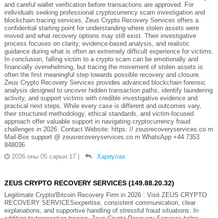
and careful wallet verification before transactions are approved. For
individuals seeking professional cryptocurrency scam investigation and
blockchain tracing services, Zeus Crypto Recovery Services offers a
confidential starting point for understanding where stolen assets were
moved and what recovery options may still exist. Their investigative
process focuses on clarity, evidence-based analysis, and realistic
guidance during what is often an extremely difficult experience for victims.
In conclusion, falling victim to a crypto scam can be emotionally and
financially overwhelming, but tracing the movement of stolen assets is
often the first meaningful step towards possible recovery and closure.
Zeus Crypto Recovery Services provides advanced blockchain forensic
analysis designed to uncover hidden transaction paths, identify laundering
activity, and support victims with credible investigative evidence and
practical next steps. While every case is different and outcomes vary,
their structured methodology, ethical standards, and victim-focused
approach offer valuable support in navigating cryptocurrency fraud
challenges in 2026. Contact Website: https: // zeusrecoveryservices.co m
Mail-Box support @ zeusrecoveryservices.co m WhatsApp +44 7353
848036
2026 оны 05 сарын 17
|
Хариулах
ZEUS CRYPTO RECOVERY SERVICES (149.88.20.32)
Legitimate Crypto/Bitcoin Recovery Firm in 2026 : Visit ZEUS CRYPTO
RECOVERY SERVICESexpertise, consistent communication, clear
explanations, and supportive handling of stressful fraud situations. In