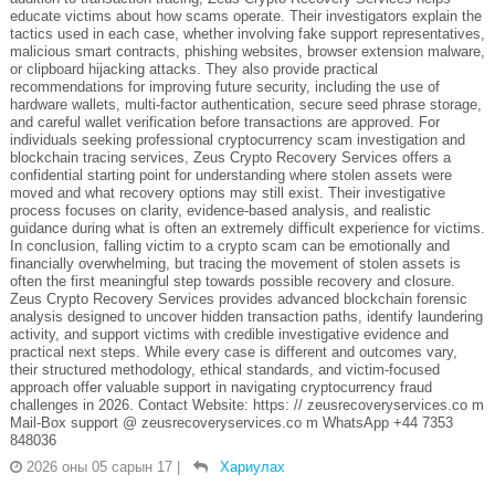
educate victims about how scams operate. Their investigators explain the
tactics used in each case, whether involving fake support representatives,
malicious smart contracts, phishing websites, browser extension malware,
or clipboard hijacking attacks. They also provide practical
recommendations for improving future security, including the use of
hardware wallets, multi-factor authentication, secure seed phrase storage,
and careful wallet verification before transactions are approved. For
individuals seeking professional cryptocurrency scam investigation and
blockchain tracing services, Zeus Crypto Recovery Services offers a
confidential starting point for understanding where stolen assets were
moved and what recovery options may still exist. Their investigative
process focuses on clarity, evidence-based analysis, and realistic
guidance during what is often an extremely difficult experience for victims.
In conclusion, falling victim to a crypto scam can be emotionally and
financially overwhelming, but tracing the movement of stolen assets is
often the first meaningful step towards possible recovery and closure.
Zeus Crypto Recovery Services provides advanced blockchain forensic
analysis designed to uncover hidden transaction paths, identify laundering
activity, and support victims with credible investigative evidence and
practical next steps. While every case is different and outcomes vary,
their structured methodology, ethical standards, and victim-focused
approach offer valuable support in navigating cryptocurrency fraud
challenges in 2026. Contact Website: https: // zeusrecoveryservices.co m
Mail-Box support @ zeusrecoveryservices.co m WhatsApp +44 7353
848036
2026 оны 05 сарын 17
|
Хариулах