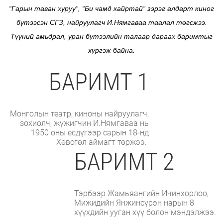
“Гарын таван хуруу”, “Би чамд хайртай” зэрэг алдарт киног
бүтээсэн СГЗ, найруулагч И.Нямгаваа таалал төгсжээ.
Түүний амьдрал, уран бүтээлийн талаар дараах баримтыг
хүргэж байна.
БАРИМТ 1
Монголын театр, киноны найруулагч,
зохиолч, жүжигчин И.Нямгаваа нь
1950 оны есдүгээр сарын 18-нд
Хөвсгөл аймагт төржээ.
БАРИМТ 2
Тэрбээр Жамьяангийн Ичинхорлоо,
Мижидийн Янжинсүрэн нарын 8
хүүхдийн ууган хүү болон мэндэлжээ.