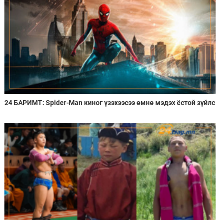
24 БАРИМТ: Spider-Man киног үзэхээсээ өмнө мэдэх ёстой зүйлс