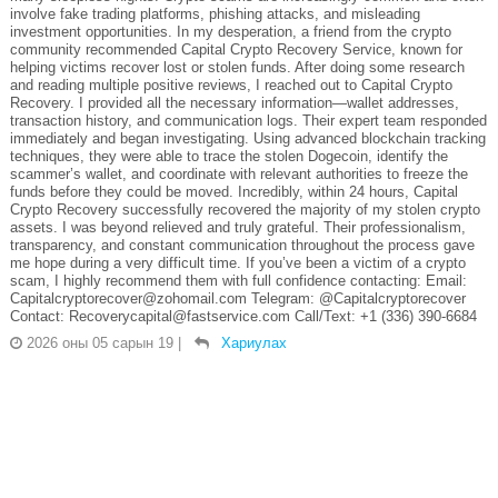
involve fake trading platforms, phishing attacks, and misleading
investment opportunities. In my desperation, a friend from the crypto
community recommended Capital Crypto Recovery Service, known for
helping victims recover lost or stolen funds. After doing some research
and reading multiple positive reviews, I reached out to Capital Crypto
Recovery. I provided all the necessary information—wallet addresses,
transaction history, and communication logs. Their expert team responded
immediately and began investigating. Using advanced blockchain tracking
techniques, they were able to trace the stolen Dogecoin, identify the
scammer’s wallet, and coordinate with relevant authorities to freeze the
funds before they could be moved. Incredibly, within 24 hours, Capital
Crypto Recovery successfully recovered the majority of my stolen crypto
assets. I was beyond relieved and truly grateful. Their professionalism,
transparency, and constant communication throughout the process gave
me hope during a very difficult time. If you’ve been a victim of a crypto
scam, I highly recommend them with full confidence contacting: Email:
Capitalcryptorecover@zohomail.com Telegram: @Capitalcryptorecover
Contact: Recoverycapital@fastservice.com Call/Text: +1 (336) 390-6684
2026 оны 05 сарын 19
|
Хариулах