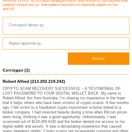
АНХААРУУЛГА: Та сэтгэгдэл бичихдээ хууль зүйн болон ёс суртахууны хэм
хэмжээг хүндэтгэнэ үү. Хэм хэмжээ зөрчсөн сэтгэгдэлийг админ устгах
эрхтэй.
Илгээх
Сэтгэгдэл (1)
Robert Alfred (213.202.219.242)
CRYPTO SCAM RECOVERY SUCCESSFUL – A TESTIMONIAL OF
LOST PASSWORD TO YOUR DIGITAL WALLET BACK. My name is
Robert Alfred, Am from Australia. I’m sharing my experience in the hope
that it helps others who have been victims of crypto scams. A few months
ago, I fell victim to a fraudulent crypto investment scheme linked to a
broker company. I had invested heavily during a time when Bitcoin prices
were rising, thinking it was a good opportunity. Unfortunately, I was
scammed out of $120,000 AUD and the broker denied me access to my
digital wallet and assets. It was a devastating experience that caused
many sleepless nights. Crypto scams are increasingly common and often