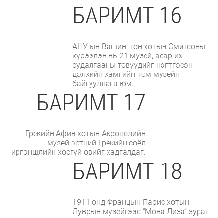
БАРИМТ 16
АНУ-ын Вашингтон хотын Смитсоны
хүрээлэн нь 21 музей, асар их
судалгааны төвүүдийг нэгтгэсэн
дэлхийн хамгийн том музейн
байгууллага юм.
БАРИМТ 17
Грекийн Афин хотын Акрополийн
музей эртний Грекийн соёл
иргэншлийн хосгүй өвийг хадгалдаг.
БАРИМТ 18
1911 онд Францын Парис хотын
Луврын музейгээс “Мона Лиза” зураг