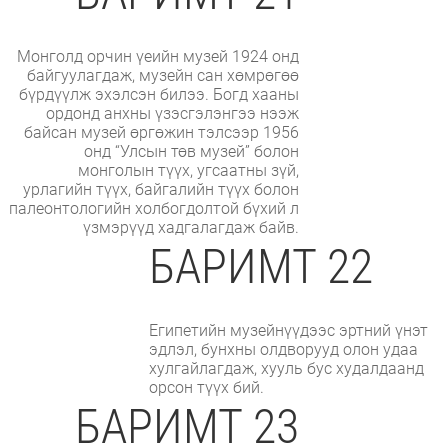
Монголд орчин үеийн музей 1924 онд
байгуулагдаж, музейн сан хөмрөгөө
бүрдүүлж эхэлсэн билээ. Богд хааны
ордонд анхны үзэсгэлэнгээ нээж
байсан музей өргөжин тэлсээр 1956
онд “Улсын төв музей” болон
монголын түүх, угсаатны зүй,
урлагийн түүх, байгалийн түүх болон
палеонтологийн холбогдолтой бүхий л
үзмэрүүд хадгалагдаж байв.
БАРИМТ 22
Египетийн музейнүүдээс эртний үнэт
эдлэл, бунхны олдворууд олон удаа
хулгайлагдаж, хууль бус худалдаанд
орсон түүх бий.
БАРИМТ 23