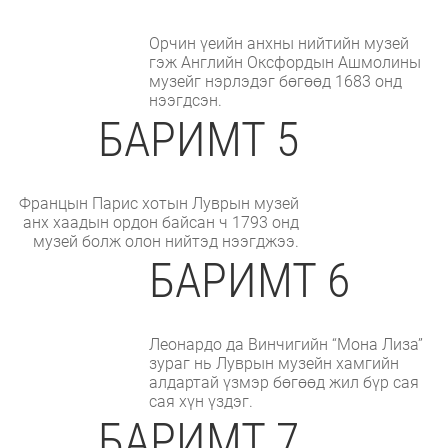
Орчин үеийн анхны нийтийн музей
гэж Английн Оксфордын Ашмолины
музейг нэрлэдэг бөгөөд 1683 онд
нээгдсэн.
БАРИМТ 5
Францын Парис хотын Луврын музей
анх хаадын ордон байсан ч 1793 онд
музей болж олон нийтэд нээгджээ.
БАРИМТ 6
Леонардо да Винчигийн “Мона Лиза”
зураг нь Луврын музейн хамгийн
алдартай үзмэр бөгөөд жил бүр сая
сая хүн үздэг.
БАРИМТ 7