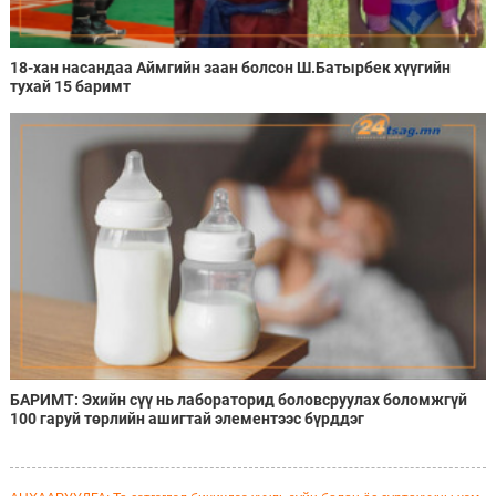
18-хан насандаа Аймгийн заан болсон Ш.Батырбек хүүгийн
тухай 15 баримт
БАРИМТ: Эхийн сүү нь лабораторид боловсруулах боломжгүй
100 гаруй төрлийн ашигтай элементээс бүрддэг