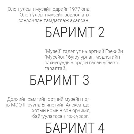
Олон улсын музейн өдрийг 1977 онд
Олон улсын музейн зөвлөл анх
санаачлан тэмдэглэж эхэлсэн.
БАРИМТ 2
“Музей” гэдэг үг нь эртний Грекийн
“Мусейон” буюу урлаг, мэдлэгийн
сахиусуудын ордон гэсэн үгнээс
гаралтай.
БАРИМТ 3
Дэлхийн хамгийн эртний музейн нэг
нь МЭӨ III зуунд Египетийн Александр
хотын номын сан орчимд
байгуулагдсан гэж үздэг.
БАРИМТ 4