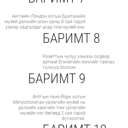
Английн Лондон хотын Британийн
музей дэлхийн олон орны 8 сая гаруй
үзмэр хадгалдаг асар том музей юм.
БАРИМТ 8
Розеттын чулуу хэмээх олдвор
эртний Египетийн бичгийг тайлах
түлхүүр болсон.
БАРИМТ 9
АНУ-ын Нью-Йорк хотын
Метрополитан урлагийн музей нь
дэлхийн хамгийн том урлагийн
музейн нэг бөгөөд 2 сая гаруй
бүтээлтэй.