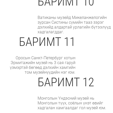
БАРИМТ 10
Ватиканы музейд Микеланжелогийн
зурсан Систины сүмийн тааз зэрэг
дэлхийд алдартай урлагийн бүтээлүүд
хадгалагддаг.
БАРИМТ 11
Оросын Санкт-Петербург хотын
Эрмитажийн музей нь 3 сая гаруй
үзмэртэй бөгөөд дэлхийн хамгийн
том музейнүүдийн нэг юм.
БАРИМТ 12
Монголын Үндэсний музей нь
Монголын түүх, соёлын үнэт өвийг
хадгалан хамгаалдаг гол музей юм.