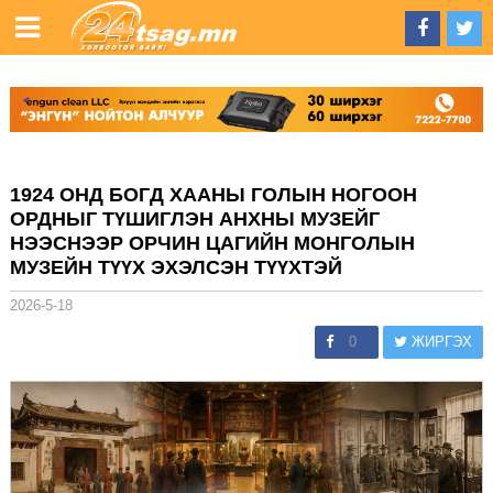
1924 ОНД БОГД ХААНЫ ГОЛЫН НОГООН
ОРДНЫГ ТҮШИГЛЭН АНХНЫ МУЗЕЙГ
НЭЭСНЭЭР ОРЧИН ЦАГИЙН МОНГОЛЫН
МУЗЕЙН ТҮҮХ ЭХЭЛСЭН ТҮҮХТЭЙ
2026-5-18
0
ЖИРГЭХ