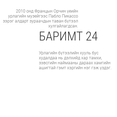
2010 онд Францын Орчин үеийн
урлагийн музейгээс Пабло Пикассо
зэрэг алдарт зураачдын таван бүтээл
хулгайлагдсан.
БАРИМТ 24
Урлагийн бүтээлийн хууль бус
худалдаа нь дэлхийд хар тамхи,
зэвсгийн наймааны дараах хамгийн
ашигтай гэмт хэргийн нэг гэж үздэг.