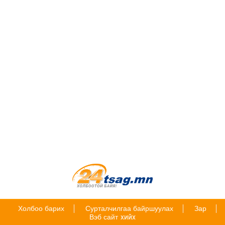
Холбоо барих
Сурталчилгаа байршуулах
Зар
Вэб сайт
хийх