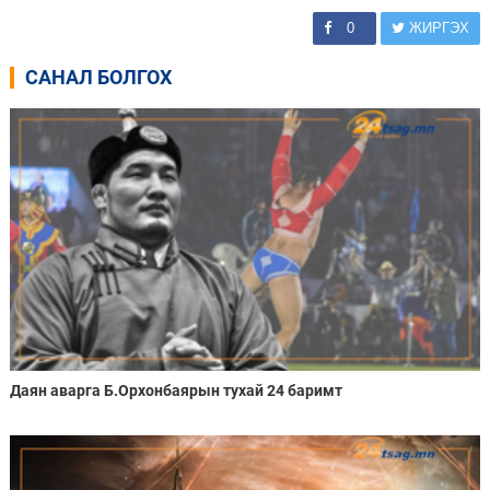
0
ЖИРГЭХ
САНАЛ БОЛГОХ
Даян аварга Б.Орхонбаярын тухай 24 баримт