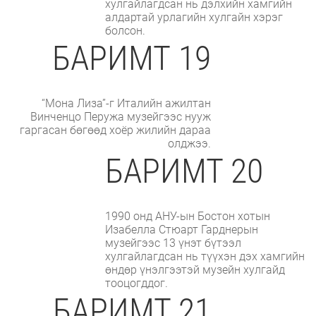
хулгайлагдсан нь дэлхийн хамгийн
алдартай урлагийн хулгайн хэрэг
болсон.
БАРИМТ 19
“Мона Лиза”-г Италийн ажилтан
Винченцо Перужа музейгээс нууж
гаргасан бөгөөд хоёр жилийн дараа
олджээ.
БАРИМТ 20
1990 онд АНУ-ын Бостон хотын
Изабелла Стюарт Гарднерын
музейгээс 13 үнэт бүтээл
хулгайлагдсан нь түүхэн дэх хамгийн
өндөр үнэлгээтэй музейн хулгайд
тооцогддог.
БАРИМТ 21