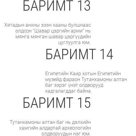
БАРИМТ 13
Хятадын анхны эзэн хааны булшнаас
олдсон “Шавар цэргийн арми” нь
мянга мянган шавар цэргүүдийн
цуглуулга юм.
БАРИМТ 14
Египетийн Каир хотын Египетийн
музейд фараон Тутанхамоны алтан
баг зэрэг үнэт олдворууд
хадгалагддаг байна.
БАРИМТ 15
Тутанхамоны алтан баг нь дэлхийн
хамгийн алдартай археологийн
олдворуудын нэг юм.