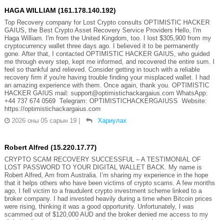
HAGA WILLIAM (161.178.140.192)
Top Recovery company for Lost Crypto consults OPTIMISTIC HACKER
GAIUS, the Best Crypto Asset Recovery Service Providers Hello, I'm
Haga William. I'm from the United Kingdom, too. I lost $305,900 from my
cryptocurrency wallet three days ago. I believed it to be permanently
gone. After that, I contacted OPTIMISTIC HACKER GAIUS, who guided
me through every step, kept me informed, and recovered the entire sum. I
feel so thankful and relieved. Consider getting in touch with a reliable
recovery firm if you're having trouble finding your misplaced wallet. I had
an amazing experience with them. Once again, thank you. OPTIMISTIC
HACKER GAIUS mail: support@optimistichackargaius.com WhatsApp:
+44 737 674 0569 Telegram: OPTIMISTICHACKERGAIUSS Website:
https://optimistichackargaius.com
2026 оны 05 сарын 19
|
Хариулах
Robert Alfred (15.220.17.77)
CRYPTO SCAM RECOVERY SUCCESSFUL – A TESTIMONIAL OF
LOST PASSWORD TO YOUR DIGITAL WALLET BACK. My name is
Robert Alfred, Am from Australia. I’m sharing my experience in the hope
that it helps others who have been victims of crypto scams. A few months
ago, I fell victim to a fraudulent crypto investment scheme linked to a
broker company. I had invested heavily during a time when Bitcoin prices
were rising, thinking it was a good opportunity. Unfortunately, I was
scammed out of $120,000 AUD and the broker denied me access to my