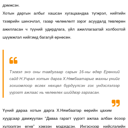
дэмжсэн.
Хотын даргын албыг хашсан хугацаандаа түгжрэл, нийтийн
тээврийн шинэчлэл, газар чөлөөлөлт зэрэг асуудалд төвлөрөн
ажилласан ч түүний удирдлага, үйл ажиллагаатай холбоотой
шүүмжлэл нийгэмд багагүй өрнөсөн.
Тэгвэл энэ оны тавдугаар сарын 16-ны өдөр Ерөнхий
сайд Н.Учрал хотын дарга Х.Нямбаатарыг махны үнийг
зохиомлоор өсгөх нөхцөл бүрдүүлсэн гэх үндэслэлээр
үүрэгт ажлаас нь чөлөөлөх шийдвэр гаргасан.
Үүний дараа хотын дарга Х.Нямбаатар өөрийн цахим
хуудсаар дамжуулан “Даваа гарагт үүрэгт ажлаа албан ёсоор
хүлээлгэн өгнө” хэмээн мэдэгдсэн. Ингэснээр нийслэлийн