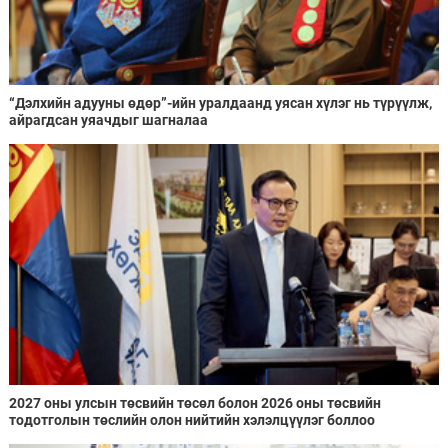
“Дэлхийн адууны өдөр”-ийн уралдаанд уясан хүлэг нь түрүүлж,
айрагдсан уяачдыг шагналаа
2027 оны улсын төсвийн төсөл болон 2026 оны төсвийн
тодотголын төслийн олон нийтийн хэлэлцүүлэг боллоо