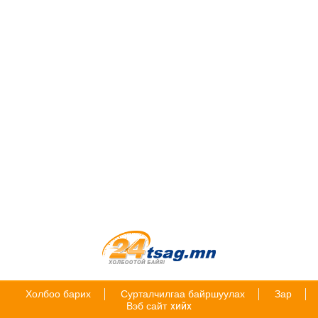
Холбоо барих
Сурталчилгаа байршуулах
Зар
Вэб сайт
хийх