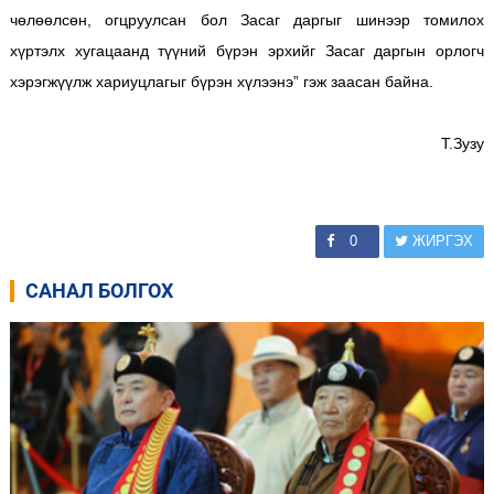
чөлөөлсөн, огцруулсан бол Засаг даргыг шинээр томилох
хүртэлх хугацаанд түүний бүрэн эрхийг Засаг даргын орлогч
хэрэгжүүлж хариуцлагыг бүрэн хүлээнэ” гэж заасан байна.
Т.Зузу
0
ЖИРГЭХ
САНАЛ БОЛГОХ