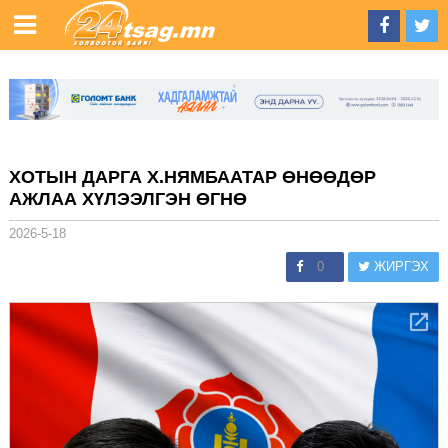
ХОТЫН ДАРГА Х.НЯМБААТАР ӨНӨӨДӨР
АЖЛАА ХҮЛЭЭЛГЭН ӨГНӨ
2026-5-18
0
ЖИРГЭХ