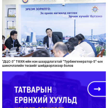
"ДЦС-3” ТӨХК-ийн нэн шаардлагатай “Турбингенератор-5”-ын
шинэчлэлийн төсвийг шийдвэрлэхээр болов