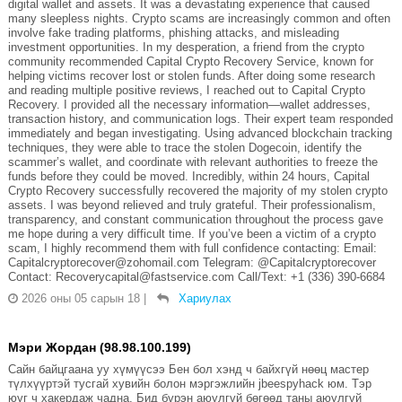
digital wallet and assets. It was a devastating experience that caused
many sleepless nights. Crypto scams are increasingly common and often
involve fake trading platforms, phishing attacks, and misleading
investment opportunities. In my desperation, a friend from the crypto
community recommended Capital Crypto Recovery Service, known for
helping victims recover lost or stolen funds. After doing some research
and reading multiple positive reviews, I reached out to Capital Crypto
Recovery. I provided all the necessary information—wallet addresses,
transaction history, and communication logs. Their expert team responded
immediately and began investigating. Using advanced blockchain tracking
techniques, they were able to trace the stolen Dogecoin, identify the
scammer’s wallet, and coordinate with relevant authorities to freeze the
funds before they could be moved. Incredibly, within 24 hours, Capital
Crypto Recovery successfully recovered the majority of my stolen crypto
assets. I was beyond relieved and truly grateful. Their professionalism,
transparency, and constant communication throughout the process gave
me hope during a very difficult time. If you’ve been a victim of a crypto
scam, I highly recommend them with full confidence contacting: Email:
Capitalcryptorecover@zohomail.com Telegram: @Capitalcryptorecover
Contact: Recoverycapital@fastservice.com Call/Text: +1 (336) 390-6684
2026 оны 05 сарын 18
|
Хариулах
Мэри Жордан (98.98.100.199)
Сайн байцгаана уу хүмүүсээ Бен бол хэнд ч байхгүй нөөц мастер
түлхүүртэй тусгай хувийн болон мэргэжлийн jbeespyhack юм. Тэр
юуг ч хакердаж чадна. Бид бүрэн аюулгүй бөгөөд таны аюулгүй