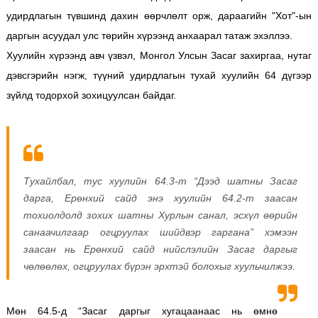
удирдлагын түвшинд дахин өөрчлөлт орж, дараагийн "Хот"-ын
даргын асуудал улс төрийн хүрээнд анхаарал татаж эхэллээ.
Хуулийн хүрээнд авч үзвэл, Монгол Улсын Засаг захиргаа, нутаг
дэвсгэрийн нэгж, түүний удирдлагын тухай хуулийн 64 дүгээр
зүйлд тодорхой зохицуулсан байдаг.
Тухайлбал, тус хуулийн 64.3-т “Дээд шатны Засаг
дарга, Ерөнхий сайд энэ хуулийн 64.2-т заасан
тохиолдолд зохих шатны Хурлын санал, эсхүл өөрийн
санаачилгаар огцруулах шийдвэр гаргана” хэмээн
заасан нь Ерөнхий сайд нийслэлийн Засаг даргыг
чөлөөлөх, огцруулах бүрэн эрхтэй болохыг хуульчилжээ.
Мөн 64.5-д “Засаг даргыг хугацаанаас нь өмнө