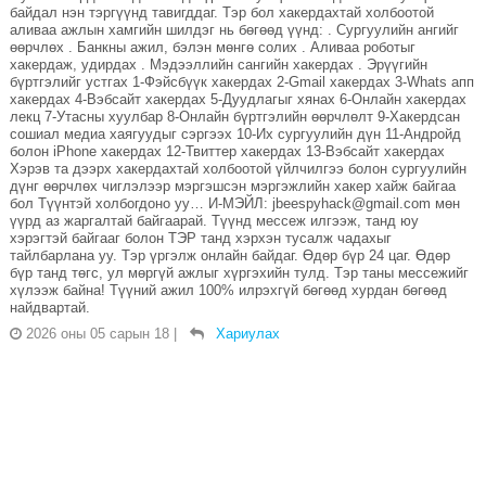
байдал нэн тэргүүнд тавигддаг. Тэр бол хакердахтай холбоотой
аливаа ажлын хамгийн шилдэг нь бөгөөд үүнд: . Сургуулийн ангийг
өөрчлөх . Банкны ажил, бэлэн мөнгө солих . Аливаа роботыг
хакердаж, удирдах . Мэдээллийн сангийн хакердах . Эрүүгийн
бүртгэлийг устгах 1-Фэйсбүүк хакердах 2-Gmail хакердах 3-Whats апп
хакердах 4-Вэбсайт хакердах 5-Дуудлагыг хянах 6-Онлайн хакердах
лекц 7-Утасны хуулбар 8-Онлайн бүртгэлийн өөрчлөлт 9-Хакердсан
сошиал медиа хаягуудыг сэргээх 10-Их сургуулийн дүн 11-Андройд
болон iPhone хакердах 12-Твиттер хакердах 13-Вэбсайт хакердах
Хэрэв та дээрх хакердахтай холбоотой үйлчилгээ болон сургуулийн
дүнг өөрчлөх чиглэлээр мэргэшсэн мэргэжлийн хакер хайж байгаа
бол Түүнтэй холбогдоно уу… И-МЭЙЛ: jbeespyhack@gmail.com мөн
үүрд аз жаргалтай байгаарай. Түүнд мессеж илгээж, танд юу
хэрэгтэй байгааг болон ТЭР танд хэрхэн тусалж чадахыг
тайлбарлана уу. Тэр үргэлж онлайн байдаг. Өдөр бүр 24 цаг. Өдөр
бүр танд төгс, ул мөргүй ажлыг хүргэхийн тулд. Тэр таны мессежийг
хүлээж байна! Түүний ажил 100% илрэхгүй бөгөөд хурдан бөгөөд
найдвартай.
2026 оны 05 сарын 18
|
Хариулах