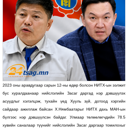
2023 оны аравдугаар сарын 12-ны өдөр болсон НИТХ-ын ээлжит
бус хуралдаанаар нийслэлийн Засаг даргад нэр дэвшүүлэх
асуудлыг хэлэлцэж, тухайн үед Хууль зүй, дотоод хэргийн
сайдаар ажиллаж байсан Х.Нямбаатарыг НИТХ дахь МАН-ын
бүлгээс нэр дэвшүүлсэн байдаг. Улмаар төлөөлөгчдийн 78.5
хувийн саналаар түүнийг нийслэлийн Засаг даргаар томилохыг