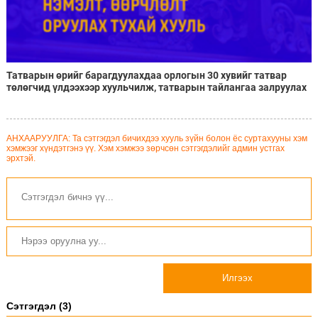
Татварын өрийг барагдуулахдаа орлогын 30 хувийг татвар
төлөгчид үлдээхээр хуульчилж, татварын тайлангаа залруулах
хугацааг хоёр жил болгон сунгажээ
АНХААРУУЛГА: Та сэтгэгдэл бичихдээ хууль зүйн болон ёс суртахууны хэм
хэмжээг хүндэтгэнэ үү. Хэм хэмжээ зөрчсөн сэтгэгдэлийг админ устгах
эрхтэй.
Илгээх
Сэтгэгдэл (3)