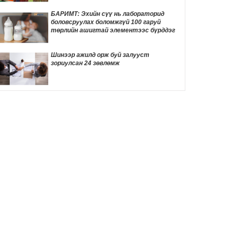
5 цаг 48 мин
БАРИМТ: Эхийн сүү нь лабораторид
боловсруулах боломжгүй 100 гаруй
"Дөчин жилийн дараа өөрийн гэсэн
төрлийн ашигтай элементээс бүрддэг
байртай боллоо"
6 цаг 5 мин
Шинээр ажилд орж буй залууст
зориулсан 24 зөвлөмж
24 БАРИМТ: Spider-Man киног үзэхээсээ
өмнө мэдэх ёстой зүйлс
6 цаг 18 мин
Өнөөдөр автомашины сондгой улсын
дугаартай хэрэглэгчдэд бензин олгоно
6 цаг 43 мин
Өнөөдөр хийгдэх цахилгаан засварын
хуваарь
6 цаг 46 мин
ӨНӨӨДӨР: “Чингис хааны тайлга
тахилга” сэдэвт эрдэм шинжилгээний
хурал болно
6 цаг 55 мин