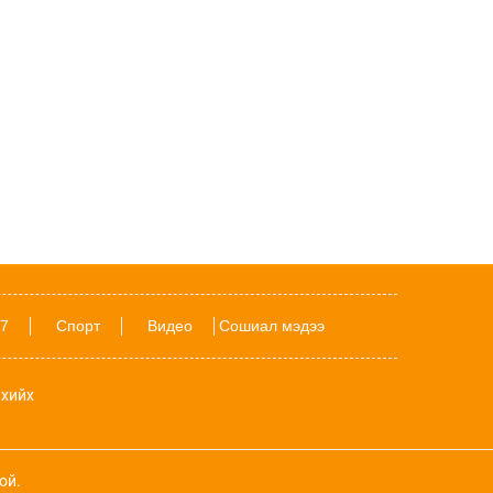
Улаанбаатарт 30 градус дулаан байна
7 цаг 2 мин
Даян аварга Б.Орхонбаярын тухай 24
баримт
18-хан насандаа Аймгийн заан болсон
Ш.Батырбек хүүгийн тухай 15 баримт
POETRY: Намрыг угтах найман шүлэг
7
Спорт
Видео
Сошиал мэдээ
Дэлхий даяар шатахууны хомсдол
хийх
нүүрлэсэн ч Орос, Куба, Хятад улсад
илүү хурцадмал байдал үүсээд байна
Наймдугаар сард ордуудын амьдрал
ой.
хэрхэн өрнөх вэ?