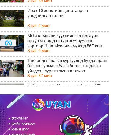
2 цаг 59 мин
Ирэх 10 хоногийн цаг агаарын
урьдчилсан төлөв
3 цаг 6 мин
Meta компани хүүхдийн сэтгэл зүйн
эрүүл мэндэд хохирол учруулсан
хэргээр Нью-Мексико мужид 567 сая
3 цаг 9 мин
доллар төлөхөөр болжээ
Тайландын нэгэн сургуульд буудалцаан
болсны улмаас багш болон халдлага
үйлдсэн сурагч амиа алджээ
3 цаг 37 мин
Б.Пүрэвдагва: Найман салбарын 103
үйлчилгээний бүртгэлийг цуцалснаар
бизнес эрхлэхэд таатай нөхцөл бүрдэнэ
3 цаг 38 мин
Ц.Сандаг-Очир: COP17 ба COP31 хурлын
уялдаа нь Риогийн гурван конвенцын
нэгдсэн хэрэгжилтийг ахиулах чухал
4 цаг 18 мин
алхам болно