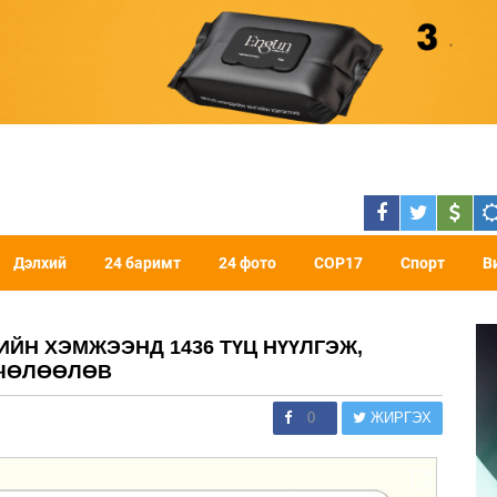
Дэлхий
24 баримт
24 фото
COP17
Спорт
В
ЙН ХЭМЖЭЭНД 1436 ТҮЦ НҮҮЛГЭЖ,
 ЧӨЛӨӨЛӨВ
0
ЖИРГЭХ