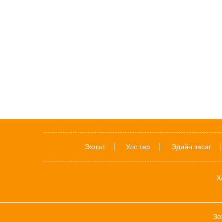
Эхлэл
Улс төр
Эдийн засаг
Х
Зо