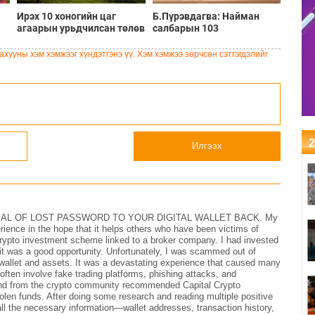
Ирэх 10 хоногийн цаг
Б.Пүрэвдагва: Найман
агаарын урьдчилсан төлөв
салбарын 103
ЛЖ
үйлчилгээний бүртгэлийг
цуцалснаар бизнес
хууны хэм хэмжээг хүндэтгэнэ үү. Хэм хэмжээ зөрчсөн сэтгэгдэлийг
эрхлэхэд таатай нөхцөл
бүрдэнэ
2
Илгээх
AL OF LOST PASSWORD TO YOUR DIGITAL WALLET BACK. My
rience in the hope that it helps others who have been victims of
 crypto investment scheme linked to a broker company. I had invested
g it was a good opportunity. Unfortunately, I was scammed out of
wallet and assets. It was a devastating experience that caused many
ten involve fake trading platforms, phishing attacks, and
iend from the crypto community recommended Capital Crypto
olen funds. After doing some research and reading multiple positive
all the necessary information—wallet addresses, transaction history,