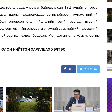
өдөлгөөнд саад учруулж байршуулсан ТҮЦ-үүдийг өнгөрсөн
Засаг даргын захирамжаар эрчимтэйгээр нүүлгэж, нийтийн
бал, өнгөрсөн онд нийслэлийн төвийн зургаан дүүргийн
лөөлсөн юм. Ингэснээр явган хүний зам, нийтийн эзэмшлийн
өтэй зорчих нөхцөл бүрдсэн. Мөн хотын өнгө үзэмж, орчны
, ОЛОН НИЙТТЭЙ ХАРИЛЦАХ ХЭЛТЭС
0
ЖИРГЭХ