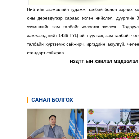
Нийтийн эзэмшлийн гудамж, талбай болон зорчих х
оны дөрөвдүгээр сараас эхлэн нийслэл, дүүргийн 
эзэмшлийн зам талбайг чөлөөлж эхэлсэн. Тодруул
хэмжээнд нийт 1436 ТҮЦ-ийг нүүлгэж, зам талбайг чө
талбайн хүртээмж сайжирч, иргэдийн аюулгүй, чөлө
стандарт сайжрав.
НЗДТГ-ЫН ХЭВЛЭЛ МЭДЭЭЛЭЛ
САНАЛ БОЛГОХ