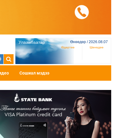
Улаанбаатар
Өнөөдөр / 2026.08.07
Өдөртөө
Шөнөдөө
идео
Сошиал мэдээ