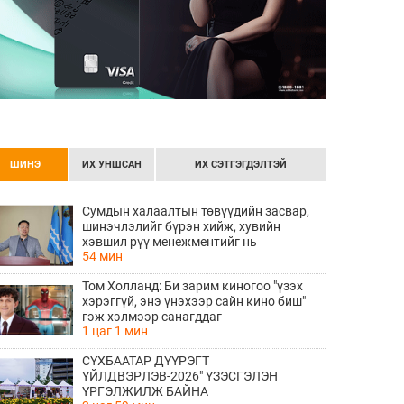
ШИНЭ
ИХ УНШСАН
ИХ СЭТГЭГДЭЛТЭЙ
Сумдын халаалтын төвүүдийн засвар,
шинэчлэлийг бүрэн хийж, хувийн
хэвшил рүү менежментийг нь
54 мин
шилжүүлсэн гэдгийг онцоллоо
Том Холланд: Би зарим киногоо "үзэх
хэрэггүй, энэ үнэхээр сайн кино биш"
гэж хэлмээр санагддаг
1 цаг 1 мин
СҮХБААТАР ДҮҮРЭГТ
ҮЙЛДВЭРЛЭВ-2026" ҮЗЭСГЭЛЭН
ҮРГЭЛЖИЛЖ БАЙНА