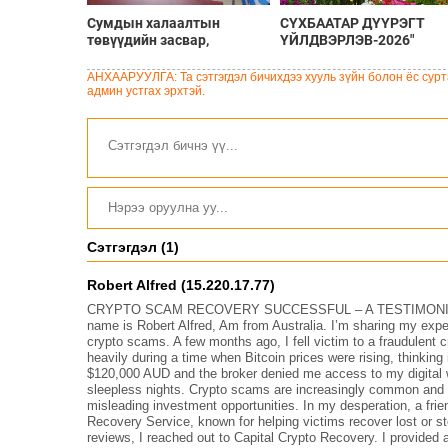
Сумдын халаалтын
СҮХБААТАР ДҮҮРЭГТ
төвүүдийн засвар,
ҮЙЛДВЭРЛЭВ-2026"
шинэчлэлийг бүрэн хийж,
ҮЗЭСГЭЛЭН ҮРГЭЛЖИ
хувийн хэвшил рүү
БАЙНА
АНХААРУУЛГА: Та сэтгэгдэл бичихдээ хууль зүйн болон ёс сурта
менежментийг нь
админ устгах эрхтэй.
шилжүүлсэн гэдгийг
онцоллоо
Сэтгэгдэл (1)
Robert Alfred (15.220.17.77)
CRYPTO SCAM RECOVERY SUCCESSFUL – A TESTIMONI
name is Robert Alfred, Am from Australia. I’m sharing my expe
crypto scams. A few months ago, I fell victim to a fraudulent
heavily during a time when Bitcoin prices were rising, thinkin
$120,000 AUD and the broker denied me access to my digital 
sleepless nights. Crypto scams are increasingly common and of
misleading investment opportunities. In my desperation, a fr
Recovery Service, known for helping victims recover lost or st
reviews, I reached out to Capital Crypto Recovery. I provided 