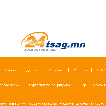
Нийгэм
Дэлхий
24 баримт
24 фото
COP1
олбоо барих
Сурталчилгаа байршуулах
Зар
Вэб сайт
хиогчийн эрх хуулиар хамгаалагдсан. Мэдээлэл хуулбарлах хориот