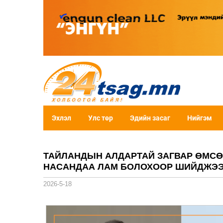
Эхлэл
Улс төр
Эдийн засаг
Нийгэм
ТАЙЛАНДЫН АЛДАРТАЙ ЗАГВАР ӨМСӨ
НАСАНДАА ЛАМ БОЛОХООР ШИЙДЖЭ
2026-5-18