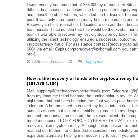
I was recently scammed out of $53,000 by a fraudulent Bitcoi
difficult health issues, as I was also facing cancer surgery e
and consulting other victims, which led me to discover the ex
post It was only after spending many hours researching and ask
Recovery’s stellar reputation. I decided to contact them becau
testimonials. I had no idea that this would be the pivotal mome
team, I was able to recover my lost cryptocurrency back. The
utilizing the latest technology ensured a successful outcome.
cryptocurrency fraud. For assistance contact Recoverycapit
6684 via email: Capitalcryptorecover@zohomail.com you can vis
rec-1
2026 оны 05 сарын 20
|
Хариулах
How is the recovery of funds after cryptocurrency fr
(161.178.1.104)
Mail. support(@)techyforcecyberretrieval(.)com Telegram. (@
from my longtime friend became the turning point in my life. As
nightmare that had been haunting me. Just weeks prior, burden
Telegram. A bot promised to convert my loans into interest-fre
success stories that looked incredibly legitimate. In my desper
moment the transaction cleared, the bot went silent, the group
friend mentioned TECHY FORCE CYBER RETRIEVAL, explainin
recover stolen cryptocurrency. Although I was hesitant to trust
reached out to them, and their professionalism immediately 
expertise, ultimately helping me recover my funds. If you 