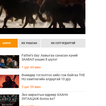
ШИНЭ
ИХ УНШСАН
ИХ СЭТГЭГДЭЛТЭЙ
Father's day: Аавыгаа санасан хүний
ЗААВАЛ унших 8 шүлэг
1 цаг 44 мин
Өнөөдөр тоглолтоо хийх гэж байгаа THE
HU хамтлагийн алдартай 10 дуу
2 цаг 39 мин
Энэ амралтын өдрөөр ХААНА
ЗУГААЦАЖ болох вэ?