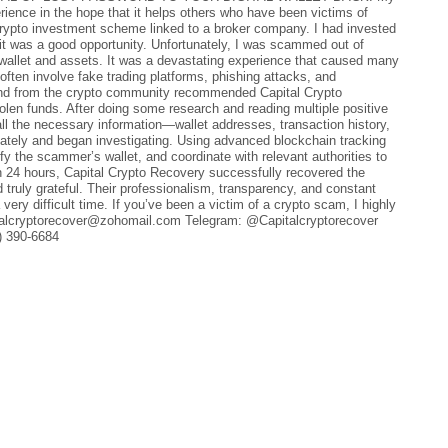
rience in the hope that it helps others who have been victims of
 crypto investment scheme linked to a broker company. I had invested
g it was a good opportunity. Unfortunately, I was scammed out of
wallet and assets. It was a devastating experience that caused many
ten involve fake trading platforms, phishing attacks, and
iend from the crypto community recommended Capital Crypto
olen funds. After doing some research and reading multiple positive
all the necessary information—wallet addresses, transaction history,
tely and began investigating. Using advanced blockchain tracking
fy the scammer’s wallet, and coordinate with relevant authorities to
in 24 hours, Capital Crypto Recovery successfully recovered the
 truly grateful. Their professionalism, transparency, and constant
ry difficult time. If you’ve been a victim of a crypto scam, I highly
italcryptorecover@zohomail.com Telegram: @Capitalcryptorecover
) 390-6684