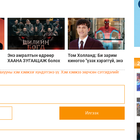
Энэ амралтын өдрөөр
Том Холланд: Би зарим
ХААНА ЗУГААЦАЖ болох
киногоо "үзэх хэрэггүй, энэ
2
вэ?
үнэхээр сайн кино биш"
гэж хэлмээр санагддаг
хууны хэм хэмжээг хүндэтгэнэ үү. Хэм хэмжээ зөрчсөн сэтгэгдэлийг
Илгээх