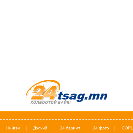
Нийгэм
Дэлхий
24 баримт
24 фото
COP1