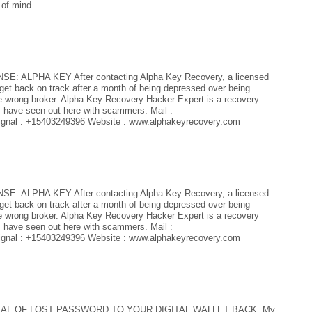
of mind.
LPHA KEY After contacting Alpha Key Recovery, a licensed
get back on track after a month of being depressed over being
e wrong broker. Alpha Key Recovery Hacker Expert is a recovery
 I have seen out here with scammers. Mail :
gnal : +15403249396 Website : www.alphakeyrecovery.com
LPHA KEY After contacting Alpha Key Recovery, a licensed
get back on track after a month of being depressed over being
e wrong broker. Alpha Key Recovery Hacker Expert is a recovery
 I have seen out here with scammers. Mail :
gnal : +15403249396 Website : www.alphakeyrecovery.com
AL OF LOST PASSWORD TO YOUR DIGITAL WALLET BACK. My