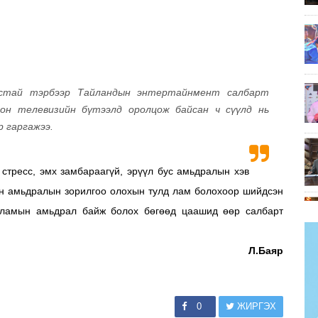
астай тэрбээр Тайландын энтертайнмент салбарт
он телевизийн бүтээлд оролцож байсан ч сүүлд нь
р гаргажээ.
стресс, эмх замбараагүй, эрүүл бус амьдралын хэв
лон амьдралын зорилгоо олохын тулд лам болохоор шийдсэн
 ламын амьдрал байж болох бөгөөд цаашид өөр салбарт
Л.Баяр
0
ЖИРГЭХ