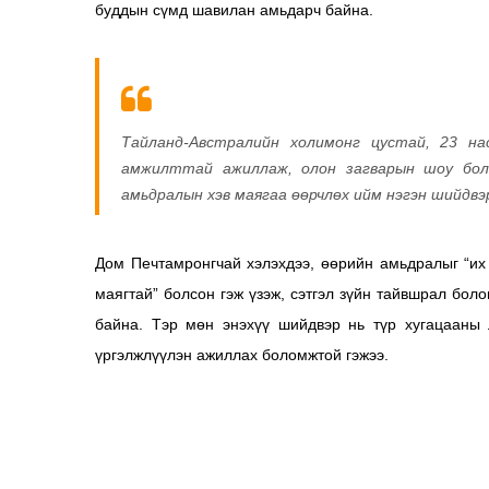
буддын сүмд шавилан амьдарч байна.
Тайланд-Австралийн холимонг цустай, 23 н
амжилттай ажиллаж, олон загварын шоу бол
амьдралын хэв маягаа өөрчлөх ийм нэгэн шийдвэ
Дом Печтамронгчай хэлэхдээ, өөрийн амьдралыг “их 
маягтай” болсон гэж үзэж, сэтгэл зүйн тайвшрал бо
байна.
Тэр мөн энэхүү шийдвэр нь түр хугацааны
үргэлжлүүлэн ажиллах боломжтой гэжээ.