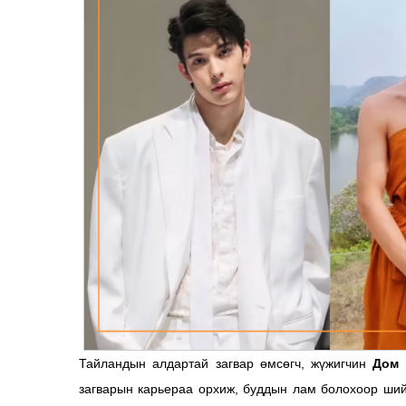
Тайландын алдартай загвар өмсөгч, жүжигчин
Дом 
загварын карьераа орхиж, буддын лам болохоор ший