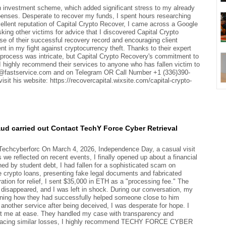
n investment scheme, which added significant stress to my already
xpenses. Desperate to recover my funds, I spent hours researching
cellent reputation of Capital Crypto Recover, I came across a Google
ing other victims for advice that I discovered Capital Crypto
se of their successful recovery record and encouraging client
nt in my fight against cryptocurrency theft. Thanks to their expert
 process was intricate, but Capital Crypto Recovery's commitment to
 I highly recommend their services to anyone who has fallen victim to
al@fastservice.com and on Telegram OR Call Number +1 (336)390-
it his website: https://recovercapital.wixsite.com/capital-crypto-
aud carried out Contact TechY Force Cyber Retrieval
)Techcyberforc On March 4, 2026, Independence Day, a casual visit
 we reflected on recent events, I finally opened up about a financial
ed by student debt, I had fallen for a sophisticated scam on
e crypto loans, presenting fake legal documents and fabricated
ation for relief, I sent $35,000 in ETH as a "processing fee." The
 disappeared, and I was left in shock. During our conversation, my
g how they had successfully helped someone close to him
 another service after being deceived, I was desperate for hope. I
put me at ease. They handled my case with transparency and
are facing similar losses, I highly recommend TECHY FORCE CYBER