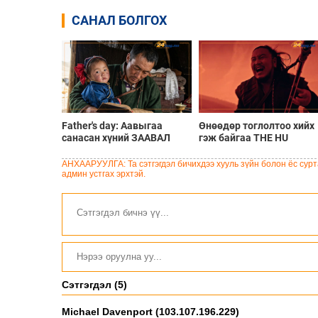
САНАЛ БОЛГОХ
Father's day: Аавыгаа
Өнөөдөр тоглолтоо хийх
санасан хүний ЗААВАЛ
гэж байгаа THE HU
унших 8 шүлэг
хамтлагийн алдартай 10
дуу
АНХААРУУЛГА: Та сэтгэгдэл бичихдээ хууль зүйн болон ёс сурта
админ устгах эрхтэй.
Сэтгэгдэл (5)
Michael Davenport (103.107.196.229)