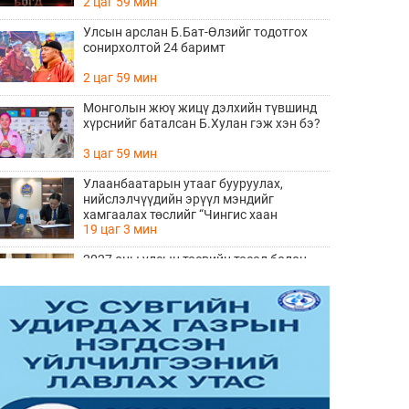
2 цаг 59 мин
Улсын арслан Б.Бат-Өлзийг тодотгох
сонирхолтой 24 баримт
2 цаг 59 мин
Монголын жюү жицү дэлхийн түвшинд
хүрснийг баталсан Б.Хулан гэж хэн бэ?
3 цаг 59 мин
Улаанбаатарын утааг бууруулах,
нийслэлчүүдийн эрүүл мэндийг
хамгаалах төслийг “Чингис хаан
19 цаг 3 мин
баялгийн сан нэгдэл” ХХК-тай хамтран
хэрэгжүүлнэ
2027 оны улсын төсвийн төсөл болон
2026 оны төсвийн тодотголын төслийн
олон нийтийн хэлэлцүүлэг боллоо
19 цаг 21 мин
Нийгмийн даатгалын сангийн хөрөнгө
7.6 тэрбум төгрөгөөр арвижлаа
19 цаг 40 мин