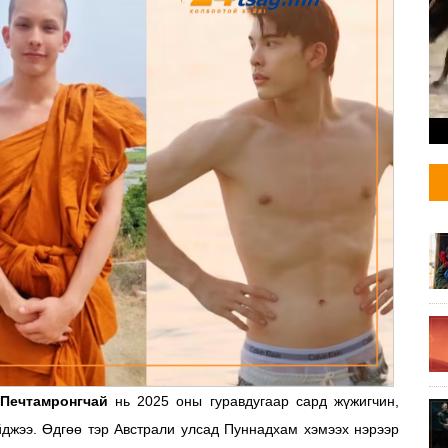
Печтамронгчай
нь 2025 оны гуравдугаар сард жүжигчин,
джээ. Өдгөө тэр Австрали улсад Пуннадхам хэмээх нэрээр