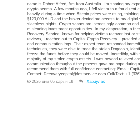
name is Robert Alfred, Am from Australia. I’m sharing my expe
crypto scams. A few months ago, I fell victim to a fraudulent
heavily during a time when Bitcoin prices were rising, thinkin
$120,000 AUD and the broker denied me access to my digital 
sleepless nights. Crypto scams are increasingly common and of
misleading investment opportunities. In my desperation, a fr
Recovery Service, known for helping victims recover lost or st
reviews, I reached out to Capital Crypto Recovery. I provided 
and communication logs. Their expert team responded immedia
techniques, they were able to trace the stolen Dogecoin, identi
freeze the funds before they could be moved. Incredibly, with
majority of my stolen crypto assets. I was beyond relieved and
communication throughout the process gave me hope during a ve
recommend them with full confidence contacting: Email: Cap
Contact: Recoverycapital@fastservice.com Call/Text: +1 (336
2026 оны 05 сарын 18
|
Хариулах