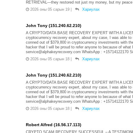
RETRIEVAL—they restored not just my money, but my peace 
2026 оны 05 сарын 19
|
Хариулах
John Tony (151.240.62.210)
A CRYPTO/DATA BASE RECOVERY EXPERT WITH A LICENSE: A
cryptocurrency recovery expert, about my case, I was able to 
conned out of $379,800 in cryptocurrency investments with th
hacker that I will be proud to refer anyone to because of what
service@alphakeyrecovery.com WhatsApp : +15714122170 Si
2026 оны 05 сарын 18
|
Хариулах
John Tony (151.240.62.210)
A CRYPTO/DATA BASE RECOVERY EXPERT WITH A LICENSE: A
cryptocurrency recovery expert, about my case, I was able to 
conned out of $379,800 in cryptocurrency investments with th
hacker that I will be proud to refer anyone to because of what
service@alphakeyrecovery.com WhatsApp : +15714122170 Si
2026 оны 05 сарын 18
|
Хариулах
Robert Alfred (16.56.17.113)
CRYPTO SCAM RECOVERY SUCCESSFUL – A TESTIMONI