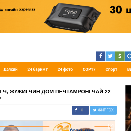
Дэлхий
24 баримт
24 фото
COP17
Спорт
В
ГЧ, ЖҮЖИГЧИН ДОМ ПЕЧТАМРОНГЧАЙ 22
Э
0
ЖИРГЭХ