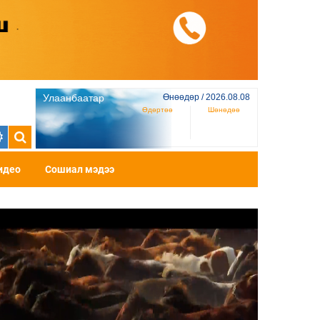
Улаанбаатар
Өнөөдөр / 2026.08.08
Өдөртөө
Шөнөдөө
идео
Сошиал мэдээ