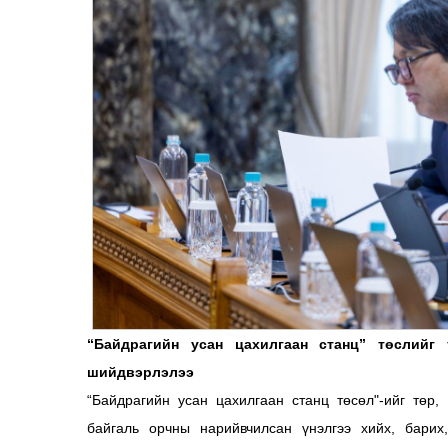
“Байдрагийн усан цахилгаан станц” төслийг
шийдвэрлэлээ
“Байдрагийн усан цахилгаан станц төсөл"-ийг төр,
байгаль орчны нарийвчилсан үнэлгээ хийх, барих,