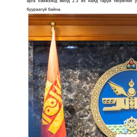
арга хэмжээнд жилд 2.3 их наяд гаруй төгрөгийг 
буураагүй байна.