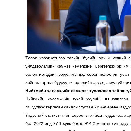
Төсөл хэрэгжсэнээр төвийн бүсийн эрчим хүчний с
үйлдвэрлэлийн хэмжээ нэмэгдэнэ. Сэргээгдэх эрчим
болон иргэдийн эрүүл мэндэд сөрөг нөлөөгүй, усан
хийн ялгарлыг бууруулж, иргэдийн эрүүл, аюулгүй ор
Нийгмийн халамжийг дэмжлэг туслалцаа зайлшгүй
Нийгмийн халамжийн тухай хуулийн шинэчилсэн н
гишүүдээс гаргасан саналыг тусган УИХ-д өргөн мэдүү
Үндэсний статистикийн хорооны хийсэн судалгаагаа
бол 2022 онд 27.1 хувь болж, 914.2 мянган хүн яду