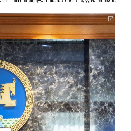
улсын төсвөөс зарцуулж байгаа боловч ядуурал дорвитой