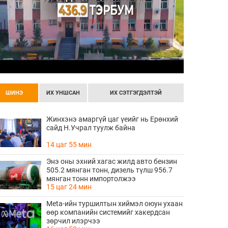
ШИНЭ
ИХ УНШСАН
ИХ СЭТГЭГДЭЛТЭЙ
Жинхэнэ амаргүй цаг үеийг нь Ерөнхий
сайд Н.Учрал туулж байна
14 цаг 55 мин
Энэ оны эхний хагас жилд авто бензин
505.2 мянган тонн, дизель түлш 956.7
мянган тонн импортолжээ
15 цаг 24 мин
Meta-ийн туршилтын хиймэл оюун ухаан
өөр компанийн системийг хакердсан
зөрчил илэрчээ