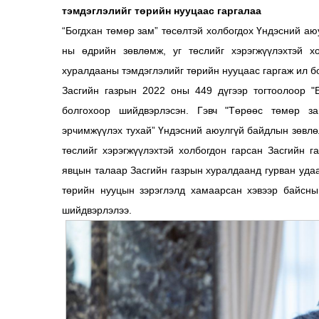
тэмдэглэлийг төрийн нууцаас гаргалаа
“Богдхан төмөр зам” төсөлтэй холбогдох Үндэсний а
ны өдрийн зөвлөмж, уг төслийг хэрэгжүүлэхтэй хо
хуралдааны тэмдэглэлийг төрийн нууцаас гаргаж ил б
Засгийн газрын 2022 оны 449 дүгээр тогтоолоор "
болгохоор шийдвэрлэсэн. Гэвч "Төрөөс төмөр за
эрчимжүүлэх тухай” Үндэсний аюулгүй байдлын зөвлө
төслийг хэрэгжүүлэхтэй холбогдон гарсан Засгийн г
явцын талаар Засгийн газрын хуралдаанд гурван уда
төрийн нууцын зэрэглэлд хамаарсан хэвээр байсны
шийдвэрлэлээ.