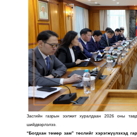
Засгийн газрын ээлжит хуралдаан 2026 оны тавд
шийдвэрлэлээ.
“Богдхан төмөр зам” төслийг хэрэгжүүлэхэд га