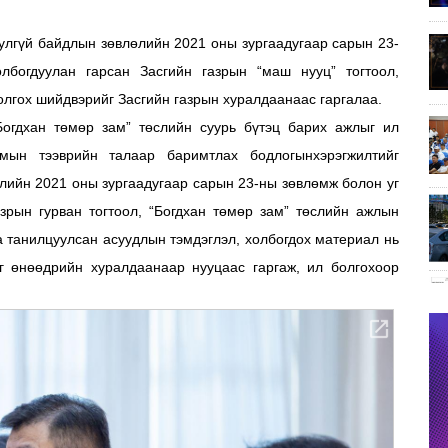
юулгүй байдлын зөвлөлийн 2021 оны зургаадугаар сарын 23-
лбогдуулан гарсан Засгийн газрын “маш нууц” тогтоол,
олгох шийдвэрийг Засгийн газрын хуралдаанаас гаргалаа.
Богдхан төмөр зам” төслийн суурь бүтэц барих ажлыг ил
мын тээврийн талаар баримтлах бодлогынхэрэгжилтийг
лийн 2021 оны зургаадугаар сарын 23-ны зөвлөмж болон уг
азрын гурван тогтоол, “Богдхан төмөр зам” төслийн ажлын
а танилцуулсан асуудлын тэмдэглэл, холбогдох материал нь
г өнөөдрийн хуралдаанаар нууцаас гаргаж, ил болгохоор