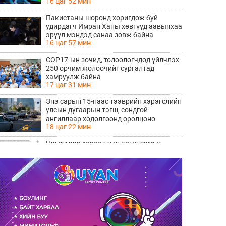
16 цаг 52 мин
Пакистаны шоронд хоригдож буй
удирдагч Имран Ханы хөвгүүд аавынхаа
эрүүл мэндэд санаа зовж байна
16 цаг 57 мин
COP17-ын зочид, төлөөлөгчдөд үйлчлэх
250 орчим жолоочийг сургалтад
хамруулж байна
17 цаг 31 мин
Энэ сарын 15-наас тээврийн хэрэгслийн
улсын дугаарын тэгш, сондгой
ангиллаар хөдөлгөөнд оролцоно
18 цаг 22 мин
Нэгдүгээр хорооллын арын замыг
наймдугаар сарын 6-ны 23:00 цагаас түр
хааж, борооны ус зайлуулах шугамын
18 цаг 24 мин
хөндлөн сэтэлгээ хийнэ
“Туул усан цогцолбор” төслийн
нэгдүгээр шатны ТЭЗҮ-ийг
боловсруулах ажил 90 хувийн
18 цаг 26 мин
гүйцэтгэлтэй байна