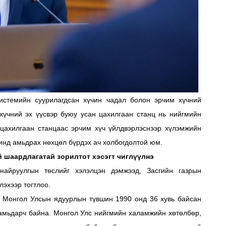
истемийн суурилагдсан хүчин чадал болон эрчим хүчний
 хүчний эх үүсвэр буюу усан цахилгаан станц нь нийгмийн
 цахилгаан станцаас эрчим хүч үйлдвэрлэснээр хүлэмжийн
чинд амьдрах нөхцөл бүрдэх ач холбогдолтой юм.
 шаардлагатай зорилтот хэсэгт чиглүүлнэ
айруулгын төслийг хэлэлцэн дэмжээд, Засгийн газрын
лэхээр тогтлоо.
р Монгол Улсын ядуурлын түвшин 1990 онд 36 хувь байсан
у амьдарч байна. Монгол Улс нийгмийн халамжийн хөтөлбөр,