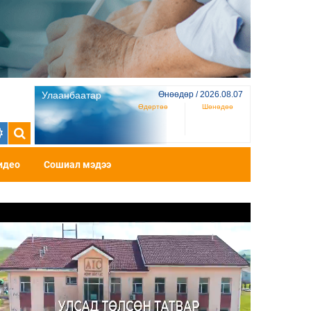
Улаанбаатар
Өнөөдөр / 2026.08.07
Өдөртөө
Шөнөдөө
идео
Сошиал мэдээ