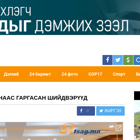
Дэлхий
24 баримт
24 фото
COP17
Спорт
В
АНААС ГАРГАСАН ШИЙДВЭРҮҮД
0
ЖИРГЭХ