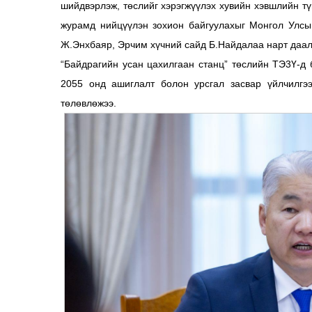
шийдвэрлэж, төслийг хэрэгжүүлэх хувийн хэвшлийн тү
журамд нийцүүлэн зохион байгуулахыг Монгол Улсы
Ж.Энхбаяр, Эрчим хүчний сайд Б.Найдалаа нарт даал
“Байдрагийн усан цахилгаан станц” төслийн ТЭ3Ү-д 
2055 онд ашиглалт болон урсгал засвар үйлчилгээ
төлөвлөжээ.