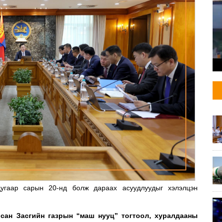
угаар сарын 20-нд болж дараах асуудлуудыг хэлэлцэн
рсан Засгийн газрын “маш нууц” тогтоол, хуралдааны