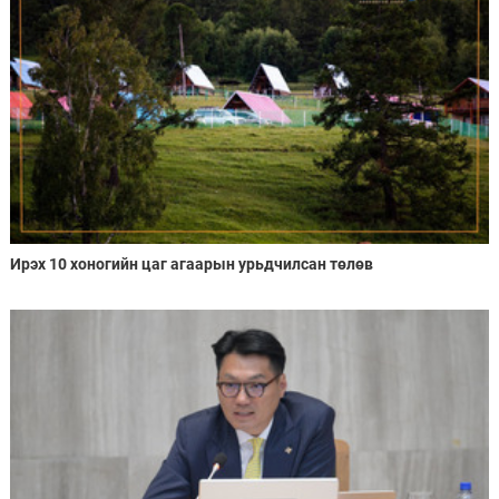
Ирэх 10 хоногийн цаг агаарын урьдчилсан төлөв