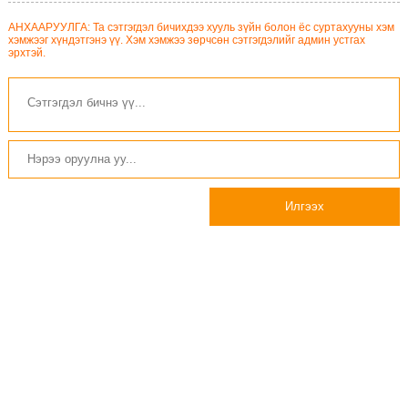
АНХААРУУЛГА: Та сэтгэгдэл бичихдээ хууль зүйн болон ёс суртахууны хэм
хэмжээг хүндэтгэнэ үү. Хэм хэмжээ зөрчсөн сэтгэгдэлийг админ устгах
эрхтэй.
Илгээх