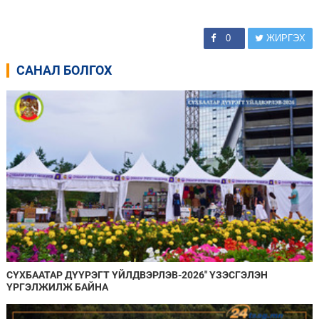
0
ЖИРГЭХ
САНАЛ БОЛГОХ
СҮХБААТАР ДҮҮРЭГТ ҮЙЛДВЭРЛЭВ-2026" ҮЗЭСГЭЛЭН
ҮРГЭЛЖИЛЖ БАЙНА