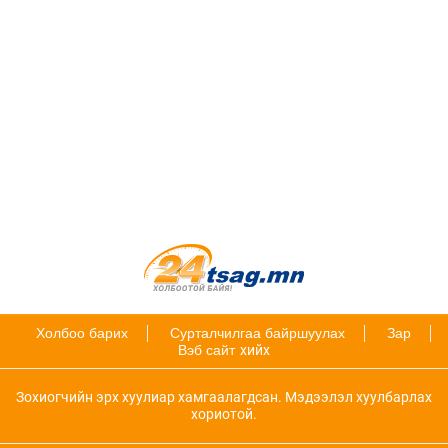
Холбоо барих
Сурталчилгаа байршуулах
Зар
Вэб сайт
хийх
Зохиогчийн эрх хуулиар хамгаалагдсан. Мэдээлэл хуулбарлах
хориотой.