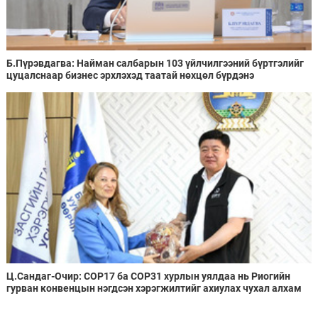
Б.Пүрэвдагва: Найман салбарын 103 үйлчилгээний бүртгэлийг
цуцалснаар бизнес эрхлэхэд таатай нөхцөл бүрдэнэ
Ц.Сандаг-Очир: COP17 ба COP31 хурлын уялдаа нь Риогийн
гурван конвенцын нэгдсэн хэрэгжилтийг ахиулах чухал алхам
болно