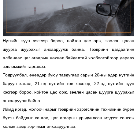
Нутгийн зүүн хэсгээр бороо, нойтон цас орж, зөөлөн цасан
шуурга шуурахыг анхааруулж байна. Тээврийн цагдаагийн
албанаас цаг агаарын нөхцөл байдалтай холбоотойгоор дараах
зөвлөмжийг гаргажээ.
Тодруулбал, өнөөдөр буюу тавдугаар сарын 20-ны өдөр нутгийн
баруун хагаст, 21-нд нутгийн төв хэсгээр, 22-нд нутгийн зүүн
хэсгээр бороо, нойтон цас орж, зөөлөн цасан шуурга шуурахыг
анхааруулж байна.
Иймд иргэд, жолооч нарыг тээврийн хэрэгслийн техникийн бүрэн
бүтэн байдлыг хангах, цаг агаарын урьдчилсан мэдээг сонсож
холын замд зорчихыг анхаарууллаа.