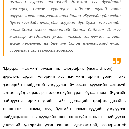
амилсан гурван ертөнцөд Намжил хүү бусадтай
харилцах, итгэх, суралцах, хайрлах тухай олон
асуултынхаа хариултыг олох болно. Жүжгийн үйл явдал
бүхэн хүүхдэд тулгардаг асуудал, дүр бүхэн нь хүүхдийн
эерэг болон сөрөг төсөөллийн биелэл байх юм. Энэхүү
жүжгээр амьдралын ухаан, тэсвэр хатуужил, энгийн
ахуйн хөдөлмөр нь бие хүн болон төлөвшихөд чухал
үүрэгтэйг ойлгуулахыг зорьжээ.
“Царцаа Намжил” жүжиг нь элографик (visual-driven)
дүрслэл, ардын үлгэрийн хэв шинжийг орчин үеийн тайз,
дэлгэцийн шийдэлтэй уялдуулан бүтээсэн, хүүхдийн сэтгэхүй,
сэтгэл зүйд эерэгээр нөлөөлөхүйц уран бүтээл юм. Жүжгийн
найруулгыг орчин үеийн тайз, дэлгэцийн график дизайны
технологи, хөгжим, дуу, бүжгийн элементүүдийг уялдуулан
шийдвэрлэсэн нь хүүхдийн нас, сэтгэхүйн онцлогт нийцүүлэн
үндэсний үлгэрийн үзэл санааг хүртээмжтэй, сонирхолтой