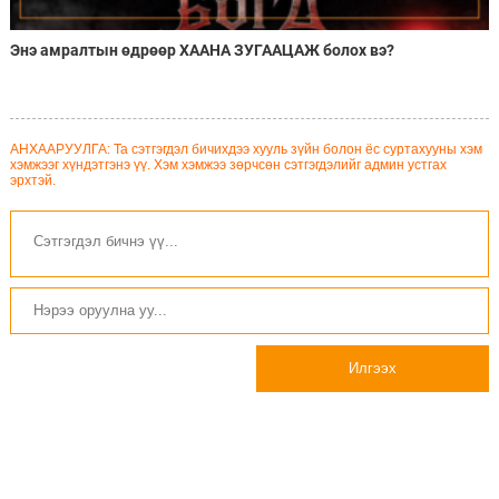
Энэ амралтын өдрөөр ХААНА ЗУГААЦАЖ болох вэ?
АНХААРУУЛГА: Та сэтгэгдэл бичихдээ хууль зүйн болон ёс суртахууны хэм
хэмжээг хүндэтгэнэ үү. Хэм хэмжээ зөрчсөн сэтгэгдэлийг админ устгах
эрхтэй.
Илгээх