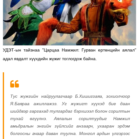
УДЭТ-ын тайзнаа "Царцаа Намжил: Гурван ертөнцийн аялал"
адал явдалт хүүхдийн жүжиг тоглогдож байна.
Тус жүжгийн найруулагчаар Б.Хишигзаяа, зохиолчоор
Я.Баяраа ажиллажээ. Уг жүжигт хүүхэд бие даан
шийдвэр гаргахад тулгардаг бэрхшээл болон сорилтын
тухай өгүүлнэ. Аялалын сорилтуудыг Намжил
амьдралын энгийн зүйлсийг анзаарч, ухааран эрдэм
болгосны ачаар даван туулна. Монгол ардын үлгэрээс