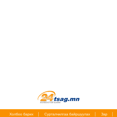
Холбоо барих
Сурталчилгаа байршуулах
Зар