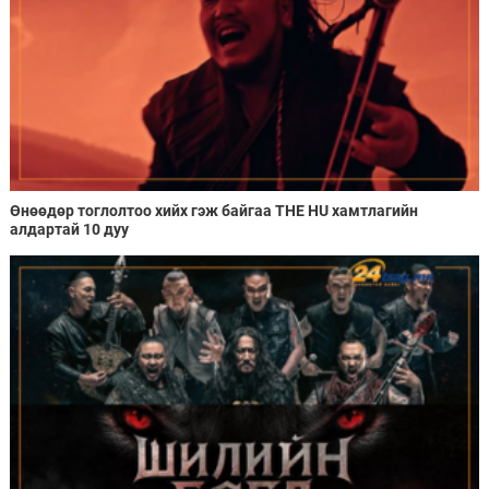
Өнөөдөр тоглолтоо хийх гэж байгаа THE HU хамтлагийн
алдартай 10 дуу