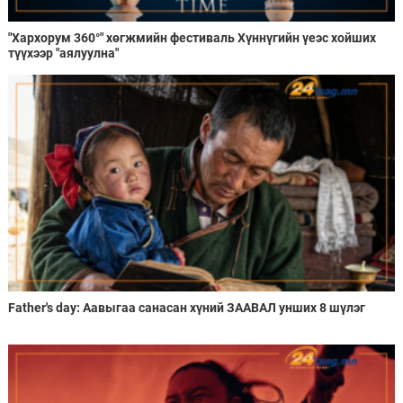
"Хархорум 360°" хөгжмийн фестиваль Хүннүгийн үеэс хойших
түүхээр "аялуулна"
Father's day: Аавыгаа санасан хүний ЗААВАЛ унших 8 шүлэг