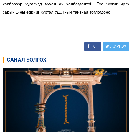
хэлбэрээр хүргэхэд чухал ач холбогдолтой.
Тус жүжиг ирэх
сарын 1-ны өдрийг хүртэл УДЭТ-ын тайзнаа тоглогдоно.
0
ЖИРГЭХ
САНАЛ БОЛГОХ