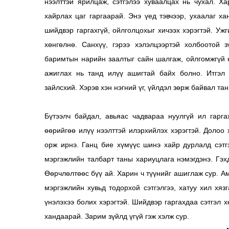
нээлттэй ярилцаж, сэтгэлээ хуваалцах нь чухал. Х
хайрлах цаг гаргаарай. Энэ үед тэвчээр, ухаалаг х
шийдвэр гаргахгүй, ойлголцохыг хичээх хэрэгтэй. Уж
хөнгөлнө. Санхүү, гэрээ хэлэлцээртэй холбоотой 
баримтын нарийн заалтыг сайн шалгаж, ойлгомжгүй 
ажиглах нь танд илүү ашигтай байх болно. Итгэл 
зайлсхий. Хэрэв хэн нэгний үг, үйлдэл зөрж байвал тан
Бүтээлч байдал, авьяас чадвараа нуулгүй ил гарга
өөрийгөө илүү нээлттэй илэрхийлэх хэрэгтэй. Долоо
орж ирнэ. Ганц бие хүмүүс шинэ хайр дурлалд сэтг
мэргэжлийн талбарт таны хариуцлага нэмэгдэнэ. Гэх
Өөрчлөлтөөс бүү ай. Харин ч түүнийг ашиглаж сур. А
мэргэжлийн хувьд тодорхой сэтгэлгээ, хатуу хил хязг
үнэлэхээ болих хэрэгтэй. Шийдвэр гаргахдаа сэтгэл 
хандаарай. Зарим зүйлд үгүй гэж хэлж сур.