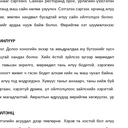
анааг сэргээнэ. Сайхан ресторанд орох, урлагийн үзэсгэлэн
 танд маш сайн нөлөө үзүүлнэ. Сэтгэлээ сэргээх орчинд илүү
аг, зөөлөн хандвал бусадтай илүү сайн ойлголцох болно.
жийг ардаа нууж байж болно. Өөрийгөө хэт шүүмжлэхээс
ИНЛҮҮР
ог. Долоо хоногийн эхээр та амьдралдаа юу бүтээхийг хүсч
ацтай хандах болно. Хийх ёстой зүйлсээ зүгээр мөрөөдөл
 тавьсан зорилго, мөрөөдөл тань илүү бодитой, хэрэгжих
оногт жижиг ч гэсэн бодит алхам хийх нь маш чухал байна.
 илүү тод мэдрэгдэнэ. Хүмүүс таныг анхаарч, таны хийж буй
ргаан, хэрэггүй драма, үл ойлголцлоос зайлсхийх хэрэгтэй.
х магадлалтай. Амралтын өдрүүдэд өөрийгөө хөгжүүлэх, ур
ИЛЭНЦ
тгэлийн асуудал дээр төвлөрнө. Хэрэв та хостой бол илүү