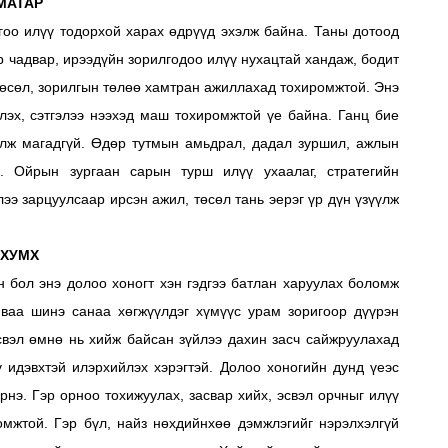
МАТАР
лгоо илүү тодорхой харах өдрүүд эхэлж байна. Таны дотоод
р чадвар, ирээдүйн зорилгодоо илүү нухацтай хандаж, бодит
 төсөл, зорилгын төлөө хамтран ажиллахад тохиромжтой. Энэ
лэх, сэтгэлээ нээхэд маш тохиромжтой үе байна. Ганц бие
олж магадгүй. Өдөр тутмын амьдрал, дадал зуршил, ажлын
. Ойрын зургаан сарын турш илүү ухаалаг, стратегийн
ээ зарцуулсаар ирсэн ажил, төсөл тань эерэг үр дүн үзүүлж
ХУМХ
н бол энэ долоо хоногт хэн гэдгээ батлан харуулах боломж
ливаа шинэ санаа хөгжүүлдэг хүмүүс урам зоригоор дүүрэн
свэл өмнө нь хийж байсан зүйлээ дахин засч сайжруулахад
ү идэвхтэй илэрхийлэх хэрэгтэй. Долоо хоногийн дунд үеэс
рнэ. Гэр орноо тохижуулах, засвар хийх, эсвэл орчныг илүү
омжтой. Гэр бүл, найз нөхдийнхөө дэмжлэгийг нэрэлхэлгүй