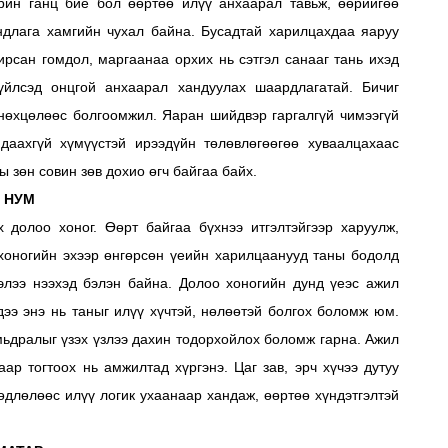
арин ганц бие бол өөртөө илүү анхаарал тавьж, өөрийгөө
андлага хамгийн чухал байна. Бусадтай харилцахдаа яаруу
гирсан гомдол, маргаанаа орхих нь сэтгэл санааг тань ихэд
зүйлсэд онцгой анхаарал хандуулах шаардлагатай. Бичиг
нөхцөлөөс болгоомжил. Яаран шийдвэр гаргалгүй чимээгүй
даахгүй хүмүүстэй ирээдүйн төлөвлөгөөгөө хуваалцахаас
ы зөн совин зөв дохио өгч байгаа байх.
НУМ
х долоо хоног. Өөрт байгаа бүхнээ итгэлтэйгээр харуулж,
 хоногийн эхээр өнгөрсөн үеийн харилцаанууд таны бодолд
элээ нээхэд бэлэн байна. Долоо хоногийн дунд үеэс ажил
дээ энэ нь таныг илүү хүчтэй, нөлөөтэй болгох боломж юм.
мьдралыг үзэх үзлээ дахин тодорхойлох боломж гарна. Ажил
аар тогтоох нь амжилтад хүргэнэ. Цаг зав, эрч хүчээ дутуу
хөдлөлөөс илүү логик ухаанаар хандаж, өөртөө хүндэтгэлтэй