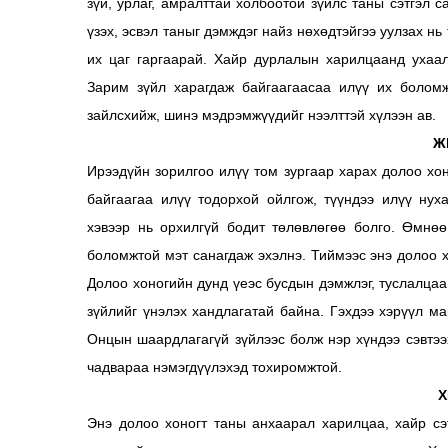
зүй, урлаг, амралттай холбоотой зүйлс таны сэтгэл с
үзэх, эсвэл таныг дэмждэг найз нөхөдтэйгээ уулзах нь
их цаг гаргаарай. Хайр дурлалын харилцаанд ухаал
Зарим зүйл харагдаж байгаагаасаа илүү их болом
зайлсхийж, шинэ мэдрэмжүүдийг нээлттэй хүлээн ав.
Ж
Ирээдүйн зорилгоо илүү том зургаар харах долоо хон
байгаагаа илүү тодорхой ойлгож, түүндээ илүү нух
хэвээр нь орхилгүй бодит төлөвлөгөө болго. Өмнөө
боломжтой мэт санагдаж эхэлнэ. Тиймээс энэ долоо х
Долоо хоногийн дунд үеэс бусдын дэмжлэг, туслалцаа
зүйлийг үнэлэх хандлагатай байна. Гэхдээ хэрүүл ма
Онцын шаардлагагүй зүйлээс болж нэр хүндээ сэвтээ
чадвараа нэмэгдүүлэхэд тохиромжтой.
Х
Энэ долоо хоногт таны анхаарал харилцаа, хайр сэ