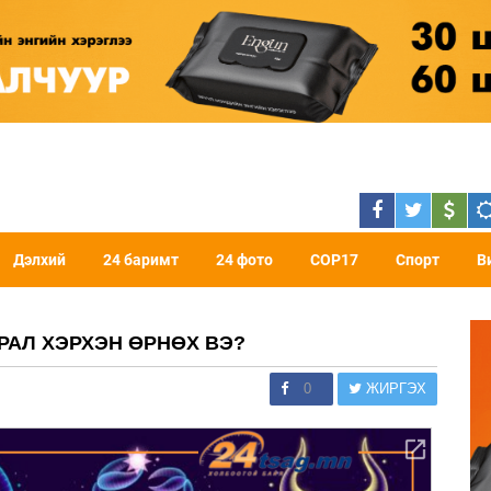
Дэлхий
24 баримт
24 фото
COP17
Спорт
В
РАЛ ХЭРХЭН ӨРНӨХ ВЭ?
0
ЖИРГЭХ