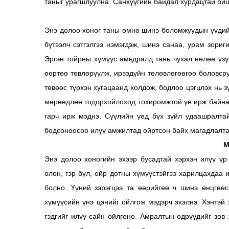
таныг урагшлуулна. Санхүүгийн байдал хурдацтай биш 
Энэ долоо хоног таны өмнө шинэ боломжуудын үүдийг
бүтээлч сэтгэлгээ нэмэгдэж, шинэ санаа, урам зориг
Эргэн тойрны хүмүүс амьдралд тань чухал нөлөө үзү
өөртөө төвлөрүүлж, ирээдүйн төлөвлөгөөгөө боловср
төвөөс түрхэн хугацаанд холдож, бодлоо цэгцлэх нь з
мөрөөдлөө тодорхойлоход тохиромжтой үе ирж байна
гарч ирж мэднэ. Сүүлийн үед бүх зүйл удаашралтай
бодсоноосоо илүү амжилтад ойртсон байх магадлалтай
М
Энэ долоо хоногийн эхээр бусадтай хэрхэн илүү үр
олон, гэр бүл, ойр дотны хүмүүстэйгээ харилцахдаа 
болно. Үүний зэрэгцээ та өөрийгөө ч шинэ өнцгөө
хүмүүсийн үнэ цэнийг ойлгож мэдэрч эхэлнэ. Хэнтэй 
гэдгийг илүү сайн ойлгоно. Амралтын өдрүүдийг зөв з