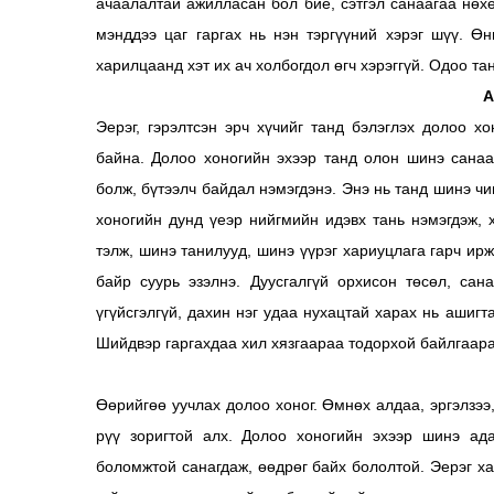
ачаалалтай ажилласан бол бие, сэтгэл санаагаа нөх
мэнддээ цаг гаргах нь нэн тэргүүний хэрэг шүү. Ө
харилцаанд хэт их ач холбогдол өгч хэрэггүй. Одоо т
А
Эерэг, гэрэлтсэн эрч хүчийг танд бэлэглэх долоо х
байна. Долоо хоногийн эхээр танд олон шинэ санаа 
болж, бүтээлч байдал нэмэгдэнэ. Энэ нь танд шинэ ч
хоногийн дунд үеэр нийгмийн идэвх тань нэмэгдэж, 
тэлж, шинэ танилууд, шинэ үүрэг хариуцлага гарч ир
байр суурь эзэлнэ. Дуусгалгүй орхисон төсөл, сан
үгүйсгэлгүй, дахин нэг удаа нухацтай харах нь ашиг
Шийдвэр гаргахдаа хил хязгаараа тодорхой байлгаара
Өөрийгөө уучлах долоо хоног. Өмнөх алдаа, эргэлзээ
рүү зоригтой алх. Долоо хоногийн эхээр шинэ ада
боломжтой санагдаж, өөдрөг байх бололтой. Эерэг х