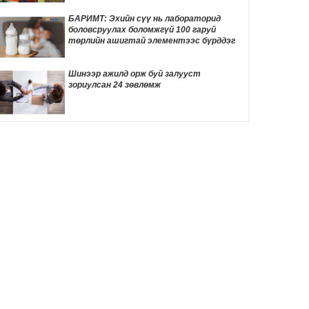
хурал болно
3 цаг 42 мин
БАРИМТ: Эхийн сүү нь лабораторид
боловсруулах боломжгүй 100 гаруй
Улаанбаатарт 30 градус дулаан байна
төрлийн ашигтай элементээс бүрддэг
3 цаг 49 мин
Шинээр ажилд орж буй залууст
зориулсан 24 зөвлөмж
Жинхэнэ амаргүй цаг үеийг нь Ерөнхий
сайд Н.Учрал туулж байна
20 цаг 38 мин
Энэ оны эхний хагас жилд авто бензин
505.2 мянган тонн, дизель түлш 956.7
мянган тонн импортолжээ
21 цаг 7 мин
Meta-ийн туршилтын хиймэл оюун ухаан
өөр компанийн системийг хакердсан
зөрчил илэрчээ
22 цаг 34 мин
Пакистаны шоронд хоригдож буй
удирдагч Имран Ханы хөвгүүд аавынхаа
эрүүл мэндэд санаа зовж байна
22 цаг 39 мин