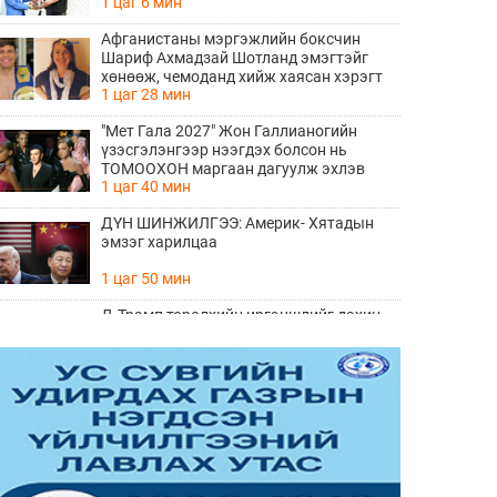
1 цаг 6 мин
алхам болно
Афганистаны мэргэжлийн боксчин
Шариф Ахмадзай Шотланд эмэгтэйг
хөнөөж, чемоданд хийж хаясан хэрэгт
1 цаг 28 мин
буруутгагдаж байна
"Мет Гала 2027" Жон Галлианогийн
үзэсгэлэнгээр нээгдэх болсон нь
ТОМООХОН маргаан дагуулж эхлэв
1 цаг 40 мин
ДҮН ШИНЖИЛГЭЭ: Америк- Хятадын
эмзэг харилцаа
1 цаг 50 мин
Д.Трамп төрөлхийн иргэншлийг дахин
хязгаарлахыг оролдлоо
2 цаг 1 мин
Монелийн гудамжны авто замыг
өнөөдрөөс хааж, засварлана
2 цаг 32 мин