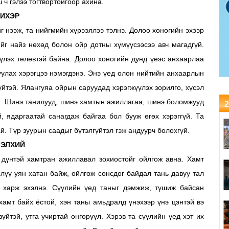
ч гэлээ тогтвортойгоор ахина.
ИХЭР
 нээж, та нийгмийн хүрээллээ тэлнэ. Долоо хоногийн эхээр
ийг найз нөхөд болон ойр дотны хүмүүсээсээ авч магадгүй.
үлэх төлөвтэй байна. Долоо хоногийн дунд үеэс анхаарлаа
уулах хэрэгцээ нэмэгдэнэ. Энэ үед олон нийтийн анхаарлын
үйтэй. Ялангуяа ойрын саруудад хэрэгжүүлэх зорилго, хүсэл
. Шинэ танилууд, шинэ хамтын ажиллагаа, шинэ боломжууд
2
, ядаргаатай санагдаж байгаа бол бууж өгөх хэрэггүй. Та
. Түр зуурын саадыг бүтэлгүйтэл гэж андуурч болохгүй.
ЭЛХИЙ
 дүнтэй хамтран ажиллавал зохиостойг ойлгож авна. Хамт
илүү уян хатан байж, ойлгож сонсдог байдал тань давуу тал
с харж эхэлнэ. Сүүлийн үед таныг дэмжиж, түшиж байсан
хамт байх ёстой, хэн таны амьдралд үнэхээр үнэ цэнтэй вэ
үйтэй, утга учиртай өнгөрүүл. Хэрэв та сүүлийн үед хэт их