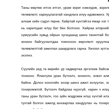
Таны өөртөө итгэх итгэл, урам зориг нэмэгдэж, зори
төлөвлөлт, хариуцлагатай хандлага илүү идэвхжинэ. У
алхам хийх сэдэл төрнө. Хайртай хүнтэйгээ ямар нэг
нь харилцааг илүү бат бөх болгоно. Хайраа илэрхий
хүмүүсийн хувьд ойрын хугацаанд шинэ танилтай б
зохион байгуулалтдаа томоохон өөрчлөлт оруулна
төлөвлөлттэй ажиллах шаардлага гарна. Хичээл зүтгэл
эхэлнэ.
Сүүлийн үед та өөрийн ур чадвартаа эргэлзэж байса
тохионо. Ялангуяа уран бүтээлч, зохиолч, эсвэл а
байна. Долоо хоногийн эхээр шинэ ажил эхлүүлэх, э
тохиромжтой. Бүтээлч байдлаа нуухгүй, харин ч илү
таны уран бүтээлч, гоо зүйн мэдрэмж илүү хүчтэй илэ
тухтай болгох ажилд анхаарлаа хандуулах нь тохир