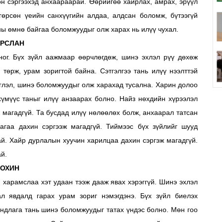
өн сэргээхэд анхаараарай. Өөрийгөө хайрлах, амрах, эрүүл
нгөрсөн үеийн санхүүгийн алдаа, алдсан боломж, бүтээгүй
аны өмнө байгаа боломжуудыг олж харах нь илүү чухал.
РСЛАН
оног. Бүх зүйл аажмаар өөрчлөгдөж, шинэ эхлэл рүү дөхөж
төрж, урам зоригтой байна. Сэтгэлгээ тань илүү нээлттэй
иглэл, шинэ боломжуудыг олж харахад тусална. Харин долоо
хүмүүс таныг илүү анзаарах болно. Найз нөхдийн хүрээлэл
ж магадгүй. Та бусдад илүү нөлөөлөх болж, анхаарал татсан
аагаа дахин сэргээж магадгүй. Тиймээс бүх зүйлийг шууд
тай. Хайр дурлалын хуучин харилцаа дахин сэргэж магадгүй.
й.
ОХИН
, харамслаа хэт удаан тээж дааж явах хэрэггүй. Шинэ эхлэл
л явдалд гарах урам зориг нэмэгдэнэ. Бүх зүйл биелэх
андлага тань шинэ боломжуудыг татах үндэс болно. Мөн гоо