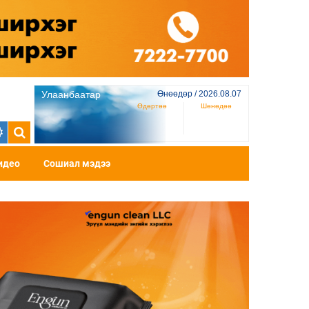
Улаанбаатар
Өнөөдөр / 2026.08.07
Өдөртөө
Шөнөдөө
идео
Сошиал мэдээ