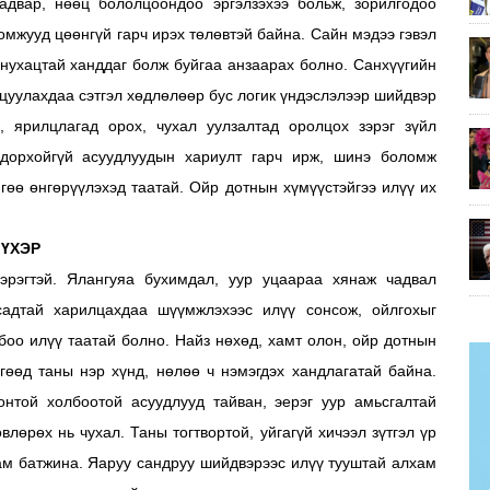
чадвар, нөөц бололцоондоо эргэлзэхээ больж, зорилгодоо
ломжууд цөөнгүй гарч ирэх төлөвтэй байна. Сайн мэдээ гэвэл
 нухацтай ханддаг болж буйгаа анзаарах болно. Санхүүгийн
рцуулахдаа сэтгэл хөдлөлөөр бус логик үндэслэлээр шийдвэр
 ярилцлагад орох, чухал уулзалтад оролцох зэрэг зүйл
дорхойгүй асуудлуудын хариулт гарч ирж, шинэ боломж
йгөө өнгөрүүлэхэд таатай. Ойр дотнын хүмүүстэйгээ илүү их
ҮХЭР
эрэгтэй. Ялангуяа бухимдал, уур уцаараа хянаж чадвал
адтай харилцахдаа шүүмжлэхээс илүү сонсож, ойлгохыг
боо илүү таатай болно. Найз нөхөд, хамт олон, ойр дотнын
гөөд таны нэр хүнд, нөлөө ч нэмэгдэх хандлагатай байна.
онтой холбоотой асуудлууд тайван, эерэг уур амьсгалтай
лөрөх нь чухал. Таны тогтвортой, уйгагүй хичээл зүтгэл үр
лам батжина. Яаруу сандруу шийдвэрээс илүү тууштай алхам