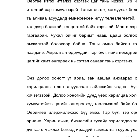
Өөртөө итгэх итгэлээ сэргээх цаг тань иржээ. Ур 
итгэлтэйгээр тэмүүлээрэй. Таныг өсгөж, хөгжүүлэх бо
та аливаа асуудалд өмнөхөөсөө илүү төлөвлөгөөтэй,
тал дээр бодитой, тооцоотой байх хэрэгтэй. Мөнгө за
гаргаарай. Чухал бичиг баримт нааш цааш болгох,
амжилттай болохоор байна. Таны өмнө байсан то
нээгдэнэ. Амралтын өдрүүдийг гэр бүл, найз нөхөдтэ
цагийг хамт өнгөрөөх нь сэтгэл санааг тань сэргээнэ.
Энэ долоо хоногт үг яриа, зан аашаа анхаарах х
харилцааны олон асуудлаас зайлсхийж чадна. Бус
хичээгээрэй. Долоо хоногийн дунд үеэс харилцаа хол
хүмүүстэйгээ цагийг өнгөрөөхөд тааламжтай байх бө
Өөрийгөө илэрхийлэхээс бүү эмээ. Гэр бүл, гэр ор
өрнөнө. Харин ажил, бизнесийн тухайд зорилгодоо төв
дүнгээ өгч эхлэх бөгөөд ирээдүйн амжилтын суурь у