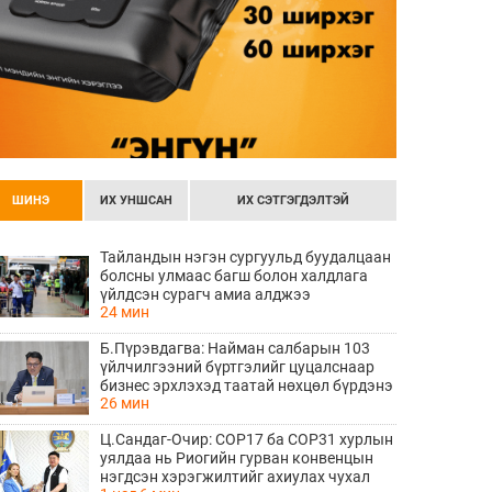
ШИНЭ
ИХ УНШСАН
ИХ СЭТГЭГДЭЛТЭЙ
Тайландын нэгэн сургуульд буудалцаан
болсны улмаас багш болон халдлага
үйлдсэн сурагч амиа алджээ
24 мин
Б.Пүрэвдагва: Найман салбарын 103
үйлчилгээний бүртгэлийг цуцалснаар
бизнес эрхлэхэд таатай нөхцөл бүрдэнэ
26 мин
Ц.Сандаг-Очир: COP17 ба COP31 хурлын
уялдаа нь Риогийн гурван конвенцын
нэгдсэн хэрэгжилтийг ахиулах чухал