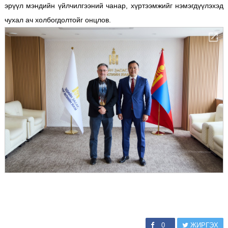
эрүүл мэндийн үйлчилгээний чанар, хүртээмжийг нэмэгдүүлэхэд
чухал ач холбогдолтойг онцлов.
0
ЖИРГЭХ