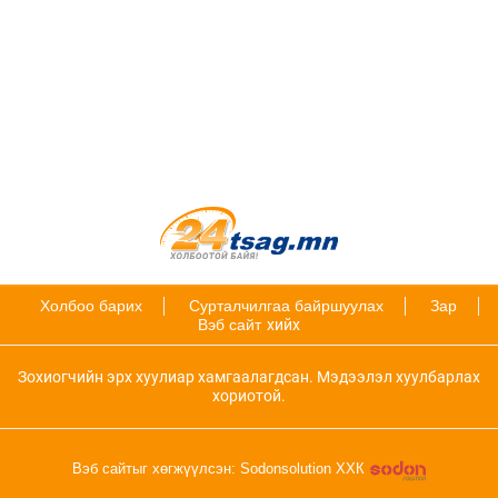
Холбоо барих
Сурталчилгаа байршуулах
Зар
Вэб сайт
хийх
Зохиогчийн эрх хуулиар хамгаалагдсан. Мэдээлэл хуулбарлах
хориотой.
Вэб сайтыг хөгжүүлсэн: Sodonsolution ХХК