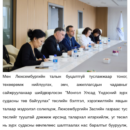
Мөн Люксембургийн талын буцалтгүй тусламжаар тоног,
төхөөрөмж нийлүүлэх, эмч, ажиллагсдын чадавхыг
сайжруулахаар шийдвэрлэсэн "Монгол Улсад Үндэсний зүрх
судасны төв байгуулах" төслийн бэлтгэл, хэрэгжилтийн явцын
талаар мэдээлэл солилцож, Люксембургийн Засгийн газраас тус
төслийг тууштай дэмжиж ирсэнд талархал илэрхийлж, уг төсөл
нь зүрх судасны өвчлөлөөс шалтгаалах нас баралтыг бууруулж,