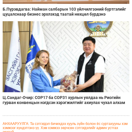
Б.Пүрэвдагва: Найман салбарын 103 үйлчилгээний бүртгэлийг
цуцалснаар бизнес эрхлэхэд таатай нөхцөл бүрдэнэ
Ц.Сандаг-Очир: COP17 ба COP31 хурлын уялдаа нь Риогийн
гурван конвенцын нэгдсэн хэрэгжилтийг ахиулах чухал алхам
болно
АНХААРУУЛГА: Та сэтгэгдэл бичихдээ хууль зүйн болон ёс суртахууны хэм
хэмжээг хүндэтгэнэ үү. Хэм хэмжээ зөрчсөн сэтгэгдэлийг админ устгах
эрхтэй.