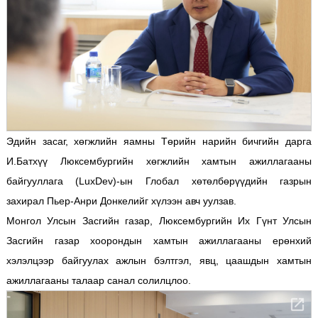
Эдийн засаг, хөгжлийн яамны Төрийн нарийн бичгийн дарга
И.Батхүү Люксембургийн хөгжлийн хамтын ажиллагааны
байгууллага (LuxDev)-ын Глобал хөтөлбөрүүдийн газрын
захирал Пьер-Анри Донкелийг хүлээн авч уулзав.
Монгол Улсын Засгийн газар, Люксембургийн Их Гүнт Улсын
Засгийн газар хоорондын хамтын ажиллагааны ерөнхий
хэлэлцээр байгуулах ажлын бэлтгэл, явц, цаашдын хамтын
ажиллагааны талаар санал солилцлоо.