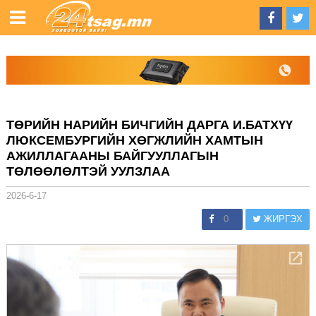
ТӨРИЙН НАРИЙН БИЧГИЙН ДАРГА И.БАТХҮҮ
ЛЮКСЕМБУРГИЙН ХӨГЖЛИЙН ХАМТЫН
АЖИЛЛАГААНЫ БАЙГУУЛЛАГЫН
ТӨЛӨӨЛӨЛТЭЙ УУЛЗЛАА
2026-6-17
0
ЖИРГЭХ