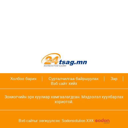
Холбоо барих
Сурталчилгаа байршуулах
Зар
Вэб сайт
хийх
Зохиогчийн эрх хуулиар хамгаалагдсан. Мэдээлэл хуулбарлах
хориотой.
Вэб сайтыг хөгжүүлсэн: Sodonsolution ХХК