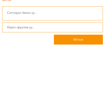
Илгээх