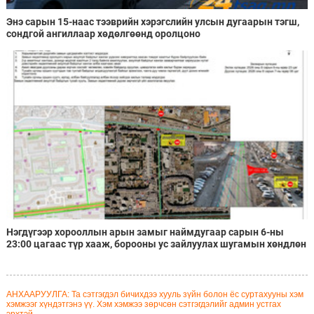
Энэ сарын 15-наас тээврийн хэрэгслийн улсын дугаарын тэгш,
сондгой ангиллаар хөдөлгөөнд оролцоно
Нэгдүгээр хорооллын арын замыг наймдугаар сарын 6-ны
23:00 цагаас түр хааж, борооны ус зайлуулах шугамын хөндлөн
сэтэлгээ хийнэ
АНХААРУУЛГА: Та сэтгэгдэл бичихдээ хууль зүйн болон ёс суртахууны хэм
хэмжээг хүндэтгэнэ үү. Хэм хэмжээ зөрчсөн сэтгэгдэлийг админ устгах
эрхтэй.