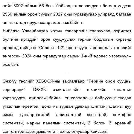
нийт 5002 айлын 66 блок байхаар төлөвлөгдсөн бөгөөд үлдсэн
2960 айлын орон сууцыг 2027 оны гуравдугаар улиралд багтаан
ашиглалтад оруулахаар ажиллаж байна.
Нийслэл Улаанбаатар хотын төвлөрлийг сааруулах, зорилтот
бүлгийн иргэдийг орон сууцжуулах төрийн бодлогын хүрээнд
орлогод нийцсэн “Солонго 1,2” орон сууцны хорооллын төслийг
өнгөрсөн 2024 оны гуравдугаар сарын 1-ний өдрөөс хэрэгжүүлж
эхэлсэн.
Энэхүү төслийг ХББОСЯ-ны захиалгаар “Төрийн орон сууцны
корпораци” ТӨХХК захиалагчийн техникийн хяналтыг
хэрэгжүүлэн ажиллаж байна. Уг хорооллын байруудыг тусдаа
угаалгын өрөөтэй, цонх нь гурван давхар шилтэй, шалны дуу
чимээ тусгаарлагчтай, ашиглалттай дээвэртэй, домофон
системтэй, нарны панелын системтэй, 2 болон 3 өрөөний
сонголттой зэрэг дэвшилтэт технологиудаар хийссэн.