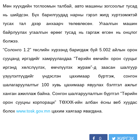
Мөн хүүхдийн тоглоомын талбай, авто машины зогсоолыг тусад
нь шийдсэн. Бүх барилгуудад нарны гэрэл жигд хүртээмжтэй
тусах тал дээр анхаарч төлөвлөсөн. Угаалгын машин
байрлуулах угаалгын өрөөг тусад нь гаргаж өгсөн нь онцлог
болжээ.
“Солонго 1.2” төслийн хүрээнд баригдаж буй 5.002 айлын орон
сууцанд иргэдийг хамруулахдаа “Төрийн өмчийн орон сууцыг
иргэнд хөлслүүлэх, өмчлүүлэх журам”-д заасан шалгуур
үзүүлэлтүүдийг үндэслэн цахимаар бүртгэж, сонгон
шалагаруулалтыг 100 хувь цахимаар явуулах бэлтгэл ажлыг
ханган ажиллаж байна. Сонгон шалгаруулалтын бүртгэл “Төрийн
орон сууцны корпораци” ТӨХХК-ийн албан ёсны веб хуудас
болох
www.tosk.gov.mn
цахим хаягаар явагдана.
0
ЖИРГЭХ