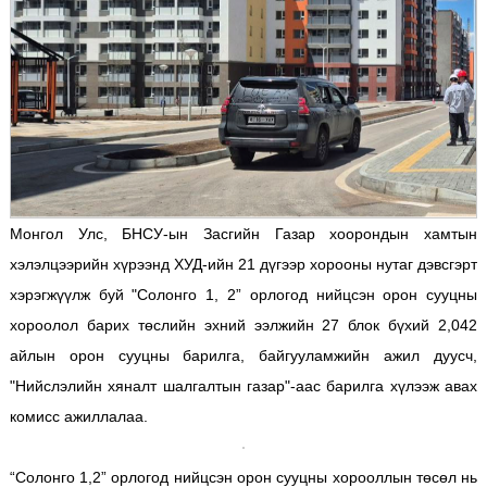
Монгол Улс, БНСУ-ын Засгийн Газар хоорондын хамтын
хэлэлцээрийн хүрээнд ХУД-ийн 21 дүгээр хорооны нутаг дэвсгэрт
хэрэгжүүлж буй "Солонго 1, 2” орлогод нийцсэн орон сууцны
хороолол барих төслийн эхний ээлжийн 27 блок бүхий 2,042
айлын орон сууцны барилга, байгууламжийн ажил дуусч,
"Нийслэлийн хяналт шалгалтын газар"-аас барилга хүлээж авах
комисс ажиллалаа.
“Солонго 1,2” орлогод нийцсэн орон сууцны хорооллын төсөл нь