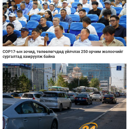
COP17-ын зочид, төлөөлөгчдөд үйлчлэх 250 орчим жолоочийг
сургалтад хамруулж байна