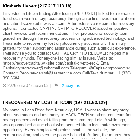
Kimberly Hebert (217.217.113.18)
I invested in bitcoin trading After losing $78.4 USDT) linked to a romance
fraud scam worth of cryptocurrency through an online investment platform
and later discovered it was a scam. After extensive research for recovery
options, I contacted CAPITAL CRYPTO RECOVER based on positive
client reviews and recommendations. Their professional security team
guided me through the recovery process using advanced technology, and
I was able to recover my lost cryptocurrency successfully. I am truly
grateful for their support and assistance during such a difficult experience.
I will advise you to contact CAPITAL CRYPTO RECOVER helped me
recover my funds. For anyone facing similar issues, Website:
https://recovercapital.wixsite.com/capital-crypto-rec-1 Email:
Capitalcryptorecover@zohomail.com Telegram: @Capitalcryptorecover
Contact: Recoverycapital@fastservice.com Call/Text Number: +1 (336)
390-6684
2026 оны 07 сарын 03
|
Хариулах
I RECOVERED MY LOST BITCOIN (197.211.63.129)
My name is Lesa Reed from Kentucky, USA. I want to share my story
about scammers and testimony to HACK TECH so others can learn from
my experience and avoid falling into the same trap I did. A while ago, I
was approached online about what seemed like a legitimate investment
opportunity. Everything looked professional — the website, the
communication, and even the people behind it. At first, the returns they