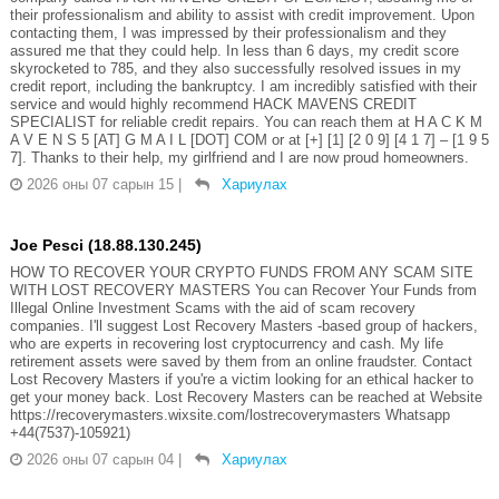
their professionalism and ability to assist with credit improvement. Upon
contacting them, I was impressed by their professionalism and they
assured me that they could help. In less than 6 days, my credit score
skyrocketed to 785, and they also successfully resolved issues in my
credit report, including the bankruptcy. I am incredibly satisfied with their
service and would highly recommend HACK MAVENS CREDIT
SPECIALIST for reliable credit repairs. You can reach them at H A C K M
A V E N S 5 [AT] G M A I L [DOT] COM or at [+] [1] [2 0 9] [4 1 7] – [1 9 5
7]. Thanks to their help, my girlfriend and I are now proud homeowners.
2026 оны 07 сарын 15
|
Хариулах
Joe Pesci (18.88.130.245)
HOW TO RECOVER YOUR CRYPTO FUNDS FROM ANY SCAM SITE
WITH LOST RECOVERY MASTERS You can Recover Your Funds from
Illegal Online Investment Scams with the aid of scam recovery
companies. I'll suggest Lost Recovery Masters -based group of hackers,
who are experts in recovering lost cryptocurrency and cash. My life
retirement assets were saved by them from an online fraudster. Contact
Lost Recovery Masters if you're a victim looking for an ethical hacker to
get your money back. Lost Recovery Masters can be reached at Website
https://recoverymasters.wixsite.com/lostrecoverymasters Whatsapp
+44(7537)-105921)
2026 оны 07 сарын 04
|
Хариулах