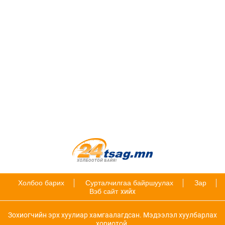
Холбоо барих
Сурталчилгаа байршуулах
Зар
Вэб сайт
хийх
Зохиогчийн эрх хуулиар хамгаалагдсан. Мэдээлэл хуулбарлах
хориотой.