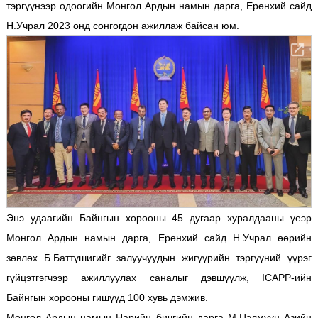
тэргүүнээр одоогийн Монгол Ардын намын дарга, Ерөнхий сайд
Н.Учрал 2023 онд сонгогдон ажиллаж байсан юм.
Энэ удаагийн Байнгын хорооны 45 дугаар хуралдааны үеэр
Монгол Ардын намын дарга, Ерөнхий сайд Н.Учрал өөрийн
зөвлөх Б.Баттүшигийг залуучуудын жигүүрийн тэргүүний үүрэг
гүйцэтгэгчээр ажиллуулах саналыг дэвшүүлж, ICAPP-ийн
Байнгын хорооны гишүүд 100 хувь дэмжив.
Монгол Ардын намын Нарийн бичгийн дарга М.Цэлмүүн Азийн