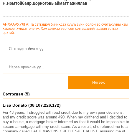
Н.Номтойбаяр Дорноговь аймагт ажиллав
АНХААРУУЛГА: Та сэтгэгдэл бичихдээ хууль зүйн болон ёс суртахууны хэм
хэмжээг хүндэтгэнэ үү. Хэм хэмжээ зөрчсөн сэтгэгдэлийг админ устгах
эрхтэй.
Илгээх
Сэтгэгдэл (5)
Lisa Donato (38.107.226.172)
For 43 years, I struggled with bad credit due to my own poor decisions,
and my credit score was around 490. When my girlfriend and I decided to
buy a house, a mortgage broker informed us that it would be impossible to
secure a mortgage with my credit score. As a result, she referred me to a
company called HACK MAVENS CREDIT SPECIALIST, assuring me of