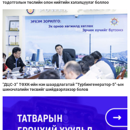
тодотголын төслийн олон нийтийн хэлэлцүүлэг боллоо
"ДЦС-3” ТӨХК-ийн нэн шаардлагатай “Турбингенератор-5”-ын
шинэчлэлийн төсвийг шийдвэрлэхээр болов