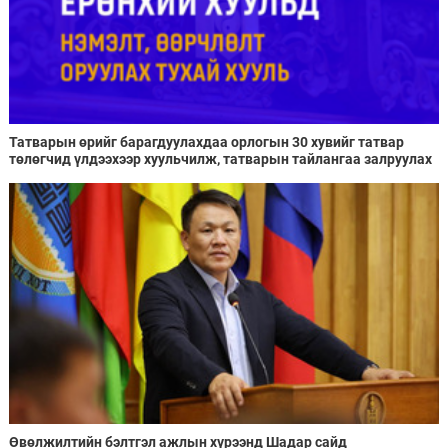
Татварын өрийг барагдуулахдаа орлогын 30 хувийг татвар
төлөгчид үлдээхээр хуульчилж, татварын тайлангаа залруулах
хугацааг хоёр жил болгон сунгажээ
Өвөлжилтийн бэлтгэл ажлын хүрээнд Шадар сайд