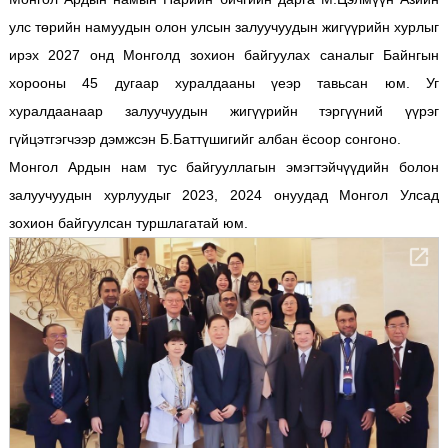
улс төрийн намуудын олон улсын залуучуудын жигүүрийн хурлыг
ирэх 2027 онд Монголд зохион байгуулах саналыг Байнгын
хорооны 45 дугаар хуралдааны үеэр тавьсан юм. Уг
хуралдаанаар залуучуудын жигүүрийн тэргүүний үүрэг
гүйцэтгэгчээр дэмжсэн Б.Баттүшигийг албан ёсоор сонгоно.
Монгол Ардын нам тус байгууллагын эмэгтэйчүүдийн болон
залуучуудын хурлуудыг 2023, 2024 онуудад Монгол Улсад
зохион байгуулсан туршлагатай юм.