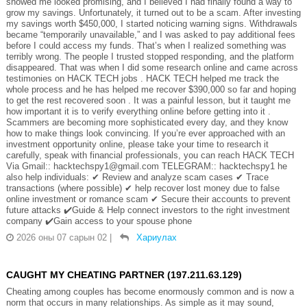
showed me looked promising, and I believed I had finally found a way to
grow my savings. Unfortunately, it turned out to be a scam. After investing
my savings worth $450,000, I started noticing warning signs. Withdrawals
became “temporarily unavailable,” and I was asked to pay additional fees
before I could access my funds. That’s when I realized something was
terribly wrong. The people I trusted stopped responding, and the platform
disappeared. That was when I did some research online and came across
testimonies on HACK TECH jobs . HACK TECH helped me track the
whole process and he has helped me recover $390,000 so far and hoping
to get the rest recovered soon . It was a painful lesson, but it taught me
how important it is to verify everything online before getting into it .
Scammers are becoming more sophisticated every day, and they know
how to make things look convincing. If you’re ever approached with an
investment opportunity online, please take your time to research it
carefully, speak with financial professionals, you can reach HACK TECH
Via Gmail:: hacktechspy1@gmail.com TELEGRAM:: hacktechspy1 he
also help individuals: ✔ Review and analyze scam cases ✔ Trace
transactions (where possible) ✔ help recover lost money due to false
online investment or romance scam ✔ Secure their accounts to prevent
future attacks ✔️Guide & Help connect investors to the right investment
company ✔️Gain access to your spouse phone
2026 оны 07 сарын 02
|
Хариулах
CAUGHT MY CHEATING PARTNER (197.211.63.129)
Cheating among couples has become enormously common and is now a
norm that occurs in many relationships. As simple as it may sound,