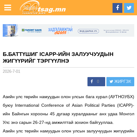
Б.БАТТҮШИГ ICAPP-ИЙН ЗАЛУУЧУУДЫН
ЖИГҮҮРИЙГ ТЭРГҮҮЛНЭ
2026-7-01
0
ЖИРГЭХ
Азийн улс төрийн намуудын олон улсын бага хурал (АУТНОУБХ)
буюу International Conference of Asian Political Parties (ICAPP)-
ийн Байнгын хорооны 45 дугаар хуралдааныг анх удаа Монгол
Улс энэ сарын 26-27-нд амжилттай зохион байгууллаа.
Азийн улс төрийн намуудын олон улсын залуучуудын жигүүрийн