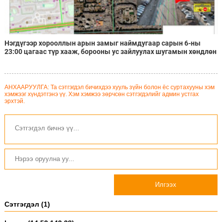
Нэгдүгээр хорооллын арын замыг наймдугаар сарын 6-ны
23:00 цагаас түр хааж, борооны ус зайлуулах шугамын хөндлөн
сэтэлгээ хийнэ
АНХААРУУЛГА: Та сэтгэгдэл бичихдээ хууль зүйн болон ёс суртахууны хэм
хэмжээг хүндэтгэнэ үү. Хэм хэмжээ зөрчсөн сэтгэгдэлийг админ устгах
эрхтэй.
Илгээх
Сэтгэгдэл (1)