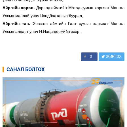
Айргийн дөрөв:
Дорнод аймгийн Матад сумын харьяат Монгол
Улсын манлай уяач Цэндбаатарын буурал,
Айргийн тав:
Хөвсгөл аймгийн Галт сумын харьяат Монгол
Улсын алдарт уяач Н.Нацагдоржийн хээр.
0
ЖИРГЭХ
САНАЛ БОЛГОХ