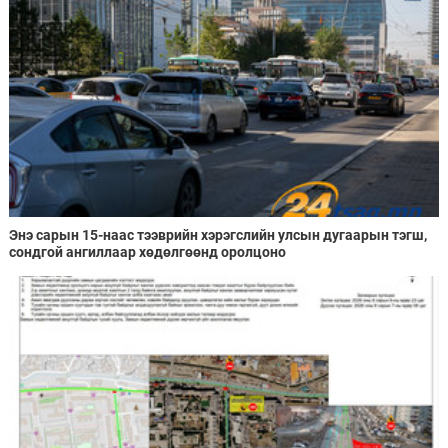
Энэ сарын 15-наас тээврийн хэрэгслийн улсын дугаарын тэгш,
сондгой ангиллаар хөдөлгөөнд оролцоно