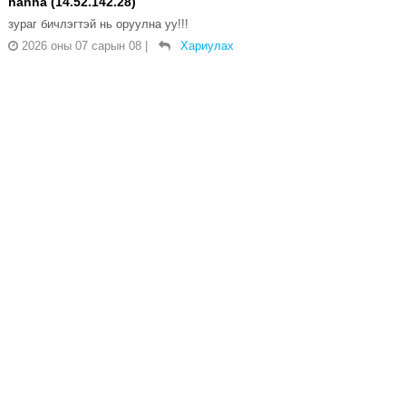
hanna (14.52.142.28)
зураг бичлэгтэй нь оруулна уу!!!
2026 оны 07 сарын 08
|
Хариулах