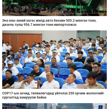
Энэ оны эхний хагас жилд авто бензин 505.2 мянган тонн,
дизель түлш 956.7 мянган тонн импортолжээ
COP17-ын зочид, төлөөлөгчдөд үйлчлэх 250 орчим жолоочийг
сургалтад хамруулж байна