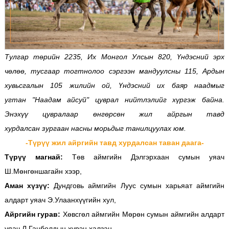
Тулгар төрийн 2235, Их Монгол Улсын 820, Үндэсний эрх
чөлөө, тусгаар тогтнолоо сэргээн мандуулсны 115, Ардын
хувьсгалын 105 жилийн ой, Үндэсний их баяр наадмыг
угтан "Наадам айсуй" цуврал нийтлэлийг хүргэж байна.
Энэхүү цувралаар өнгөрсөн жил айргын тавд
хурдалсан зургаан насны морьдыг танилцуулах юм.
-Түрүү жил айргийн тавд хурдалсан таван даага-
Түрүү магнай:
Төв аймгийн Дэлгэрхаан сумын уяач
Ш.Мөнгөншагайн хээр,
Аман хүзүү:
Дундговь аймгийн Луус сумын харьяат аймгийн
алдарт уяач Э.Улаанхүүгийн хул,
Айргийн гурав:
Хөвсгөл аймгийн Мөрөн сумын аймгийн алдарт
уяач Л.Ганболдын хүрэн халзан,