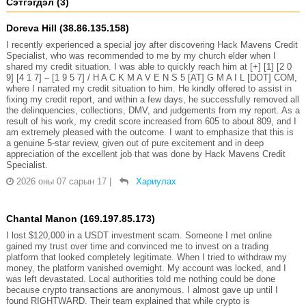
Сэтгэгдэл (3)
Doreva Hill (38.86.135.158)
I recently experienced a special joy after discovering Hack Mavens Credit
Specialist, who was recommended to me by my church elder when I
shared my credit situation. I was able to quickly reach him at [+] [1] [2 0
9] [4 1 7] – [1 9 5 7] / H A C K M A V E N S 5 [AT] G M A I L [DOT] COM,
where I narrated my credit situation to him. He kindly offered to assist in
fixing my credit report, and within a few days, he successfully removed all
the delinquencies, collections, DMV, and judgements from my report. As a
result of his work, my credit score increased from 605 to about 809, and I
am extremely pleased with the outcome. I want to emphasize that this is
a genuine 5-star review, given out of pure excitement and in deep
appreciation of the excellent job that was done by Hack Mavens Credit
Specialist.
2026 оны 07 сарын 17
|
Хариулах
Chantal Manon (169.197.85.173)
I lost $120,000 in a USDT investment scam. Someone I met online
gained my trust over time and convinced me to invest on a trading
platform that looked completely legitimate. When I tried to withdraw my
money, the platform vanished overnight. My account was locked, and I
was left devastated. Local authorities told me nothing could be done
because crypto transactions are anonymous. I almost gave up until I
found RIGHTWARD. Their team explained that while crypto is