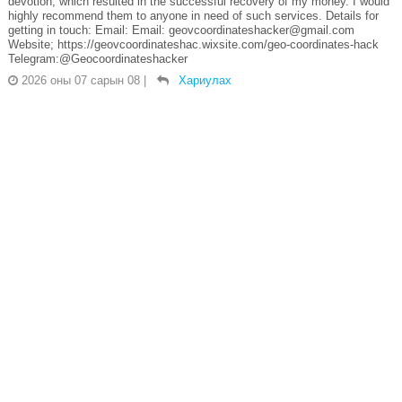
devotion, which resulted in the successful recovery of my money. I would
highly recommend them to anyone in need of such services. Details for
getting in touch: Email: Email: geovcoordinateshacker@gmail.com
Website; https://geovcoordinateshac.wixsite.com/geo-coordinates-hack
Telegram:@Geocoordinateshacker
2026 оны 07 сарын 08
|
Хариулах