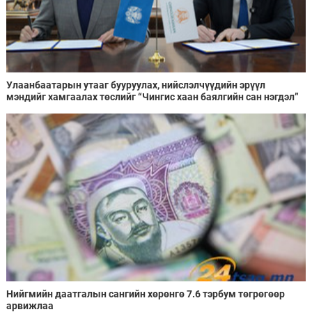
Улаанбаатарын утааг бууруулах, нийслэлчүүдийн эрүүл
мэндийг хамгаалах төслийг “Чингис хаан баялгийн сан нэгдэл”
ХХК-тай хамтран хэрэгжүүлнэ
Нийгмийн даатгалын сангийн хөрөнгө 7.6 тэрбум төгрөгөөр
арвижлаа