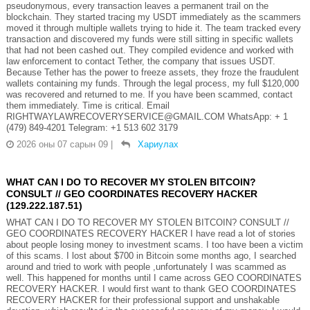
pseudonymous, every transaction leaves a permanent trail on the
blockchain. They started tracing my USDT immediately as the scammers
moved it through multiple wallets trying to hide it. The team tracked every
transaction and discovered my funds were still sitting in specific wallets
that had not been cashed out. They compiled evidence and worked with
law enforcement to contact Tether, the company that issues USDT.
Because Tether has the power to freeze assets, they froze the fraudulent
wallets containing my funds. Through the legal process, my full $120,000
was recovered and returned to me. If you have been scammed, contact
them immediately. Time is critical. Email
RIGHTWAYLAWRECOVERYSERVICE@GMAIL.COM WhatsApp: + 1
(479) 849-4201 Telegram: ‪+1 513 602 3179
2026 оны 07 сарын 09
|
Хариулах
WHAT CAN I DO TO RECOVER MY STOLEN BITCOIN?
CONSULT // GEO COORDINATES RECOVERY HACKER
(129.222.187.51)
WHAT CAN I DO TO RECOVER MY STOLEN BITCOIN? CONSULT //
GEO COORDINATES RECOVERY HACKER I have read a lot of stories
about people losing money to investment scams. I too have been a victim
of this scams. I lost about $700 in Bitcoin some months ago, I searched
around and tried to work with people ,unfortunately I was scammed as
well. This happened for months until I came across GEO COORDINATES
RECOVERY HACKER. I would first want to thank GEO COORDINATES
RECOVERY HACKER for their professional support and unshakable