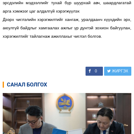
эрсдэлийн мэдээллийг тухай бүр шуурхай авч, шаардлагатай
арга хэмжээг цаг алдалгүй хэрэгжүүлэх
Дээрх чиглэлийн хэрэгжилтийг хангаж, уралдаанч хүүхдийн эрх,
аюулгүй байдлыг хамгаалах ажлыг үр дүнтэй зохион байгуулан,
хэрэгжилтийг тайлагнаж ажиллахыг чиглэл болгов.
0
ЖИРГЭХ
САНАЛ БОЛГОХ