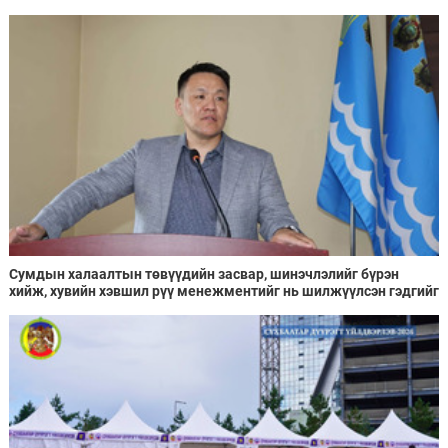
Сумдын халаалтын төвүүдийн засвар, шинэчлэлийг бүрэн
хийж, хувийн хэвшил рүү менежментийг нь шилжүүлсэн гэдгийг
онцоллоо