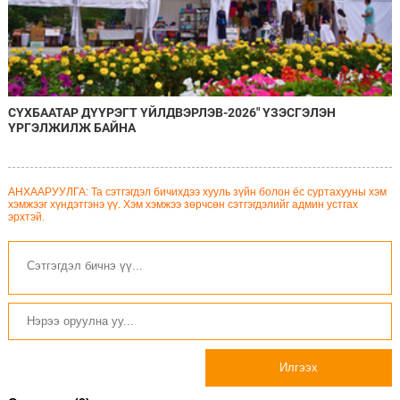
СҮХБААТАР ДҮҮРЭГТ ҮЙЛДВЭРЛЭВ-2026" ҮЗЭСГЭЛЭН
ҮРГЭЛЖИЛЖ БАЙНА
АНХААРУУЛГА: Та сэтгэгдэл бичихдээ хууль зүйн болон ёс суртахууны хэм
хэмжээг хүндэтгэнэ үү. Хэм хэмжээ зөрчсөн сэтгэгдэлийг админ устгах
эрхтэй.
Илгээх