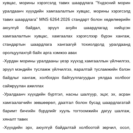
хувцас, морины хэрэгсэлд тавих шаардлага “Үндэсний морин
уралдаанч хүүхдийн хамгаалалтын хувцас, морины хэрэгсэлд
тавих шаардлага” MNS 6264:2026 стандарт болон хөдөлмөрийн
аюулгүй байдал, эрүүл ахуйн шаардлагад нийцсэн
хамгаалалтын хувцас, хамгаалах хэрэгслээр бүрэн хангаж,
стандартын шаардлага хангаагүй тохиолдолд уралдаанд
оролцуулахгүй байх арга хэмжээ авах
-Хурдан морины уралдааны үеэр хүүхэд хамгааллын үйлчилгээ,
эрүүл мэндийн тусламж үйлчилгээ, яаралтай тусламжийн бэлэн
байдлыг хангаж, холбогдох байгууллагуудын уялдаа холбоог
сайжруулан ажиллах
-Уралдаанч хүүхдийн бүртгэл, насны шалгуур, эцэг, эх, асран
хамгаалагчийн зөвшөөрөл, даатгал болон бусад шаардлагатай
баримт бичгийн бүрдлийг хууль тогтоомжийн дагуу шалгаж,
хяналт тавих
-Хүүхдийн эрх, аюулгүй байдалтай холбоотой зөрчил, осол,