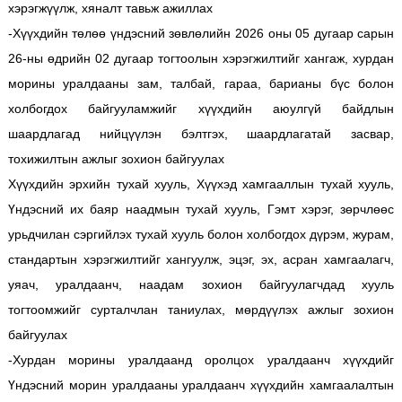
хэрэгжүүлж, хяналт тавьж ажиллах
-Хүүхдийн төлөө үндэсний зөвлөлийн 2026 оны 05 дугаар сарын
26-ны өдрийн 02 дугаар тогтоолын хэрэгжилтийг хангаж, хурдан
морины уралдааны зам, талбай, гараа, барианы бүс болон
холбогдох байгууламжийг хүүхдийн аюулгүй байдлын
шаардлагад нийцүүлэн бэлтгэх, шаардлагатай засвар,
тохижилтын ажлыг зохион байгуулах
Хүүхдийн эрхийн тухай хууль, Хүүхэд хамгааллын тухай хууль,
Үндэсний их баяр наадмын тухай хууль, Гэмт хэрэг, зөрчлөөс
урьдчилан сэргийлэх тухай хууль болон холбогдох дүрэм, журам,
стандартын хэрэгжилтийг хангуулж, эцэг, эх, асран хамгаалагч,
уяач, уралдаанч, наадам зохион байгуулагчдад хууль
тогтоомжийг сурталчлан таниулах, мөрдүүлэх ажлыг зохион
байгуулах
-Хурдан морины уралдаанд оролцох уралдаанч хүүхдийг
Үндэсний морин уралдааны уралдаанч хүүхдийн хамгаалалтын