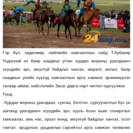
Гэр бүл, хөдөлмөр, нийгмийн хамгааллын сайд Т.Аубакир
Үндэсний их баяр наадмыг угтан хурдан морины уралдаанч
хүүхдийн эрх, аюулгүй байдлыг хангах, амралт, аялал, баяр
наадмын үеийн хүүхэд хамгааллын арга хэмжээг эрчимжүүлэх
талаар аймаг, нийслэлийн Засаг дарга нарт чиглэл хүргүүлжээ.
Үүнд:
-Хурдан морины уралдаан, сунгаа, бэлтгэл, сургуулилтын бүх үе
шатанд уралдаанч хүүхдийн эрх, хууль ёсны ашиг сонирхлыг
хамгаалах, амь нас, эрүүл мэнд, аюулгүй байдлыг хангах, осол
гэмтэл, эрсдэлээс урьдчилан сэргийлэх арга хэмжээг төлөвлөн