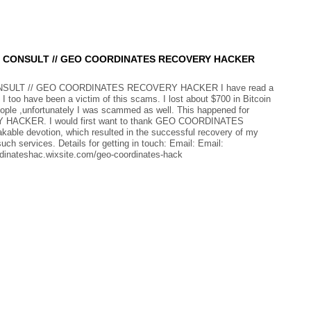
? CONSULT // GEO COORDINATES RECOVERY HACKER
SULT // GEO COORDINATES RECOVERY HACKER I have read a
I too have been a victim of this scams. I lost about $700 in Bitcoin
ople ,unfortunately I was scammed as well. This happened for
HACKER. I would first want to thank GEO COORDINATES
ble devotion, which resulted in the successful recovery of my
h services. Details for getting in touch: Email: Email:
dinateshac.wixsite.com/geo-coordinates-hack