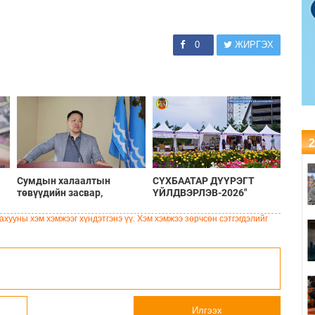
0
ЖИРГЭХ
2
Сумдын халаалтын
СҮХБААТАР ДҮҮРЭГТ
төвүүдийн засвар,
ҮЙЛДВЭРЛЭВ-2026"
шинэчлэлийг бүрэн хийж,
ҮЗЭСГЭЛЭН ҮРГЭЛЖИЛЖ
хувийн хэвшил рүү
БАЙНА
хууны хэм хэмжээг хүндэтгэнэ үү. Хэм хэмжээ зөрчсөн сэтгэгдэлийг
менежментийг нь
шилжүүлсэн гэдгийг
онцоллоо
Илгээх