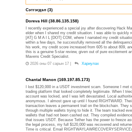
Сэтгэгдэл (3)
Doreva Hill (38.86.135.158)
I recently experienced a special joy after discovering Hack
elder when I shared my credit situation. I was able to quickly r
[AT] G M A I L [DOT] COM, where I narrated my credit situation 
within a few days, he successfully removed all the delinquenc
his work, my credit score increased from 605 to about 809, a
this is a genuine 5-star review, given out of pure excitement 
Mavens Credit Specialist.
2026 оны 07 сарын 17
|
Хариулах
Chantal Manon (169.197.85.173)
I lost $120,000 in a USDT investment scam. Someone I met on
trading platform that looked completely legitimate. When I tr
account was locked, and I was left devastated. Local authorit
anonymous. I almost gave up until I found RIGHTWARD. Their
transaction leaves a permanent trail on the blockchain. The
through multiple wallets trying to hide it. The team tracked eve
wallets that had not been cashed out. They compiled evidenc
that issues USDT. Because Tether has the power to freeze ass
the legal process, my full $120,000 was recovered and retur
Time is critical. Email RIGHTWAYLAWRECOVERYSERVICE@G