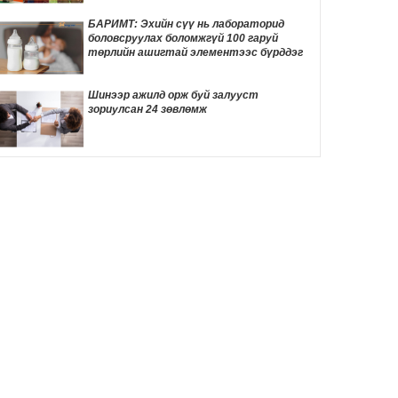
ТОМООХОН маргаан дагуулж эхлэв
9 цаг 15 мин
БАРИМТ: Эхийн сүү нь лабораторид
боловсруулах боломжгүй 100 гаруй
ДҮН ШИНЖИЛГЭЭ: Америк- Хятадын
төрлийн ашигтай элементээс бүрддэг
эмзэг харилцаа
9 цаг 25 мин
Шинээр ажилд орж буй залууст
зориулсан 24 зөвлөмж
Д.Трамп төрөлхийн иргэншлийг дахин
хязгаарлахыг оролдлоо
9 цаг 36 мин
Монелийн гудамжны авто замыг
өнөөдрөөс хааж, засварлана
10 цаг 7 мин
Даян аварга Б.Орхонбаярын тухай 24
баримт
10 цаг 10 мин
"Дөчин жилийн дараа өөрийн гэсэн
байртай боллоо"
10 цаг 27 мин