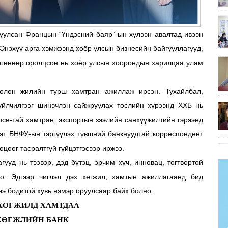
уулсан Францын “Үндэсний баяр”-ын хүлээн авалтад ивээн
. Энэхүү арга хэмжээнд хоёр улсын бизнесийн байгууллагууд,
ргөнөөр оролцсон нь хоёр улсын хоорондын харилцаа улам
 олон жилийн турш хамтран ажиллаж ирсэн. Тухайлбал,
йлчилгээг шинэчлэн сайжруулах төслийн хүрээнд ХХБ нь
nce-тай хамтран, экспортын зээлийн санхүүжилтийн гэрээнд
 мэт БНФУ-ын тэргүүлэх түвшний банкнуудтай корреспондент
цоог тасралтгүй гүйцэтгэсээр иржээ.
уд нь тээвэр, дэд бүтэц, эрчим хүч, инновац, тогтвортой
о. Эдгээр чиглэл дэх хөгжил, хамтын ажиллагаанд бид
ээ бодитой хувь нэмэр оруулсаар байх болно.
ХӨГЖИЛД ХАМТДАА
ХӨГЖЛИЙН БАНК