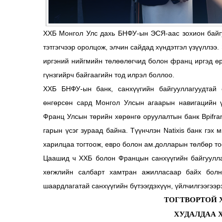
ХХБ Монгол Улс дахь БНФУ-ын ЭСЯ-аас зохион байг
тэтгэгчээр оролцож, элчин сайдад хүндэтгэл үзүүллээ
иргэний нийгмийн төлөөлөгчид болон франц иргэд ө
гүнзгийрч байгаагийн тод илрэл боллоо.
ХХБ БНФУ-ын банк, санхүүгийн байгууллагуудтай
өнгөрсөн сард Монгол Улсын агаарын навигацийн ү
Франц Улсын төрийн хөрөнгө оруулалтын банк Bpifra
гарын үсэг зураад байна. Түүнчлэн Natixis банк гэх
харилцаа тогтоож, евро болон ам.долларын төлбөр тоо
Цаашид ч ХХБ болон Францын санхүүгийн байгууллагу
хөгжлийн салбарт хамтран ажилласаар байх болн
шаардлагатай санхүүгийн бүтээгдэхүүн, үйлчилгээгээр
ТОГТВОРТОЙ 
ХУДАЛДАА 