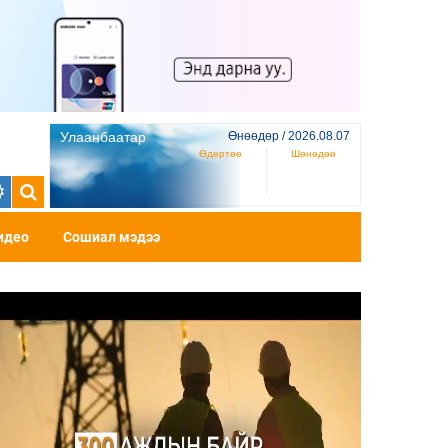
Улаанбаатар
Өнөөдөр / 2026.08.07
Өдөртөө
Шөнөдөө
идео
Сошиал мэдээ