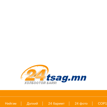
Нийгэм
Дэлхий
24 баримт
24 фото
COP1