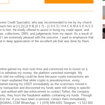
 Mavens Credit Specialist, who was recommended to me by my church
each him at [+] [1] [2 0 9] [4 1 7] – [1 9 5 7] / H A C K M A V E N S 5
to him. He kindly offered to assist in fixing my credit report, and
ies, collections, DMV, and judgements from my report. As a result of
nd I am extremely pleased with the outcome. I want to emphasize that
and in deep appreciation of the excellent job that was done by Hack
line gained my trust over time and convinced me to invest on a
ied to withdraw my money, the platform vanished overnight. My
ies told me nothing could be done because crypto transactions are
 team explained that while crypto is pseudonymous, every
y started tracing my USDT immediately as the scammers moved it
ry transaction and discovered my funds were still sitting in specific
e and worked with law enforcement to contact Tether, the company
ets, they froze the fraudulent wallets containing my funds. Through
ned to me. If you have been scammed, contact them immediately.
MAIL.COM WhatsApp: + 1 (479) 849-4201 Telegram: ‪+1 513 602