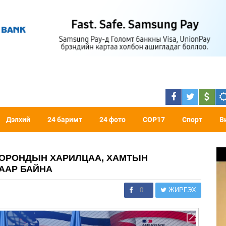
Дэлхий
24 баримт
24 фото
COP17
Спорт
В
ООРОНДЫН ХАРИЛЦАА, ХАМТЫН
ААР БАЙНА
0
ЖИРГЭХ