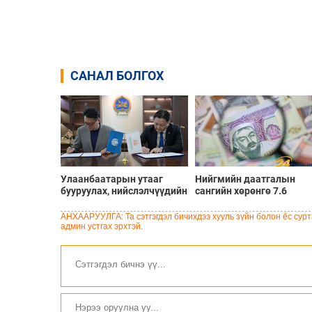
САНАЛ БОЛГОХ
Улаанбаатарын утааг
Нийгмийн даатгалын
бууруулах, нийслэлчүүдийн
сангийн хөрөнгө 7.6
эрүүл мэндийг хамгаалах
тэрбум төгрөгөөр
төслийг “Чингис хаан
арвижлаа
АНХААРУУЛГА: Та сэтгэгдэл бичихдээ хууль зүйн болон ёс сурта
баялгийн сан нэгдэл” ХХК-
админ устгах эрхтэй.
тай хамтран хэрэгжүүлнэ