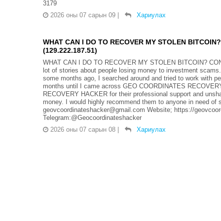
3179
2026 оны 07 сарын 09
|
Хариулах
WHAT CAN I DO TO RECOVER MY STOLEN BITCOIN
(129.222.187.51)
WHAT CAN I DO TO RECOVER MY STOLEN BITCOIN? CON
lot of stories about people losing money to investment scams. 
some months ago, I searched around and tried to work with pe
months until I came across GEO COORDINATES RECOVERY 
RECOVERY HACKER for their professional support and unshaka
money. I would highly recommend them to anyone in need of suc
geovcoordinateshacker@gmail.com Website; https://geovcoor
Telegram:@Geocoordinateshacker
2026 оны 07 сарын 08
|
Хариулах