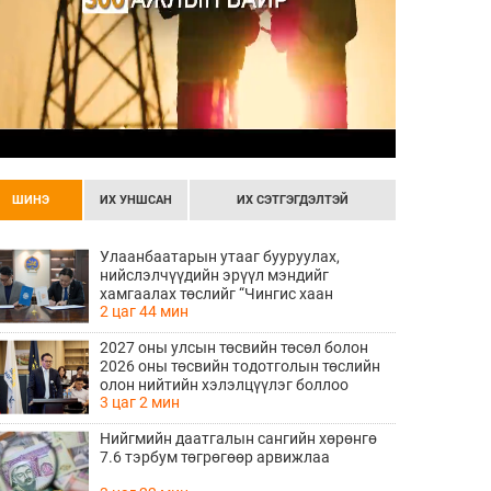
ШИНЭ
ИХ УНШСАН
ИХ СЭТГЭГДЭЛТЭЙ
Улаанбаатарын утааг бууруулах,
нийслэлчүүдийн эрүүл мэндийг
хамгаалах төслийг “Чингис хаан
2 цаг 44 мин
баялгийн сан нэгдэл” ХХК-тай хамтран
хэрэгжүүлнэ
2027 оны улсын төсвийн төсөл болон
2026 оны төсвийн тодотголын төслийн
олон нийтийн хэлэлцүүлэг боллоо
3 цаг 2 мин
Нийгмийн даатгалын сангийн хөрөнгө
7.6 тэрбум төгрөгөөр арвижлаа