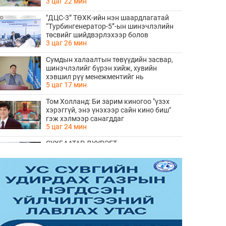
3 цаг 22 мин
"ДЦС-3” ТӨХК-ийн нэн шаардлагатай
“Турбингенератор-5”-ын шинэчлэлийн
төсвийг шийдвэрлэхээр болов
3 цаг 26 мин
Сумдын халаалтын төвүүдийн засвар,
шинэчлэлийг бүрэн хийж, хувийн
хэвшил рүү менежментийг нь
5 цаг 17 мин
шилжүүлсэн гэдгийг онцоллоо
Том Холланд: Би зарим киногоо "үзэх
хэрэггүй, энэ үнэхээр сайн кино биш"
гэж хэлмээр санагддаг
5 цаг 24 мин
СҮХБААТАР ДҮҮРЭГТ
ҮЙЛДВЭРЛЭВ-2026" ҮЗЭСГЭЛЭН
ҮРГЭЛЖИЛЖ БАЙНА
7 цаг 21 мин
Ирэх 10 хоногийн цаг агаарын
урьдчилсан төлөв
7 цаг 29 мин