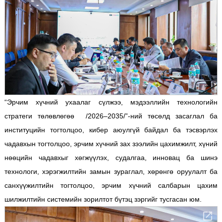
“Эрчим хүчний ухаалаг сүлжээ, мэдээллийн технологийн
стратеги төлөвлөгөө /2026–2035/”-ний төсөлд засаглал ба
институцийн тогтолцоо, кибер аюулгүй байдал ба тэсвэрлэх
чадавхын тогтолцоо, эрчим хүчний зах зээлийн цахимжилт, хүний
нөөцийн чадавхыг хөгжүүлэх, судалгаа, инновац ба шинэ
технологи, хэрэгжилтийн замын зураглал, хөрөнгө оруулалт ба
санхүүжилтийн тогтолцоо, эрчим хүчний салбарын цахим
шилжилтийн системийн зорилтот бүтэц зэргийг тусгасан юм.