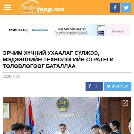
ЭРЧИМ ХҮЧНИЙ УХААЛАГ СҮЛЖЭЭ,
МЭДЭЭЛЛИЙН ТЕХНОЛОГИЙН СТРАТЕГИ
ТӨЛӨВЛӨГӨӨГ БАТАЛЛАА
2026-7-06
0
ЖИРГЭХ