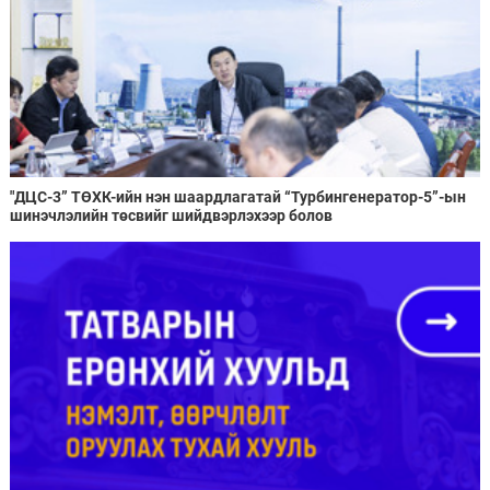
"ДЦС-3” ТӨХК-ийн нэн шаардлагатай “Турбингенератор-5”-ын
шинэчлэлийн төсвийг шийдвэрлэхээр болов