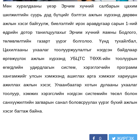
Мөн хуралдааны үеэр Эрчим хүчний салбарын цахим
шилжилтийн суурь дэд бүтцийг бэлтгэх ажлын хүрээнд дөрвөн
ажлын хэсэг байгуулж, биелэлтийг ирэх аравдугаар сарын 1-ний
өдрийн дотор танилцуулахыг Эрчим хүчний яамны Бодлого,
төлөвлөлтийн газарт үүрэг болголоо. Үүнд тухайлбал,
Цахилгааны ухаалаг тоолууржуулалтыг нэгдсэн байдлаар
өргөжүүлэх ажлын хүрээнд УБЦТС ТӨХК-ийн тоолуурын
өгөгдлийн удирдлагын систем, хэрэглэгчийн программ
хангамжийг улсын хэмжээнд ашиглах арга хэмжээг хариуцан
ажиллах ажлын хэсэг, Улаанбаатар хотын дулааны ухаалаг
тоолуур, хэмжих хэрэгслийн нэгдсэн системийн төсөл болон
санхүүжилтийн загварын санал боловсруулах үүрэг бүхий ажлын
хэсэг багтаж байна.
0
ЖИРГЭХ