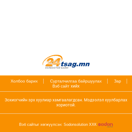
Холбоо барих
Сурталчилгаа байршуулах
Зар
Вэб сайт
хийх
Зохиогчийн эрх хуулиар хамгаалагдсан. Мэдээлэл хуулбарлах
хориотой.
Вэб сайтыг хөгжүүлсэн: Sodonsolution ХХК