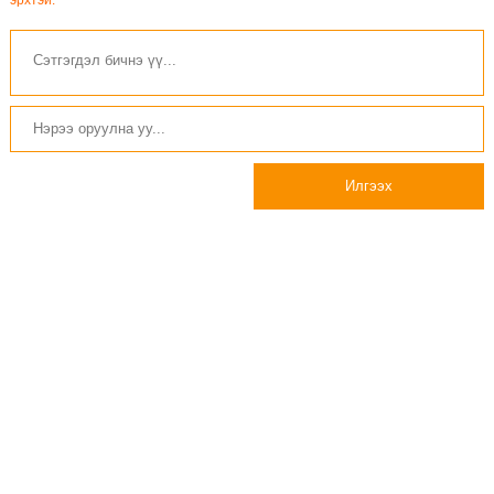
эрхтэй.
Илгээх