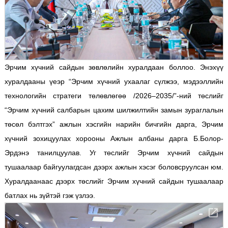
Эрчим хүчний сайдын зөвлөлийн хуралдаан боллоо. Энэхүү
хуралдааны үеэр “Эрчим хүчний ухаалаг сүлжээ, мэдээллийн
технологийн стратеги төлөвлөгөө /2026–2035/”-ний төслийг
“Эрчим хүчний салбарын цахим шилжилтийн замын зураглалын
төсөл бэлтгэх” ажлын хэсгийн нарийн бичгийн дарга, Эрчим
хүчний зохицуулах хорооны Ажлын албаны дарга Б.Болор-
Эрдэнэ танилцуулав. Уг төслийг Эрчим хүчний сайдын
тушаалаар байгуулагдсан дээрх ажлын хэсэг боловсруулсан юм.
Хуралдаанаас дээрх төслийг Эрчим хүчний сайдын тушаалаар
батлах нь зүйтэй гэж үзлээ.