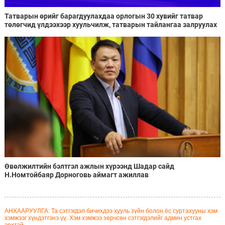
Татварын өрийг барагдуулахдаа орлогын 30 хувийг татвар
төлөгчид үлдээхээр хуульчилж, татварын тайлангаа залруулах
хугацааг хоёр жил болгон сунгажээ
Өвөлжилтийн бэлтгэл ажлын хүрээнд Шадар сайд
Н.Номтойбаяр Дорноговь аймагт ажиллав
АНХААРУУЛГА: Та сэтгэгдэл бичихдээ хууль зүйн болон ёс суртахууны хэм
хэмжээг хүндэтгэнэ үү. Хэм хэмжээ зөрчсөн сэтгэгдэлийг админ устгах