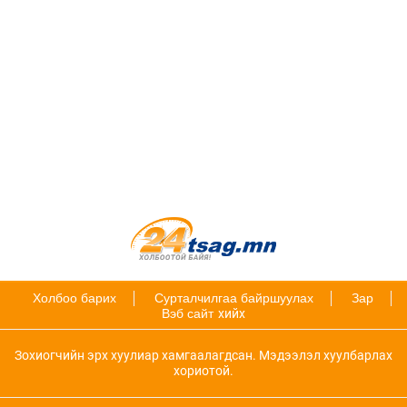
Холбоо барих
Сурталчилгаа байршуулах
Зар
Вэб сайт
хийх
Зохиогчийн эрх хуулиар хамгаалагдсан. Мэдээлэл хуулбарлах
хориотой.