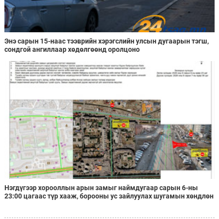
Энэ сарын 15-наас тээврийн хэрэгслийн улсын дугаарын тэгш,
сондгой ангиллаар хөдөлгөөнд оролцоно
Нэгдүгээр хорооллын арын замыг наймдугаар сарын 6-ны
23:00 цагаас түр хааж, борооны ус зайлуулах шугамын хөндлөн
сэтэлгээ хийнэ