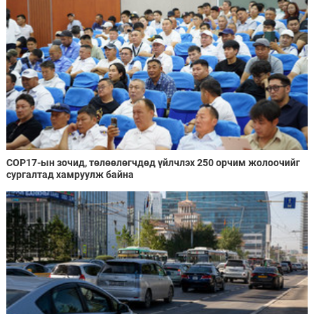
COP17-ын зочид, төлөөлөгчдөд үйлчлэх 250 орчим жолоочийг
сургалтад хамруулж байна