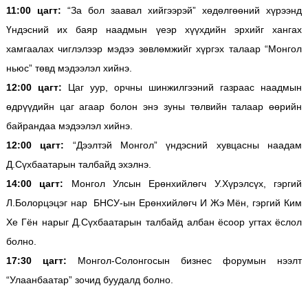
11:00 цагт:
“За бол заавал хийгээрэй” хөдөлгөөний хүрээнд
Үндэсний их баяр наадмын үеэр хүүхдийн эрхийг хангах
хамгаалах чиглэлээр мэдээ зөвлөмжийг хүргэх талаар “Монгол
ньюс” төвд мэдээлэл хийнэ.
12:00 цагт:
Цаг уур, орчны шинжилгээний газраас наадмын
өдрүүдийн цаг агаар болон энэ зуны төлвийн талаар өөрийн
байрандаа мэдээлэл хийнэ.
12:00 цагт:
“Дээлтэй Монгол” үндэсний хувцасны наадам
Д.Сүхбаатарын талбайд эхэлнэ.
14:00 цагт:
Монгол Улсын Ерөнхийлөгч У.Хүрэлсүх, гэргий
Л.Болорцэцэг нар БНСУ-ын Ерөнхийлөгч И Жэ Мён, гэргий Ким
Хе Гён нарыг Д.Сүхбаатарын талбайд албан ёсоор угтах ёслол
болно.
17:30 цагт:
Монгол-Солонгосын бизнес форумын нээлт
“Улаанбаатар” зочид буудалд болно.