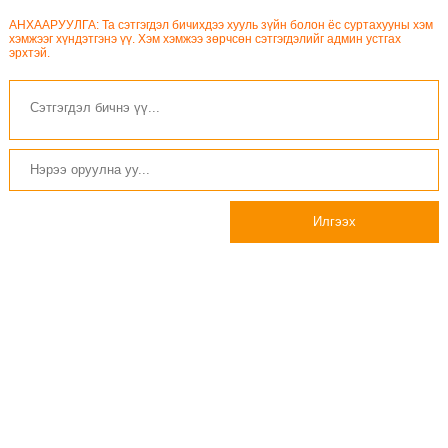
АНХААРУУЛГА: Та сэтгэгдэл бичихдээ хууль зүйн болон ёс суртахууны хэм
хэмжээг хүндэтгэнэ үү. Хэм хэмжээ зөрчсөн сэтгэгдэлийг админ устгах
эрхтэй.
Илгээх