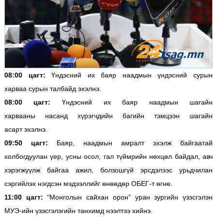
08:00 цагт:
Үндэсний их баяр наадмын үндэсний сурын
харваа сурын талбайд эхэлнэ.
08:00 цагт:
Үндэсний их баяр наадмын шагайн
харвааны насанд хүрэгчдийн багийн тэмцээн шагайн
асарт эхэлнэ.
09:50 цагт:
Баяр, наадмын амралт эхэлж байгаатай
холбогдуулан үер, усны осол, гал түймрийн нөхцөл байдал, авч
хэрэгжүүлж байгаа ажил, болзошгүй эрсдэлээс урьдчилан
сэргийлэх нэгдсэн мэдээллийг өнөөдөр ОБЕГ-т өгнө.
11:00 цагт:
“Монголын сайхан орон” уран зургийн үзэсгэлэн
МУЭ-ийн үзэсгэлэгийн танхимд нээлтээ хийнэ.