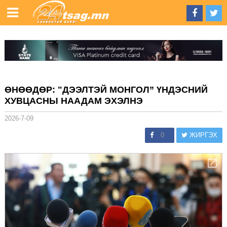
ӨНӨӨДӨР: "ДЭЭЛТЭЙ МОНГОЛ” ҮНДЭСНИЙ
ХУВЦАСНЫ НААДАМ ЭХЭЛНЭ
2026-7-09
0
ЖИРГЭХ