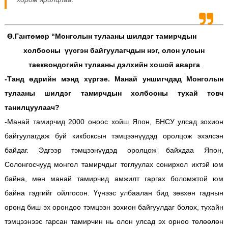
Ө.Гантөмөр “Монголын тулааны шилдэг тамирчдын
холбооны үүсгэн байгуулагчдын нэг, олон улсын
таеквондогийн тулааны дэлхийн хошой аварга
-Танд өдрийн мэнд хүргэе. Манай уншигчдад Монголын
тулааны шилдэг тамирчдын холбооны тухай товч
танилцуулаач?
-Манай тамирчид 2000 оноос хойш Япон, БНСУ улсад зохион
байгуулагдаж буй кикбоксын тэмцээнүүдэд оролцож эхэлсэн
байдаг. Эдгээр тэмцээнүүдэд оролцож байхдаа Япон,
Солонгосчууд монгол тамирчдыг тоглуулах сонирхол ихтэй юм
байна, мөн манай тамирчид амжилт гаргах боломжтой юм
байна гэдгийг ойлгосон. Үүнээс улбаалан бид зөвхөн гаднын
оронд биш эх орондоо тэмцээн зохион байгуулдаг болох, тухайн
тэмцээнээс гарсан тамирчин нь олон улсад эх орноо төлөөлөн