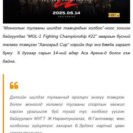
“Монголын тулааны шилдэг тамирчдын холбоо”-ноос зохион
байгуулдаг “MGL-1 Fighting Championship #22” аваргын бүсний
төлөөх тэмцээн “Хангарьд Cup” нэрийн дор энэ бямба гарагт
буюу 6 дугаар сарын 14-ний өдөр Аса Арена-д болох гэж
байна.
Дэлхийн шилдэг тулаанчид оролцох энэхүү тэмцээн
болон монголд холимог тулааны спортын хөгжил
хэрхэн урагшилж буй тухай тус холбоог үүсгэн
байгуулагч МУГТ Ж.Нарантунгалаг, Ө.Гантөмөр, мөн
холбооны гүйцэтгэх захирал Б.Эрдэнэ нартай цөөн
хором ярилцлаа.