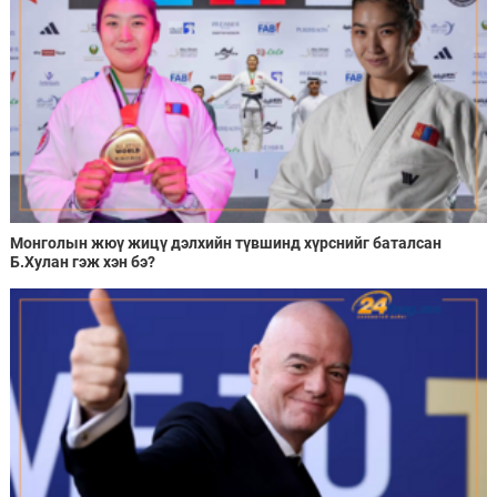
Монголын жюү жицү дэлхийн түвшинд хүрснийг баталсан
Б.Хулан гэж хэн бэ?