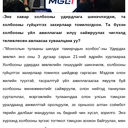
-Энэ хавар холбооны удирдлага шинэчлэгдэж, та
холбооны гүйцэтгэх захирлаар томилогдсон. Та бүхэн
холбооны үйл ажиллагааг илүү сайжруулах чиглэлд
төлөвлөсөн ажлаасаа хуваалцана уу?
-“Монголын тулааны шилдэг тамирчдын холбоо”-ны Удирдах
зөвлөл энэ оны 3 дугаар сарын 21-ний өдрийн хурлаараа
Холбооны удирдах зөвлөлийн гишүүдийг шинэчилж, холбооны
гүйцэтгэх захирлаар томилох шийдвэр гаргасан. Мэдээж олон
жилийн түүхтэй, тасралтгүй үйл ажиллагаагаа явуулж буй
холбооны менежментийг сайжруулж, олон нийтэд таниулан
сурталчлах, мэргэжлийн тулаанчдаа олон улсын тэмцээн
уралдаанд амжилттай оролцуулж, эх орныхоо алтан соёмбот
төрийн далбааг мандуулах нь бидний чин хүсэл, зорилго. Энэ
хүрээнд холбооны зүгээс тогтмол тэмцээн зохион байгуулах, мөн