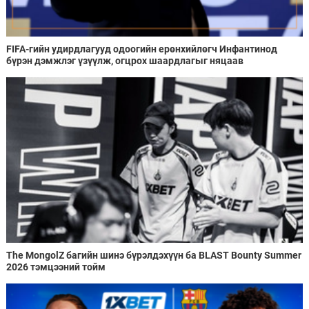
FIFA-гийн удирдлагууд одоогийн ерөнхийлөгч Инфантинод
бүрэн дэмжлэг үзүүлж, огцрох шаардлагыг няцаав
The MongolZ багийн шинэ бүрэлдэхүүн ба BLAST Bounty Summer
2026 тэмцээний тойм