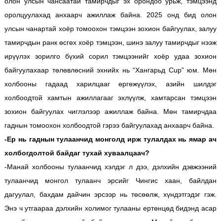
олон улсын чансаатай тамирчдыг эх орондоо урьж, тэмцээнд
оролцуулахад анхаарч ажиллаж байна. 2025 онд бид олон
улсын чанартай хоёр томоохон тэмцээн зохион байгуулах, залуу
тамирчдын ранк өсгөх хоёр тэмцээн, шинэ залуу тамирчдыг нээж
ирүүлэх зорилго бүхий сорил тэмцээнийг хоёр удаа зохион
байгуулахаар төлөвлөсний эхнийх нь “Хангарьд Cup” юм. Мөн
холбооны гадаад харилцааг өргөжүүлэх, азийн шилдэг
холбоодтой хамтын ажиллагааг эхлүүлж, хамтарсан тэмцээн
зохион байгуулах чиглэлээр ажиллаж байна. Мөн тамирчдаа
гаднын томоохон холбоодтой гэрээ байгуулахад анхаарч байна.
-Ер нь гаднын тулаанчид монголд ирж тулалдах нь ямар ач
холбогдолтой байдаг тухай хуваалцаач?
-Манай холбооны тулаанчид хэлдэг л дээ, дэлхийн дэвжээний
тулаанчид монгол тулаанч эрсийг Чингис хаан, байлдан
дагуулал, бахдам дайчин эрсээр нь төсөөлж, хүндэтгэдэг гэж.
Энэ ч утгаараа дэлхийн холимог тулааны ертөнцөд бидэнд асар