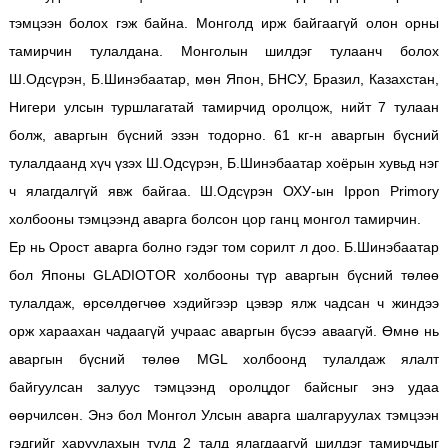
тэмцээн болох гэж байна. Монголд ирж байгаагүй олон орны
тамирчин тулалдана. Монголын шилдэг тулаанч болох
Ш.Одсүрэн, Б.Шинэбаатар, мөн Япон, БНСУ, Бразил, Казахстан,
Нигери улсын туршлагатай тамирчид оролцож, нийт 7 тулаан
болж, аваргын бүсний эзэн тодорно. 61 кг-н аваргын бүсний
тулалдаанд хүч үзэх Ш.Одсүрэн, Б.Шинэбаатар хоёрын хувьд нэг
ч ялагдалгүй явж байгаа. Ш.Одсүрэн ОХУ-ын Ippon Primory
холбооны тэмцээнд аварга болсон цор ганц монгол тамирчин.
Ер нь Орост аварга болно гэдэг том сорилт л доо. Б.Шинэбаатар
бол Японы GLADIOTOR холбооны түр аваргын бүсний төлөө
тулалдаж, өрсөлдөгчөө хэдийгээр цэвэр ялж чадсан ч жиндээ
орж хараахан чадаагүй учраас аваргын бүсээ аваагүй. Өмнө нь
аваргын бүсний төлөө MGL холбоонд тулалдаж ялалт
байгуулсан залуус тэмцээнд оролцдог байсныг энэ удаа
өөрчилсөн. Энэ бол Монгол Улсын аварга шалгаруулах тэмцээн
гэдгийг харуулахын тулд 2 талд ялагдаагүй шилдэг тамирчдыг