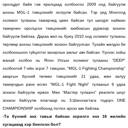
оролцдог байя гэж ярилцаад холбоогоо 2009 онд байгуулж
анхны MGL-1 тэмцээнийг эхлүүлж байсан. Тэр үед Монголд
холимог тулааны тамирчид цөөн байсан тул шилдэг найман
тамирчин оролцсон тэмцээнийг кикбоксын дүрмээр зохион
байгуулж байлаа. Дараа жил нь буюу 2010 онд холимог тулааны
төрлөөр анхны тэмцээнийг зохион байгуулсан. Тухайн жилдээ би
холбооныхоо гүйцэтгэх захирлын ажлыг авч байсан. Үүнээс хойш
манай холбоо нь Япон Улсын холимог тулааны “DEEP”
холбоотой 7-ийн эсрэг 7 тэмцээн, “MGL-1 Fighting Championship”
аваргын бүсний төлөөх тэмцээнийг 21 удаа, мөн залуу
тамирчдын ранк өсгөх “MGL-1 Fight Night” тулааныг 6 удаа
зохион байгуулж иржээ. Мөн “Мастер тулаанч” реалити шоуг
зохион байгуулж ялагчаар нь З.Шинэчагтага тодорч ONE
CHAMPIONSHIP холбоонд тоглох эрхээ авч байлаа.
-Та бүхний анх тавьж байсан зорилго энэ 16 жилийн
хугацаанд хэр биелсэн бол?