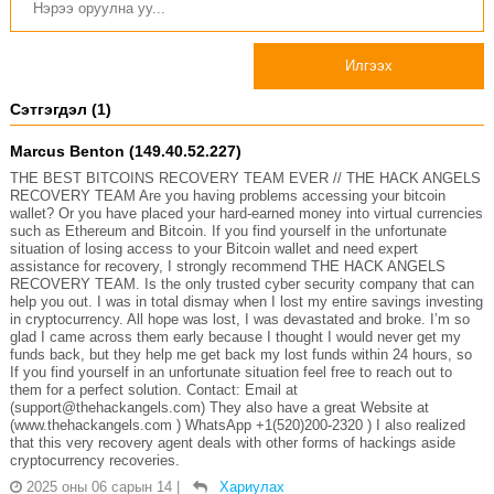
Илгээх
Сэтгэгдэл (1)
Marcus Benton (149.40.52.227)
THE BEST BITCOINS RECOVERY TEAM EVER // THE HACK ANGELS
RECOVERY TEAM Are you having problems accessing your bitcoin
wallet? Or you have placed your hard-earned money into virtual currencies
such as Ethereum and Bitcoin. If you find yourself in the unfortunate
situation of losing access to your Bitcoin wallet and need expert
assistance for recovery, I strongly recommend THE HACK ANGELS
RECOVERY TEAM. Is the only trusted cyber security company that can
help you out. I was in total dismay when I lost my entire savings investing
in cryptocurrency. All hope was lost, I was devastated and broke. I’m so
glad I came across them early because I thought I would never get my
funds back, but they help me get back my lost funds within 24 hours, so
If you find yourself in an unfortunate situation feel free to reach out to
them for a perfect solution. Contact: Email at
(support@thehackangels.com) They also have a great Website at
(www.thehackangels.com ) WhatsApp +1(520)200-2320 ) I also realized
that this very recovery agent deals with other forms of hackings aside
cryptocurrency recoveries.
2025 оны 06 сарын 14
|
Хариулах