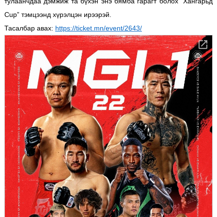
тулаанчдаа дэмжиж та бүхэн энэ бямба гарагт болох “Хангарьд
Cup” тэмцээнд хүрэлцэн ирээрэй.
Тасалбар авах:
https://ticket.mn/event/2643/