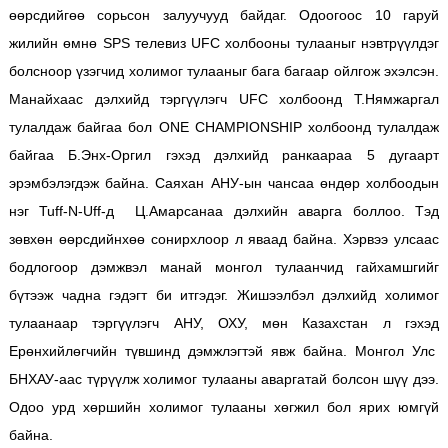
өөрсдийгөө сорьсон залуучууд байдаг. Одоогоос 10 гаруй
жилийн өмнө SPS телевиз UFC холбооны тулааныг нэвтрүүлдэг
болсноор үзэгчид холимог тулааныг бага багаар ойлгож эхэлсэн.
Манайхаас дэлхийд тэргүүлэгч UFC холбоонд Т.Нямжаргал
тулалдаж байгаа бол ONE CHAMPIONSHIP холбоонд тулалдаж
байгаа Б.Энх-Оргил гэхэд дэлхийд ранкаараа 5 дугаарт
эрэмбэлэгдэж байна. Саяхан АНУ-ын чансаа өндөр холбоодын
нэг Tuff-N-Uff-д Ц.Амарсанаа дэлхийн аварга боллоо. Тэд
зөвхөн өөрсдийнхөө сонирхлоор л яваад байна. Хэрвээ улсаас
бодлогоор дэмжвэл манай монгол тулаанчид гайхамшгийг
бүтээж чадна гэдэгт би итгэдэг. Жишээлбэл дэлхийд холимог
тулаанаар тэргүүлэгч АНУ, ОХУ, мөн Казахстан л гэхэд
Ерөнхийлөгчийн түвшинд дэмжлэгтэй явж байна. Монгол Улс
БНХАУ-аас түрүүлж холимог тулааны аваргатай болсон шүү дээ.
Одоо урд хөршийн холимог тулааны хөгжил бол ярих юмгүй
байна.