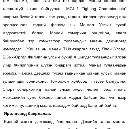
том боломж, орон зай бий гэж хардаг. Манай холбооноос
тасралтгүй зохион байгуулдаг “MGL-1 Fighting Championship”
аваргын бүсний төлөөх тэмцээнд гаднын шилдэг тулаанчид ирж
оролцсоноор тэдний фенүүд нь Монгол Улсын тухай
мэдээлэлтэй болно. Манай тамирчид онцгойрч, ялалт
байгуулбал тэр хэмжээгээр тулаанчдыг маань дэмжигчид
нэмэгддэг. Жишээ нь манай Т.Нямжаргал гэхэд Япон Улсад,
Б.Энх-Оргил Филиппин улсын бүхий л шилдэг тулаанчдыг ялсан
учир Филиппиний шүтэн бишрэгч ихтэй. Манай тулаанчдын
эрэмбэ, чансаа дээшлэх тусам гаднынхан манай улсыг, манай
тулаанчдыг сонирхоно. Томоохон холбоод ч гэрээ байгуулна.
Спорт сонирхогчид манай улсыг жүдо, чөлөөт бөх, японы
мэргэжлийн сумо бөхөөр таньж мэддэг байсан бол үүн дээр
холимог тулаанчид маань нэмэгдэж байгаад баяртай байна.
-Ярилцсанд баярлалаа.
-Бидний ажлыг дэмжсэнд баярлалаа. Дэлхийд гарах монгол