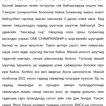
бүсний аваргын төлөө тоглуулах гэж байгаагаараа онцлог юм.
Тэмцээн сонирхолтой болохоор байна.Тулаанчид маань ялалт
байгуулбал гэрээнд заасан шагналаа 2 дахин нэмж авна. Бид
өмнөх тэмцээнүүдээ гадаад шүүгчээр шүүлгэж байгаагүй. Энэ
удаагийн “Хангарьд cup” тэмцээнд олон орны тулаанчид
өрсөлдөх учраас ONE CHAMPIONSHIP-н мэргэжлийн шүүгчдийг
багаар нь урьж ирүүлсэн. Торон доторх шүүгч, мөн хажуугаас
шүүж оноо өгдөг шүүгчид багтаж байна. Манай монгол шүүгчид
тэдэнтэй хамтарч, хянаж ажиллахаар болсон. Тэгэхээр манай
шүүгчид туршлага, ур чадвараа улам сайжруулах боломж гарч
ирж байна. Холбоо энэ жил аваргын бүсээ шинэчилсэн. Манай
холбоонд 2011 оноос гадаад тамирчид тулалдаж эхэлсэн. Ер нь
гадаад тамирчдыг эх орондоо авчирч тулалдуулснаар
тамирчдын маань чанар чансаа ахих, ур чадвар дээшлэх, мөн
гадагшаа гарч тулалдахад сэтгэл зүйн том дэм болдог. Үүнээс
гадна, Япон Улсын холимог тулааны сэтгүүлч, БНСУ-ын сэтгүүлч,