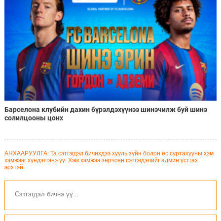
Барселона клубийн дахин бүрэлдэхүүнээ шинэчилж буй шинэ
солилцооны цонх
АНХААРУУЛГА: Та сэтгэгдэл бичихдээ хууль зүйн болон ёс суртахууны хэм
хэмжээг хүндэтгэнэ үү. Хэм хэмжээ зөрчсөн сэтгэгдэлийг админ устгах
эрхтэй.