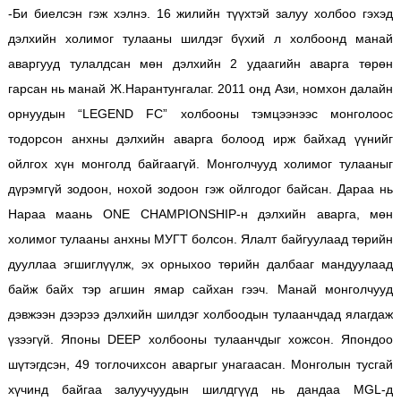
-Би биелсэн гэж хэлнэ. 16 жилийн түүхтэй залуу холбоо гэхэд
дэлхийн холимог тулааны шилдэг бүхий л холбоонд манай
аваргууд тулалдсан мөн дэлхийн 2 удаагийн аварга төрөн
гарсан нь манай Ж.Нарантунгалаг. 2011 онд Ази, номхон далайн
орнуудын “LEGEND FC” холбооны тэмцээнээс монголоос
тодорсон анхны дэлхийн аварга болоод ирж байхад үүнийг
ойлгох хүн монголд байгаагүй. Монголчууд холимог тулааныг
дүрэмгүй зодоон, нохой зодоон гэж ойлгодог байсан. Дараа нь
Нараа маань ONE CHAMPIONSHIP-н дэлхийн аварга, мөн
холимог тулааны анхны МУГТ болсон. Ялалт байгуулаад төрийн
дууллаа эгшиглүүлж, эх орныхоо төрийн далбааг мандуулаад
байж байх тэр агшин ямар сайхан гээч. Манай монголчууд
дэвжээн дээрээ дэлхийн шилдэг холбоодын тулаанчдад ялагдаж
үзээгүй. Японы DEEP холбооны тулаанчдыг хожсон. Япондоо
шүтэгдсэн, 49 тоглочихсон аваргыг унагаасан. Монголын тусгай
хүчинд байгаа залуучуудын шилдгүүд нь дандаа MGL-д