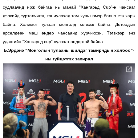
судлаачид ирж байгаа нь манай “Хангарьд Cup”-н чансааг
дэлхийд сурталчилж, таниулахад том хувь нэмэр болно гэж харж
байна. Холимог тулаан монголд хөгжиж байна. Дотоодын
өрсөлдөөн маш өндөр чансаанд хүрчихсэн. Тэгэхээр энэ
удаагийн “Хангарьд cup” хүлээлт өндөртэй байна.
Б.Эрдэнэ “Монголын тулааны шилдэг тамирчдын холбоо”-
ны гүйцэтгэх захирал