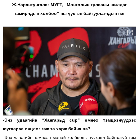
Ж.Нарантунгалаг МУГТ, “Монголын тулааны шилдэг
тамирчдын холбоо”-ны үүсгэн байгуулагчдын нэг
-Энэ удаагийн “Хангарьд cup” өмнөх тэмцээнүүдээс
юугаараа онцлог гэж та харж байна вэ?
-Энэ удаагийн тэмцээн манай холбооны түүхэнд байгаагүй том