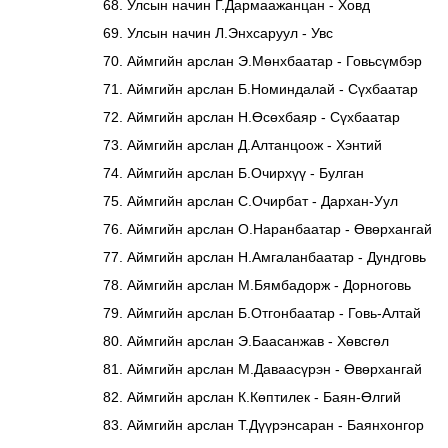
Улсын начин Г.Дармаажанцан - Ховд
Улсын начин Л.Энхсаруул - Увс
Аймгийн арслан Э.Мөнхбаатар - Говьсүмбэр
Аймгийн арслан Б.Номиндалай - Сүхбаатар
Аймгийн арслан Н.Өсөхбаяр - Сүхбаатар
Аймгийн арслан Д.Алтанцоож - Хэнтий
Аймгийн арслан Б.Очирхүү - Булган
Аймгийн арслан С.Очирбат - Дархан-Уул
Аймгийн арслан О.Наранбаатар - Өвөрхангай
Аймгийн арслан Н.Амгаланбаатар - Дундговь
Аймгийн арслан М.Бямбадорж - Дорноговь
Аймгийн арслан Б.Отгонбаатар - Говь-Алтай
Аймгийн арслан Э.Баасанжав - Хөвсгөл
Аймгийн арслан М.Даваасүрэн - Өвөрхангай
Аймгийн арслан К.Көптилек - Баян-Өлгий
Аймгийн арслан Т.Дүүрэнсаран - Баянхонгор