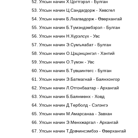
Улсын начин Х.Цогтгэрэл - Булган
Улсын начин Ц.Сандагдорж - Хөвсгөл
Улсын начин Б.Лхагвадорж - Өвөрхангай
Улсын начин Б.Түмэндэмбэрэл - Булган
Улсын начин Н.Хүрэлсүх - Увс
Улсын начин Э.Сумъяабат - Булган
Улсын начин О.Цэцэнцэнгэл - Хэнтий
Улсын начин О.Түмэн - Увс
Улсын начин Б.Түвшинтөгс - Булган
Улсын начин Э.Батмагнай - Баянхонгор
Улсын начин Л.Отгонбаатар - Архангай
Улсын начин Б.Баянмөнх - Ховд
Улсын начин Д.Төрболд - Сэлэнгэ
Улсын начин М.Амарсанаа - Завхан
Улсын начин Э.Мөнхжаргал - Архангай
Улсын начин Т.Довчинсэмбээ - Өвөрхангай