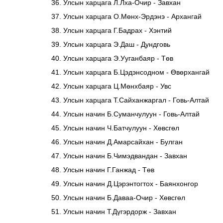
Улсын харцага Л.Лха-Очир - Завхан
Улсын харцага О.Мөнх-Эрдэнэ - Архангай
Улсын харцага Г.Бадрах - Хэнтий
Улсын харцага Э.Даш - Дундговь
Улсын харцага Э.Ууганбаяр - Төв
Улсын харцага Б.Цэдэнсодном - Өвөрхангай
Улсын харцага Ц.Мөнхбаяр - Увс
Улсын харцага Т.Сайханжаргал - Говь-Алтай
Улсын начин Б.Суманчулуун - Говь-Алтай
Улсын начин Ч.Батчулуун - Хөвсгөл
Улсын начин Д.Амарсайхан - Булган
Улсын начин Б.Чимэдвандан - Завхан
Улсын начин Г.Ганжад - Төв
Улсын начин Д.Цэрэнтогтох - Баянхонгор
Улсын начин Б.Даваа-Очир - Хөвсгөл
Улсын начин Т.Дүгэрдорж - Завхан