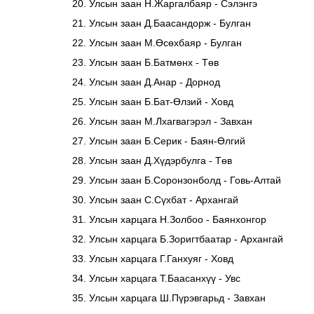
Улсын заан Н.Жаргалбаяр - Сэлэнгэ
Улсын заан Д.Баасандорж - Булган
Улсын заан М.Өсөхбаяр - Булган
Улсын заан Б.Батмөнх - Төв
Улсын заан Д.Анар - Дорнод
Улсын заан Б.Бат-Өлзий - Ховд
Улсын заан М.Лхагвагэрэл - Завхан
Улсын заан Б.Серик - Баян-Өлгий
Улсын заан Д.Хүдэрбулга - Төв
Улсын заан Б.Соронзонболд - Говь-Алтай
Улсын заан С.Сүхбат - Архангай
Улсын харцага Н.Золбоо - Баянхонгор
Улсын харцага Б.Зоригтбаатар - Архангай
Улсын харцага Г.Ганхуяг - Ховд
Улсын харцага Т.Баасанхүү - Увс
Улсын харцага Ш.Пүрэвгарьд - Завхан