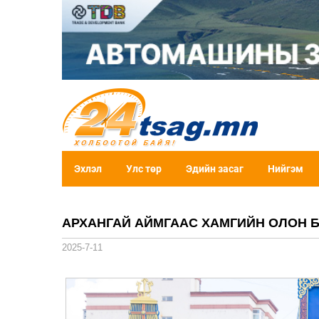
Эхлэл
Улс төр
Эдийн засаг
Нийгэм
​​​​​​​АРХАНГАЙ АЙМГААС ХАМГИЙН ОЛО
2025-7-11