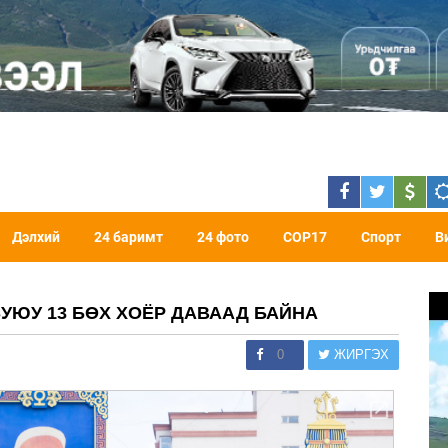
Дэлхий
24 баримт
24 фото
COP17
Спорт
В
Н БУЮУ 13 БӨХ ХОЁР ДАВААД БАЙНА
0
ЖИРГЭХ