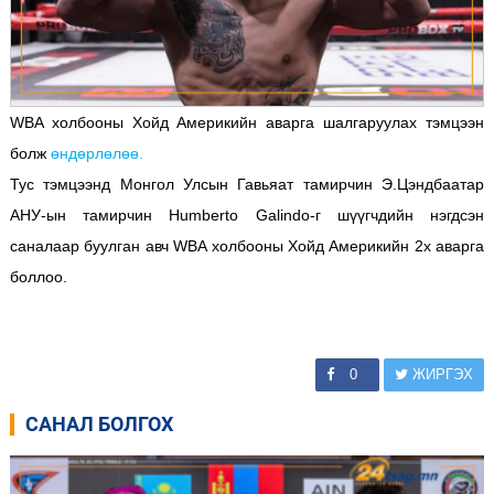
WBA холбооны Хойд Америкийн аварга шалгаруулах тэмцээн
болж
өндөрлөлөө.
Тус тэмцээнд Монгол Улсын Гавьяат тамирчин Э.Цэндбаатар
АНУ-ын тамирчин Humberto Galindо-г шүүгчдийн нэгдсэн
саналаар буулган авч WBA холбооны Хойд Америкийн 2x аварга
боллоо.
0
ЖИРГЭХ
САНАЛ БОЛГОХ