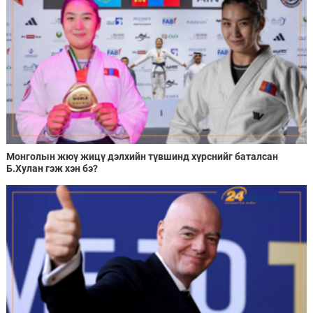
Монголын жюү жицү дэлхийн түвшинд хүрснийг баталсан
Б.Хулан гэж хэн бэ?