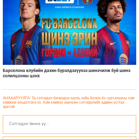
Барселона клубийн дахин бүрэлдэхүүнээ шинэчилж буй шинэ
солилцооны цонх
АНХААРУУЛГА: Та сэтгэгдэл бичихдээ хууль зүйн болон ёс суртахууны хэм
хэмжээг хүндэтгэнэ үү. Хэм хэмжээ зөрчсөн сэтгэгдэлийг админ устгах
эрхтэй.