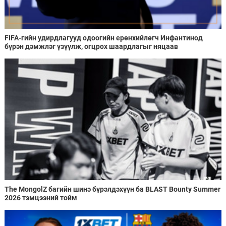
FIFA-гийн удирдлагууд одоогийн ерөнхийлөгч Инфантинод
бүрэн дэмжлэг үзүүлж, огцрох шаардлагыг няцаав
The MongolZ багийн шинэ бүрэлдэхүүн ба BLAST Bounty Summer
2026 тэмцээний тойм