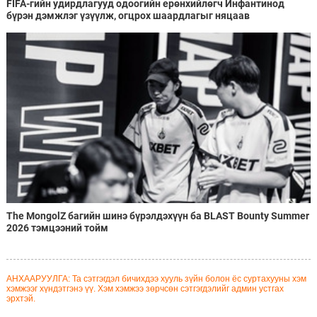
FIFA-гийн удирдлагууд одоогийн ерөнхийлөгч Инфантинод
бүрэн дэмжлэг үзүүлж, огцрох шаардлагыг няцаав
The MongolZ багийн шинэ бүрэлдэхүүн ба BLAST Bounty Summer
2026 тэмцээний тойм
АНХААРУУЛГА: Та сэтгэгдэл бичихдээ хууль зүйн болон ёс суртахууны хэм
хэмжээг хүндэтгэнэ үү. Хэм хэмжээ зөрчсөн сэтгэгдэлийг админ устгах
эрхтэй.