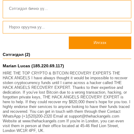
Илгээх
Сэтгэгдэл (2)
Marian Lucas (185.220.69.117)
HIRE THE TOP CRYPTO & BITCOIN RECOVERY EXPERTS THE
HACK ANGELS I have always thought it would be impossible to recover
stolen cryptocurrency funds until I came across a hacker called THE
HACK ANGELS RECOVERY EXPERT. Thanks to their expertise and
dedication. If you’ve lost Bitcoin due to a wrong transaction, hacking, or
forgotten private keys, THE HACK ANGELS RECOVERY EXPERT is
here to help. If they could recover my $820,000 there’s hope for you too. I
highly endorse their services to anyone looking to have their funds traced
and recovered. You can get in touch with them through their Contact
WhatsApp (+1(520)200-2320 Email at support@thehackangels.com
Website at www.thehackangels.com If you're in London, you can even
visit them in person at their office located at 45-46 Red Lion Street,
London WC1R 4PF, UK.