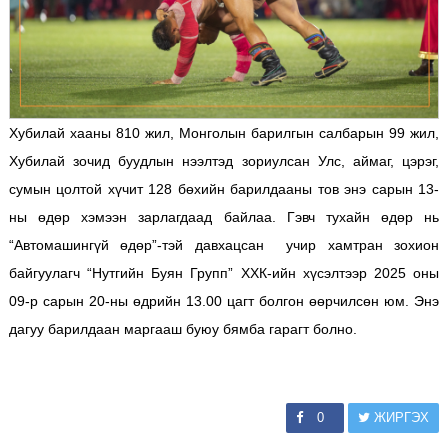
Хубилай хааны 810 жил, Монголын барилгын салбарын 99 жил,
Хубилай зочид буудлын нээлтэд зориулсан Улс, аймаг, цэрэг,
сумын цолтой хүчит 128 бөхийн барилдааны тов энэ сарын 13-
ны өдөр хэмээн зарлагдаад байлаа. Гэвч тухайн өдөр нь
“Автомашингүй өдөр”-тэй давхацсан учир хамтран зохион
байгуулагч “Нутгийн Буян Групп” ХХК-ийн хүсэлтээр 2025 оны
09-р сарын 20-ны өдрийн 13.00 цагт болгон өөрчилсөн юм. Энэ
дагуу барилдаан маргааш буюу бямба гарагт болно.
0
ЖИРГЭХ