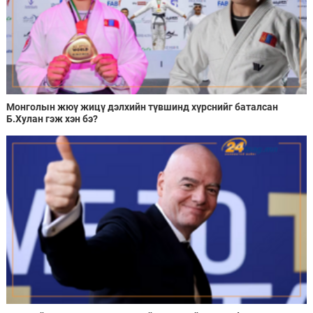
Монголын жюү жицү дэлхийн түвшинд хүрснийг баталсан
Б.Хулан гэж хэн бэ?