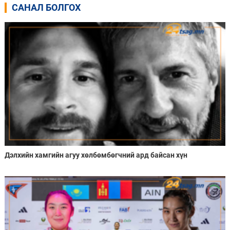
САНАЛ БОЛГОХ
Дэлхийн хамгийн агуу хөлбөмбөгчний ард байсан хүн