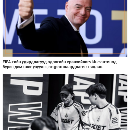
FIFA-гийн удирдлагууд одоогийн ерөнхийлөгч Инфантинод
бүрэн дэмжлэг үзүүлж, огцрох шаардлагыг няцаав