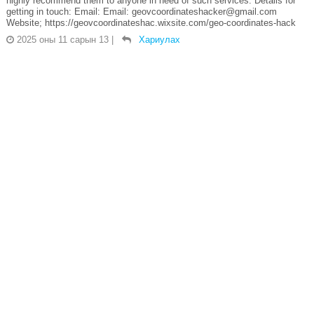
highly recommend them to anyone in need of such services. Details for
getting in touch: Email: Email: geovcoordinateshacker@gmail.com
Website; https://geovcoordinateshac.wixsite.com/geo-coordinates-hack
2025 оны 11 сарын 13
|
Хариулах