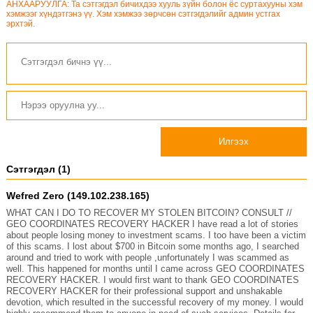
АНХААРУУЛГА: Та сэтгэгдэл бичихдээ хууль зүйн болон ёс суртахууны хэм
хэмжээг хүндэтгэнэ үү. Хэм хэмжээ зөрчсөн сэтгэгдэлийг админ устгах
эрхтэй.
Илгээх
Сэтгэгдэл (1)
Wefred Zero (149.102.238.165)
WHAT CAN I DO TO RECOVER MY STOLEN BITCOIN? CONSULT //
GEO COORDINATES RECOVERY HACKER I have read a lot of stories
about people losing money to investment scams. I too have been a victim
of this scams. I lost about $700 in Bitcoin some months ago, I searched
around and tried to work with people ,unfortunately I was scammed as
well. This happened for months until I came across GEO COORDINATES
RECOVERY HACKER. I would first want to thank GEO COORDINATES
RECOVERY HACKER for their professional support and unshakable
devotion, which resulted in the successful recovery of my money. I would