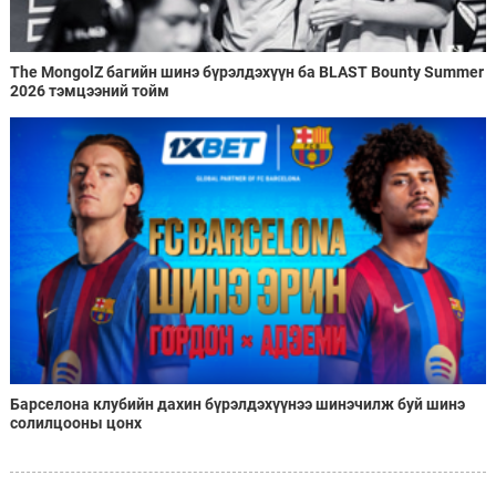
The MongolZ багийн шинэ бүрэлдэхүүн ба BLAST Bounty Summer
2026 тэмцээний тойм
Барселона клубийн дахин бүрэлдэхүүнээ шинэчилж буй шинэ
солилцооны цонх