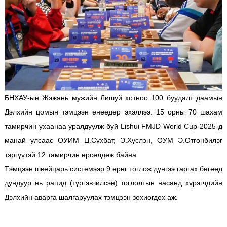
БНХАУ-ын Жэжянь мужийн Лишуй хотноо 100 буудалт даамын
Дэлхийн цомын тэмцээн өнөөдөр эхэллээ. 15 орны 70 шахам
тамирчин ухаанаа уралдуулж буй Lishui FMJD World Cup 2025-д
манай улсаас ОУИМ Ц.Сүхбат, Э.Хүслэн, ОУМ Э.Отгонбилэг
тэргүүтэй 12 тамирчин өрсөлдөж байна.
Тэмцээн швейцарь системээр 9 өрөг тоглож дүнгээ гаргах бөгөөд
дундуур нь рапид (түргэвчилсэн) тоглолтын насанд хүрэгчдийн
Дэлхийн аварга шалгаруулах тэмцээн зохиогдох аж.