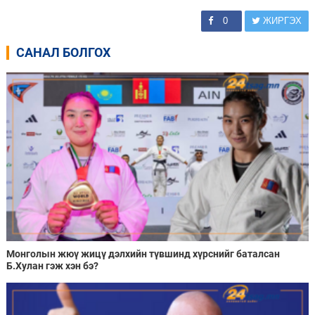
0
ЖИРГЭХ
САНАЛ БОЛГОХ
Монголын жюү жицү дэлхийн түвшинд хүрснийг баталсан
Б.Хулан гэж хэн бэ?