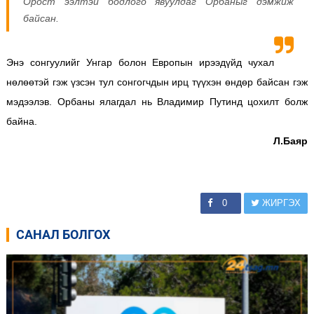
Орост ээлтэй бодлого явуулдаг Орбаныг дэмжиж
байсан.
Энэ сонгуулийг Унгар болон Европын ирээдүйд чухал
нөлөөтэй гэж үзсэн тул сонгогчдын ирц түүхэн өндөр байсан гэж
мэдээлэв. Орбаны ялагдал нь Владимир Путинд цохилт болж
байна.
Л.Баяр
0
ЖИРГЭХ
САНАЛ БОЛГОХ