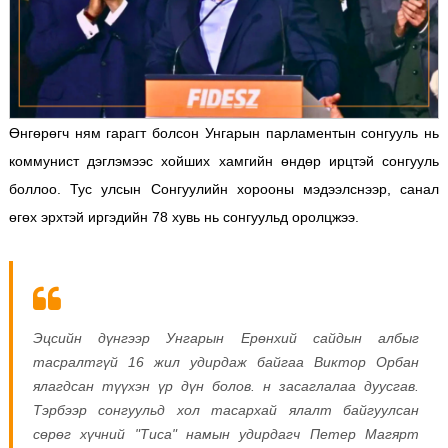
Өнгөрөгч ням гарагт болсон Унгарын парламентын сонгууль нь
коммунист дэглэмээс хойших хамгийн өндөр ирцтэй сонгууль
боллоо. Тус улсын Сонгуулийн хорооны мэдээлснээр, санал
өгөх эрхтэй иргэдийн 78 хувь нь сонгуульд оролцжээ.
Эцсийн дүнгээр Унгарын Ерөнхий сайдын албыг
тасралтгүй 16 жил удирдаж байгаа Виктор Орбан
ялагдсан түүхэн үр дүн болов. н засаглалаа дуусгав.
Тэрбээр сонгуульд хол тасархай ялалт байгуулсан
сөрөг хүчний "Тиса" намын удирдагч Петер Магярт