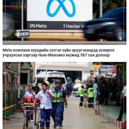
Meta компани хүүхдийн сэтгэл зүйн эрүүл мэндэд хохирол
учруулсан хэргээр Нью-Мексико мужид 567 сая доллар
төлөхөөр болжээ