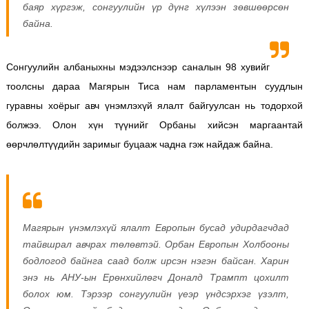
баяр хүргэж, сонгуулийн үр дүнг хүлээн зөвшөөрсөн
байна.
Сонгуулийн албаныхны мэдээлснээр саналын 98 хувийг
тоолсны дараа Магярын Тиса нам парламентын суудлын
гуравны хоёрыг авч үнэмлэхүй ялалт байгуулсан нь тодорхой
болжээ. Олон хүн түүнийг Орбаны хийсэн маргаантай
өөрчлөлтүүдийн заримыг буцааж чадна гэж найдаж байна.
Магярын үнэмлэхүй ялалт Европын бусад удирдагчдад
тайвшрал авчрах төлөвтэй. Орбан Европын Холбооны
бодлогод байнга саад болж ирсэн нэгэн байсан. Харин
энэ нь АНУ-ын Ерөнхийлөгч Доналд Трампт цохилт
болох юм. Тэрээр сонгуулийн үеэр үндсэрхэг үзэлт,