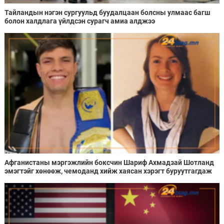
Тайландын нэгэн сургуульд буудалцаан болсны улмаас багш
болон халдлага үйлдсэн сурагч амиа алджээ
Афганистаны мэргэжлийн боксчин Шариф Ахмадзай Шотланд
эмэгтэйг хөнөөж, чемоданд хийж хаясан хэрэгт буруутгагдаж
байна