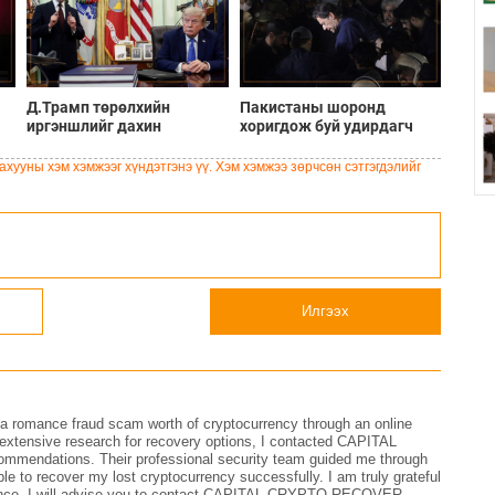
Д.Трамп төрөлхийн
Пакистаны шоронд
иргэншлийг дахин
хоригдож буй удирдагч
хязгаарлахыг оролдлоо
Имран Ханы хөвгүүд
аавынхаа эрүүл мэндэд
хууны хэм хэмжээг хүндэтгэнэ үү. Хэм хэмжээ зөрчсөн сэтгэгдэлийг
санаа зовж байна
Илгээх
to a romance fraud scam worth of cryptocurrency through an online
 extensive research for recovery options, I contacted CAPITAL
mendations. Their professional security team guided me through
e to recover my lost cryptocurrency successfully. I am truly grateful
perience. I will advise you to contact CAPITAL CRYPTO RECOVER