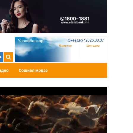
Улаанбаатар
Өнөөдөр / 2026.08.07
Өдөртөө
Шөнөдөө
идео
Сошиал мэдээ