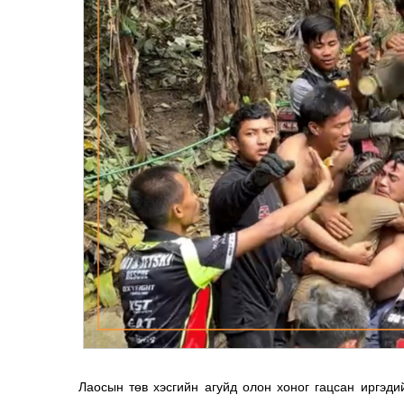
Лаосын төв хэсгийн агуйд олон хоног гацсан иргэд