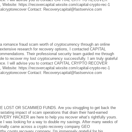
 Website: https://recovercapital.wixsite.com/capital-crypto-rec-1
alcryptorecover Contact: Recoverycapital@fastservice.com
to a romance fraud scam worth of cryptocurrency through an online
 extensive research for recovery options, I contacted CAPITAL
mendations. Their professional security team guided me through
e to recover my lost cryptocurrency successfully. I am truly grateful
perience. I will advise you to contact CAPITAL CRYPTO RECOVER
 Website: https://recovercapital.wixsite.com/capital-crypto-rec-1
alcryptorecover Contact: Recoverycapital@fastservice.com
ST OR SCAMMED FUNDS. Are you struggling to get back the
astating impact of scam operations that drain their hard-earned
Y HACKER are here to help you recover what’s rightfully yours.
le I was looking for a way to double my savings. After many weeks of
I finally came across a crypto recovery company GEO
crypto recovery company. I'm immensely grateful for his