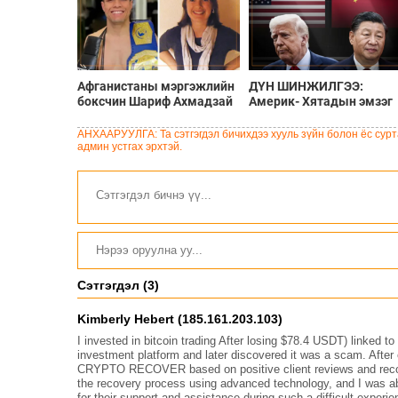
Афганистаны мэргэжлийн
ДҮН ШИНЖИЛГЭЭ:
боксчин Шариф Ахмадзай
Америк- Хятадын эмзэг
Шотланд эмэгтэйг хөнөөж,
харилцаа
чемоданд хийж хаясан
АНХААРУУЛГА: Та сэтгэгдэл бичихдээ хууль зүйн болон ёс сурта
хэрэгт буруутгагдаж байна
админ устгах эрхтэй.
Сэтгэгдэл (3)
Kimberly Hebert (185.161.203.103)
I invested in bitcoin trading After losing $78.4 USDT) linked 
investment platform and later discovered it was a scam. After
CRYPTO RECOVER based on positive client reviews and recom
the recovery process using advanced technology, and I was abl
for their support and assistance during such a difficult ex