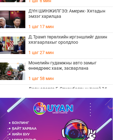
1 цаг 6 мин
ДҮН ШИНЖИЛГЭЭ: Америк- Хятадын
эмзэг харилцаа
1 цаг 17 мин
Д.Трамп төрөлхийн иргэншлийг дахин
хязгаарлахыг оролдлоо
1 цаг 27 мин
Монелийн гудамжны авто замыг
өнөөдрөөс хааж, засварлана
1 цаг 58 мин
Даян аварга Б.Орхонбаярын тухай 24
баримт
2 цаг 2 мин
"Дөчин жилийн дараа өөрийн гэсэн
байртай боллоо"
2 цаг 18 мин