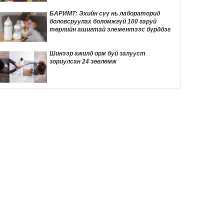
20 цаг 4 мин
БАРИМТ: Эхийн сүү нь лабораторид
боловсруулах боломжгүй 100 гаруй
Энэ оны эхний хагас жилд авто бензин
төрлийн ашигтай элементээс бүрддэг
505.2 мянган тонн, дизель түлш 956.7
мянган тонн импортолжээ
20 цаг 33 мин
Шинээр ажилд орж буй залууст
зориулсан 24 зөвлөмж
Meta-ийн туршилтын хиймэл оюун ухаан
өөр компанийн системийг хакердсан
зөрчил илэрчээ
22 цаг 1 мин
Пакистаны шоронд хоригдож буй
удирдагч Имран Ханы хөвгүүд аавынхаа
эрүүл мэндэд санаа зовж байна
22 цаг 6 мин
COP17-ын зочид, төлөөлөгчдөд үйлчлэх
250 орчим жолоочийг сургалтад
хамруулж байна
22 цаг 40 мин
Энэ сарын 15-наас тээврийн хэрэгслийн
улсын дугаарын тэгш, сондгой
ангиллаар хөдөлгөөнд оролцоно
23 цаг 31 мин