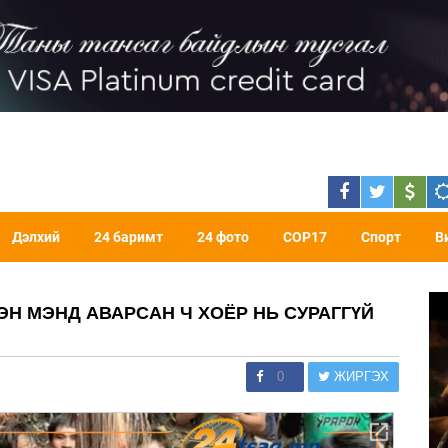
Дэлхий
24 баримт
24 фото
COP17
Спорт
В
ЭН МЭНД АВАРСАН Ч ХОЁР НЬ СУРАГГҮЙ
0
ЖИРГЭХ