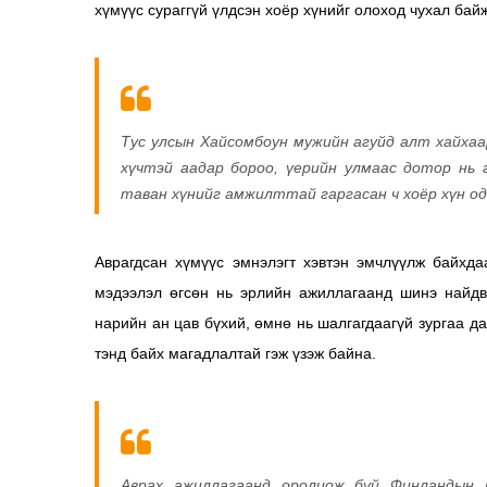
хүмүүс сураггүй үлдсэн хоёр хүнийг олоход чухал бай
Тус улсын Хайсомбоун мужийн агуйд алт хайхаа
хүчтэй аадар бороо, үерийн улмаас дотор нь 
таван хүнийг амжилттай гаргасан ч хоёр хүн одо
Аврагдсан хүмүүс эмнэлэгт хэвтэн эмчлүүлж байхда
мэдээлэл өгсөн нь эрлийн ажиллагаанд шинэ найдв
нарийн ан цав бүхий, өмнө нь шалгагдаагүй зургаа да
тэнд байх магадлалтай гэж үзэж байна.
Аврах ажиллагаанд оролцож буй Финландын 