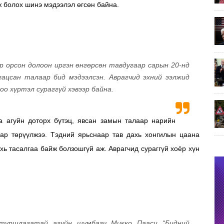
ж болох шинэ мэдээлэл өгсөн байна.
р орсон долоон иргэн өнгөрсөн тавдугаар сарын 20-нд
гацсан талаар бид мэдээлсэн. Аврагчид эхний ээлжид
о хүртэл сураггүй хэвээр байна.
а агуйн доторх бүтэц, явсан замын талаар нарийн
ар төрүүлжээ. Тэдний ярьснаар тав дахь хонгилын цаана
хь тасалгаа байж болзошгүй аж. Аврагчид сураггүй хоёр хүн
туршлагатай агуйн шумбагч Микко Пааси “Бидний