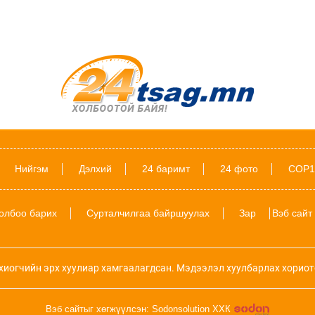
Нийгэм
Дэлхий
24 баримт
24 фото
COP1
олбоо барих
Сурталчилгаа байршуулах
Зар
Вэб сайт
хиогчийн эрх хуулиар хамгаалагдсан. Мэдээлэл хуулбарлах хориот
Вэб сайтыг хөгжүүлсэн: Sodonsolution ХХК