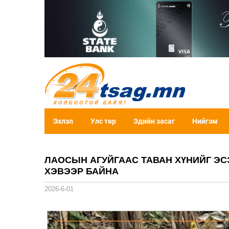
Эхлэл
Улс төр
Эдийн засаг
Нийгэм
ЛАОСЫН АГУЙГААС ТАВАН ХҮНИЙГ ЭС
ХЭВЭЭР БАЙНА
2026-6-01