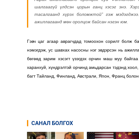
шалгаагүй үлдсэн цорын ганц хэсэг энэ. Хэр
тасалгаанд хүрэх боломжтой” гэж мэдэгджээ
ажиллагаанд мөн оролцож байсан нэгэн юм.
Гэвч цаг агаар аврагчдад томоохон сорилт болж б
нэмэгдэж, ус шавхах насосны нэг эвдэрсэн нь ажилла
бөгөөд зарим хэсэгт үзэгдэх орчин маш муу байга
харанхуй, хүндрэлтэй орчинд амьдарсан тэдэнд хоол,
багт Тайланд, Финланд, Австрали, Япон, Франц боло
САНАЛ БОЛГОХ