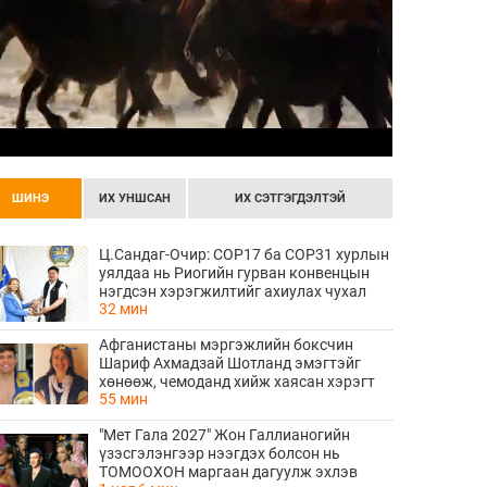
ШИНЭ
ИХ УНШСАН
ИХ СЭТГЭГДЭЛТЭЙ
Ц.Сандаг-Очир: COP17 ба COP31 хурлын
уялдаа нь Риогийн гурван конвенцын
нэгдсэн хэрэгжилтийг ахиулах чухал
32 мин
алхам болно
Афганистаны мэргэжлийн боксчин
Шариф Ахмадзай Шотланд эмэгтэйг
хөнөөж, чемоданд хийж хаясан хэрэгт
55 мин
буруутгагдаж байна
"Мет Гала 2027" Жон Галлианогийн
үзэсгэлэнгээр нээгдэх болсон нь
ТОМООХОН маргаан дагуулж эхлэв