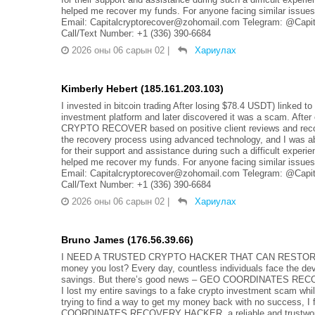
helped me recover my funds. For anyone facing similar issues,
Email: Capitalcryptorecover@zohomail.com Telegram: @Capit
Call/Text Number: +1 (336) 390-6684
2026 оны 06 сарын 02
|
Хариулах
Kimberly Hebert (185.161.203.103)
I invested in bitcoin trading After losing $78.4 USDT) linked 
investment platform and later discovered it was a scam. After
CRYPTO RECOVER based on positive client reviews and recom
the recovery process using advanced technology, and I was abl
for their support and assistance during such a difficult ex
helped me recover my funds. For anyone facing similar issues,
Email: Capitalcryptorecover@zohomail.com Telegram: @Capit
Call/Text Number: +1 (336) 390-6684
2026 оны 06 сарын 02
|
Хариулах
Bruno James (176.56.39.66)
I NEED A TRUSTED CRYPTO HACKER THAT CAN RESTORE LO
money you lost? Every day, countless individuals face the dev
savings. But there’s good news – GEO COORDINATES RECOVER
I lost my entire savings to a fake crypto investment scam whi
trying to find a way to get my money back with no success, 
COORDINATES RECOVERY HACKER, a reliable and trustworthy 