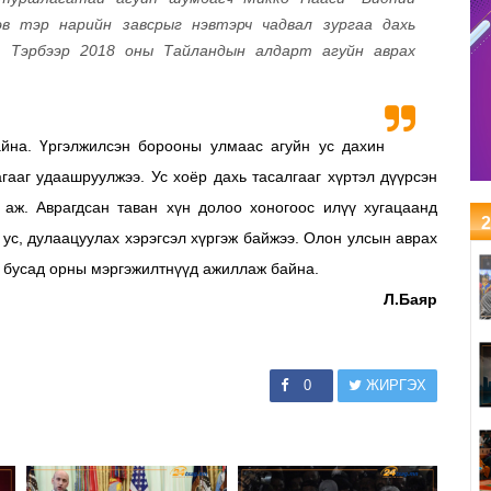
эв тэр нарийн завсрыг нэвтэрч чадвал зургаа дахь
. Тэрбээр 2018 оны Тайландын алдарт агуйн аврах
айна. Үргэлжилсэн борооны улмаас агуйн ус дахин
гааг удаашруулжээ. Ус хоёр дахь тасалгааг хүртэл дүүрсэн
а аж.
Аврагдсан таван хүн долоо хоногоос илүү хугацаанд
2
 ус, дулаацуулах хэрэгсэл хүргэж байжээ. Олон улсын аврах
н бусад орны мэргэжилтнүүд ажиллаж байна.
Л.Баяр
0
ЖИРГЭХ