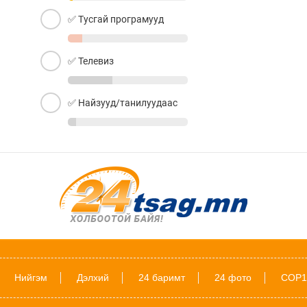
✅ Тусгай програмууд
✅ Телевиз
✅ Найзууд/танилуудаас
Нийгэм
Дэлхий
24 баримт
24 фото
COP1