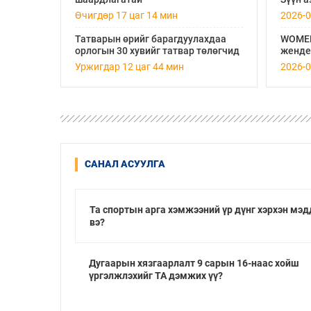
“Турбингенератор-5”-ын
5-9-нд
Өчигдөр 17 цаг 14 мин
2026-0
шинэчлэлийн төсвийг
шийдвэрлэхээр болов
Татварын өрийг барагдуулахдаа
WOMEN
орлогын 30 хувийг татвар төлөгчид
жендер
үлдээхээр хуульчилж, татварын
бизнес
Уржигдар 12 цаг 44 мин
2026-0
тайлангаа залруулах хугацааг хоёр
дэмжи
жил болгон сунгажээ
САНАЛ АСУУЛГА
Та спортын арга хэмжээний үр дүнг хэрхэн мэд
вэ?
Дугаарын хязгаарлалт 9 сарын 16-наас хойш
үргэлжлэхийг ТА дэмжих үү?