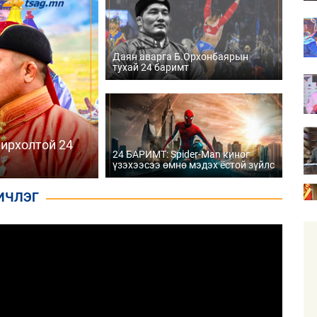
Даян аварга Б.Орхонбаярын
тухай 24 баримт
нирхолтой 24
24 БАРИМТ: Spider-Man киног
үзэхээсээ өмнө мэдэх ёстой зүйлс
ИЧЛЭГ