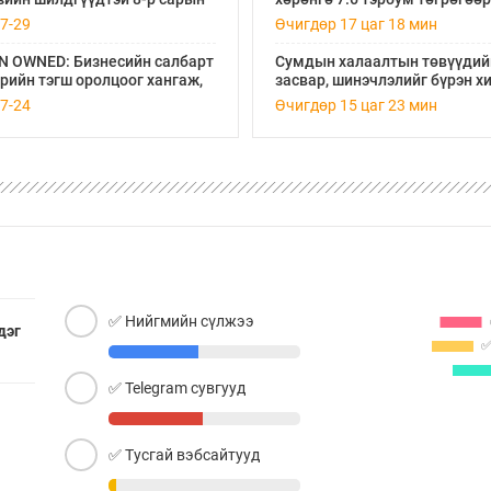
 эх орондоо өрсөлдөнө
арвижлаа
7-29
Өчигдөр 17 цаг 18 мин
 OWNED: Бизнесийн салбарт
Сумдын халаалтын төвүүдий
ийн тэгш оролцоог хангаж,
засвар, шинэчлэлийг бүрэн х
 эрхлэгч эмэгтэйчүүдийг
хувийн хэвшил рүү менежме
7-24
Өчигдөр 15 цаг 23 мин
нэ
нь шилжүүлсэн гэдгийг онцо
✅ Нийгмийн сүлжээ
дэг
✅ Telegram сувгууд
✅ Тусгай вэбсайтууд