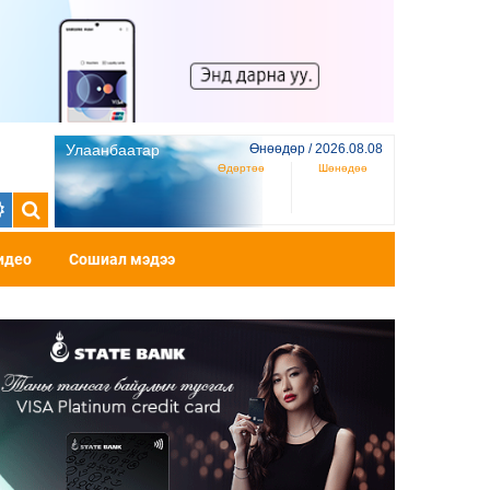
Улаанбаатар
Өнөөдөр / 2026.08.08
Өдөртөө
Шөнөдөө
идео
Сошиал мэдээ
аярын
н улсын
 цолоо
дийг
 Эхний