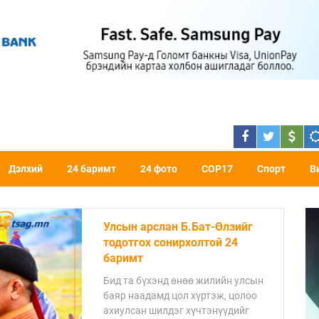
Дэлхий
24 баримт
24 фото
COP17
Спорт
В
Даян аварга Б.Орхонб
тухай 24 баримт
Бид та бүхэнд өнөө жилий
баяр наадамд цол хүртэж,
ахиулсан шилдэг хүчтэнүү
цувралаар онцолж байна.