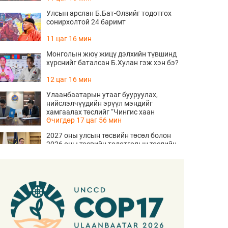
Улсын арслан Б.Бат-Өлзийг тодотгох
сонирхолтой 24 баримт
11 цаг 16 мин
Монголын жюү жицү дэлхийн түвшинд
хүрснийг баталсан Б.Хулан гэж хэн бэ?
12 цаг 16 мин
Улаанбаатарын утааг бууруулах,
нийслэлчүүдийн эрүүл мэндийг
хамгаалах төслийг “Чингис хаан
Өчигдөр 17 цаг 56 мин
баялгийн сан нэгдэл” ХХК-тай хамтран
хэрэгжүүлнэ
2027 оны улсын төсвийн төсөл болон
2026 оны төсвийн тодотголын төслийн
олон нийтийн хэлэлцүүлэг боллоо
Өчигдөр 17 цаг 38 мин
Нийгмийн даатгалын сангийн хөрөнгө
7.6 тэрбум төгрөгөөр арвижлаа
Өчигдөр 17 цаг 18 мин
"ДЦС-3” ТӨХК-ийн нэн шаардлагатай
“Турбингенератор-5”-ын шинэчлэлийн