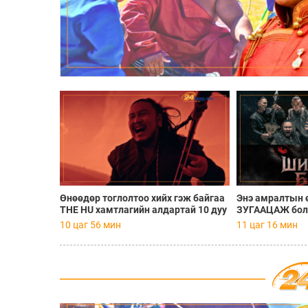
лаар онцолж байна. Энэ
д бид УЛСЫН АРСЛАН болсон
-Өлзийг онцолж байна.
Өнөөдөр тоглолтоо хийх гэж байгаа
Энэ амралтын 
THE HU хамтлагийн алдартай 10 дуу
ЗУГААЦАЖ боло
10 цаг 56 мин
11 цаг 16 мин