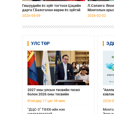
Гишүүдийн ёс зүйг тогтоох Цэцийн
Л.Сэлэнгэ: Япо
дарга Г.Баясгалан өөрөө ёс зүйтэй
Монголын арьс
юу?
ноолуурыг аши
2026-04-09
2026-02-02
үйлдвэрлэж эх
УЛС ТӨР
ЭД
2027 оны улсын төсвийн төсөл
“Аяллы
болон 2026 оны төсвийн
хэвлэ
тодотголын төслийн олон нийтийн
банкны
Өчигдөр 17 цаг 38 мин
2026-0
хэлэлцүүлэг боллоо
авах 
"ДЦС-3” ТӨХК-ийн нэн
Монго
шаардлагатай
Зүүн а