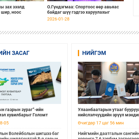
ны зах зээлд
О.Гүндэгмаа: Спортоос өөр авьяас
 шир, ноос
байдаг шүү гэдгээ харуулахыг
глан цүнх
зорьж, гэнэтийн бэлэг бэлдсэн
2026-01-28
элсэн
ИЙН ЗАСАГ
НИЙГЭМ
н газрын зураг”-ийн
Улаанбаатарын утааг бууруу
мэл хувилбарыг Голомт
нийслэлчүүдийн эрүүл мэнди
 салбараас үнэ төлбөргүй
хамгаалах төслийг “Чингис х
8-05
Өчигдөр 17 цаг 56 мин
боломжтой
баялгийн сан нэгдэл” ХХК-та
хамтран хэрэгжүүлнэ
лын Волейболын шигшээ баг
Нийгмийн даатгалын сангий
зийн шилдгүүдтэй 8-р сарын
хөрөнгө 7.6 тэрбум төгрөгөөр