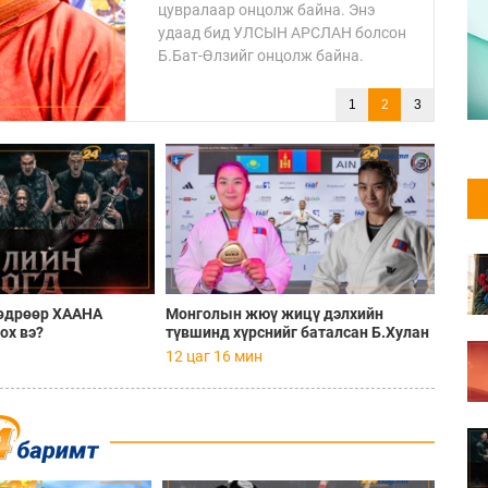
бөх Даян аварга Б.Орхонб
1
2
3
өдрөөр ХААНА
Монголын жюү жицү дэлхийн
х вэ?
түвшинд хүрснийг баталсан Б.Хулан
гэж хэн бэ?
12 цаг 16 мин