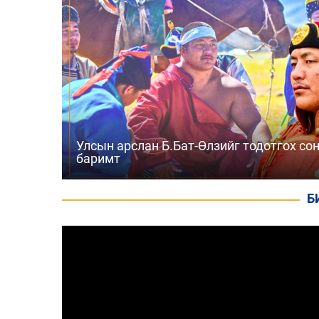
Улсын арслан Б.Бат-Өлзийг тодотгох со
баримт
Б