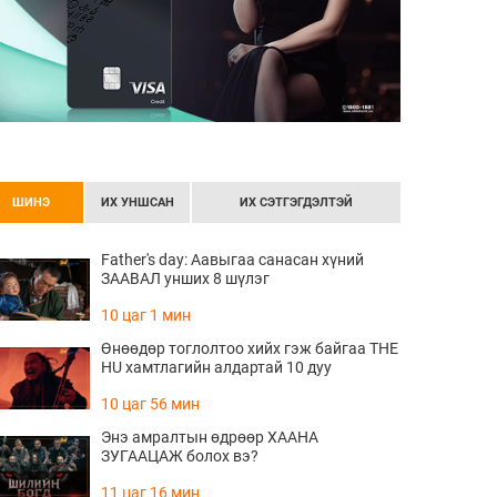
аяр.
ШИНЭ
ИХ УНШСАН
ИХ СЭТГЭГДЭЛТЭЙ
Father's day: Аавыгаа санасан хүний
ЗААВАЛ унших 8 шүлэг
10 цаг 1 мин
Өнөөдөр тоглолтоо хийх гэж байгаа THE
HU хамтлагийн алдартай 10 дуу
10 цаг 56 мин
Энэ амралтын өдрөөр ХААНА
ЗУГААЦАЖ болох вэ?
11 цаг 16 мин