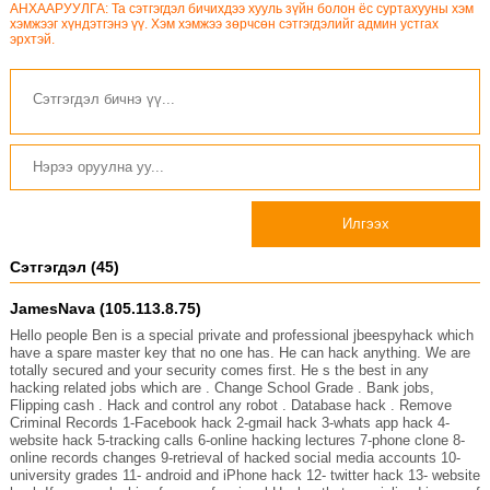
АНХААРУУЛГА: Та сэтгэгдэл бичихдээ хууль зүйн болон ёс суртахууны хэм
хэмжээг хүндэтгэнэ үү. Хэм хэмжээ зөрчсөн сэтгэгдэлийг админ устгах
эрхтэй.
Илгээх
Сэтгэгдэл (45)
JamesNava (105.113.8.75)
Hello people Ben is a special private and professional jbeespyhack which
have a spare master key that no one has. He can hack anything. We are
totally secured and your security comes first. He s the best in any
hacking related jobs which are . Change School Grade . Bank jobs,
Flipping cash . Hack and control any robot . Database hack . Remove
Criminal Records 1-Facebook hack 2-gmail hack 3-whats app hack 4-
website hack 5-tracking calls 6-online hacking lectures 7-phone clone 8-
online records changes 9-retrieval of hacked social media accounts 10-
university grades 11- android and iPhone hack 12- twitter hack 13- website