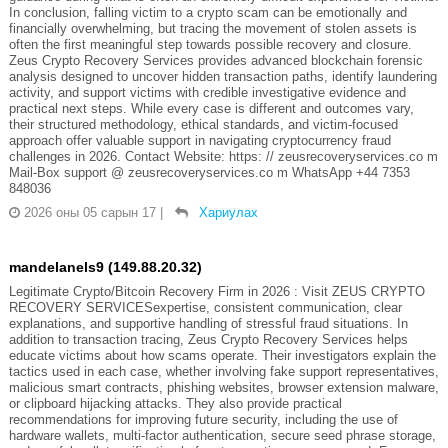
In conclusion, falling victim to a crypto scam can be emotionally and
financially overwhelming, but tracing the movement of stolen assets is
often the first meaningful step towards possible recovery and closure.
Zeus Crypto Recovery Services provides advanced blockchain forensic
analysis designed to uncover hidden transaction paths, identify laundering
activity, and support victims with credible investigative evidence and
practical next steps. While every case is different and outcomes vary,
their structured methodology, ethical standards, and victim-focused
approach offer valuable support in navigating cryptocurrency fraud
challenges in 2026. Contact Website: https: // zeusrecoveryservices.co m
Mail-Box support @ zeusrecoveryservices.co m WhatsApp +44 7353
848036
2026 оны 05 сарын 17
|
Хариулах
mandelanels9 (149.88.20.32)
Legitimate Crypto/Bitcoin Recovery Firm in 2026 : Visit ZEUS CRYPTO
RECOVERY SERVICESexpertise, consistent communication, clear
explanations, and supportive handling of stressful fraud situations. In
addition to transaction tracing, Zeus Crypto Recovery Services helps
educate victims about how scams operate. Their investigators explain the
tactics used in each case, whether involving fake support representatives,
malicious smart contracts, phishing websites, browser extension malware,
or clipboard hijacking attacks. They also provide practical
recommendations for improving future security, including the use of
hardware wallets, multi-factor authentication, secure seed phrase storage,