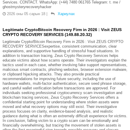
Services. CONTACT. WhatsApp: (+44) 7480 061765 Telegram: t. me /
ghostmysteryrecoveryhacker
2026 оны 05 сарын 18
|
Хариулах
Legitimate CryptoBitcoin Recovery Firm in 2026 : Visit ZEUS
CRYPTO RECOVERY SERVICES (149.88.20.32)
Legitimate Crypto/Bitcoin Recovery Firm in 2026 : Visit ZEUS CRYPTO
RECOVERY SERVICESexpertise, consistent communication, clear
explanations, and supportive handling of stressful fraud situations. In
addition to transaction tracing, Zeus Crypto Recovery Services helps
educate victims about how scams operate. Their investigators explain the
tactics used in each case, whether involving fake support representatives,
malicious smart contracts, phishing websites, browser extension malware,
or clipboard hijacking attacks. They also provide practical
recommendations for improving future security, including the use of
hardware wallets, multi-factor authentication, secure seed phrase storage,
and careful wallet verification before transactions are approved. For
individuals seeking professional cryptocurrency scam investigation and
blockchain tracing services, Zeus Crypto Recovery Services offers a
confidential starting point for understanding where stolen assets were
moved and what recovery options may still exist. Their investigative
process focuses on clarity, evidence-based analysis, and realistic
guidance during what is often an extremely difficult experience for victims.
In conclusion, falling victim to a crypto scam can be emotionally and
financially overwhelming, but tracing the movement of stolen assets is
often the first meaningful step towards possible recovery and closure.