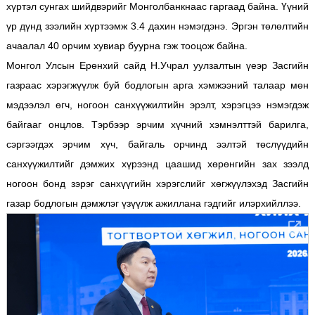
хүртэл сунгах шийдвэрийг Монголбанкнаас гаргаад байна. Үүний
үр дүнд зээлийн хүртээмж 3.4 дахин нэмэгдэнэ. Эргэн төлөлтийн
ачаалал 40 орчим хувиар буурна гэж тооцож байна.
Монгол Улсын Ерөнхий сайд Н.Учрал уулзалтын үеэр Засгийн
газраас хэрэгжүүлж буй бодлогын арга хэмжээний талаар мөн
мэдээлэл өгч, ногоон санхүүжилтийн эрэлт, хэрэгцээ нэмэгдэж
байгааг онцлов. Тэрбээр эрчим хүчний хэмнэлттэй барилга,
сэргээгдэх эрчим хүч, байгаль орчинд ээлтэй төслүүдийн
санхүүжилтийг дэмжих хүрээнд цаашид хөрөнгийн зах зээлд
ногоон бонд зэрэг санхүүгийн хэрэгслийг хөгжүүлэхэд Засгийн
газар бодлогын дэмжлэг үзүүлж ажиллана гэдгийг илэрхийллээ.