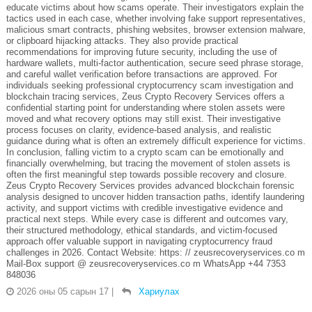
educate victims about how scams operate. Their investigators explain the
tactics used in each case, whether involving fake support representatives,
malicious smart contracts, phishing websites, browser extension malware,
or clipboard hijacking attacks. They also provide practical
recommendations for improving future security, including the use of
hardware wallets, multi-factor authentication, secure seed phrase storage,
and careful wallet verification before transactions are approved. For
individuals seeking professional cryptocurrency scam investigation and
blockchain tracing services, Zeus Crypto Recovery Services offers a
confidential starting point for understanding where stolen assets were
moved and what recovery options may still exist. Their investigative
process focuses on clarity, evidence-based analysis, and realistic
guidance during what is often an extremely difficult experience for victims.
In conclusion, falling victim to a crypto scam can be emotionally and
financially overwhelming, but tracing the movement of stolen assets is
often the first meaningful step towards possible recovery and closure.
Zeus Crypto Recovery Services provides advanced blockchain forensic
analysis designed to uncover hidden transaction paths, identify laundering
activity, and support victims with credible investigative evidence and
practical next steps. While every case is different and outcomes vary,
their structured methodology, ethical standards, and victim-focused
approach offer valuable support in navigating cryptocurrency fraud
challenges in 2026. Contact Website: https: // zeusrecoveryservices.co m
Mail-Box support @ zeusrecoveryservices.co m WhatsApp +44 7353
848036
2026 оны 05 сарын 17
|
Хариулах