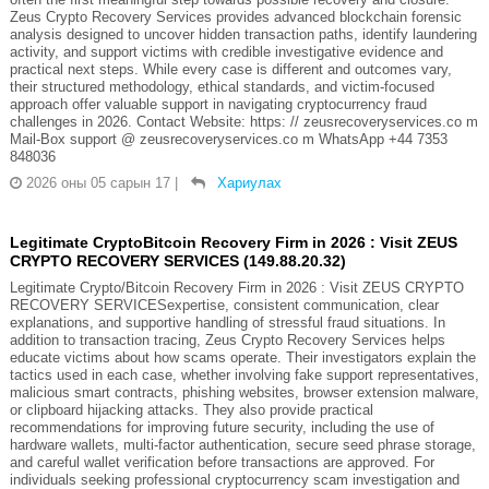
Zeus Crypto Recovery Services provides advanced blockchain forensic
analysis designed to uncover hidden transaction paths, identify laundering
activity, and support victims with credible investigative evidence and
practical next steps. While every case is different and outcomes vary,
their structured methodology, ethical standards, and victim-focused
approach offer valuable support in navigating cryptocurrency fraud
challenges in 2026. Contact Website: https: // zeusrecoveryservices.co m
Mail-Box support @ zeusrecoveryservices.co m WhatsApp +44 7353
848036
2026 оны 05 сарын 17
|
Хариулах
Legitimate CryptoBitcoin Recovery Firm in 2026 : Visit ZEUS
CRYPTO RECOVERY SERVICES (149.88.20.32)
Legitimate Crypto/Bitcoin Recovery Firm in 2026 : Visit ZEUS CRYPTO
RECOVERY SERVICESexpertise, consistent communication, clear
explanations, and supportive handling of stressful fraud situations. In
addition to transaction tracing, Zeus Crypto Recovery Services helps
educate victims about how scams operate. Their investigators explain the
tactics used in each case, whether involving fake support representatives,
malicious smart contracts, phishing websites, browser extension malware,
or clipboard hijacking attacks. They also provide practical
recommendations for improving future security, including the use of
hardware wallets, multi-factor authentication, secure seed phrase storage,
and careful wallet verification before transactions are approved. For
individuals seeking professional cryptocurrency scam investigation and