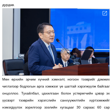
дурдав.
Мөн өрхийн эрчим хүчний хэмнэлт, ногоон тээврийг дэмжих
чиглэлээр бодлогын арга хэмжээг үе шаттай хэрэгжүүлж байгааг
онцоллоо. Тухайлбал, цахилгаан болон устөрөгчийн цэвэр эх
үүсвэрт тээврийн хэрэгслийн санхүүжилтийн хүртээмжийг
нэмэгдүүлэх зорилгоор зээлийн хугацааг 30 сараас 60 сар