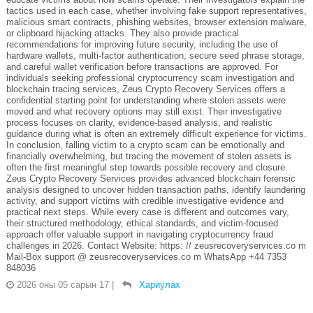
tactics used in each case, whether involving fake support representatives,
malicious smart contracts, phishing websites, browser extension malware,
or clipboard hijacking attacks. They also provide practical
recommendations for improving future security, including the use of
hardware wallets, multi-factor authentication, secure seed phrase storage,
and careful wallet verification before transactions are approved. For
individuals seeking professional cryptocurrency scam investigation and
blockchain tracing services, Zeus Crypto Recovery Services offers a
confidential starting point for understanding where stolen assets were
moved and what recovery options may still exist. Their investigative
process focuses on clarity, evidence-based analysis, and realistic
guidance during what is often an extremely difficult experience for victims.
In conclusion, falling victim to a crypto scam can be emotionally and
financially overwhelming, but tracing the movement of stolen assets is
often the first meaningful step towards possible recovery and closure.
Zeus Crypto Recovery Services provides advanced blockchain forensic
analysis designed to uncover hidden transaction paths, identify laundering
activity, and support victims with credible investigative evidence and
practical next steps. While every case is different and outcomes vary,
their structured methodology, ethical standards, and victim-focused
approach offer valuable support in navigating cryptocurrency fraud
challenges in 2026. Contact Website: https: // zeusrecoveryservices.co m
Mail-Box support @ zeusrecoveryservices.co m WhatsApp +44 7353
848036
2026 оны 05 сарын 17
|
Хариулах