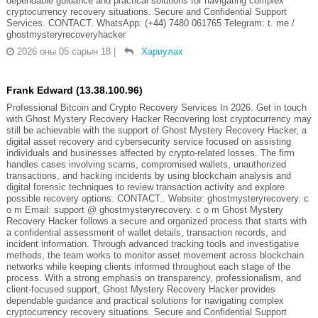
dependable guidance and practical solutions for navigating complex
cryptocurrency recovery situations. Secure and Confidential Support
Services. CONTACT. WhatsApp: (+44) 7480 061765 Telegram: t. me /
ghostmysteryrecoveryhacker
2026 оны 05 сарын 18
|
Хариулах
Frank Edward (13.38.100.96)
Professional Bitcoin and Crypto Recovery Services In 2026. Get in touch
with Ghost Mystery Recovery Hacker Recovering lost cryptocurrency may
still be achievable with the support of Ghost Mystery Recovery Hacker, a
digital asset recovery and cybersecurity service focused on assisting
individuals and businesses affected by crypto-related losses. The firm
handles cases involving scams, compromised wallets, unauthorized
transactions, and hacking incidents by using blockchain analysis and
digital forensic techniques to review transaction activity and explore
possible recovery options. CONTACT.. Website: ghostmysteryrecovery. c
o m Email: support @ ghostmysteryrecovery. c o m Ghost Mystery
Recovery Hacker follows a secure and organized process that starts with
a confidential assessment of wallet details, transaction records, and
incident information. Through advanced tracking tools and investigative
methods, the team works to monitor asset movement across blockchain
networks while keeping clients informed throughout each stage of the
process. With a strong emphasis on transparency, professionalism, and
client-focused support, Ghost Mystery Recovery Hacker provides
dependable guidance and practical solutions for navigating complex
cryptocurrency recovery situations. Secure and Confidential Support