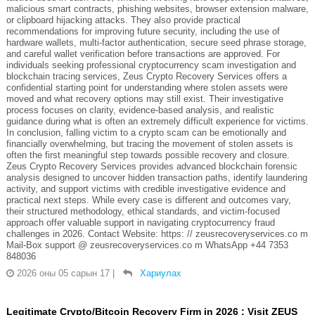
malicious smart contracts, phishing websites, browser extension malware,
or clipboard hijacking attacks. They also provide practical
recommendations for improving future security, including the use of
hardware wallets, multi-factor authentication, secure seed phrase storage,
and careful wallet verification before transactions are approved. For
individuals seeking professional cryptocurrency scam investigation and
blockchain tracing services, Zeus Crypto Recovery Services offers a
confidential starting point for understanding where stolen assets were
moved and what recovery options may still exist. Their investigative
process focuses on clarity, evidence-based analysis, and realistic
guidance during what is often an extremely difficult experience for victims.
In conclusion, falling victim to a crypto scam can be emotionally and
financially overwhelming, but tracing the movement of stolen assets is
often the first meaningful step towards possible recovery and closure.
Zeus Crypto Recovery Services provides advanced blockchain forensic
analysis designed to uncover hidden transaction paths, identify laundering
activity, and support victims with credible investigative evidence and
practical next steps. While every case is different and outcomes vary,
their structured methodology, ethical standards, and victim-focused
approach offer valuable support in navigating cryptocurrency fraud
challenges in 2026. Contact Website: https: // zeusrecoveryservices.co m
Mail-Box support @ zeusrecoveryservices.co m WhatsApp +44 7353
848036
2026 оны 05 сарын 17
|
Хариулах
Legitimate Crypto/Bitcoin Recovery Firm in 2026 : Visit ZEUS