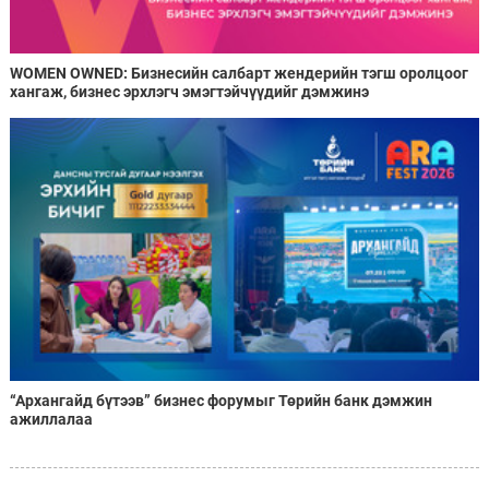
WOMEN OWNED: Бизнесийн салбарт жендерийн тэгш оролцоог
хангаж, бизнес эрхлэгч эмэгтэйчүүдийг дэмжинэ
“Архангайд бүтээв” бизнес форумыг Төрийн банк дэмжин
ажиллалаа