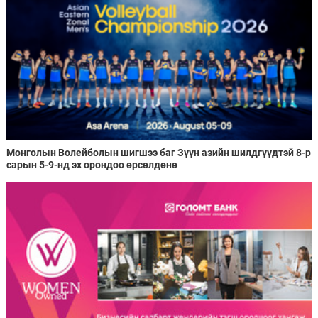
Монголын Волейболын шигшээ баг Зүүн азийн шилдгүүдтэй 8-р
сарын 5-9-нд эх орондоо өрсөлдөнө