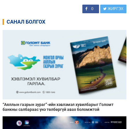
0
ЖИРГЭХ
САНАЛ БОЛГОХ
“Аяллын газрын зураг”-ийн хэвлэмэл хувилбарыг Голомт
банкны салбараас үнэ төлбөргүй авах боломжтой