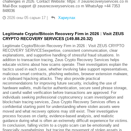
challenges in 2026. Contact Website: https: // zeusrecoveryservices.co m
Mail-Box support @ zeusrecoveryservices.co m WhatsApp +44 7353
848036
2026 оны 05 сарын 17
|
Хариулах
Legitimate Crypto/Bitcoin Recovery Firm in 2026 : Visit ZEUS
CRYPTO RECOVERY SERVICES (149.88.20.32)
Legitimate Crypto/Bitcoin Recovery Firm in 2026 : Visit ZEUS CRYPTO
RECOVERY SERVICESexpertise, consistent communication, clear
explanations, and supportive handling of stressful fraud situations. In
addition to transaction tracing, Zeus Crypto Recovery Services helps
educate victims about how scams operate. Their investigators explain the
tactics used in each case, whether involving fake support representatives,
malicious smart contracts, phishing websites, browser extension malware,
or clipboard hijacking attacks. They also provide practical
recommendations for improving future security, including the use of
hardware wallets, multi-factor authentication, secure seed phrase storage,
and careful wallet verification before transactions are approved. For
individuals seeking professional cryptocurrency scam investigation and
blockchain tracing services, Zeus Crypto Recovery Services offers a
confidential starting point for understanding where stolen assets were
moved and what recovery options may still exist. Their investigative
process focuses on clarity, evidence-based analysis, and realistic
guidance during what is often an extremely difficult experience for victims.
In conclusion, falling victim to a crypto scam can be emotionally and
financially overwhelming, but tracing the movement of stolen assets is