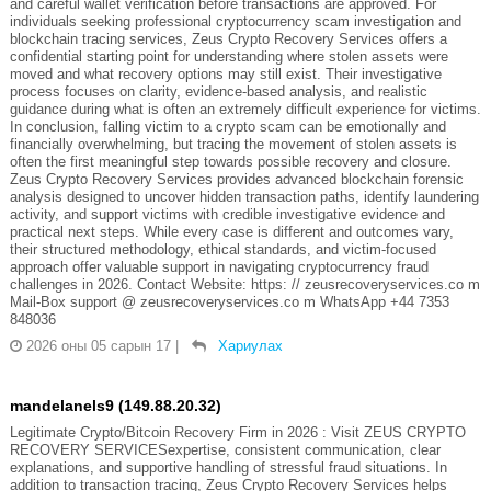
and careful wallet verification before transactions are approved. For
individuals seeking professional cryptocurrency scam investigation and
blockchain tracing services, Zeus Crypto Recovery Services offers a
confidential starting point for understanding where stolen assets were
moved and what recovery options may still exist. Their investigative
process focuses on clarity, evidence-based analysis, and realistic
guidance during what is often an extremely difficult experience for victims.
In conclusion, falling victim to a crypto scam can be emotionally and
financially overwhelming, but tracing the movement of stolen assets is
often the first meaningful step towards possible recovery and closure.
Zeus Crypto Recovery Services provides advanced blockchain forensic
analysis designed to uncover hidden transaction paths, identify laundering
activity, and support victims with credible investigative evidence and
practical next steps. While every case is different and outcomes vary,
their structured methodology, ethical standards, and victim-focused
approach offer valuable support in navigating cryptocurrency fraud
challenges in 2026. Contact Website: https: // zeusrecoveryservices.co m
Mail-Box support @ zeusrecoveryservices.co m WhatsApp +44 7353
848036
2026 оны 05 сарын 17
|
Хариулах
mandelanels9 (149.88.20.32)
Legitimate Crypto/Bitcoin Recovery Firm in 2026 : Visit ZEUS CRYPTO
RECOVERY SERVICESexpertise, consistent communication, clear
explanations, and supportive handling of stressful fraud situations. In
addition to transaction tracing, Zeus Crypto Recovery Services helps