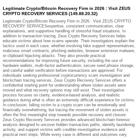
Legitimate Crypto/Bitcoin Recovery Firm in 2026 : Visit ZEUS
CRYPTO RECOVERY SERVICES (149.88.20.32)
Legitimate Crypto/Bitcoin Recovery Firm in 2026 : Visit ZEUS CRYPTO
RECOVERY SERVICESexpertise, consistent communication, clear
explanations, and supportive handling of stressful fraud situations. In
addition to transaction tracing, Zeus Crypto Recovery Services helps
educate victims about how scams operate. Their investigators explain the
tactics used in each case, whether involving fake support representatives,
malicious smart contracts, phishing websites, browser extension malware,
or clipboard hijacking attacks. They also provide practical
recommendations for improving future security, including the use of
hardware wallets, multi-factor authentication, secure seed phrase storage,
and careful wallet verification before transactions are approved. For
individuals seeking professional cryptocurrency scam investigation and
blockchain tracing services, Zeus Crypto Recovery Services offers a
confidential starting point for understanding where stolen assets were
moved and what recovery options may still exist. Their investigative
process focuses on clarity, evidence-based analysis, and realistic
guidance during what is often an extremely difficult experience for victims.
In conclusion, falling victim to a crypto scam can be emotionally and
financially overwhelming, but tracing the movement of stolen assets is
often the first meaningful step towards possible recovery and closure.
Zeus Crypto Recovery Services provides advanced blockchain forensic
analysis designed to uncover hidden transaction paths, identify laundering
activity, and support victims with credible investigative evidence and
practical next steps. While every case is different and outcomes vary,