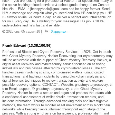
hack If you are looking for a professional Hacker that specialized in any of
the above hacking related services & school grade change then Contact
him Via… EMAIL: jbeespyhack@gmail.com and be happy forever. Send
HIM a message and explain what you need and how HE can help you. HE
IS always online. 24 hours a day. To deliver a perfect and untraceable job
for you Every day. He is waiting for your messages! His job is 100%
undetectable and he’s fast and reliable.
2026 оны 05 сарын 18
|
Хариулах
Frank Edward (13.38.100.96)
Professional Bitcoin and Crypto Recovery Services In 2026. Get in touch
with Ghost Mystery Recovery Hacker Recovering lost cryptocurrency may
still be achievable with the support of Ghost Mystery Recovery Hacker, a
digital asset recovery and cybersecurity service focused on assisting
individuals and businesses affected by crypto-related losses. The firm
handles cases involving scams, compromised wallets, unauthorized
transactions, and hacking incidents by using blockchain analysis and
digital forensic techniques to review transaction activity and explore
possible recovery options. CONTACT.. Website: ghostmysteryrecovery. c
o m Email: support @ ghostmysteryrecovery. c o m Ghost Mystery
Recovery Hacker follows a secure and organized process that starts with
a confidential assessment of wallet details, transaction records, and
incident information. Through advanced tracking tools and investigative
methods, the team works to monitor asset movement across blockchain
networks while keeping clients informed throughout each stage of the
process. With a strong emphasis on transparency, professionalism, and