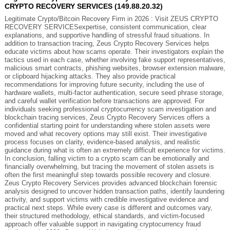
CRYPTO RECOVERY SERVICES (149.88.20.32)
Legitimate Crypto/Bitcoin Recovery Firm in 2026 : Visit ZEUS CRYPTO
RECOVERY SERVICESexpertise, consistent communication, clear
explanations, and supportive handling of stressful fraud situations. In
addition to transaction tracing, Zeus Crypto Recovery Services helps
educate victims about how scams operate. Their investigators explain the
tactics used in each case, whether involving fake support representatives,
malicious smart contracts, phishing websites, browser extension malware,
or clipboard hijacking attacks. They also provide practical
recommendations for improving future security, including the use of
hardware wallets, multi-factor authentication, secure seed phrase storage,
and careful wallet verification before transactions are approved. For
individuals seeking professional cryptocurrency scam investigation and
blockchain tracing services, Zeus Crypto Recovery Services offers a
confidential starting point for understanding where stolen assets were
moved and what recovery options may still exist. Their investigative
process focuses on clarity, evidence-based analysis, and realistic
guidance during what is often an extremely difficult experience for victims.
In conclusion, falling victim to a crypto scam can be emotionally and
financially overwhelming, but tracing the movement of stolen assets is
often the first meaningful step towards possible recovery and closure.
Zeus Crypto Recovery Services provides advanced blockchain forensic
analysis designed to uncover hidden transaction paths, identify laundering
activity, and support victims with credible investigative evidence and
practical next steps. While every case is different and outcomes vary,
their structured methodology, ethical standards, and victim-focused
approach offer valuable support in navigating cryptocurrency fraud