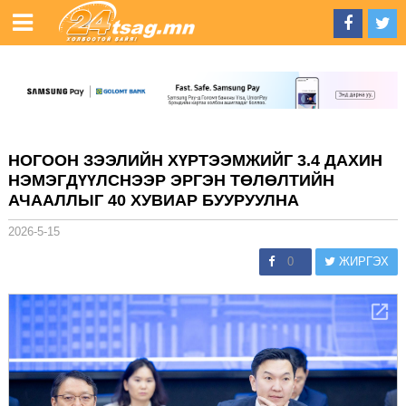
НОГООН ЗЭЭЛИЙН ХҮРТЭЭМЖИЙГ 3.4 ДАХИН
НЭМЭГДҮҮЛСНЭЭР ЭРГЭН ТӨЛӨЛТИЙН
АЧААЛЛЫГ 40 ХУВИАР БУУРУУЛНА
2026-5-15
0
ЖИРГЭХ