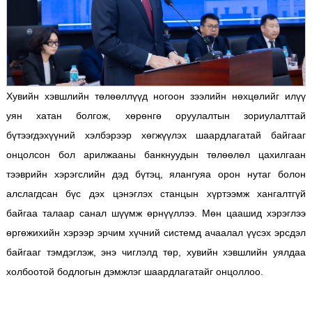
Хувийн хэвшлийн төлөөллүүд ногоон зээлийн нөхцөлийг илүү
уян хатан болгож, хөрөнгө оруулалтын зориулалттай
бүтээгдэхүүний хэлбэрээр хөгжүүлэх шаардлагатай байгааг
онцолсон бол арилжааны банкнуудын төлөөлөл цахилгаан
тээврийн хэрэгслийн дэд бүтэц, ялангуяа орон нутаг болон
алслагдсан бүс дэх цэнэглэх станцын хүртээмж хангалтгүй
байгаа талаар санал шүүмж өрнүүллээ. Мөн цаашид хэрэглээ
өргөжихийн хэрээр эрчим хүчний системд ачаалал үүсэх эрсдэл
байгааг тэмдэглэж, энэ чиглэлд төр, хувийн хэвшлийн уялдаа
холбоотой бодлогын дэмжлэг шаардлагатайг онцоллоо.