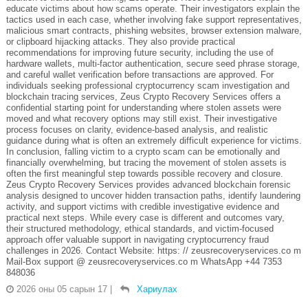
educate victims about how scams operate. Their investigators explain the
tactics used in each case, whether involving fake support representatives,
malicious smart contracts, phishing websites, browser extension malware,
or clipboard hijacking attacks. They also provide practical
recommendations for improving future security, including the use of
hardware wallets, multi-factor authentication, secure seed phrase storage,
and careful wallet verification before transactions are approved. For
individuals seeking professional cryptocurrency scam investigation and
blockchain tracing services, Zeus Crypto Recovery Services offers a
confidential starting point for understanding where stolen assets were
moved and what recovery options may still exist. Their investigative
process focuses on clarity, evidence-based analysis, and realistic
guidance during what is often an extremely difficult experience for victims.
In conclusion, falling victim to a crypto scam can be emotionally and
financially overwhelming, but tracing the movement of stolen assets is
often the first meaningful step towards possible recovery and closure.
Zeus Crypto Recovery Services provides advanced blockchain forensic
analysis designed to uncover hidden transaction paths, identify laundering
activity, and support victims with credible investigative evidence and
practical next steps. While every case is different and outcomes vary,
their structured methodology, ethical standards, and victim-focused
approach offer valuable support in navigating cryptocurrency fraud
challenges in 2026. Contact Website: https: // zeusrecoveryservices.co m
Mail-Box support @ zeusrecoveryservices.co m WhatsApp +44 7353
848036
2026 оны 05 сарын 17
|
Хариулах