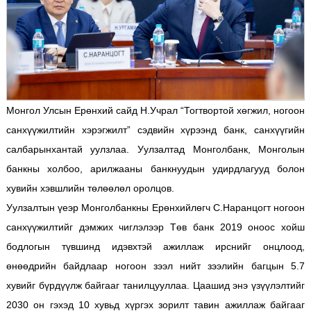
Монгол Улсын Ерөнхий сайд Н.Учрал “Тогтвортой хөгжил, ногоон
санхүүжилтийн хэрэгжилт” сэдвийн хүрээнд банк, санхүүгийн
салбарынхантай уулзлаа. Уулзалтад Монголбанк, Монголын
банкны холбоо, арилжааны банкнуудын удирдлагууд болон
хувийн хэвшлийн төлөөлөл оролцов.
Уулзалтын үеэр Монголбанкны Ерөнхийлөгч С.Наранцогт ногоон
санхүүжилтийг дэмжих чиглэлээр Төв банк 2019 оноос хойш
бодлогын түвшинд идэвхтэй ажиллаж ирснийг онцлоод,
өнөөдрийн байдлаар ногоон зээл нийт зээлийн багцын 5.7
хувийг бүрдүүлж байгааг танилцууллаа. Цаашид энэ үзүүлэлтийг
2030 он гэхэд 10 хувьд хүргэх зорилт тавин ажиллаж байгааг