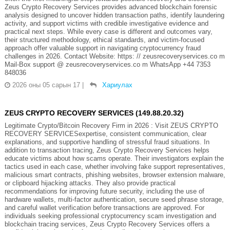
Zeus Crypto Recovery Services provides advanced blockchain forensic
analysis designed to uncover hidden transaction paths, identify laundering
activity, and support victims with credible investigative evidence and
practical next steps. While every case is different and outcomes vary,
their structured methodology, ethical standards, and victim-focused
approach offer valuable support in navigating cryptocurrency fraud
challenges in 2026. Contact Website: https: // zeusrecoveryservices.co m
Mail-Box support @ zeusrecoveryservices.co m WhatsApp +44 7353
848036
2026 оны 05 сарын 17
|
Хариулах
ZEUS CRYPTO RECOVERY SERVICES (149.88.20.32)
Legitimate Crypto/Bitcoin Recovery Firm in 2026 : Visit ZEUS CRYPTO
RECOVERY SERVICESexpertise, consistent communication, clear
explanations, and supportive handling of stressful fraud situations. In
addition to transaction tracing, Zeus Crypto Recovery Services helps
educate victims about how scams operate. Their investigators explain the
tactics used in each case, whether involving fake support representatives,
malicious smart contracts, phishing websites, browser extension malware,
or clipboard hijacking attacks. They also provide practical
recommendations for improving future security, including the use of
hardware wallets, multi-factor authentication, secure seed phrase storage,
and careful wallet verification before transactions are approved. For
individuals seeking professional cryptocurrency scam investigation and
blockchain tracing services, Zeus Crypto Recovery Services offers a