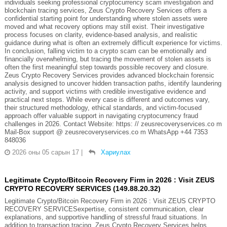
individuals seeking professional cryptocurrency scam investigation and
blockchain tracing services, Zeus Crypto Recovery Services offers a
confidential starting point for understanding where stolen assets were
moved and what recovery options may still exist. Their investigative
process focuses on clarity, evidence-based analysis, and realistic
guidance during what is often an extremely difficult experience for victims.
In conclusion, falling victim to a crypto scam can be emotionally and
financially overwhelming, but tracing the movement of stolen assets is
often the first meaningful step towards possible recovery and closure.
Zeus Crypto Recovery Services provides advanced blockchain forensic
analysis designed to uncover hidden transaction paths, identify laundering
activity, and support victims with credible investigative evidence and
practical next steps. While every case is different and outcomes vary,
their structured methodology, ethical standards, and victim-focused
approach offer valuable support in navigating cryptocurrency fraud
challenges in 2026. Contact Website: https: // zeusrecoveryservices.co m
Mail-Box support @ zeusrecoveryservices.co m WhatsApp +44 7353
848036
2026 оны 05 сарын 17
|
Хариулах
Legitimate Crypto/Bitcoin Recovery Firm in 2026 : Visit ZEUS
CRYPTO RECOVERY SERVICES (149.88.20.32)
Legitimate Crypto/Bitcoin Recovery Firm in 2026 : Visit ZEUS CRYPTO
RECOVERY SERVICESexpertise, consistent communication, clear
explanations, and supportive handling of stressful fraud situations. In
addition to transaction tracing, Zeus Crypto Recovery Services helps