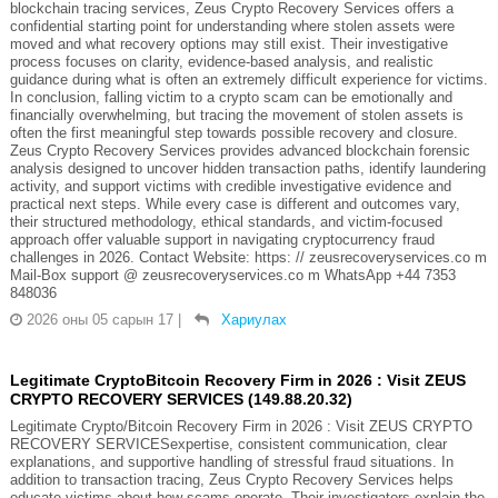
blockchain tracing services, Zeus Crypto Recovery Services offers a
confidential starting point for understanding where stolen assets were
moved and what recovery options may still exist. Their investigative
process focuses on clarity, evidence-based analysis, and realistic
guidance during what is often an extremely difficult experience for victims.
In conclusion, falling victim to a crypto scam can be emotionally and
financially overwhelming, but tracing the movement of stolen assets is
often the first meaningful step towards possible recovery and closure.
Zeus Crypto Recovery Services provides advanced blockchain forensic
analysis designed to uncover hidden transaction paths, identify laundering
activity, and support victims with credible investigative evidence and
practical next steps. While every case is different and outcomes vary,
their structured methodology, ethical standards, and victim-focused
approach offer valuable support in navigating cryptocurrency fraud
challenges in 2026. Contact Website: https: // zeusrecoveryservices.co m
Mail-Box support @ zeusrecoveryservices.co m WhatsApp +44 7353
848036
2026 оны 05 сарын 17
|
Хариулах
Legitimate CryptoBitcoin Recovery Firm in 2026 : Visit ZEUS
CRYPTO RECOVERY SERVICES (149.88.20.32)
Legitimate Crypto/Bitcoin Recovery Firm in 2026 : Visit ZEUS CRYPTO
RECOVERY SERVICESexpertise, consistent communication, clear
explanations, and supportive handling of stressful fraud situations. In
addition to transaction tracing, Zeus Crypto Recovery Services helps
educate victims about how scams operate. Their investigators explain the