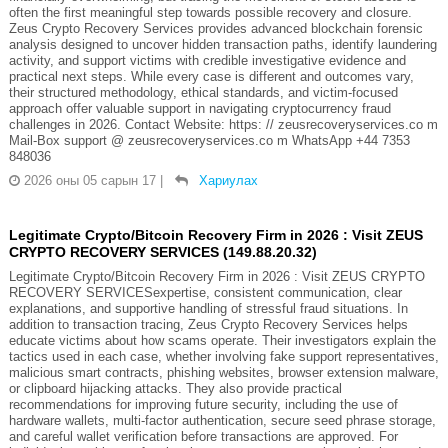
often the first meaningful step towards possible recovery and closure.
Zeus Crypto Recovery Services provides advanced blockchain forensic
analysis designed to uncover hidden transaction paths, identify laundering
activity, and support victims with credible investigative evidence and
practical next steps. While every case is different and outcomes vary,
their structured methodology, ethical standards, and victim-focused
approach offer valuable support in navigating cryptocurrency fraud
challenges in 2026. Contact Website: https: // zeusrecoveryservices.co m
Mail-Box support @ zeusrecoveryservices.co m WhatsApp +44 7353
848036
2026 оны 05 сарын 17
|
Хариулах
Legitimate Crypto/Bitcoin Recovery Firm in 2026 : Visit ZEUS
CRYPTO RECOVERY SERVICES (149.88.20.32)
Legitimate Crypto/Bitcoin Recovery Firm in 2026 : Visit ZEUS CRYPTO
RECOVERY SERVICESexpertise, consistent communication, clear
explanations, and supportive handling of stressful fraud situations. In
addition to transaction tracing, Zeus Crypto Recovery Services helps
educate victims about how scams operate. Their investigators explain the
tactics used in each case, whether involving fake support representatives,
malicious smart contracts, phishing websites, browser extension malware,
or clipboard hijacking attacks. They also provide practical
recommendations for improving future security, including the use of
hardware wallets, multi-factor authentication, secure seed phrase storage,
and careful wallet verification before transactions are approved. For