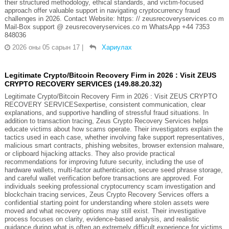
their structured methodology, ethical standards, and victim-focused
approach offer valuable support in navigating cryptocurrency fraud
challenges in 2026. Contact Website: https: // zeusrecoveryservices.co m
Mail-Box support @ zeusrecoveryservices.co m WhatsApp +44 7353
848036
2026 оны 05 сарын 17
|
Хариулах
Legitimate Crypto/Bitcoin Recovery Firm in 2026 : Visit ZEUS
CRYPTO RECOVERY SERVICES (149.88.20.32)
Legitimate Crypto/Bitcoin Recovery Firm in 2026 : Visit ZEUS CRYPTO
RECOVERY SERVICESexpertise, consistent communication, clear
explanations, and supportive handling of stressful fraud situations. In
addition to transaction tracing, Zeus Crypto Recovery Services helps
educate victims about how scams operate. Their investigators explain the
tactics used in each case, whether involving fake support representatives,
malicious smart contracts, phishing websites, browser extension malware,
or clipboard hijacking attacks. They also provide practical
recommendations for improving future security, including the use of
hardware wallets, multi-factor authentication, secure seed phrase storage,
and careful wallet verification before transactions are approved. For
individuals seeking professional cryptocurrency scam investigation and
blockchain tracing services, Zeus Crypto Recovery Services offers a
confidential starting point for understanding where stolen assets were
moved and what recovery options may still exist. Their investigative
process focuses on clarity, evidence-based analysis, and realistic
guidance during what is often an extremely difficult experience for victims.