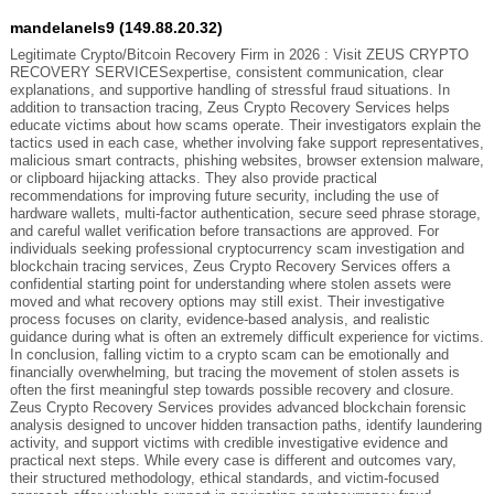
mandelanels9 (149.88.20.32)
Legitimate Crypto/Bitcoin Recovery Firm in 2026 : Visit ZEUS CRYPTO
RECOVERY SERVICESexpertise, consistent communication, clear
explanations, and supportive handling of stressful fraud situations. In
addition to transaction tracing, Zeus Crypto Recovery Services helps
educate victims about how scams operate. Their investigators explain the
tactics used in each case, whether involving fake support representatives,
malicious smart contracts, phishing websites, browser extension malware,
or clipboard hijacking attacks. They also provide practical
recommendations for improving future security, including the use of
hardware wallets, multi-factor authentication, secure seed phrase storage,
and careful wallet verification before transactions are approved. For
individuals seeking professional cryptocurrency scam investigation and
blockchain tracing services, Zeus Crypto Recovery Services offers a
confidential starting point for understanding where stolen assets were
moved and what recovery options may still exist. Their investigative
process focuses on clarity, evidence-based analysis, and realistic
guidance during what is often an extremely difficult experience for victims.
In conclusion, falling victim to a crypto scam can be emotionally and
financially overwhelming, but tracing the movement of stolen assets is
often the first meaningful step towards possible recovery and closure.
Zeus Crypto Recovery Services provides advanced blockchain forensic
analysis designed to uncover hidden transaction paths, identify laundering
activity, and support victims with credible investigative evidence and
practical next steps. While every case is different and outcomes vary,
their structured methodology, ethical standards, and victim-focused