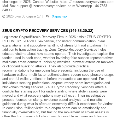
challenges in 2026. Contact Website: https: // zeusrecoveryservices.co m
Mail-Box support @ zeusrecoveryservices.co m WhatsApp +44 7353
848036
2026 оны 05 сарын 17
|
Хариулах
ZEUS CRYPTO RECOVERY SERVICES (149.88.20.32)
Legitimate Crypto/Bitcoin Recovery Firm in 2026 : Visit ZEUS CRYPTO
RECOVERY SERVICESexpertise, consistent communication, clear
explanations, and supportive handling of stressful fraud situations. In
addition to transaction tracing, Zeus Crypto Recovery Services helps
educate victims about how scams operate. Their investigators explain the
tactics used in each case, whether involving fake support representatives,
malicious smart contracts, phishing websites, browser extension malware,
or clipboard hijacking attacks. They also provide practical
recommendations for improving future security, including the use of
hardware wallets, multi-factor authentication, secure seed phrase storage,
and careful wallet verification before transactions are approved. For
individuals seeking professional cryptocurrency scam investigation and
blockchain tracing services, Zeus Crypto Recovery Services offers a
confidential starting point for understanding where stolen assets were
moved and what recovery options may still exist. Their investigative
process focuses on clarity, evidence-based analysis, and realistic
guidance during what is often an extremely difficult experience for victims.
In conclusion, falling victim to a crypto scam can be emotionally and
financially overwhelming, but tracing the movement of stolen assets is
often the first meaningful step towards possible recovery and closure.