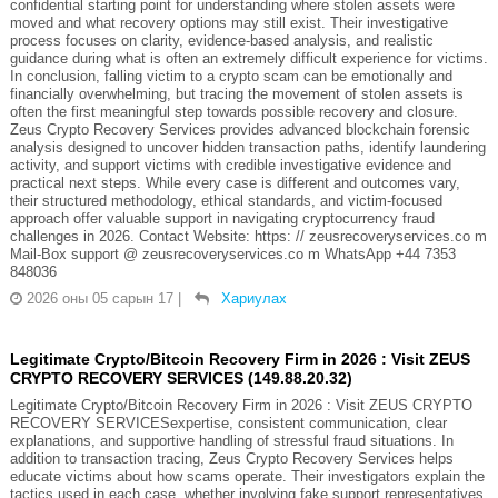
confidential starting point for understanding where stolen assets were
moved and what recovery options may still exist. Their investigative
process focuses on clarity, evidence-based analysis, and realistic
guidance during what is often an extremely difficult experience for victims.
In conclusion, falling victim to a crypto scam can be emotionally and
financially overwhelming, but tracing the movement of stolen assets is
often the first meaningful step towards possible recovery and closure.
Zeus Crypto Recovery Services provides advanced blockchain forensic
analysis designed to uncover hidden transaction paths, identify laundering
activity, and support victims with credible investigative evidence and
practical next steps. While every case is different and outcomes vary,
their structured methodology, ethical standards, and victim-focused
approach offer valuable support in navigating cryptocurrency fraud
challenges in 2026. Contact Website: https: // zeusrecoveryservices.co m
Mail-Box support @ zeusrecoveryservices.co m WhatsApp +44 7353
848036
2026 оны 05 сарын 17
|
Хариулах
Legitimate Crypto/Bitcoin Recovery Firm in 2026 : Visit ZEUS
CRYPTO RECOVERY SERVICES (149.88.20.32)
Legitimate Crypto/Bitcoin Recovery Firm in 2026 : Visit ZEUS CRYPTO
RECOVERY SERVICESexpertise, consistent communication, clear
explanations, and supportive handling of stressful fraud situations. In
addition to transaction tracing, Zeus Crypto Recovery Services helps
educate victims about how scams operate. Their investigators explain the
tactics used in each case, whether involving fake support representatives,