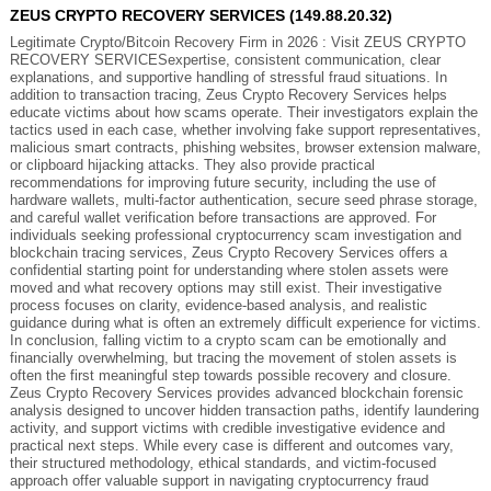
ZEUS CRYPTO RECOVERY SERVICES (149.88.20.32)
Legitimate Crypto/Bitcoin Recovery Firm in 2026 : Visit ZEUS CRYPTO
RECOVERY SERVICESexpertise, consistent communication, clear
explanations, and supportive handling of stressful fraud situations. In
addition to transaction tracing, Zeus Crypto Recovery Services helps
educate victims about how scams operate. Their investigators explain the
tactics used in each case, whether involving fake support representatives,
malicious smart contracts, phishing websites, browser extension malware,
or clipboard hijacking attacks. They also provide practical
recommendations for improving future security, including the use of
hardware wallets, multi-factor authentication, secure seed phrase storage,
and careful wallet verification before transactions are approved. For
individuals seeking professional cryptocurrency scam investigation and
blockchain tracing services, Zeus Crypto Recovery Services offers a
confidential starting point for understanding where stolen assets were
moved and what recovery options may still exist. Their investigative
process focuses on clarity, evidence-based analysis, and realistic
guidance during what is often an extremely difficult experience for victims.
In conclusion, falling victim to a crypto scam can be emotionally and
financially overwhelming, but tracing the movement of stolen assets is
often the first meaningful step towards possible recovery and closure.
Zeus Crypto Recovery Services provides advanced blockchain forensic
analysis designed to uncover hidden transaction paths, identify laundering
activity, and support victims with credible investigative evidence and
practical next steps. While every case is different and outcomes vary,
their structured methodology, ethical standards, and victim-focused
approach offer valuable support in navigating cryptocurrency fraud