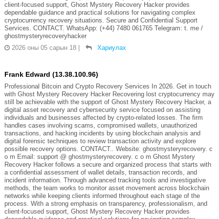
client-focused support, Ghost Mystery Recovery Hacker provides
dependable guidance and practical solutions for navigating complex
cryptocurrency recovery situations. Secure and Confidential Support
Services. CONTACT. WhatsApp: (+44) 7480 061765 Telegram: t. me /
ghostmysteryrecoveryhacker
2026 оны 05 сарын 18
|
Хариулах
Frank Edward (13.38.100.96)
Professional Bitcoin and Crypto Recovery Services In 2026. Get in touch
with Ghost Mystery Recovery Hacker Recovering lost cryptocurrency may
still be achievable with the support of Ghost Mystery Recovery Hacker, a
digital asset recovery and cybersecurity service focused on assisting
individuals and businesses affected by crypto-related losses. The firm
handles cases involving scams, compromised wallets, unauthorized
transactions, and hacking incidents by using blockchain analysis and
digital forensic techniques to review transaction activity and explore
possible recovery options. CONTACT.. Website: ghostmysteryrecovery. c
o m Email: support @ ghostmysteryrecovery. c o m Ghost Mystery
Recovery Hacker follows a secure and organized process that starts with
a confidential assessment of wallet details, transaction records, and
incident information. Through advanced tracking tools and investigative
methods, the team works to monitor asset movement across blockchain
networks while keeping clients informed throughout each stage of the
process. With a strong emphasis on transparency, professionalism, and
client-focused support, Ghost Mystery Recovery Hacker provides