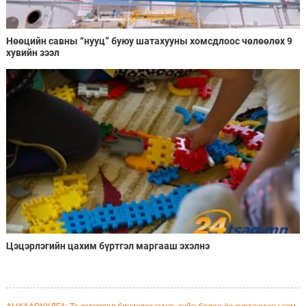
Нөөцийн савны “нууц” буюу шатахууны хомсдлоос чөлөөлөх 9
хувийн зээл
Цэцэрлэгийн цахим бүртгэл маргааш эхэлнэ