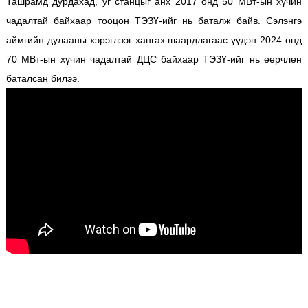
Ташрамд дурдахад, уг станцыг анх 2017 онд 50 МВт-ын хүчин
чадалтай байхаар тооцон ТЭЗҮ-ийг нь баталж байв. Сэлэнгэ
аймгийн дулааны хэрэглээг хангах шаардлагаас үүдэн 2024 онд
70 МВт-ын хүчин чадалтай ДЦС байхаар ТЭЗҮ-ийг нь өөрчлөн
баталсан билээ.