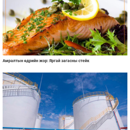
Амралтын өдрийн жор: Яргай загасны стейк