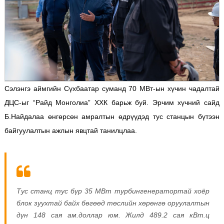
Сэлэнгэ аймгийн Сүхбаатар суманд 70 МВт-ын хүчин чадалтай
ДЦС-ыг “Райд Монголиа” ХХК барьж буй. Эрчим хүчний сайд
Б.Найдалаа өнгөрсөн амралтын өдрүүдэд тус станцын бүтээн
байгуулалтын ажлын явцтай танилцлаа.
Тус станц тус бүр 35 МВт турбингенератортай хоёр
блок зуухтай байх бөгөөд төслийн хөрөнгө оруулалтын
дүн 148 сая ам.доллар юм. Жилд 489.2 сая кВт.ц