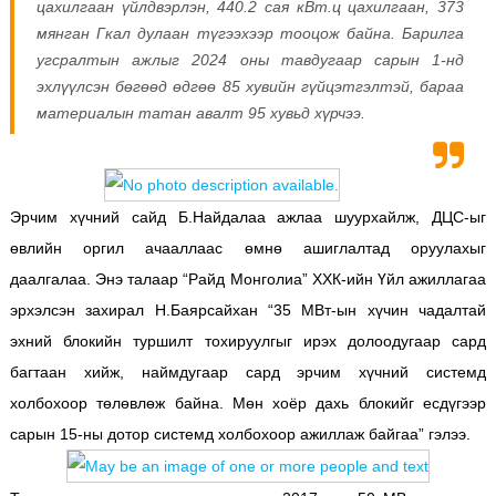
цахилгаан үйлдвэрлэн, 440.2 сая кВт.ц цахилгаан, 373
мянган Гкал дулаан түгээхээр тооцож байна. Барилга
угсралтын ажлыг 2024 оны тавдугаар сарын 1-нд
эхлүүлсэн бөгөөд өдгөө 85 хувийн гүйцэтгэлтэй, бараа
материалын татан авалт 95 хувьд хүрчээ.
Эрчим хүчний сайд Б.Найдалаа ажлаа шуурхайлж, ДЦС-ыг
өвлийн оргил ачааллаас өмнө ашиглалтад оруулахыг
даалгалаа. Энэ талаар “Райд Монголиа” ХХК-ийн Үйл ажиллагаа
эрхэлсэн захирал Н.Баярсайхан “35 МВт-ын хүчин чадалтай
эхний блокийн туршилт тохируулгыг ирэх долоодугаар сард
багтаан хийж, наймдугаар сард эрчим хүчний системд
холбохоор төлөвлөж байна. Мөн хоёр дахь блокийг есдүгээр
сарын 15-ны дотор системд холбохоор ажиллаж байгаа” гэлээ.