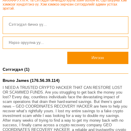
АНХААРУУЛГА: Та сэтгэгдэл бичихдээ хууль зүйн болон ёс суртахууны хэм
хэмжээг хүндэтгэнэ үү. Хэм хэмжээ зөрчсөн сэтгэгдэлийг админ устгах
эрхтэй.
Илгээх
Сэтгэгдэл (1)
Bruno James (176.56.39.114)
I NEED A TRUSTED CRYPTO HACKER THAT CAN RESTORE LOST
OR SCAMMED FUNDS. Are you struggling to get back the money you
lost? Every day, countless individuals face the devastating impact of
scam operations that drain their hard-earned savings. But there’s good
news – GEO COORDINATES RECOVERY HACKER are here to help you
recover what’s rightfully yours. I lost my entire savings to a fake crypto
investment scam while I was looking for a way to double my savings.
After many weeks of trying to find a way to get my money back with no
success, I finally came across a crypto recovery company GEO
COORDINATES RECOVERY HACKER, a reliable and trustworthy crypto