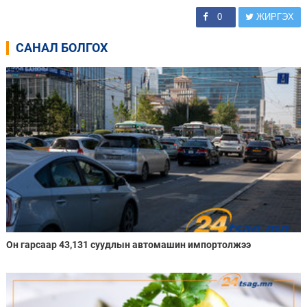
0
ЖИРГЭХ
САНАЛ БОЛГОХ
Он гарсаар 43,131 суудлын автомашин импортолжээ