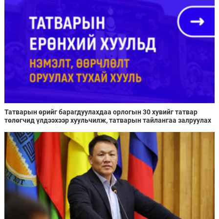
Татварын өрийг барагдуулахдаа орлогын 30 хувийг татвар
төлөгчид үлдээхээр хуульчилж, татварын тайлангаа залруулах
хугацааг хоёр жил болгон сунгажээ