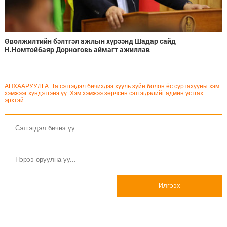
Өвөлжилтийн бэлтгэл ажлын хүрээнд Шадар сайд
Н.Номтойбаяр Дорноговь аймагт ажиллав
АНХААРУУЛГА: Та сэтгэгдэл бичихдээ хууль зүйн болон ёс суртахууны хэм
хэмжээг хүндэтгэнэ үү. Хэм хэмжээ зөрчсөн сэтгэгдэлийг админ устгах
эрхтэй.
Илгээх