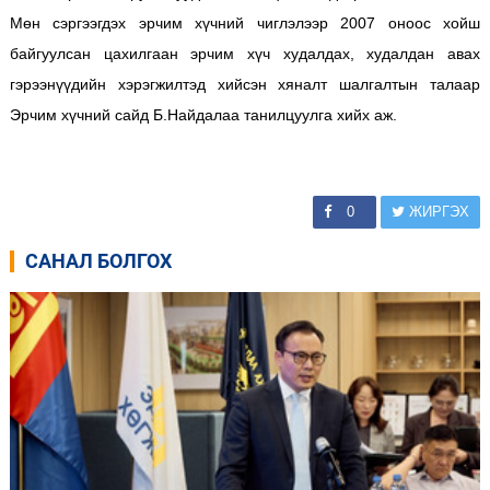
Мөн сэргээгдэх эрчим хүчний чиглэлээр 2007 оноос хойш
байгуулсан цахилгаан эрчим хүч худалдах, худалдан авах
гэрээнүүдийн хэрэгжилтэд хийсэн хяналт шалгалтын талаар
Эрчим хүчний сайд Б.Найдалаа танилцуулга хийх аж.
0
ЖИРГЭХ
САНАЛ БОЛГОХ