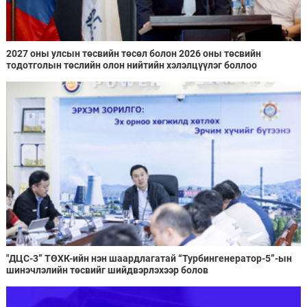
2027 оны улсын төсвийн төсөл болон 2026 оны төсвийн
тодотголын төслийн олон нийтийн хэлэлцүүлэг боллоо
"ДЦС-3” ТӨХК-ийн нэн шаардлагатай “Турбингенератор-5”-ын
шинэчлэлийн төсвийг шийдвэрлэхээр болов