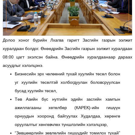
Долоо хоног бүрийн Лхагва гаригт Засгийн газрын ээлжит
хуралдаан болдог. Өнөөдрийн Засгийн газрын ээлжит хуралдаан
08:00 цагт эхэлсэн байна. Өнөөдрийн хуралдаанаар дараах
асуудлыг хэлэлцэнэ.
Бизнесийн эрх чөлөөний тухай хуулийн төсөл болон
уг хуулийн төсөлтэй холбогдуулан боловсруулсан
бусад хуулийн төсөл,
Төв Азийн бүс нутгийн эдийн засгийн хамтын
ажиллагааны хөтөлбөр (КАРЕК)-ийн гишүүн
орнуудын хооронд байгуулах Худалдаа, хөрөнгө
оруулалтыг хөнгөвчлөх түншлэлийн хэлэлцээр,
“Зөвшөөрлийн зөвлөлийн гишүүдийг томилох тухай”