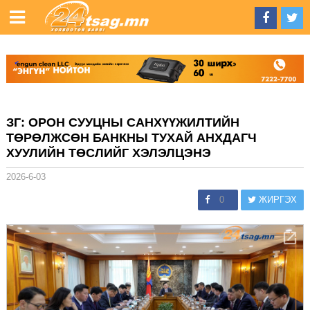
ЗГ: ОРОН СУУЦНЫ САНХҮҮЖИЛТИЙН
ТӨРӨЛЖСӨН БАНКНЫ ТУХАЙ АНХДАГЧ
ХУУЛИЙН ТӨСЛИЙГ ХЭЛЭЛЦЭНЭ
2026-6-03
0
ЖИРГЭХ