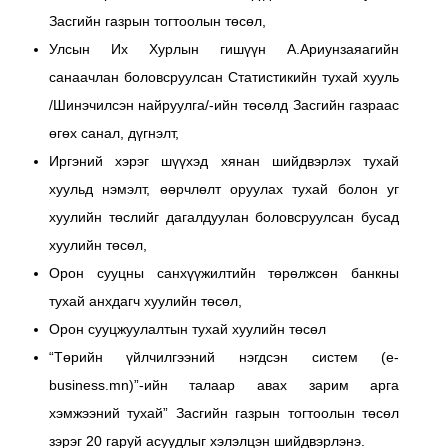
Засгийн газрын тогтоолын төсөл,
Улсын Их Хурлын гишүүн А.Ариунзаяагийн
санаачлан боловсруулсан Статистикийн тухай хууль
/Шинэчилсэн найруулга/-ийн төсөлд Засгийн газраас
өгөх санал, дүгнэлт,
Иргэний хэрэг шүүхэд хянан шийдвэрлэх тухай
хуульд нэмэлт, өөрчлөлт оруулах тухай болон уг
хуулийн төслийг дагалдуулан боловсруулсан бусад
хуулийн төсөл,
Орон сууцны санхүүжилтийн төрөлжсөн банкны
тухай анхдагч хуулийн төсөл,
Орон сууцжуулалтын тухай хуулийн төсөл
“Төрийн үйлчилгээний нэгдсэн систем (e-
business.mn)”-ийн талаар авах зарим арга
хэмжээний тухай” Засгийн газрын тогтоолын төсөл
зэрэг 20 гаруй асуудлыг хэлэлцэн шийдвэрлэнэ.