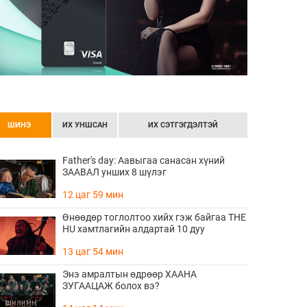
ШИНЭ
ИХ УНШСАН
ИХ СЭТГЭГДЭЛТЭЙ
Father's day: Аавыгаа санасан хүний
ЗААВАЛ унших 8 шүлэг
12 цаг 59 мин
Өнөөдөр тоглолтоо хийх гэж байгаа THE
HU хамтлагийн алдартай 10 дуу
13 цаг 54 мин
Энэ амралтын өдрөөр ХААНА
ЗУГААЦАЖ болох вэ?