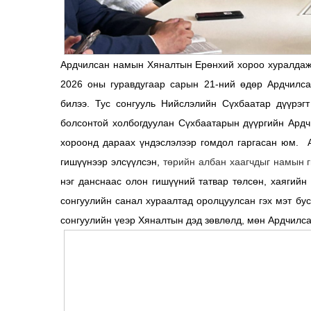
Ардчилсан намын Хяналтын Ерөнхий хороо хуралдаж 
2026 оны гуравдугаар сарын 21-ний өдөр Ардчилса
билээ. Тус сонгууль Нийслэлийн Сүхбаатар дүүрэг
болсонтой холбогдуулан Сүхбаатарын дүүргийн Ард
хороонд дараах үндэслэлээр гомдол гаргасан юм. 
гишүүнээр элсүүлсэн,
төрийн албан хаагчдыг намын г
нэг данснаас олон гишүүний татвар төлсөн, хаягийн 
сонгуулийн санал хураалтад оролцуулсан гэх мэт бу
сонгуулийн үеэр Хяналтын дэд зөвлөлд, мөн Ардчилс