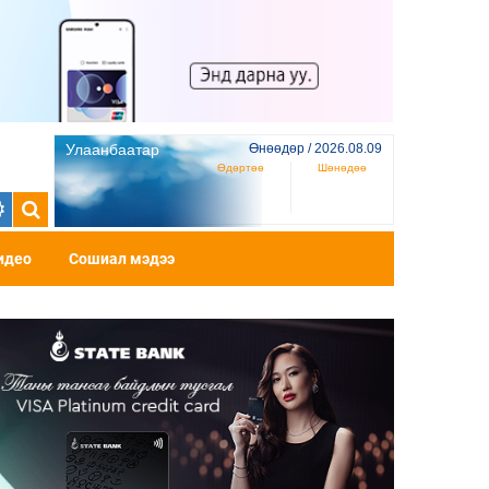
Улаанбаатар
Өнөөдөр / 2026.08.09
Өдөртөө
Шөнөдөө
идео
Сошиал мэдээ