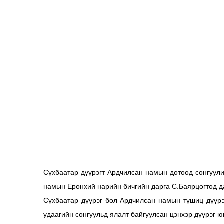
Сүхбаатар дүүрэгт Ардчилсан намын дотоод сонгуул
намын Ерөнхий нарийн бичгийн дарга С.Баярцогтод д
Сүхбаатар дүүрэг бол Ардчилсан намын түшиц дүүрэ
удаагийн сонгуульд ялалт байгуулсан цэнхэр дүүрэг ю