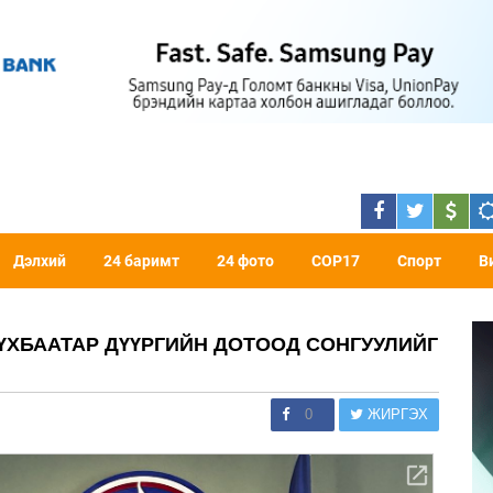
Дэлхий
24 баримт
24 фото
COP17
Спорт
В
ҮХБААТАР ДҮҮРГИЙН ДОТООД СОНГУУЛИЙГ
0
ЖИРГЭХ