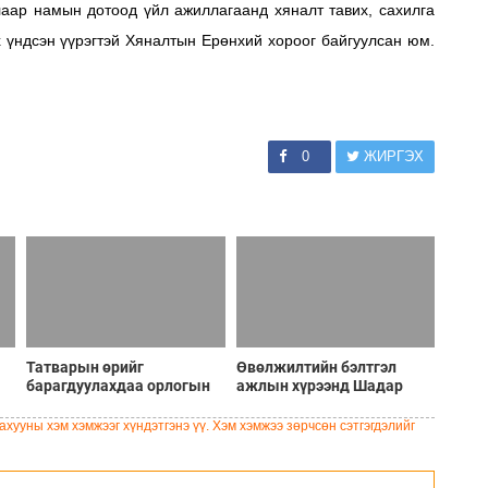
аар намын дотоод үйл ажиллагаанд хяналт тавих, сахилга
х үндсэн үүрэгтэй Хяналтын Ерөнхий хороог байгуулсан юм.
0
ЖИРГЭХ
Татварын өрийг
Өвөлжилтийн бэлтгэл
барагдуулахдаа орлогын
ажлын хүрээнд Шадар
30 хувийг татвар төлөгчид
сайд Н.Номтойбаяр
үлдээхээр хуульчилж,
Дорноговь аймагт
хууны хэм хэмжээг хүндэтгэнэ үү. Хэм хэмжээ зөрчсөн сэтгэгдэлийг
татварын тайлангаа
ажиллав
залруулах хугацааг хоёр
жил болгон сунгажээ