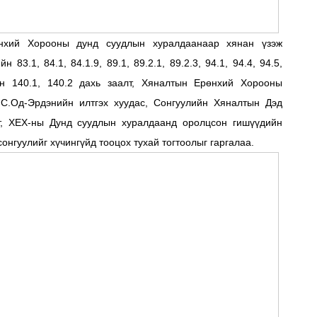
нхий Хорооны дунд суудлын хуралдаанаар хянан үзэж
3.1, 84.1, 84.1.9, 89.1, 89.2.1, 89.2.3, 94.1, 94.4, 94.5,
йн 140.1, 140.2 дахь заалт, Хяналтын Ерөнхий Хорооны
С.Од-Эрдэнийн илтгэх хуудас, Сонгуулийн Хяналтын Дэд
, ХЕХ-ны Дунд суудлын хуралдаанд оролцсон гишүүдийн
онгуулийг хүчингүйд тооцох тухай тогтоолыг гаргалаа.