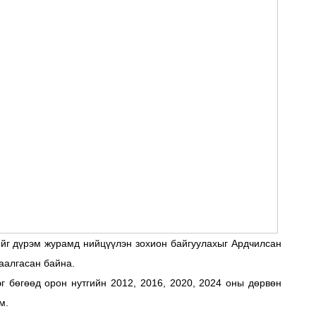
ийг дүрэм журамд нийцүүлэн зохион байгуулахыг Ардчилсан
аалгасан байна.
г бөгөөд орон нутгийн 2012, 2016, 2020, 2024 оны дөрвөн
м.