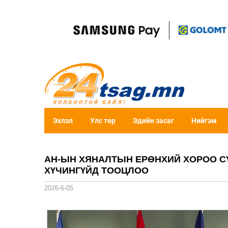
Эхлэл
Улс төр
Эдийн засаг
Нийгэм
АН-ЫН ХЯНАЛТЫН ЕРӨНХИЙ ХОРОО С
ХҮЧИНГҮЙД ТООЦЛОО
2026-6-05