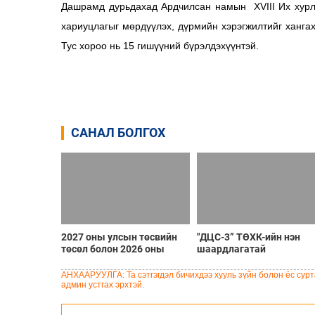
Дашрамд дурьдахад Ардчилсан намын XVIII Их хурл
хариуцлагыг мөрдүүлэх, дүрмийн хэрэгжилтийг ханга
Тус хороо нь 15 гишүүний бүрэлдэхүүнтэй.
САНАЛ БОЛГОХ
2027 оны улсын төсвийн
"ДЦС-3” ТӨХК-ийн нэн
төсөл болон 2026 оны
шаардлагатай
төсвийн тодотголын
“Турбингенератор-5”-ын
төслийн олон нийтийн
шинэчлэлийн төсвийг
АНХААРУУЛГА: Та сэтгэгдэл бичихдээ хууль зүйн болон ёс сурта
хэлэлцүүлэг боллоо
шийдвэрлэхээр болов
админ устгах эрхтэй.