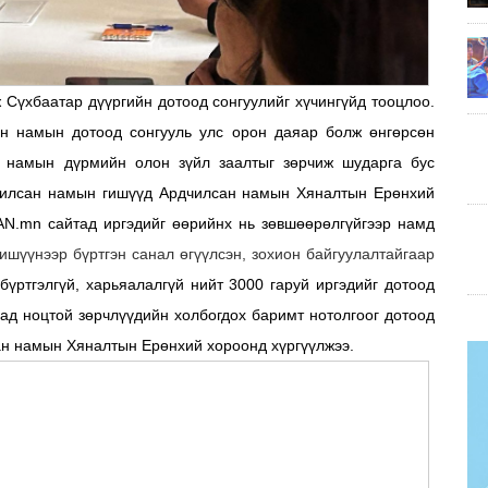
Сүхбаатар дүүргийн дотоод сонгуулийг хүчингүйд тооцлоо.
н намын дотоод сонгууль улс орон даяар болж өнгөрсөн
т намын дүрмийн олон зүйл заалтыг зөрчиж шударга бус
чилсан намын гишүүд Ардчилсан намын Хяналтын Ерөнхий
AN.mn сайтад иргэдийг өөрийнх нь зөвшөөрөлгүйгээр намд
ишүүнээр бүртгэн санал өгүүлсэн, зохион байгуулалтайгаар
бүртгэлгүй, харьяалалгүй нийт 3000 гаруй иргэдийг дотоод
сад ноцтой зөрчлүүдийн холбогдох баримт нотолгоог дотоод
ан намын Хяналтын Ерөнхий хороонд хүргүүлжээ.