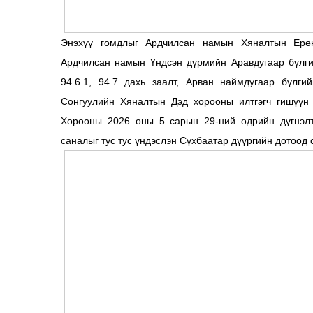
Энэхүү гомдлыг Ардчилсан намын Хяналтын Ерө
Ардчилсан намын Үндсэн дүрмийн Аравдугаар бүлгийн 8
94.6.1, 94.7 дахь заалт, Арван наймдугаар бүлги
Сонгуулийн Хяналтын Дэд хорооны илтгэгч гишүүн 
Хорооны 2026 оны 5 сарын 29-ний өдрийн дүгнэлт
саналыг тус тус үндэслэн Сүхбаатар дүүргийн дотоод с