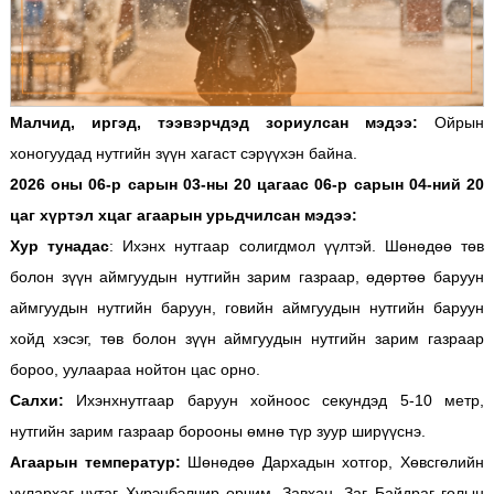
Малчид, иргэд, тээвэрчдэд зориулсан мэдээ:
Ойрын
хоногуудад нутгийн зүүн хагаст сэрүүхэн байна.
2026 оны 06-р сарын 03-ны 20 цагаас 06-р сарын 04-ний 20
цаг хүртэл хцаг агаарын урьдчилсан мэдээ:
Хур тунадас
: Ихэнх нутгаар солигдмол үүлтэй. Шөнөдөө төв
болон зүүн аймгуудын нутгийн зарим газраар, өдөртөө баруун
аймгуудын нутгийн баруун, говийн аймгуудын нутгийн баруун
хойд хэсэг, төв болон зүүн аймгуудын нутгийн зарим газраар
бороо, уулаараа нойтон цас орно.
Салхи:
Ихэнхнутгаар баруун хойноос секундэд 5-10 метр,
нутгийн зарим газраар борооны өмнө түр зуур ширүүснэ.
Агаарын температур:
Шөнөдөө Дархадын хотгор, Хөвсгөлийн
уулархаг нутаг, Хүрэнбэлчир орчим, Завхан, Заг, Байдраг голын