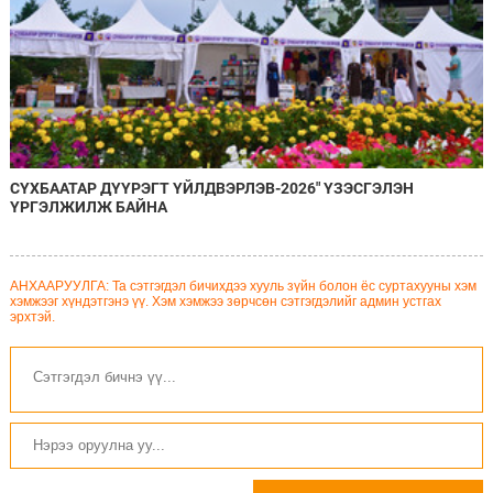
СҮХБААТАР ДҮҮРЭГТ ҮЙЛДВЭРЛЭВ-2026" ҮЗЭСГЭЛЭН
ҮРГЭЛЖИЛЖ БАЙНА
АНХААРУУЛГА: Та сэтгэгдэл бичихдээ хууль зүйн болон ёс суртахууны хэм
хэмжээг хүндэтгэнэ үү. Хэм хэмжээ зөрчсөн сэтгэгдэлийг админ устгах
эрхтэй.