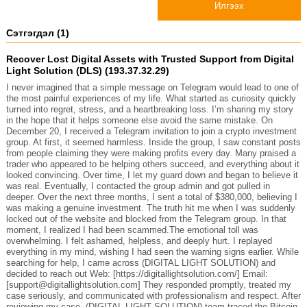
Илгээх
Сэтгэгдэл (1)
Recover Lost Digital Assets with Trusted Support from Digital
Light Solution (DLS) (193.37.32.29)
I never imagined that a simple message on Telegram would lead to one of
the most painful experiences of my life. What started as curiosity quickly
turned into regret, stress, and a heartbreaking loss. I’m sharing my story
in the hope that it helps someone else avoid the same mistake. On
December 20, I received a Telegram invitation to join a crypto investment
group. At first, it seemed harmless. Inside the group, I saw constant posts
from people claiming they were making profits every day. Many praised a
trader who appeared to be helping others succeed, and everything about it
looked convincing. Over time, I let my guard down and began to believe it
was real. Eventually, I contacted the group admin and got pulled in
deeper. Over the next three months, I sent a total of $380,000, believing I
was making a genuine investment. The truth hit me when I was suddenly
locked out of the website and blocked from the Telegram group. In that
moment, I realized I had been scammed.The emotional toll was
overwhelming. I felt ashamed, helpless, and deeply hurt. I replayed
everything in my mind, wishing I had seen the warning signs earlier. While
searching for help, I came across (DIGITAL LIGHT SOLUTION) and
decided to reach out Web: [https://digitallightsolution.com/] Email:
[support@digitallightsolution.com] They responded promptly, treated my
case seriously, and communicated with professionalism and respect. After
reviewing my case, (DIGITAL LIGHT SOLUTION) team traced the Bitcoin