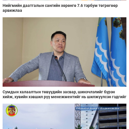
Нийгмийн даатгалын сангийн хөрөнгө 7.6 тэрбум төгрөгөөр
арвижлаа
Сумдын халаалтын төвүүдийн засвар, шинэчлэлийг бүрэн
хийж, хувийн хэвшил рүү менежментийг нь шилжүүлсэн гэдгийг
онцоллоо