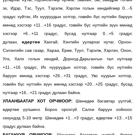
эх, Идэр, Тэс, Туул, Тэрэлж, Хэрлэн голын хөндийгөөр 0...-5
градус хүйтэн, Их нууруудын хотгор, говийн бүс нутгийн баруун
өмнөд хэсгээр +11...+16 градус, говийн бүс нутгийн зүүн өмнөд
хэсгээр +6...+11 градус, бусад нутгаар 0...+5 градус
дулаан,
өдөртөө
Хангай, Хэнтийн уулархаг нутаг, Орхон-
Сэлэнгийн сав газар, Хараа, Ерөө, Туул, Тэрэлж, Хэрлэн, Онон,
Улз, Халх голын хөндий, Дорнод-Дарьгангын тал нутгаар
+11...+16 градус, Их нууруудын хотгор, говийн бүс нутгийн
баруун өмнөд хэсгээр +26...+31 градус, Увс нуурын хотгор,
говийн бүс нутгийн зүүн өмнөд хэсгээр +20...+25 градус, бусад
нутгаар +16...+21 градус дулаан байна.
УЛААНБААТАР ХОТ ОРЧМООР:
Шөнөдөө багавтар үүлтэй,
өдөртөө үүлшинэ. Бороо орохгүй. Салхи баруун хойноос
секундэд 5-10 метр. Шөнөдөө +1...+3 градус, өдөртөө +13...+15
градус дулаан байна.
БАГАНУУР ОРЧМООР:
Шөнөдөө багавтар үүлтэй, бороо