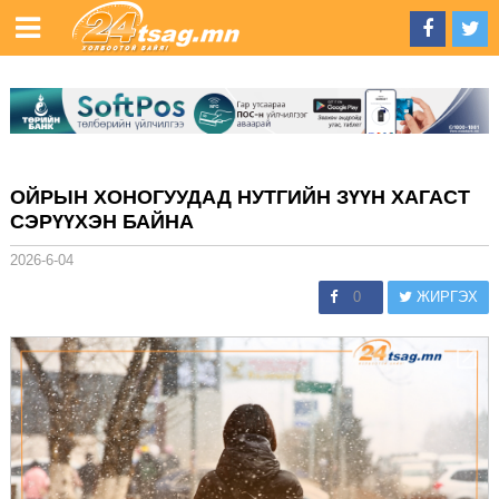
ОЙРЫН ХОНОГУУДАД НУТГИЙН ЗҮҮН ХАГАСТ
СЭРҮҮХЭН БАЙНА
2026-6-04
0
ЖИРГЭХ