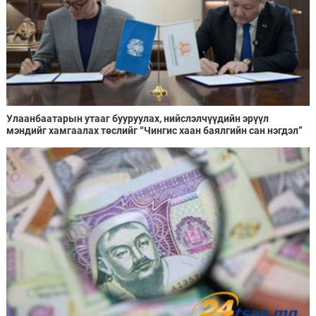
Улаанбаатарын утааг бууруулах, нийслэлчүүдийн эрүүл
мэндийг хамгаалах төслийг “Чингис хаан баялгийн сан нэгдэл”
ХХК-тай хамтран хэрэгжүүлнэ