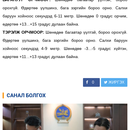
орохгүй. Өдөртөө үүлшинэ, бага зэргийн бороо орно. Салхи
баруун хойноос секундэд 6-11 метр. Шөнөдөө 0 градус орчим,
өдөртөө +13...+15 градус дулаан байна.
ТЭРЭЛЖ ОРЧМООР:
Шөнөдөө багавтар үүлтэй, бороо орохгүй.
Өдөртөө үүлшинэ, бага зэргийн бороо орно. Салхи баруун
хойноос секундэд 4-9 метр. Шөнөдөө -3...-5 градус хүйтэн,
өдөртөө +11...+13 градус дулаан байна.
0
ЖИРГЭХ
САНАЛ БОЛГОХ