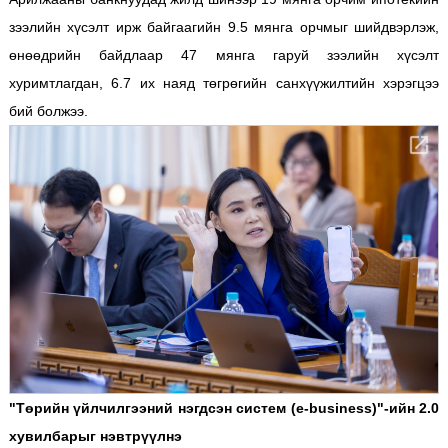
зээлийн хүсэлт ирж байгаагийн 9.5 мянга орчмыг шийдвэрлэж,
өнөөдрийн байдлаар 47 мянга гаруй зээлийн хүсэлт
хуримтлагдан, 6.7 их наяд төгрөгийн санхүүжилтийн хэрэгцээ
бий болжээ.
"Төрийн үйлчилгээний нэгдсэн систем (е-business)"-ийн 2.0
хувилбарыг нэвтрүүлнэ