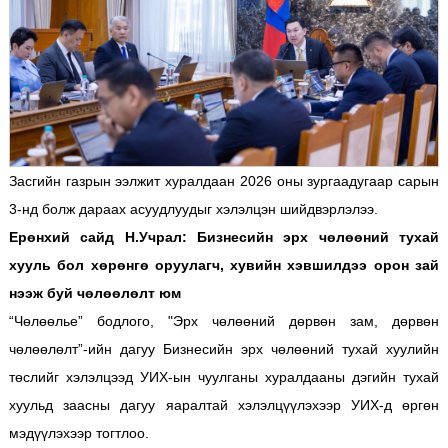
Засгийн газрын ээлжит хуралдаан 2026 оны зургаадугаар сарын
3-нд болж дараах асуудлуудыг хэлэлцэн шийдвэрлэлээ.
Ерөнхий сайд Н.Учрал: Бизнесийн эрх чөлөөний тухай
хууль бол хөрөнгө оруулагч, хувийн хэвшилдээ орон зай
нээж буй чөлөөлөлт юм
“Чөлөөлье” бодлого, "Эрх чөлөөний дөрвөн зам, дөрвөн
чөлөөлөлт”-ийн дагуу Бизнесийн эрх чөлөөний тухай хуулийн
төслийг хэлэлцээд УИХ-ын чуулганы хуралдааны дэгийн тухай
хуульд заасны дагуу яаралтай хэлэлцүүлэхээр УИХ-д өргөн
мэдүүлэхээр тогтлоо.