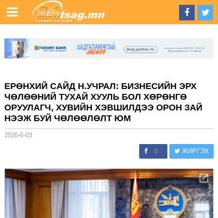
ЕРӨНХИЙ САЙД Н.УЧРАЛ: БИЗНЕСИЙН ЭРХ
ЧӨЛӨӨНИЙ ТУХАЙ ХУУЛЬ БОЛ ХӨРӨНГӨ
ОРУУЛАГЧ, ХУВИЙН ХЭВШИЛДЭЭ ОРОН ЗАЙ
НЭЭЖ БУЙ ЧӨЛӨӨЛӨЛТ ЮМ
2026-6-03
0
ЖИРГЭХ