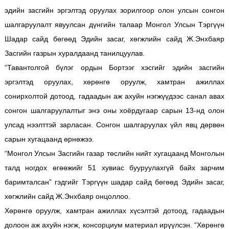
эдийн засгийн эргэлтэд оруулах зорилгоор олон улсын сонгон
шалгаруулалт явуулсан дүнгийн талаар Монгол Улсын Тэргүүн
Шадар сайд бөгөөд Эдийн засаг, хөгжлийн сайд Ж.Энхбаяр
Засгийн газрын хуралдаанд танилцуулав.
“Тавантолгой бүлэг ордын Бортээг хэсгийг эдийн засгийн
эргэлтэд оруулах, хөрөнгө оруулж, хамтран ажиллах
сонирхолтой дотоод, гадаадын аж ахуйн нэгжүүдээс санал авах
сонгон шалгаруулалтыг энэ оны хоёрдугаар сарын 13-нд олон
улсад нээлттэй зарласан. Сонгон шалгаруулах үйл явц дөрвөн
сарын хугацаанд өрнөжээ.
“Монгол Улсын Засгийн газар төслийн нийт хугацаанд Монголын
талд ногдох өгөөжийг 51 хувиас бууруулахгүй байх зарчим
баримталсан” гэдгийг Тэргүүн шадар сайд бөгөөд Эдийн засаг,
хөгжлийн сайд Ж.Энхбаяр онцоллоо.
Хөрөнгө оруулж, хамтран ажиллах хүсэлтэй дотоод, гадаадын
долоон аж ахуйн нэгж, консорциум материал ирүүлсэн. “Хөрөнгө