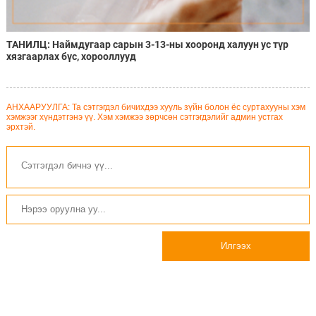
ТАНИЛЦ: Наймдугаар сарын 3-13-ны хооронд халуун ус түр
хязгаарлах бүс, хорооллууд
АНХААРУУЛГА: Та сэтгэгдэл бичихдээ хууль зүйн болон ёс суртахууны хэм
хэмжээг хүндэтгэнэ үү. Хэм хэмжээ зөрчсөн сэтгэгдэлийг админ устгах
эрхтэй.
Илгээх