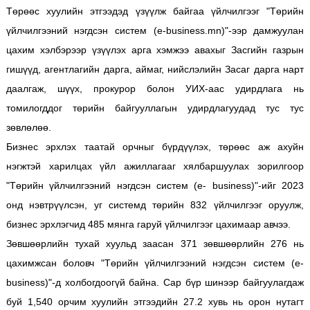
Төрөөс хуулийн этгээдэд үзүүлж байгаа үйлчилгээг "Төрийн
үйлчилгээний нэгдсэн систем (e-business.mn)"-ээр дамжуулан
цахим хэлбэрээр үзүүлэх арга хэмжээ авахыг Засгийн газрын
гишүүд, агентлагийн дарга, аймаг, нийслэлийн Засаг дарга нарт
даалгаж, шүүх, прокурор болон УИХ-аас удирдлага нь
томилогддог төрийн байгууллагын удирдлагуудад тус тус
зөвлөлөө.
Бизнес эрхлэх таатай орчныг бүрдүүлэх, төрөөс аж ахуйн
нэгжтэй харилцах үйл ажиллагааг хялбаршуулах зорилгоор
"Төрийн үйлчилгээний нэгдсэн систем (е- business)"-ийг 2023
онд нэвтрүүлсэн, уг системд төрийн 832 үйлчилгээг оруулж,
бизнес эрхлэгчид 485 мянга гаруй үйлчилгээг цахимаар авчээ.
Зөвшөөрлийн тухай хуульд заасан 371 зөвшөөрлийн 276 нь
цахимжсан боловч "Төрийн үйлчилгээний нэгдсэн систем (e-
business)"-д холбогдоогүй байна. Сар бүр шинээр байгуулагдаж
буй 1,540 орчим хуулийн этгээдийн 27.2 хувь нь орон нутагт