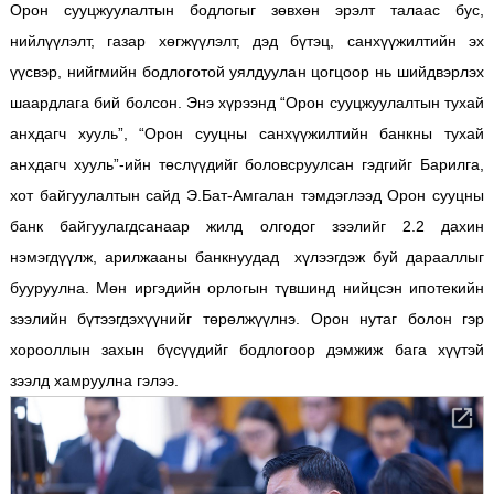
Орон сууцжуулалтын бодлогыг зөвхөн эрэлт талаас бус,
нийлүүлэлт, газар хөгжүүлэлт, дэд бүтэц, санхүүжилтийн эх
үүсвэр, нийгмийн бодлоготой уялдуулан цогцоор нь шийдвэрлэх
шаардлага бий болсон. Энэ хүрээнд “Орон сууцжуулалтын тухай
анхдагч хууль”, “Орон сууцны санхүүжилтийн банкны тухай
анхдагч хууль”-ийн төслүүдийг боловсруулсан гэдгийг Барилга,
хот байгуулалтын сайд Э.Бат-Амгалан тэмдэглээд Орон сууцны
банк байгуулагдсанаар жилд олгодог зээлийг 2.2 дахин
нэмэгдүүлж, арилжааны банкнуудад хүлээгдэж буй дарааллыг
бууруулна. Мөн иргэдийн орлогын түвшинд нийцсэн ипотекийн
зээлийн бүтээгдэхүүнийг төрөлжүүлнэ. Орон нутаг болон гэр
хорооллын захын бүсүүдийг бодлогоор дэмжиж бага хүүтэй
зээлд хамруулна гэлээ.