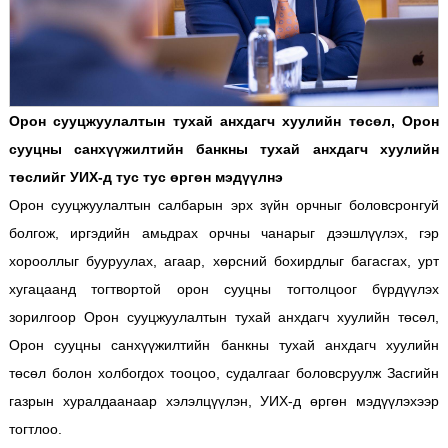
Орон сууцжуулалтын тухай анхдагч хуулийн төсөл, Орон
сууцны санхүүжилтийн банкны тухай анхдагч хуулийн
төслийг УИХ-д тус тус өргөн мэдүүлнэ
Орон сууцжуулалтын салбарын эрх зүйн орчныг боловсронгуй
болгож, иргэдийн амьдрах орчны чанарыг дээшлүүлэх, гэр
хорооллыг бууруулах, агаар, хөрсний бохирдлыг багасгах, урт
хугацаанд тогтвортой орон сууцны тогтолцоог бүрдүүлэх
зорилгоор Орон сууцжуулалтын тухай анхдагч хуулийн төсөл,
Орон сууцны санхүүжилтийн банкны тухай анхдагч хуулийн
төсөл болон холбогдох тооцоо, судалгааг боловсруулж Засгийн
газрын хуралдаанаар хэлэлцүүлэн, УИХ-д өргөн мэдүүлэхээр
тогтлоо.