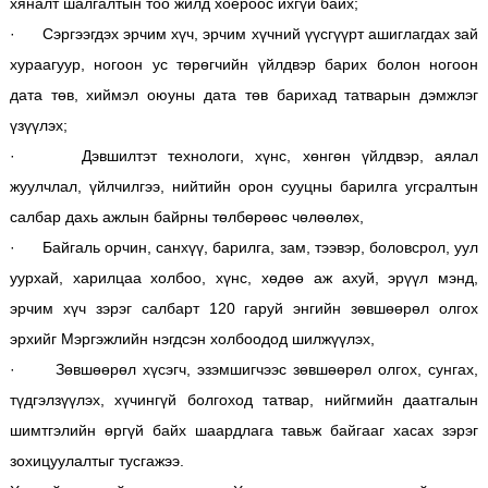
хяналт шалгалтын тоо жилд хоёроос ихгүй байх;
· Сэргээгдэх эрчим хүч, эрчим хүчний үүсгүүрт ашиглагдах зай
хураагуур, ногоон ус төрөгчийн үйлдвэр барих болон ногоон
дата төв, хиймэл оюуны дата төв барихад татварын дэмжлэг
үзүүлэх;
· Дэвшилтэт технологи, хүнс, хөнгөн үйлдвэр, аялал
жуулчлал, үйлчилгээ, нийтийн орон сууцны барилга угсралтын
салбар дахь ажлын байрны төлбөрөөс чөлөөлөх,
· Байгаль орчин, санхүү, барилга, зам, тээвэр, боловсрол, уул
уурхай, харилцаа холбоо, хүнс, хөдөө аж ахуй, эрүүл мэнд,
эрчим хүч зэрэг салбарт 120 гаруй энгийн зөвшөөрөл олгох
эрхийг Мэргэжлийн нэгдсэн холбоодод шилжүүлэх,
· Зөвшөөрөл хүсэгч, эзэмшигчээс зөвшөөрөл олгох, сунгах,
түдгэлзүүлэх, хүчингүй болгоход татвар, нийгмийн даатгалын
шимтгэлийн өргүй байх шаардлага тавьж байгааг хасах зэрэг
зохицуулалтыг тусгажээ.