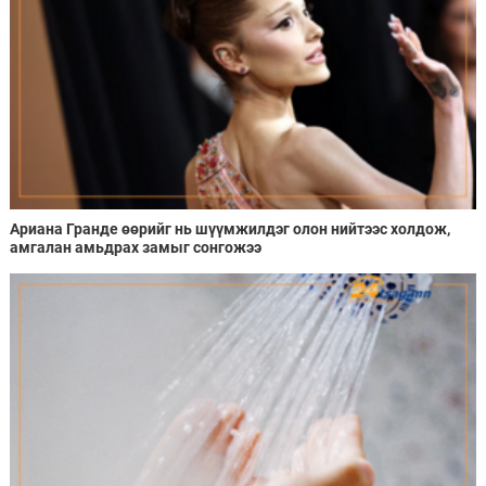
Ариана Гранде өөрийг нь шүүмжилдэг олон нийтээс холдож,
амгалан амьдрах замыг сонгожээ