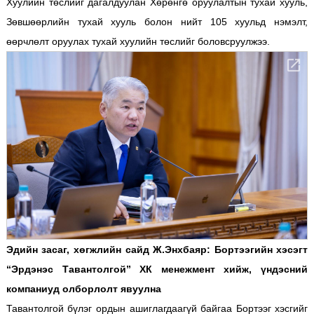
Хуулийн төслийг дагалдуулан Хөрөнгө оруулалтын тухай хууль,
Зөвшөөрлийн тухай хууль болон нийт 105 хуульд нэмэлт,
өөрчлөлт оруулах тухай хуулийн төслийг боловсруулжээ.
Эдийн засаг, хөгжлийн сайд Ж.Энхбаяр: Бортээгийн хэсэгт
“Эрдэнэс Тавантолгой” ХК менежмент хийж, үндэсний
компаниуд олборлолт явуулна
Тавантолгой бүлэг ордын ашиглагдаагүй байгаа Бортээг хэсгийг