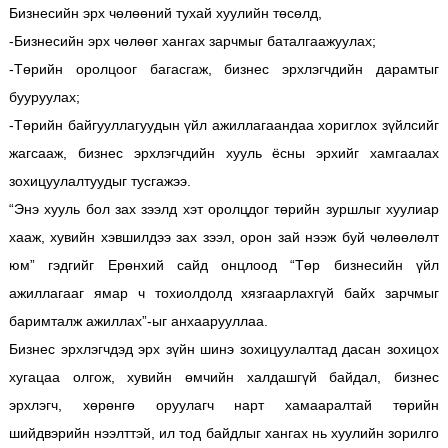
Бизнесийн эрх чөлөөний тухай хуулийн төсөлд,
-Бизнесийн эрх чөлөөг хангах зарчмыг баталгаажуулах;
-Төрийн оролцоог багасгаж, бизнес эрхлэгчдийн дарамтыг
бууруулах;
-Төрийн байгууллагуудын үйл ажиллагаандаа хориглох зүйлсийг
жагсааж, бизнес эрхлэгчдийн хууль ёсны эрхийг хамгаалах
зохицуулалтуудыг тусгажээ.
“Энэ хууль бол зах зээлд хэт оролцдог төрийн зуршлыг хуулиар
хааж, хувийн хэвшилдээ зах зээл, орон зай нээж буй чөлөөлөлт
юм” гэдгийг Ерөнхий сайд онцлоод “Төр бизнесийн үйл
ажиллагааг ямар ч тохиолдолд хязгаарлахгүй байх зарчмыг
баримталж ажиллах”-ыг анхаарууллаа.
Бизнес эрхлэгчдэд эрх зүйн шинэ зохицуулалтад дасан зохицох
хугацаа олгож, хувийн өмчийн халдашгүй байдал, бизнес
эрхлэгч, хөрөнгө оруулагч нарт хамааралтай төрийн
шийдвэрийн нээлттэй, ил тод байдлыг хангах нь хуулийн зорилго