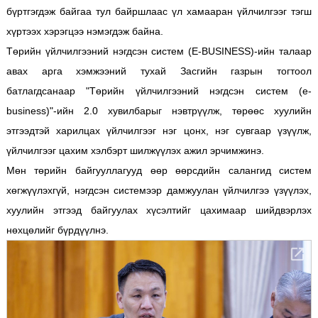
бүртгэгдэж байгаа тул байршлаас үл хамааран үйлчилгээг тэгш
хүртээх хэрэгцээ нэмэгдэж байна.
Төрийн үйлчилгээний нэгдсэн систем (Е-BUSINESS)-ийн талаар
авах арга хэмжээний тухай Засгийн газрын тогтоол
батлагдсанаар "Төрийн үйлчилгээний нэгдсэн систем (е-
business)"-ийн 2.0 хувилбарыг нэвтрүүлж, төрөөс хуулийн
этгээдтэй харилцах үйлчилгээг нэг цонх, нэг сувгаар үзүүлж,
үйлчилгээг цахим хэлбэрт шилжүүлэх ажил эрчимжинэ.
Мөн төрийн байгууллагууд өөр өөрсдийн салангид систем
хөгжүүлэхгүй, нэгдсэн системээр дамжуулан үйлчилгээ үзүүлэх,
хуулийн этгээд байгуулах хүсэлтийг цахимаар шийдвэрлэх
нөхцөлийг бүрдүүлнэ.