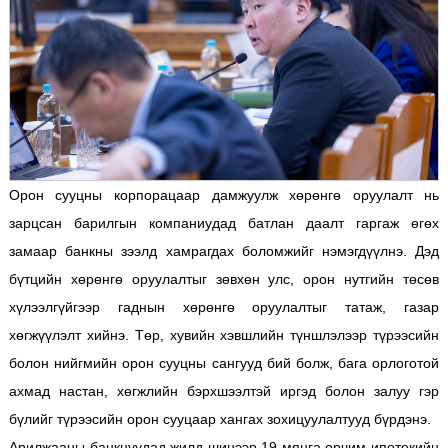
Орон сууцны корпорацаар дамжуулж хөрөнгө оруулалт нь
зарцсан барилгын компаниудад батлан даалт гаргаж өгөх
замаар банкны зээлд хамрагдах боломжийг нэмэгдүүлнэ. Дэд
бүтцийн хөрөнгө оруулалтыг зөвхөн улс, орон нутгийн төсөв
хүлээлгүйгээр гаднын хөрөнгө оруулалтыг татаж, газар
хөгжүүлэлт хийнэ. Төр, хувийн хэвшлийн түншлэлээр түрээсийн
болон нийгмийн орон сууцны сангууд бий болж, бага орлоготой
ахмад настан, хөгжлийн бэрхшээлтэй иргэд болон залуу гэр
бүлийг түрээсийн орон сууцаар хангах зохицуулалтууд бүрдэнэ.
Арилжааны банкнуудад жилд шинээр 19 мянга орчим ипотекийн