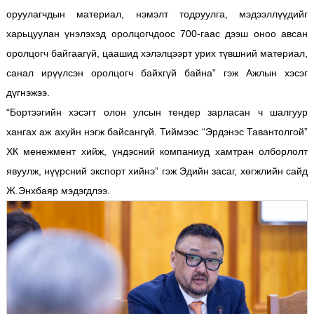
оруулагчдын материал, нэмэлт тодруулга, мэдээллүүдийг
харьцуулан үнэлэхэд оролцогчдоос 700-гаас дээш оноо авсан
оролцогч байгаагүй, цаашид хэлэлцээрт урих түвшний материал,
санал ирүүлсэн оролцогч байхгүй байна” гэж Ажлын хэсэг
дүгнэжээ.
“Бортээгийн хэсэгт олон улсын тендер зарласан ч шалгуур
хангах аж ахуйн нэгж байсангүй. Тиймээс “Эрдэнэс Тавантолгой”
ХК менежмент хийж, үндэсний компаниуд хамтран олборлолт
явуулж, нүүрсний экспорт хийнэ” гэж Эдийн засаг, хөгжлийн сайд
Ж.Энхбаяр мэдэгдлээ.