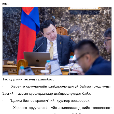
юм.
Тус хуулийн төсөлд тухайлбал,
· Хөрөнгө оруулагчийн шийдвэрлэгдэхгүй байгаа гомдлуудыг
Засгийн газрын хуралдаанаар шийдвэрлүүлдэг байх;
· “Цахим бизнес эрхлэгч”-ийг хуулиар зөвшөөрөх;
· Хөрөнгө оруулагчийн үйл ажиллагаанд хийх төлөвлөгөөт