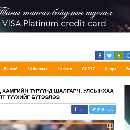
Дэлхий
24 баримт
24 фото
COP17
Спорт
В
Д ХАМГИЙН ТҮРҮҮНД ШАЛГАРЧ, УЛСЫНХАА
Т ТҮҮХИЙГ БҮТЭЭЛЭЭ
0
ЖИРГЭХ