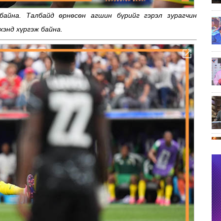
айна. Талбайд өрнөсөн агшин бүрийг гэрэл зурагчин
хэнд хүргэж байна.