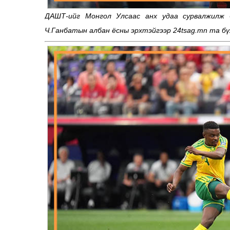
ДАШТ-ийг Монгол Улсаас анх удаа сурвалжилж б
Ч.Ганбатын албан ёсны эрхтэйгээр 24tsag.mn та бү