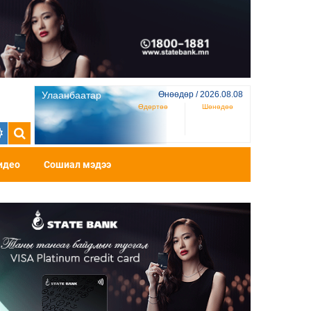
Улаанбаатар
Өнөөдөр / 2026.08.08
Өдөртөө
Шөнөдөө
идео
Сошиал мэдээ