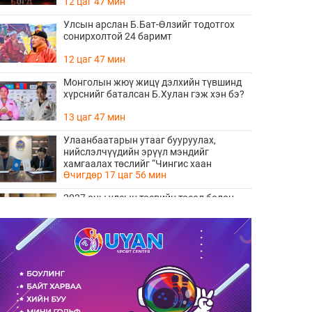
12 цаг 47 мин
Улсын арслан Б.Бат-Өлзийг тодотгох
сонирхолтой 24 баримт
12 цаг 47 мин
Монголын жюү жицү дэлхийн түвшинд
хүрснийг баталсан Б.Хулан гэж хэн бэ?
13 цаг 47 мин
Улаанбаатарын утааг бууруулах,
нийслэлчүүдийн эрүүл мэндийг
хамгаалах төслийг “Чингис хаан
Өчигдөр 17 цаг 56 мин
баялгийн сан нэгдэл” ХХК-тай хамтран
хэрэгжүүлнэ
2027 оны улсын төсвийн төсөл болон
2026 оны төсвийн тодотголын төслийн
олон нийтийн хэлэлцүүлэг боллоо
Өчигдөр 17 цаг 38 мин
Нийгмийн даатгалын сангийн хөрөнгө
7.6 тэрбум төгрөгөөр арвижлаа
Өчигдөр 17 цаг 18 мин