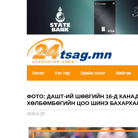
Эхлэл
Улс төр
Эдийн засаг
Нийгэм
ФОТО: ДАШТ-ИЙ ШӨВГИЙН 16-Д КАНА
ХӨЛБӨМБӨГИЙН ЦОО ШИНЭ БАХАРХАЛ
2026-6-29