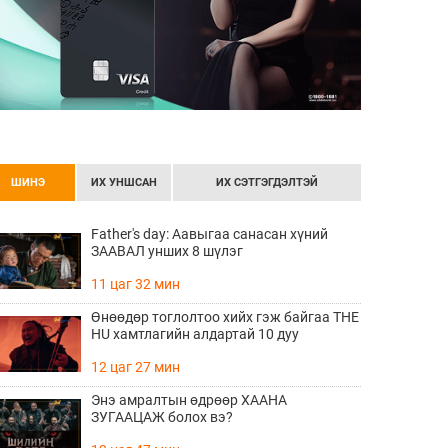
ШИНЭ
ИХ УНШСАН
ИХ СЭТГЭГДЭЛТЭЙ
Father's day: Аавыгаа санасан хүний
ЗААВАЛ унших 8 шүлэг
11 цаг 32 мин
Өнөөдөр тоглолтоо хийх гэж байгаа THE
HU хамтлагийн алдартай 10 дуу
12 цаг 27 мин
Энэ амралтын өдрөөр ХААНА
ЗУГААЦАЖ болох вэ?