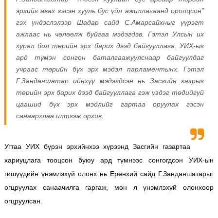
эрхийг авах гэсэн хууль бус үйл ажиллагаанд оролцсон”
гэх үндэслэлээр Шадар сайд С.Амарсайхныг үүрэгт
ажлаас нь чөлөөлж буйгаа мэдэгдэв. Гэтэл Улсын их
хурал бол төрийн эрх барих дээд байгууллага. УИХ-ыг
ард түмэн сонгон баталгаажуулснаар байгуулдаг
учраас төрийн бүх эрх мэдэл парламентынх. Гэтэл
Г.Занданшатар ийнхүү мэдэгдсэн нь Засгийн газрыг
төрийн эрх барих дээд байгууллага гэж үздэг төдийгүй
цаашид бүх эрх мэдлийг гартаа оруулах гэсэн
санаархлаа илтгэж орхив.
Угтаа УИХ бүрэн эрхийнхээ хүрээнд Засгийн газартаа
хариуцлага тооцсон буюу ард түмнээс сонгогдсон УИХ-ын
гишүүдийн үнэмлэхүй олонх нь Ерөнхий сайд Г.Занданшатарыг
огцруулах санаачилга гаргаж, мөн л үнэмлэхүй олонхоор
огцруулсан.