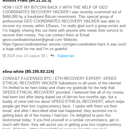
Rollins Fried (64.31.20.3)
HOW I GOT MY BITCOIN BACK // WITH THE HELP OF GEO
COORDINATES RECOVERY HACKER I was recently scammed out of
$468,000 by a fraudulent Bitcoin investment. This special group of
professional GEO COORDINATES RECOVERY HACKER was able to
recover my money within 12hours. I’m really glad such a group exists and
I’m happily sharing this out there with anyone who needs their service to
recover their money. You can contact them at Email:
geovcoordinateshacker@gmail.com Website;
https://geovcoordinateshac.wixsite.com/geo-coordinates-hack It was such
a huge relief for me and I’m so grateful
2025 оны 10 сарын 30
|
Хариулах
elina white (85.195.83.114)
CONSULT A LICENSED BTC / ETH RECOVERY EXPERT -SPEED
ETHICAL RECOVERY HACKER Salutations to all users of the internet
I'm thrilled to be here today and share my gratitude for the help that
SPEED ETHICAL RECOVERY provided. I believed that all of my money
had been lost after being duped out of bitcoin four months ago, but a
buddy of mine told me about SPEED ETHICAL RECOVERY, which helps
people get their lost cryptocurrency back. I spoke with them via their
email, and after I described what had happened, they assisted me in
getting back all of the money I had lost. I'm delighted to post this
testimonial today; if you find yourself in a similar circumstance, get in
touch with them; they will assist you in getting your lost cryptocurrency