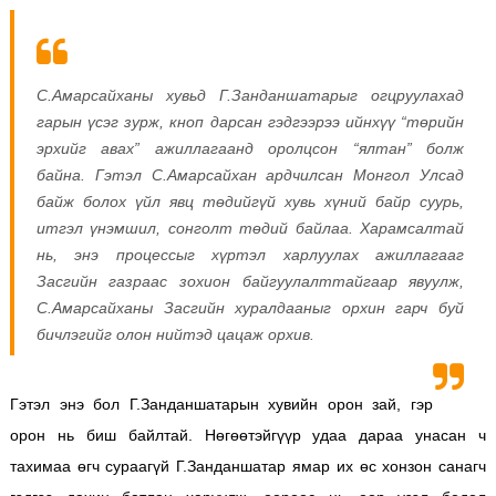
С.Амарсайханы хувьд Г.Занданшатарыг огцруулахад
гарын үсэг зурж, кноп дарсан гэдгээрээ ийнхүү “төрийн
эрхийг авах” ажиллагаанд оролцсон “ялтан” болж
байна. Гэтэл С.Амарсайхан ардчилсан Монгол Улсад
байж болох үйл явц төдийгүй хувь хүний байр суурь,
итгэл үнэмшил, сонголт төдий байлаа. Харамсалтай
нь, энэ процессыг хүртэл харлуулах ажиллагааг
Засгийн газраас зохион байгуулалттайгаар явуулж,
С.Амарсайханы Засгийн хуралдааныг орхин гарч буй
бичлэгийг олон нийтэд цацаж орхив.
Гэтэл энэ бол Г.Занданшатарын хувийн орон зай, гэр
орон нь биш байлтай. Нөгөөтэйгүүр удаа дараа унасан ч
тахимаа өгч сураагүй Г.Занданшатар ямар их өс хонзон санагч