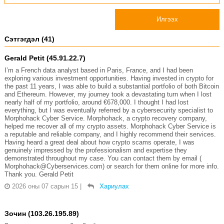
Илгээх
Сэтгэгдэл (41)
Gerald Petit (45.91.22.7)
I’m a French data analyst based in Paris, France, and I had been
exploring various investment opportunities. Having invested in crypto for
the past 11 years, I was able to build a substantial portfolio of both Bitcoin
and Ethereum. However, my journey took a devastating turn when I lost
nearly half of my portfolio, around €678,000. I thought I had lost
everything, but I was eventually referred by a cybersecurity specialist to
Morphohack Cyber Service. Morphohack, a crypto recovery company,
helped me recover all of my crypto assets. Morphohack Cyber Service is
a reputable and reliable company, and I highly recommend their services.
Having heard a great deal about how crypto scams operate, I was
genuinely impressed by the professionalism and expertise they
demonstrated throughout my case. You can contact them by email (
Morphohack@Cyberservices.com) or search for them online for more info.
Thank you. Gerald Petit
2026 оны 07 сарын 15
|
Хариулах
Зочин (103.26.195.89)