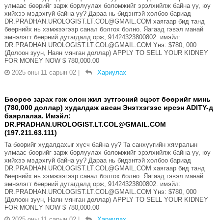
улмаас бөөрийг зарж борлуулах боломжийг эрэлхийлж байна уу, юу
хийхээ мэдэхгүй байна уу? Дараа нь бидэнтэй холбоо бариад
DR.PRADHAN.UROLOGIST.LT.COL@GMAIL.COM хаягаар бид танд
бөөрнийх нь хэмжээгээр санал болгох болно. Яагаад гэвэл манай
эмнэлэгт бөөрний дутагдалд орж, 91424323800802. имэйл:
DR.PRADHAN.UROLOGIST.LT.COL@GMAIL.COM Yнэ: $780, 000
(Долоон зуун, Наян мянган доллар) APPLY TO SELL YOUR KIDNEY
FOR MONEY NOW $ 780,000.00
2025 оны 11 сарын 02
|
Хариулах
Бөөрөө зарах гэж олон жил зүтгэсний эцэст бөөрийг минь
(780,000 доллар) худалдаж авсан Энэтхэгээс ирсэн ADITY-д
баярлалаа. Имэйл:
DR.PRADHAN.UROLOGIST.LT.COL@GMAIL.COM
(197.211.63.111)
Та бөөрийг худалдахыг хүсч байна уу? Та санхүүгийн хямралын
улмаас бөөрийг зарж борлуулах боломжийг эрэлхийлж байна уу, юу
хийхээ мэдэхгүй байна уу? Дараа нь бидэнтэй холбоо бариад
DR.PRADHAN.UROLOGIST.LT.COL@GMAIL.COM хаягаар бид танд
бөөрнийх нь хэмжээгээр санал болгох болно. Яагаад гэвэл манай
эмнэлэгт бөөрний дутагдалд орж, 91424323800802. имэйл:
DR.PRADHAN.UROLOGIST.LT.COL@GMAIL.COM Yнэ: $780, 000
(Долоон зуун, Наян мянган доллар) APPLY TO SELL YOUR KIDNEY
FOR MONEY NOW $ 780,000.00
2025 оны 11 сарын 02
|
Хариулах