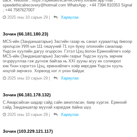
back. Website ; https://speedethical-recovery.lovable.app mail ;
speedethicalrecovery@hotmail.com WhatsApp ; +44 7394 810353 Signal
; +44 7587627007
2025 оны 10 сарын 29
|
Хариулах
Зочин (66.181.180.23)
MCS-ийн (Занданшатарын) Засгийн газар нь санал хураалтад биеээр
оролцсон УИХ-ын 111 гишүүний 71 хүн буюу олонхийн саналаар
Үндсэн хуулийн дагуу огцорсон. Гэтэл Цэц болон Ерөнхийлөгч хоёр
MCS-ийн (Занданшатарын) Засгийн газрыг Үндсэн хууль зөрчиж
огцорууллаа гэж дүгнэж байгаа нь XXI зууны агуу их солиорол
юм.Үнэн хэрэгтээ Цэц, ерөнхийлөгч хоёр өөрсдөө Үндсэн хууль
ноцтой зөрчжээ. Хорвоод нэг л үнэн байдаг.
2025 оны 10 сарын 29
|
Хариулах
Зочин (66.181.178.132)
С.Амарсайхан шадар сайд сайн ажилласан, баяр хүргэе. Ерөнхий
сайд Занданшатар муухай харагдаж байна шүү.
2025 оны 10 сарын 29
|
Хариулах
Зочин (103.229.121.117)