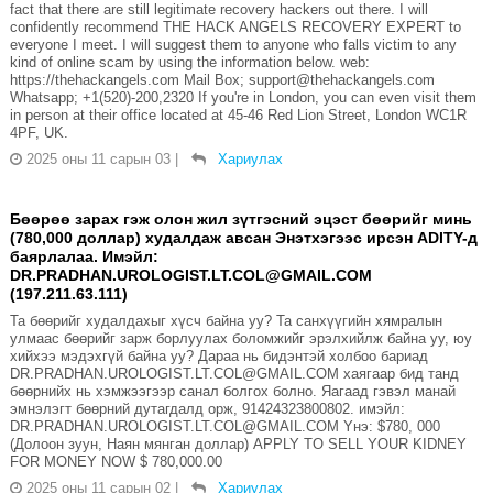
fact that there are still legitimate recovery hackers out there. I will
confidently recommend THE HACK ANGELS RECOVERY EXPERT to
everyone I meet. I will suggest them to anyone who falls victim to any
kind of online scam by using the information below. web:
https://thehackangels.com Mail Box; support@thehackangels.com
Whatsapp; +1(520)-200,2320 If you're in London, you can even visit them
in person at their office located at 45-46 Red Lion Street, London WC1R
4PF, UK.
2025 оны 11 сарын 03
|
Хариулах
Бөөрөө зарах гэж олон жил зүтгэсний эцэст бөөрийг минь
(780,000 доллар) худалдаж авсан Энэтхэгээс ирсэн ADITY-д
баярлалаа. Имэйл:
DR.PRADHAN.UROLOGIST.LT.COL@GMAIL.COM
(197.211.63.111)
Та бөөрийг худалдахыг хүсч байна уу? Та санхүүгийн хямралын
улмаас бөөрийг зарж борлуулах боломжийг эрэлхийлж байна уу, юу
хийхээ мэдэхгүй байна уу? Дараа нь бидэнтэй холбоо бариад
DR.PRADHAN.UROLOGIST.LT.COL@GMAIL.COM хаягаар бид танд
бөөрнийх нь хэмжээгээр санал болгох болно. Яагаад гэвэл манай
эмнэлэгт бөөрний дутагдалд орж, 91424323800802. имэйл:
DR.PRADHAN.UROLOGIST.LT.COL@GMAIL.COM Yнэ: $780, 000
(Долоон зуун, Наян мянган доллар) APPLY TO SELL YOUR KIDNEY
FOR MONEY NOW $ 780,000.00
2025 оны 11 сарын 02
|
Хариулах