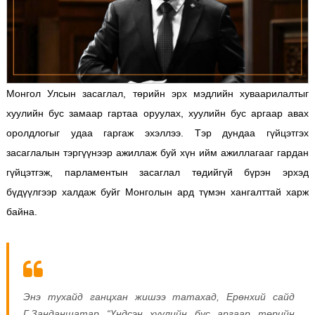
Монгол Улсын засаглал, төрийн эрх мэдлийн хуваарилалтыг
хуулийн бус замаар гартаа оруулах, хуулийн бус аргаар авах
оролдлогыг удаа гаргаж эхэллээ. Тэр дундаа гүйцэтгэх
засаглалын тэргүүнээр ажиллаж буй хүн ийм ажиллагааг гардан
гүйцэтгэж, парламентын засаглал төдийгүй бүрэн эрхэд
бүдүүлгээр халдаж буйг Монголын ард түмэн хангалттай харж
байна.
Энэ тухайд ганцхан жишээ татахад, Ерөнхий сайд
Г.Занданшатар “Үндсэн хуулийн бус аргаар төрийн