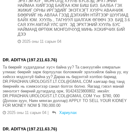
ЭРХТЭЙ ЮУ , МОНГОЛД ХУУЛЬ БУСЬЭД ЭРХТЭНИЙ
НАЙМАА ХИЙГЭЭД БАЙГАА ЮМ БИШ БИЗ. БАЛБА ГЭХ
ЖИЖИГ ОРНЫ ИРГЭДИЙГ ЭНЭТХЭГТ ХУУРЧ АВААЧИЖ
БӨӨРИЙГ НЬ АВЛАА ГЭЭД ДЭЛХИЙН НТЙТЭЭР ШУУГИАД
БАЙХ ЮМ. ХУУЛЬ., ТАГНУУЛ ШАЛГАЖ ӨГӨӨЧ ЭЭ. БИД 3.6
САЯ ХҮН АМТАЙ УЛС ШҮҮ. ЭД ЭРХТЭНИЙ ХУУЛЬ БУС
НАЙМАНД ӨРТӨЖ МОНГОЛЧУУД МИНЬ ХОХИРЧИХ БИЙ
ДЭЭ
2025 оны 11 сарын 04
DR. ADITYA (197.211.63.76)
Та бөөрийг худалдахыг хүсч байна уу? Та санхүүгийн хямралын
улмаас бөөрийг зарж борлуулах боломжийг эрэлхийлж байна уу, юу
хийхээ мэдэхгүй байна уу? Дараа нь бидэнтэй холбоо бариад
DR.PRADHAN.UROLOGIST.LT.COL@GMAIL.COM хаягаар бид танд
бөөрнийх нь хэмжээгээр санал болгох болно. Яагаад гэвэл манай
эмнэлэгт бөөрний дутагдалд орж, 91424323800802. имэйл:
DR.PRADHAN.UROLOGIST.LT.COL@GMAIL.COM Yнэ: $780, 000
(Долоон зуун, Наян мянган доллар) APPLY TO SELL YOUR KIDNEY
FOR MONEY NOW $ 780,000.00
2025 оны 11 сарын 04
|
Хариулах
DR. ADITYA (197.211.63.76)