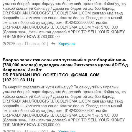
улмаас бөөрийг зарж борлуулах боломжийг эрэлхийлж байна уу, юу
хийхээ мэдэхгүй байна уу? Дараа нь бидэнтэй холбоо бариад
DR.PRADHAN.UROLOGIST.LT.COL@GMAIL.COM хаягаар бид танд
бөөрнийх нь хэмжээгээр санал болгох болно. Яагаад гэвэл манай
эмнэлэгт бөөрний дутагдалд орж, 91424323800802. имэйл:
DR.PRADHAN.UROLOGIST.LT.COL@GMAIL.COM Yнэ: $780, 000
(Долоон зуун, Наян мянган доллар) APPLY TO SELL YOUR KIDNEY
FOR MONEY NOW $ 780,000.00
2025 оны 11 сарын 02
|
Хариулах
Бөөрөө зарах гэж олон жил зүтгэсний эцэст бөөрийг минь
(780,000 доллар) худалдаж авсан Энэтхэгээс ирсэн ADITY-д
баярлалаа. Имэйл:
DR.PRADHAN.UROLOGIST.LT.COL@GMAIL.COM
(197.211.63.111)
Та бөөрийг худалдахыг хүсч байна уу? Та санхүүгийн хямралын
улмаас бөөрийг зарж борлуулах боломжийг эрэлхийлж байна уу, юу
хийхээ мэдэхгүй байна уу? Дараа нь бидэнтэй холбоо бариад
DR.PRADHAN.UROLOGIST.LT.COL@GMAIL.COM хаягаар бид танд
бөөрнийх нь хэмжээгээр санал болгох болно. Яагаад гэвэл манай
эмнэлэгт бөөрний дутагдалд орж, 91424323800802. имэйл:
DR.PRADHAN.UROLOGIST.LT.COL@GMAIL.COM Yнэ: $780, 000
(Долоон зуун, Наян мянган доллар) APPLY TO SELL YOUR KIDNEY
FOR MONEY NOW $ 780,000.00
2025 оны 11 сарын 02
|
Хариулах