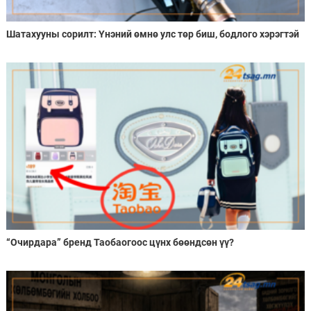
Шатахууны сорилт: Үнэний өмнө улс төр биш, бодлого хэрэгтэй
“Очирдара” бренд Таобаогоос цүнх бөөндсөн үү?