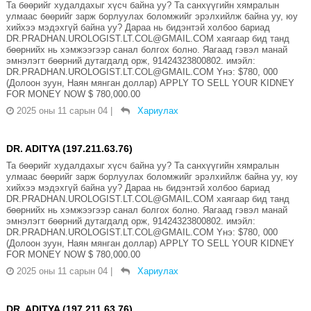
Та бөөрийг худалдахыг хүсч байна уу? Та санхүүгийн хямралын
улмаас бөөрийг зарж борлуулах боломжийг эрэлхийлж байна уу, юу
хийхээ мэдэхгүй байна уу? Дараа нь бидэнтэй холбоо бариад
DR.PRADHAN.UROLOGIST.LT.COL@GMAIL.COM хаягаар бид танд
бөөрнийх нь хэмжээгээр санал болгох болно. Яагаад гэвэл манай
эмнэлэгт бөөрний дутагдалд орж, 91424323800802. имэйл:
DR.PRADHAN.UROLOGIST.LT.COL@GMAIL.COM Yнэ: $780, 000
(Долоон зуун, Наян мянган доллар) APPLY TO SELL YOUR KIDNEY
FOR MONEY NOW $ 780,000.00
2025 оны 11 сарын 04
|
Хариулах
DR. ADITYA (197.211.63.76)
Та бөөрийг худалдахыг хүсч байна уу? Та санхүүгийн хямралын
улмаас бөөрийг зарж борлуулах боломжийг эрэлхийлж байна уу, юу
хийхээ мэдэхгүй байна уу? Дараа нь бидэнтэй холбоо бариад
DR.PRADHAN.UROLOGIST.LT.COL@GMAIL.COM хаягаар бид танд
бөөрнийх нь хэмжээгээр санал болгох болно. Яагаад гэвэл манай
эмнэлэгт бөөрний дутагдалд орж, 91424323800802. имэйл:
DR.PRADHAN.UROLOGIST.LT.COL@GMAIL.COM Yнэ: $780, 000
(Долоон зуун, Наян мянган доллар) APPLY TO SELL YOUR KIDNEY
FOR MONEY NOW $ 780,000.00
2025 оны 11 сарын 04
|
Хариулах
DR. ADITYA (197.211.63.76)