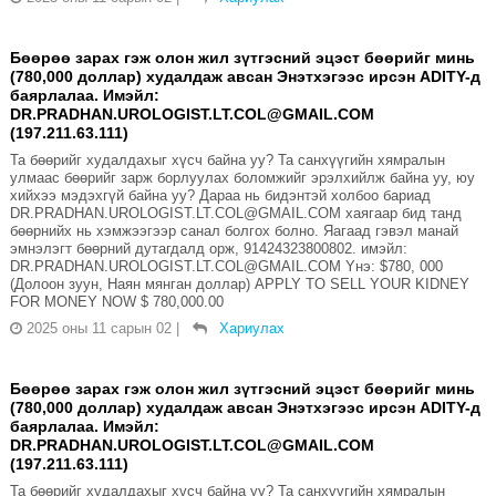
Бөөрөө зарах гэж олон жил зүтгэсний эцэст бөөрийг минь
(780,000 доллар) худалдаж авсан Энэтхэгээс ирсэн ADITY-д
баярлалаа. Имэйл:
DR.PRADHAN.UROLOGIST.LT.COL@GMAIL.COM
(197.211.63.111)
Та бөөрийг худалдахыг хүсч байна уу? Та санхүүгийн хямралын
улмаас бөөрийг зарж борлуулах боломжийг эрэлхийлж байна уу, юу
хийхээ мэдэхгүй байна уу? Дараа нь бидэнтэй холбоо бариад
DR.PRADHAN.UROLOGIST.LT.COL@GMAIL.COM хаягаар бид танд
бөөрнийх нь хэмжээгээр санал болгох болно. Яагаад гэвэл манай
эмнэлэгт бөөрний дутагдалд орж, 91424323800802. имэйл:
DR.PRADHAN.UROLOGIST.LT.COL@GMAIL.COM Yнэ: $780, 000
(Долоон зуун, Наян мянган доллар) APPLY TO SELL YOUR KIDNEY
FOR MONEY NOW $ 780,000.00
2025 оны 11 сарын 02
|
Хариулах
Бөөрөө зарах гэж олон жил зүтгэсний эцэст бөөрийг минь
(780,000 доллар) худалдаж авсан Энэтхэгээс ирсэн ADITY-д
баярлалаа. Имэйл:
DR.PRADHAN.UROLOGIST.LT.COL@GMAIL.COM
(197.211.63.111)
Та бөөрийг худалдахыг хүсч байна уу? Та санхүүгийн хямралын