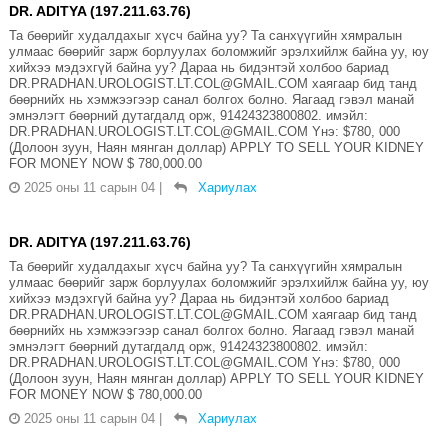
DR. ADITYA (197.211.63.76)
Та бөөрийг худалдахыг хүсч байна уу? Та санхүүгийн хямралын
улмаас бөөрийг зарж борлуулах боломжийг эрэлхийлж байна уу, юу
хийхээ мэдэхгүй байна уу? Дараа нь бидэнтэй холбоо бариад
DR.PRADHAN.UROLOGIST.LT.COL@GMAIL.COM хаягаар бид танд
бөөрнийх нь хэмжээгээр санал болгох болно. Яагаад гэвэл манай
эмнэлэгт бөөрний дутагдалд орж, 91424323800802. имэйл:
DR.PRADHAN.UROLOGIST.LT.COL@GMAIL.COM Yнэ: $780, 000
(Долоон зуун, Наян мянган доллар) APPLY TO SELL YOUR KIDNEY
FOR MONEY NOW $ 780,000.00
2025 оны 11 сарын 04
|
Хариулах
DR. ADITYA (197.211.63.76)
Та бөөрийг худалдахыг хүсч байна уу? Та санхүүгийн хямралын
улмаас бөөрийг зарж борлуулах боломжийг эрэлхийлж байна уу, юу
хийхээ мэдэхгүй байна уу? Дараа нь бидэнтэй холбоо бариад
DR.PRADHAN.UROLOGIST.LT.COL@GMAIL.COM хаягаар бид танд
бөөрнийх нь хэмжээгээр санал болгох болно. Яагаад гэвэл манай
эмнэлэгт бөөрний дутагдалд орж, 91424323800802. имэйл:
DR.PRADHAN.UROLOGIST.LT.COL@GMAIL.COM Yнэ: $780, 000
(Долоон зуун, Наян мянган доллар) APPLY TO SELL YOUR KIDNEY
FOR MONEY NOW $ 780,000.00
2025 оны 11 сарын 04
|
Хариулах