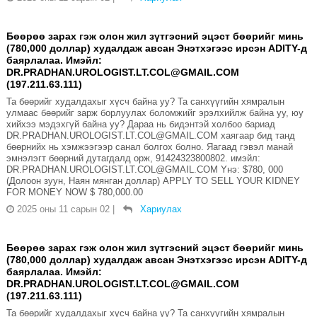
Бөөрөө зарах гэж олон жил зүтгэсний эцэст бөөрийг минь
(780,000 доллар) худалдаж авсан Энэтхэгээс ирсэн ADITY-д
баярлалаа. Имэйл:
DR.PRADHAN.UROLOGIST.LT.COL@GMAIL.COM
(197.211.63.111)
Та бөөрийг худалдахыг хүсч байна уу? Та санхүүгийн хямралын
улмаас бөөрийг зарж борлуулах боломжийг эрэлхийлж байна уу, юу
хийхээ мэдэхгүй байна уу? Дараа нь бидэнтэй холбоо бариад
DR.PRADHAN.UROLOGIST.LT.COL@GMAIL.COM хаягаар бид танд
бөөрнийх нь хэмжээгээр санал болгох болно. Яагаад гэвэл манай
эмнэлэгт бөөрний дутагдалд орж, 91424323800802. имэйл:
DR.PRADHAN.UROLOGIST.LT.COL@GMAIL.COM Yнэ: $780, 000
(Долоон зуун, Наян мянган доллар) APPLY TO SELL YOUR KIDNEY
FOR MONEY NOW $ 780,000.00
2025 оны 11 сарын 02
|
Хариулах
Бөөрөө зарах гэж олон жил зүтгэсний эцэст бөөрийг минь
(780,000 доллар) худалдаж авсан Энэтхэгээс ирсэн ADITY-д
баярлалаа. Имэйл:
DR.PRADHAN.UROLOGIST.LT.COL@GMAIL.COM
(197.211.63.111)
Та бөөрийг худалдахыг хүсч байна уу? Та санхүүгийн хямралын