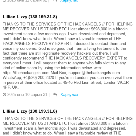
2025 оны 11 сарын 02
|
Хариулах
Lillian Lizzy (138.199.31.8)
THANKS TO THE SERVICES OF THE HACK ANGELS // FOR HELPING
ME RECOVER MY USDT AND BTC I lost almost $698,000 in a bitcoin
investment scam a few months ago. I was devastated and depressed,
and I didn't know what to do. When I saw a favorable review of THE
HACK ANGELS RECOVERY EXPERT. I decided to contact them and
voice my concerns. God is so good that I am a living testament to the
fact that there are still legitimate recovery hackers out there. I will
confidently recommend THE HACK ANGELS RECOVERY EXPERT to
everyone I meet. I will suggest them to anyone who falls victim to any
kind of online scam by using the information below. web:
https://thehackangels.com Mail Box; support@thehackangels.com
WhatsApp; +1(520)-200,2320 If you're in London, you can even visit them
in person at their office located at 45-46 Red Lion Street, London WC1R
4PF, UK.
2025 оны 10 сарын 31
|
Хариулах
Lillian Lizzy (138.199.31.8)
THANKS TO THE SERVICES OF THE HACK ANGELS // FOR HELPING
ME RECOVER MY USDT AND BTC I lost almost $698,000 in a bitcoin
investment scam a few months ago. I was devastated and depressed,
and I didn't know what to do. When I saw a favorable review of THE