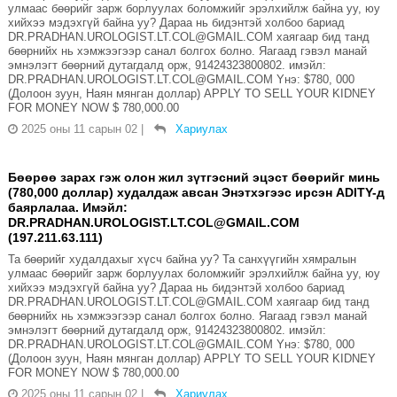
улмаас бөөрийг зарж борлуулах боломжийг эрэлхийлж байна уу, юу
хийхээ мэдэхгүй байна уу? Дараа нь бидэнтэй холбоо бариад
DR.PRADHAN.UROLOGIST.LT.COL@GMAIL.COM хаягаар бид танд
бөөрнийх нь хэмжээгээр санал болгох болно. Яагаад гэвэл манай
эмнэлэгт бөөрний дутагдалд орж, 91424323800802. имэйл:
DR.PRADHAN.UROLOGIST.LT.COL@GMAIL.COM Yнэ: $780, 000
(Долоон зуун, Наян мянган доллар) APPLY TO SELL YOUR KIDNEY
FOR MONEY NOW $ 780,000.00
2025 оны 11 сарын 02
|
Хариулах
Бөөрөө зарах гэж олон жил зүтгэсний эцэст бөөрийг минь
(780,000 доллар) худалдаж авсан Энэтхэгээс ирсэн ADITY-д
баярлалаа. Имэйл:
DR.PRADHAN.UROLOGIST.LT.COL@GMAIL.COM
(197.211.63.111)
Та бөөрийг худалдахыг хүсч байна уу? Та санхүүгийн хямралын
улмаас бөөрийг зарж борлуулах боломжийг эрэлхийлж байна уу, юу
хийхээ мэдэхгүй байна уу? Дараа нь бидэнтэй холбоо бариад
DR.PRADHAN.UROLOGIST.LT.COL@GMAIL.COM хаягаар бид танд
бөөрнийх нь хэмжээгээр санал болгох болно. Яагаад гэвэл манай
эмнэлэгт бөөрний дутагдалд орж, 91424323800802. имэйл:
DR.PRADHAN.UROLOGIST.LT.COL@GMAIL.COM Yнэ: $780, 000
(Долоон зуун, Наян мянган доллар) APPLY TO SELL YOUR KIDNEY
FOR MONEY NOW $ 780,000.00
2025 оны 11 сарын 02
|
Хариулах