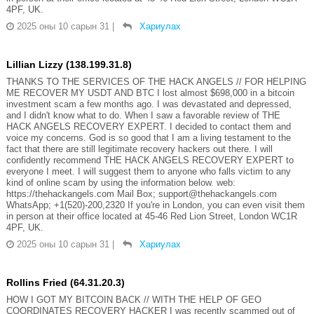
4PF, UK.
2025 оны 10 сарын 31
|
Хариулах
Lillian Lizzy (138.199.31.8)
THANKS TO THE SERVICES OF THE HACK ANGELS // FOR HELPING
ME RECOVER MY USDT AND BTC I lost almost $698,000 in a bitcoin
investment scam a few months ago. I was devastated and depressed,
and I didn't know what to do. When I saw a favorable review of THE
HACK ANGELS RECOVERY EXPERT. I decided to contact them and
voice my concerns. God is so good that I am a living testament to the
fact that there are still legitimate recovery hackers out there. I will
confidently recommend THE HACK ANGELS RECOVERY EXPERT to
everyone I meet. I will suggest them to anyone who falls victim to any
kind of online scam by using the information below. web:
https://thehackangels.com Mail Box; support@thehackangels.com
WhatsApp; +1(520)-200,2320 If you're in London, you can even visit them
in person at their office located at 45-46 Red Lion Street, London WC1R
4PF, UK.
2025 оны 10 сарын 31
|
Хариулах
Rollins Fried (64.31.20.3)
HOW I GOT MY BITCOIN BACK // WITH THE HELP OF GEO
COORDINATES RECOVERY HACKER I was recently scammed out of