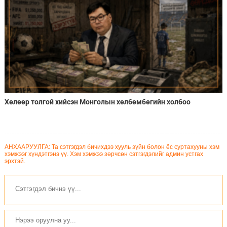
Хөлөөр толгой хийсэн Монголын хөлбөмбөгийн холбоо
АНХААРУУЛГА: Та сэтгэгдэл бичихдээ хууль зүйн болон ёс суртахууны хэм
хэмжээг хүндэтгэнэ үү. Хэм хэмжээ зөрчсөн сэтгэгдэлийг админ устгах
эрхтэй.