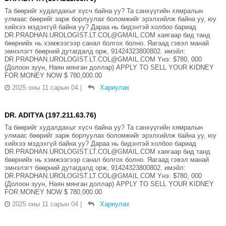
Та бөөрийг худалдахыг хүсч байна уу? Та санхүүгийн хямралын
улмаас бөөрийг зарж борлуулах боломжийг эрэлхийлж байна уу, юу
хийхээ мэдэхгүй байна уу? Дараа нь бидэнтэй холбоо бариад
DR.PRADHAN.UROLOGIST.LT.COL@GMAIL.COM хаягаар бид танд
бөөрнийх нь хэмжээгээр санал болгох болно. Яагаад гэвэл манай
эмнэлэгт бөөрний дутагдалд орж, 91424323800802. имэйл:
DR.PRADHAN.UROLOGIST.LT.COL@GMAIL.COM Yнэ: $780, 000
(Долоон зуун, Наян мянган доллар) APPLY TO SELL YOUR KIDNEY
FOR MONEY NOW $ 780,000.00
2025 оны 11 сарын 04
|
Хариулах
DR. ADITYA (197.211.63.76)
Та бөөрийг худалдахыг хүсч байна уу? Та санхүүгийн хямралын
улмаас бөөрийг зарж борлуулах боломжийг эрэлхийлж байна уу, юу
хийхээ мэдэхгүй байна уу? Дараа нь бидэнтэй холбоо бариад
DR.PRADHAN.UROLOGIST.LT.COL@GMAIL.COM хаягаар бид танд
бөөрнийх нь хэмжээгээр санал болгох болно. Яагаад гэвэл манай
эмнэлэгт бөөрний дутагдалд орж, 91424323800802. имэйл:
DR.PRADHAN.UROLOGIST.LT.COL@GMAIL.COM Yнэ: $780, 000
(Долоон зуун, Наян мянган доллар) APPLY TO SELL YOUR KIDNEY
FOR MONEY NOW $ 780,000.00
2025 оны 11 сарын 04
|
Хариулах