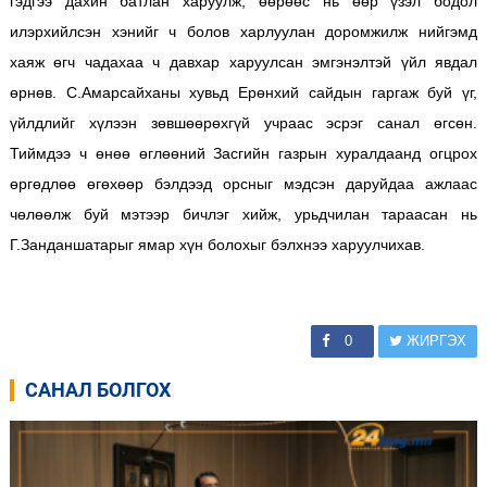
гэдгээ дахин батлан харуулж, өөрөөс нь өөр үзэл бодол
илэрхийлсэн хэнийг ч болов харлуулан доромжилж нийгэмд
хаяж өгч чадахаа ч давхар харуулсан эмгэнэлтэй үйл явдал
өрнөв. С.Амарсайханы хувьд Ерөнхий сайдын гаргаж буй үг,
үйлдлийг хүлээн зөвшөөрөхгүй учраас эсрэг санал өгсөн.
Тиймдээ ч өнөө өглөөний Засгийн газрын хуралдаанд огцрох
өргөдлөө өгөхөөр бэлдээд орсныг мэдсэн даруйдаа ажлаас
чөлөөлж буй мэтээр бичлэг хийж, урьдчилан тараасан нь
Г.Занданшатарыг ямар хүн болохыг бэлхнээ харуулчихав.
0
ЖИРГЭХ
САНАЛ БОЛГОХ