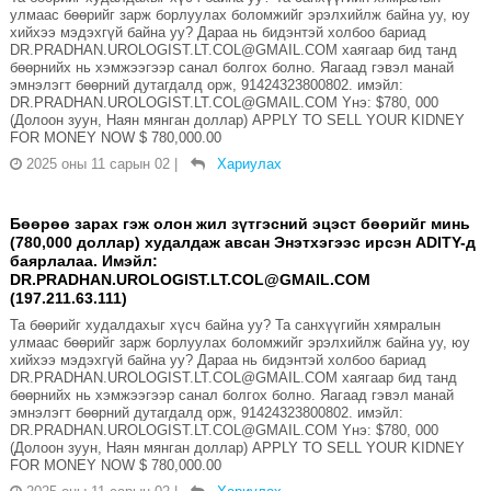
улмаас бөөрийг зарж борлуулах боломжийг эрэлхийлж байна уу, юу
хийхээ мэдэхгүй байна уу? Дараа нь бидэнтэй холбоо бариад
DR.PRADHAN.UROLOGIST.LT.COL@GMAIL.COM хаягаар бид танд
бөөрнийх нь хэмжээгээр санал болгох болно. Яагаад гэвэл манай
эмнэлэгт бөөрний дутагдалд орж, 91424323800802. имэйл:
DR.PRADHAN.UROLOGIST.LT.COL@GMAIL.COM Yнэ: $780, 000
(Долоон зуун, Наян мянган доллар) APPLY TO SELL YOUR KIDNEY
FOR MONEY NOW $ 780,000.00
2025 оны 11 сарын 02
|
Хариулах
Бөөрөө зарах гэж олон жил зүтгэсний эцэст бөөрийг минь
(780,000 доллар) худалдаж авсан Энэтхэгээс ирсэн ADITY-д
баярлалаа. Имэйл:
DR.PRADHAN.UROLOGIST.LT.COL@GMAIL.COM
(197.211.63.111)
Та бөөрийг худалдахыг хүсч байна уу? Та санхүүгийн хямралын
улмаас бөөрийг зарж борлуулах боломжийг эрэлхийлж байна уу, юу
хийхээ мэдэхгүй байна уу? Дараа нь бидэнтэй холбоо бариад
DR.PRADHAN.UROLOGIST.LT.COL@GMAIL.COM хаягаар бид танд
бөөрнийх нь хэмжээгээр санал болгох болно. Яагаад гэвэл манай
эмнэлэгт бөөрний дутагдалд орж, 91424323800802. имэйл:
DR.PRADHAN.UROLOGIST.LT.COL@GMAIL.COM Yнэ: $780, 000
(Долоон зуун, Наян мянган доллар) APPLY TO SELL YOUR KIDNEY
FOR MONEY NOW $ 780,000.00