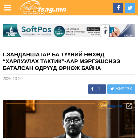
Г.ЗАНДАНШАТАР БА ТҮҮНИЙ НӨХӨД
“ХАРЛУУЛАХ ТАКТИК”-ААР МЭРГЭШСНЭЭ
БАТАЛСАН ӨДРҮҮД ӨРНӨЖ БАЙНА
2025-10-29
0
ЖИРГЭХ