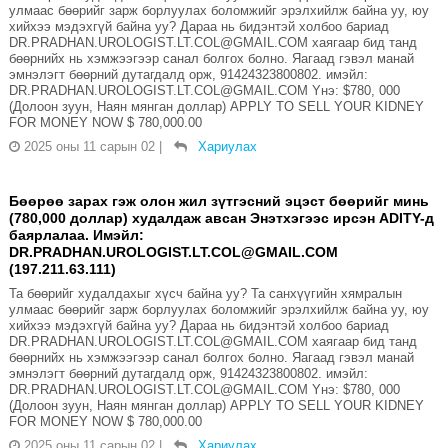
улмаас бөөрийг зарж борлуулах боломжийг эрэлхийлж байна уу, юу
хийхээ мэдэхгүй байна уу? Дараа нь бидэнтэй холбоо бариад
DR.PRADHAN.UROLOGIST.LT.COL@GMAIL.COM хаягаар бид танд
бөөрнийх нь хэмжээгээр санал болгох болно. Яагаад гэвэл манай
эмнэлэгт бөөрний дутагдалд орж, 91424323800802. имэйл:
DR.PRADHAN.UROLOGIST.LT.COL@GMAIL.COM Yнэ: $780, 000
(Долоон зуун, Наян мянган доллар) APPLY TO SELL YOUR KIDNEY
FOR MONEY NOW $ 780,000.00
2025 оны 11 сарын 02
|
Хариулах
Бөөрөө зарах гэж олон жил зүтгэсний эцэст бөөрийг минь
(780,000 доллар) худалдаж авсан Энэтхэгээс ирсэн ADITY-д
баярлалаа. Имэйл:
DR.PRADHAN.UROLOGIST.LT.COL@GMAIL.COM
(197.211.63.111)
Та бөөрийг худалдахыг хүсч байна уу? Та санхүүгийн хямралын
улмаас бөөрийг зарж борлуулах боломжийг эрэлхийлж байна уу, юу
хийхээ мэдэхгүй байна уу? Дараа нь бидэнтэй холбоо бариад
DR.PRADHAN.UROLOGIST.LT.COL@GMAIL.COM хаягаар бид танд
бөөрнийх нь хэмжээгээр санал болгох болно. Яагаад гэвэл манай
эмнэлэгт бөөрний дутагдалд орж, 91424323800802. имэйл:
DR.PRADHAN.UROLOGIST.LT.COL@GMAIL.COM Yнэ: $780, 000
(Долоон зуун, Наян мянган доллар) APPLY TO SELL YOUR KIDNEY
FOR MONEY NOW $ 780,000.00
2025 оны 11 сарын 02
|
Хариулах