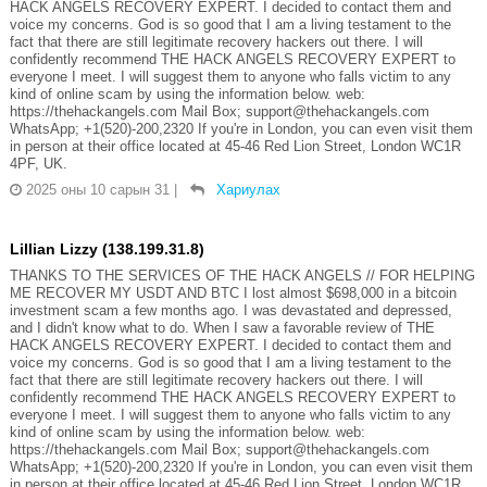
HACK ANGELS RECOVERY EXPERT. I decided to contact them and
voice my concerns. God is so good that I am a living testament to the
fact that there are still legitimate recovery hackers out there. I will
confidently recommend THE HACK ANGELS RECOVERY EXPERT to
everyone I meet. I will suggest them to anyone who falls victim to any
kind of online scam by using the information below. web:
https://thehackangels.com Mail Box; support@thehackangels.com
WhatsApp; +1(520)-200,2320 If you're in London, you can even visit them
in person at their office located at 45-46 Red Lion Street, London WC1R
4PF, UK.
2025 оны 10 сарын 31
|
Хариулах
Lillian Lizzy (138.199.31.8)
THANKS TO THE SERVICES OF THE HACK ANGELS // FOR HELPING
ME RECOVER MY USDT AND BTC I lost almost $698,000 in a bitcoin
investment scam a few months ago. I was devastated and depressed,
and I didn't know what to do. When I saw a favorable review of THE
HACK ANGELS RECOVERY EXPERT. I decided to contact them and
voice my concerns. God is so good that I am a living testament to the
fact that there are still legitimate recovery hackers out there. I will
confidently recommend THE HACK ANGELS RECOVERY EXPERT to
everyone I meet. I will suggest them to anyone who falls victim to any
kind of online scam by using the information below. web:
https://thehackangels.com Mail Box; support@thehackangels.com
WhatsApp; +1(520)-200,2320 If you're in London, you can even visit them
in person at their office located at 45-46 Red Lion Street, London WC1R