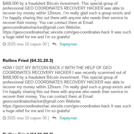
$468,000 by a fraudulent Bitcoin investment. This special group of
professional GEO COORDINATES RECOVERY HACKER was able to
recover my money within 12hours. I’m really glad such a group exists and
I’m happily sharing this out there with anyone who needs their service to
recover their money. You can contact them at Email:
geovcoordinateshacker@gmail.com Website;
https://geovcoordinateshac.wixsite.com/geo-coordinates-hack It was such
a huge relief for me and I’m so grateful
2025 оны 10 сарын 30
|
Хариулах
Rollins Fried (64.31.20.3)
HOW I GOT MY BITCOIN BACK // WITH THE HELP OF GEO
COORDINATES RECOVERY HACKER I was recently scammed out of
$468,000 by a fraudulent Bitcoin investment. This special group of
professional GEO COORDINATES RECOVERY HACKER was able to
recover my money within 12hours. I’m really glad such a group exists and
I’m happily sharing this out there with anyone who needs their service to
recover their money. You can contact them at Email:
geovcoordinateshacker@gmail.com Website;
https://geovcoordinateshac.wixsite.com/geo-coordinates-hack It was such
a huge relief for me and I’m so grateful
2025 оны 10 сарын 30
|
Хариулах