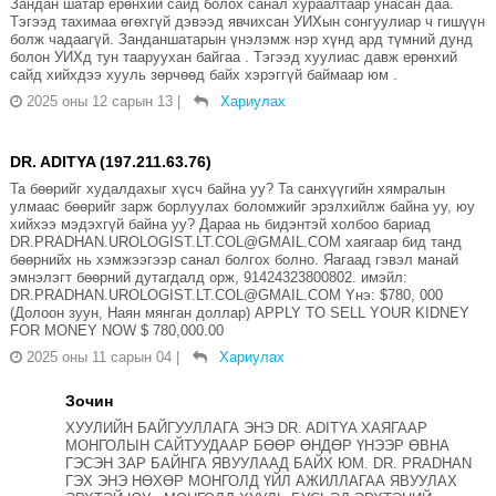
Зандан шатар ерөнхий сайд болох санал хураалтаар унасан даа.
Тэгээд тахимаа өгөхгүй дэвээд явчихсан УИХын сонгуулиар ч гишүүн
болж чадаагүй. Занданшатарын үнэлэмж нэр хүнд ард түмний дунд
болон УИХд тун тааруухан байгаа . Тэгээд хуулиас давж ерөнхий
сайд хийхдээ хууль зөрчөөд байх хэрэггүй баймаар юм .
2025 оны 12 сарын 13
|
Хариулах
DR. ADITYA (197.211.63.76)
Та бөөрийг худалдахыг хүсч байна уу? Та санхүүгийн хямралын
улмаас бөөрийг зарж борлуулах боломжийг эрэлхийлж байна уу, юу
хийхээ мэдэхгүй байна уу? Дараа нь бидэнтэй холбоо бариад
DR.PRADHAN.UROLOGIST.LT.COL@GMAIL.COM хаягаар бид танд
бөөрнийх нь хэмжээгээр санал болгох болно. Яагаад гэвэл манай
эмнэлэгт бөөрний дутагдалд орж, 91424323800802. имэйл:
DR.PRADHAN.UROLOGIST.LT.COL@GMAIL.COM Yнэ: $780, 000
(Долоон зуун, Наян мянган доллар) APPLY TO SELL YOUR KIDNEY
FOR MONEY NOW $ 780,000.00
2025 оны 11 сарын 04
|
Хариулах
Зочин
ХУУЛИЙН БАЙГУУЛЛАГА ЭНЭ DR. ADITYA ХАЯГААР
МОНГОЛЫН САЙТУУДААР БӨӨР ӨНДӨР ҮНЭЭР ӨВНА
ГЭСЭН ЗАР БАЙНГА ЯВУУЛААД БАЙХ ЮМ. DR. PRADHAN
ГЭХ ЭНЭ НӨХӨР МОНГОЛД ҮЙЛ АЖИЛЛАГАА ЯВУУЛАХ