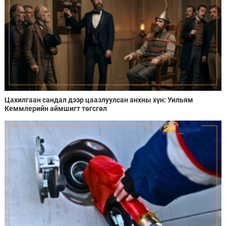
Цахилгаан сандал дээр цаазлуулсан анхны хүн: Уильям
Кеммлерийн аймшигт төгсгөл