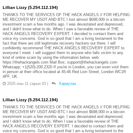
Lillian Lizzy (5.254.112.194)
THANKS TO THE SERVICES OF THE HACK ANGELS // FOR HELPING
ME RECOVER MY USDT AND BTC I lost almost $698,000 in a bitcoin
investment scam a few months ago. I was devastated and depressed,
and I didn't know what to do. When I saw a favorable review of THE
HACK ANGELS RECOVERY EXPERT. I decided to contact them and
voice my concerns. God is so good that I am a living testament to the
fact that there are still legitimate recovery hackers out there. I will
confidently recommend THE HACK ANGELS RECOVERY EXPERT to
everyone I meet. I will suggest them to anyone who falls victim to any
kind of online scam by using the information below. web:
https://thehackangels.com Mail Box; support@thehackangels.com
Whatsapp; +1(520)-200,2320 If you're in London, you can even visit them
in person at their office located at 45-46 Red Lion Street, London WC1R
4PF, UK.
2025 оны 11 сарын 03
|
Хариулах
Lillian Lizzy (5.254.112.194)
THANKS TO THE SERVICES OF THE HACK ANGELS // FOR HELPING
ME RECOVER MY USDT AND BTC I lost almost $698,000 in a bitcoin
investment scam a few months ago. I was devastated and depressed,
and I didn't know what to do. When I saw a favorable review of THE
HACK ANGELS RECOVERY EXPERT. I decided to contact them and
voice my concerns. God is so good that I am a living testament to the