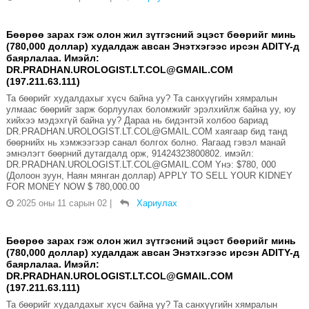
Бөөрөө зарах гэж олон жил зүтгэсний эцэст бөөрийг минь
(780,000 доллар) худалдаж авсан Энэтхэгээс ирсэн ADITY-д
баярлалаа. Имэйл:
DR.PRADHAN.UROLOGIST.LT.COL@GMAIL.COM
(197.211.63.111)
Та бөөрийг худалдахыг хүсч байна уу? Та санхүүгийн хямралын
улмаас бөөрийг зарж борлуулах боломжийг эрэлхийлж байна уу, юу
хийхээ мэдэхгүй байна уу? Дараа нь бидэнтэй холбоо бариад
DR.PRADHAN.UROLOGIST.LT.COL@GMAIL.COM хаягаар бид танд
бөөрнийх нь хэмжээгээр санал болгох болно. Яагаад гэвэл манай
эмнэлэгт бөөрний дутагдалд орж, 91424323800802. имэйл:
DR.PRADHAN.UROLOGIST.LT.COL@GMAIL.COM Yнэ: $780, 000
(Долоон зуун, Наян мянган доллар) APPLY TO SELL YOUR KIDNEY
FOR MONEY NOW $ 780,000.00
2025 оны 11 сарын 02
|
Хариулах
Бөөрөө зарах гэж олон жил зүтгэсний эцэст бөөрийг минь
(780,000 доллар) худалдаж авсан Энэтхэгээс ирсэн ADITY-д
баярлалаа. Имэйл:
DR.PRADHAN.UROLOGIST.LT.COL@GMAIL.COM
(197.211.63.111)
Та бөөрийг худалдахыг хүсч байна уу? Та санхүүгийн хямралын