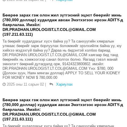
Бөөрөө зарах гэж олон жил зүтгэсний эцэст бөөрийг минь
(780,000 доллар) худалдаж авсан Энэтхэгээс ирсэн ADITY-д
баярлалаа. Имэйл:
DR.PRADHAN.UROLOGIST.LT.COL@GMAIL.COM
(197.211.63.111)
Та бөөрийг худалдахыг хүсч байна уу? Та санхүүгийн хямралын
улмаас бөөрийг зарж борлуулах боломжийг эрэлхийлж байна уу, юу
хийхээ мэдэхгүй байна уу? Дараа нь бидэнтэй холбоо бариад
DR.PRADHAN.UROLOGIST.LT.COL@GMAIL.COM хаягаар бид танд
бөөрнийх нь хэмжээгээр санал болгох болно. Яагаад гэвэл манай
эмнэлэгт бөөрний дутагдалд орж, 91424323800802. имэйл:
DR.PRADHAN.UROLOGIST.LT.COL@GMAIL.COM Yнэ: $780, 000
(Долоон зуун, Наян мянган доллар) APPLY TO SELL YOUR KIDNEY
FOR MONEY NOW $ 780,000.00
2025 оны 11 сарын 02
|
Хариулах
Бөөрөө зарах гэж олон жил зүтгэсний эцэст бөөрийг минь
(780,000 доллар) худалдаж авсан Энэтхэгээс ирсэн ADITY-д
баярлалаа. Имэйл:
DR.PRADHAN.UROLOGIST.LT.COL@GMAIL.COM
(197.211.63.111)
Та бөөрийг худалдахыг хүсч байна уу? Та санхүүгийн хямралын