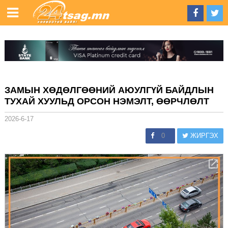
ЗАМЫН ХӨДӨЛГӨӨНИЙ АЮУЛГҮЙ БАЙДЛЫН
ТУХАЙ ХУУЛЬД ОРСОН НЭМЭЛТ, ӨӨРЧЛӨЛТ
2026-6-17
0
ЖИРГЭХ