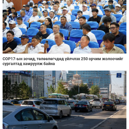
COP17-ын зочид, төлөөлөгчдөд үйлчлэх 250 орчим жолоочийг
сургалтад хамруулж байна