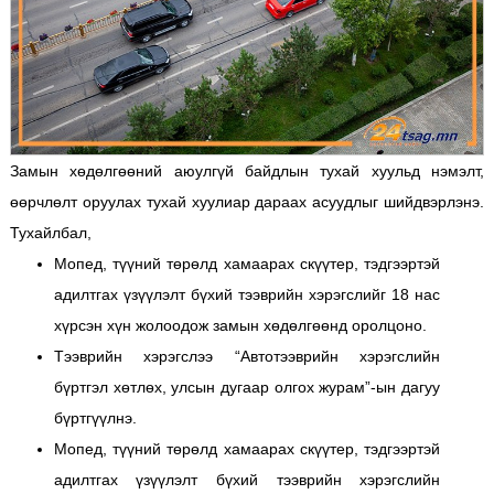
Замын хөдөлгөөний аюулгүй байдлын тухай хуульд нэмэлт,
өөрчлөлт оруулах тухай хуулиар дараах асуудлыг шийдвэрлэнэ.
Тухайлбал,
Мопед, түүний төрөлд хамаарах скүүтер, тэдгээртэй
адилтгах үзүүлэлт бүхий тээврийн хэрэгслийг 18 нас
хүрсэн хүн жолоодож замын хөдөлгөөнд оролцоно.
Тээврийн хэрэгслээ “Автотээврийн хэрэгслийн
бүртгэл хөтлөх, улсын дугаар олгох журам”-ын дагуу
бүртгүүлнэ.
Мопед, түүний төрөлд хамаарах скүүтер, тэдгээртэй
адилтгах үзүүлэлт бүхий тээврийн хэрэгслийн