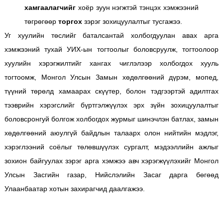
хамгаалагчийг
хоёр зуун
нэгжтэй тэнцэх хэмжээний
төгрөгөөр
торгох
зэрэг зохицуулалтыг тусгажээ.
Уг хуулийн төслийг баталсантай холбогдуулан авах арга
хэмжээний тухай
УИХ-ын тогтоолыг боловсруулж, тогтоолоор
хуулийн хэрэгжилтийг хангах чиглэлээр холбогдох хууль
тогтоомж, Монгол Улсын Замын хөдөлгөөний дүрэм, мопед,
түүний төрөлд хамаарах скүүтер, болон тэдгээртэй адилтгах
тээврийн хэрэгслийг бүртгэлжүүлэх эрх зүйн зохицуулалтыг
боловсронгуй болгож холбогдох журмыг шинэчлэн батлах, замын
хөдөлгөөний аюулгүй байдлын талаарх олон нийтийн мэдлэг,
хэрэглээний соёлыг төлөвшүүлэх сургалт, мэдээллийн ажлыг
зохион байгуулах зэрэг арга хэмжээ авч хэрэгжүүлэхийг Монгол
Улсын Засгийн газар, Нийслэлийн Засаг дарга бөгөөд
Улаанбаатар хотын захирагчид даалгажээ.