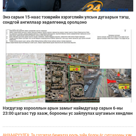
Энэ сарын 15-наас тээврийн хэрэгслийн улсын дугаарын тэгш,
сондгой ангиллаар хөдөлгөөнд оролцоно
Нэгдүгээр хорооллын арын замыг наймдугаар сарын 6-ны
23:00 цагаас түр хааж, борооны ус зайлуулах шугамын хөндлөн
сэтэлгээ хийнэ
АНХААРУУЛГА: Та сэтгэгдэл бичихдээ хууль зүйн болон ёс суртахууны хэм