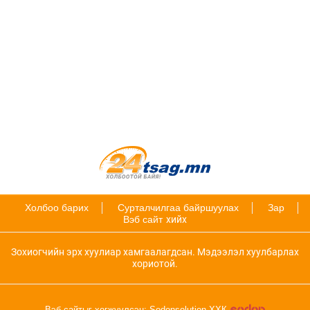
Холбоо барих
Сурталчилгаа байршуулах
Зар
Вэб сайт
хийх
Зохиогчийн эрх хуулиар хамгаалагдсан. Мэдээлэл хуулбарлах
хориотой.
Вэб сайтыг хөгжүүлсэн: Sodonsolution ХХК