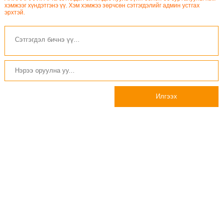
хэмжээг хүндэтгэнэ үү. Хэм хэмжээ зөрчсөн сэтгэгдэлийг админ устгах
эрхтэй.
Илгээх