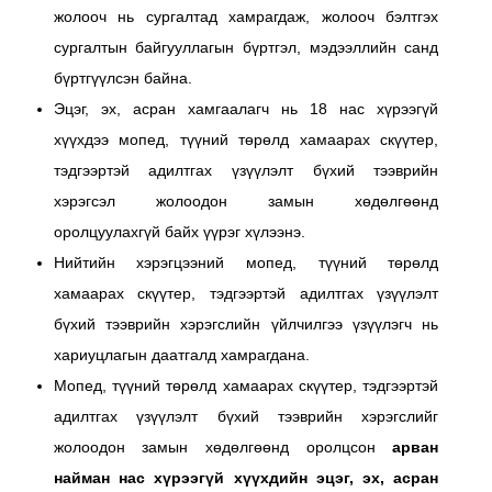
жолооч нь сургалтад хамрагдаж, жолооч бэлтгэх
сургалтын байгууллагын бүртгэл, мэдээллийн санд
бүртгүүлсэн байна.
Эцэг, эх, асран хамгаалагч нь 18 нас хүрээгүй
хүүхдээ
мопед, түүний төрөлд хамаарах скүүтер,
тэдгээртэй адилтгах үзүүлэлт бүхий тээврийн
хэрэгсэл
жолоодон замын хөдөлгөөнд
оролцуулахгүй байх үүрэг хүлээнэ.
Нийтийн хэрэгцээний мопед, түүний төрөлд
хамаарах скүүтер, тэдгээртэй адилтгах үзүүлэлт
бүхий тээврийн хэрэгслийн үйлчилгээ үзүүлэгч нь
хариуцлагын даатгалд хамрагдана.
Мопед, түүний төрөлд хамаарах скүүтер, тэдгээртэй
адилтгах үзүүлэлт бүхий тээврийн хэрэгслийг
жолоодон замын хөдөлгөөнд оролцсон
арван
найман нас хүрээгүй хүүхдийн эцэг, эх, асран