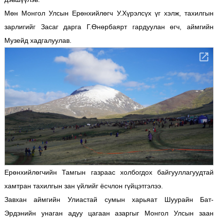
Мөн Монгол Улсын Ерөнхийлөгч У.Хүрэлсүх үг хэлж, тахилгын
зарлигийг Засаг дарга Г.Өнөрбаярт гардуулан өгч, аймгийн
Музейд хадгалуулав.
Ерөнхийлөгчийн Тамгын газраас холбогдох байгууллагуудтай
хамтран тахилгын зан үйлийг ёсчлон гүйцэтгэлээ.
Завхан аймгийн Улиастай сумын харьяат Шуурайн Бат-
Эрдэнийн унаган адуу цагаан азаргыг Монгол Улсын заан