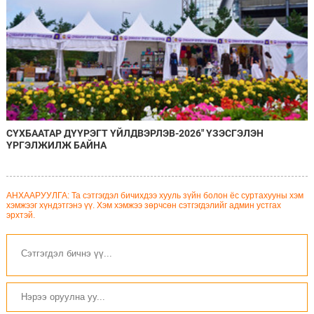
СҮХБААТАР ДҮҮРЭГТ ҮЙЛДВЭРЛЭВ-2026" ҮЗЭСГЭЛЭН
ҮРГЭЛЖИЛЖ БАЙНА
АНХААРУУЛГА: Та сэтгэгдэл бичихдээ хууль зүйн болон ёс суртахууны хэм
хэмжээг хүндэтгэнэ үү. Хэм хэмжээ зөрчсөн сэтгэгдэлийг админ устгах
эрхтэй.