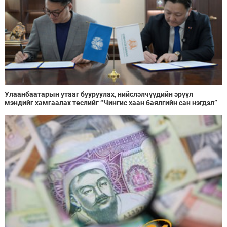
Улаанбаатарын утааг бууруулах, нийслэлчүүдийн эрүүл
мэндийг хамгаалах төслийг “Чингис хаан баялгийн сан нэгдэл”
ХХК-тай хамтран хэрэгжүүлнэ