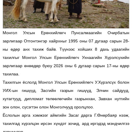
Монгол Улсын Ерөнхийлөгч Пунсалмаагийн Очирбатын
зарлигаар Отгонтэнгэр хайрхныг 1995 оны 07 дугаар сарын 28-
ны өдөр анх тахиж байв. Түүнээс хойших 8 дахь удаагийн
тахилгыг Монгол Улсын Ерөнхийлөгч Ухнаагийн Хүрэлсүхийн
зарлигаар өнөөдөр буюу 2026 оны 6 дугаар сарын 17-ны өдөр
тахилаа.
Тахилгын ёслолд Монгол Улсын Ерөнхийлөгч У.Хүрэлсүх болон
УИХ-ын гишүүд, Засгийн газрын гишүүд, Элчин сайдууд,
хутагтууд, дипломат төлөөлөгчийн газрынхан, Завхан нутгийн
зон олон, сүсэгтэн олон Монголчууд оролцлоо.
Ёслолын арга хэмжээг аймгийн Засаг дарга Г.Өнөрбаяр нээж,
тахилгад хүрэлцэн ирсэн хүндэт зочид, ард иргэдэд мэндчилгээ
дэвшүүлэв.