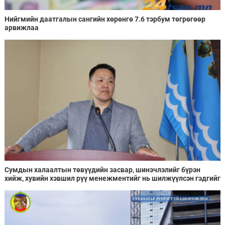
Нийгмийн даатгалын сангийн хөрөнгө 7.6 тэрбум төгрөгөөр
арвижлаа
Сумдын халаалтын төвүүдийн засвар, шинэчлэлийг бүрэн
хийж, хувийн хэвшил рүү менежментийг нь шилжүүлсэн гэдгийг
онцоллоо