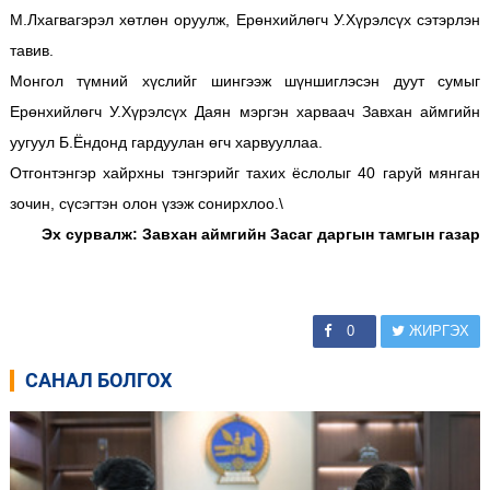
М.Лхагвагэрэл хөтлөн оруулж, Ерөнхийлөгч У.Хүрэлсүх сэтэрлэн
тавив.
Монгол түмний хүслийг шингээж шүншиглэсэн дуут сумыг
Ерөнхийлөгч У.Хүрэлсүх Даян мэргэн харваач Завхан аймгийн
уугуул Б.Ёндонд гардуулан өгч харвууллаа.
Отгонтэнгэр хайрхны тэнгэрийг тахих ёслолыг 40 гаруй мянган
зочин, сүсэгтэн олон үзэж сонирхлоо.\
Эх сурвалж: Завхан аймгийн Засаг даргын тамгын газар
0
ЖИРГЭХ
САНАЛ БОЛГОХ